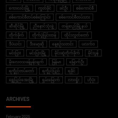
ကောလင်းမြို့
ကွတ်ခိုင်
ခင်ဦး
စစ်ကောင်စီ
စစ်ကောင်စီတပ်စစ်ကြောင်း
စစ်ကောင်စီတပ်သား
ဆီဆိုင်မြို့
ညီနောင်သုံးဖွဲ့
တန့်ဆည်မြို့နယ်
တိုက်ခိုက်
တိုက်ပွဲပြင်းထန်
ထိုင်းလွှတ်တော်
ဒီပဲယင်း
ဒီးမော့ဆို
နေ့စဉ်သတင်း
ပလက်ဝ
မင်းပြား
မင်းပြားမြို့
မိုင်းဆွဲတိုက်ခိုက်
မိုင်းပွန်
မိုးလေဝသခန့်မှန်းချက်
မြန်မာ
မြောက်ဦး
ရက္ခိုင့်တပ်တော်
ရက္ခိုင်ပြည်
ရခိုင်
ရွှေပြည်အေးမြို့
ရှမ်းမြောက်
လားရှိုး
ဟိုပုံး
ARCHIVES
February 2025