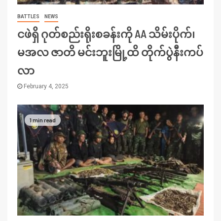
BATTLES
NEWS
ငဖဲရှိ ဂုတ်စည်းရိုးစခန်းကို AA သိမ်းပိုက်၊
မအလ ဇာတိ မင်းဘူးမြို့ထိ တိုက်ပွဲနီးကပ်
လာ
February 4, 2025
1 min read