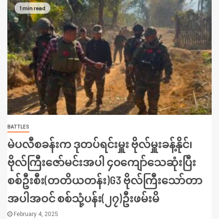
1 min read
BATTLES
မဲပလီစခန်းက ဒုတပ်ရင်းမှူး ဗိုလ်မှူးခန့်နိုင်၊
ဗိုလ်ကြီးဇော်မင်းအပါ ၄၀ကျော်သေဆုံးပြီး
စစ်ဦးစီး(တတိယတန်း)G3 ဗိုလ်ကြီးသော်တာ
အပါအဝင် စစ်သုံ့ပန်း(၂၇)ဦးဖမ်းမိ
February 4, 2025