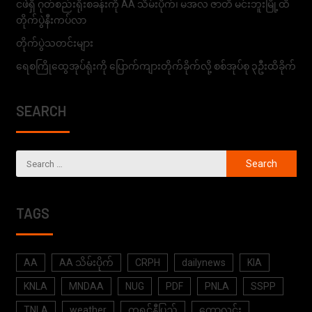
ငဖဲရှိ ဂုတ်စည်းရိုးစခန်းကို AA သိမ်းပိုက်၊ မအလ ဇာတိ မင်းဘူးမြို့ထိ
တိုက်ပွဲနီးကပ်လာ
တိုက်ပွဲသတင်းများ
ရေစကြိုထွေအုပ်ရုံးကို ပြောက်ကျားတိုက်ခိုက်လို့ စစ်အုပ်စု ၃ဦးထိခိုက်
SEARCH
TAGS
AA
AA သိမ်းပိုက်
CRPH
dailynews
KIA
KNLA
MNDAA
NUG
PDF
PNLA
SSPP
TNLA
weather
ကရင်နီပြည်
ကောလင်း