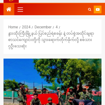
Home
2024
December
4
နွားထိုးကြီးမြို့နယ် ပြင်စည်ရဲစခန်း နဲ့ တပ်စွဲအထိုင်ချရာ
စာသင်ကျောင်းတို့ကို သွားရောက်တိုက်ခိုက်လို့ စစ်သား
၇ဦးသေဆုံး