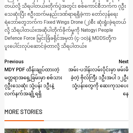
တယ်လို့ သိရပါတယ်။တိုက်ပွဲအတွင်း စစ်ကောင်စီဘက်က ၇ဦး
သေဆုံးပြီး ၈ဦးထက်မနည်းဒဏ်ရာရရှိခဲ့ကာ တော်လှန်ရေး
ရဲဘော်တွေဘက်က Fixed Wings Drone (၂)စီး ဆုံးရူံးခဲ့ရတယ်
လို့ သိရပါတယ်။အဆိုပါတိုက်ခိုက်မှုကို Natogyi People
Defence Force မြင်းခြံခရိုင်အမှတ် (၄-၁၀)နဲ့ MDDSတို့က
ပူးပေါင်းလုပ်ဆောင်ခဲ့တာလို့ သိရပါတယ်။
Previous
Next
MDY PDF ထိန်းချုပ်ထားတဲ့
အမ်း-ပဒါန်းလမ်းပိုင်းမှာ ဖမ်းမိ
မတ္တရာအရှေ့ခြမ်းမှာ စစ်သား
ခဲ့တဲ့ ဗိုလ်ကြီး ၁ဦးအပါ ၁၂ဦး
၇ဦးသေဆုံး သုံ့ပန်း ၁ဦးနဲ့
သုံ့ပန်းတွေကို ဆေးကုသပေး
လက်နက်အချို့ရရှိ
နေ
MORE STORIES