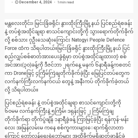
1 min read
December 4, 2024
မန္တလေးတိုင်း၊ မြင်းခြံခရိုင်၊ နွားထိုးကြီးမြို့နယ် ပြင်စည်ရဲစခန်း
နဲ့ တပ်စွဲအထိုင်ချရာ စာသင်ကျောင်းတို့ကို သွားရောက်တိုက်ခိုက်
လို့ စစ်သား ၇ဦးသေဆုံးကြောင်း Natogyi People Defence
Force ထံက သိရပါတယ်။မြင်းခြံခရိုင် နွားထိုးကြီးမြို့နယ် ပြင်
စည်လျှပ်စစ်ဓာတ်အားပေးခွဲရုံမှာ တပ်စွဲအထိုင်ချထားတဲ့ စစ်
အင်အား(၃၀)ခန့်ကို ဒီဇင်ဘာ ၂ရက်နေ့ မနက် ၆နာရီခန့်ကစတင်
ကာ Droneဖြင့် ၄ကြိမ်ကြဲချတိုက်ခိုက်ခဲ့ပြီး မြေပြင်တပ်တွေက
လက်နက်ကြီးလက်နက်ငယ် တွေနဲ့ အနီးကပ် တိုက်ခိုက်ခဲ့တယ်
လို့ သိရပါတယ်။
ပြင်စည်ရဲစခန်း နဲ့ တပ်စွဲအထိုင်ချရာ စာသင်ကျောင်းတို့ကို
၆၀မမ လက်နက်ကြီးနဲ့ ၅ကြိမ်၊ ဒရုန်းဖြင့် ၂ ကြိမ်ကြဲချ
တိုက်ခိုက်ရာ တိုက်ပွဲချိန် ၁နာရီခွဲခန့် ကြာမြင့်ခဲ့ပြီး ရန်ကုန်-မန်း
လေး အမြန်လမ်းမ ကနေ စစ်ကူကားများ‌ေရာက်ရှိလာတာ
ကြောင့် တော်လှန်ရေးရဲဘော်များ အထိခိုက်မရှိဆုတ်ခွာနိုင်ခဲ့