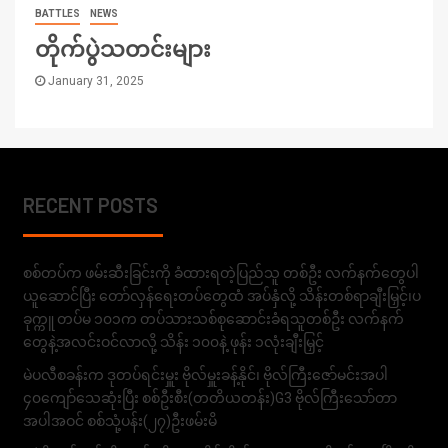
BATTLES
NEWS
တိုက်ပွဲသတင်းများ
January 31, 2025
RECENT POSTS
စစ်တပ်က ဖမ်းဆီးခြင်းကို ခံထားရတဲ့ပြည်သူ တစ်ဦး လက်နက်တွေပါ
ယူဆောင်ပြီး တော်လှန်ရေးတပ်တွေထံ အပ်နှံလို့ သိန်းတစ်ရာချီးမြှင့်၊ပ
ခုက္ကူ တပ်မ ၁၀၁က တပ်သားသစ်စုဆောင်းခံရသူတစ်ဦး လက်နက်
တွေနဲ့အလင်းဝင်လာလို့ သိန်း ၁၀၀နဲ့ ဖုန်း ၁လုံးချီးမြှင့်
မဲပလီစခန်းက ဒုတပ်ရင်းမှူး ဗိုလ်မှူးခန့်နိုင်၊ ဗိုလ်ကြီးဇော်မင်းအပါ
၄၀ကျော်သေဆုံးပြီး စစ်ဦးစီး(တတိယတန်း)G3 ဗိုလ်ကြီးသော်တာ
အပါအဝင် စစ်သုံ့ပန်း(၂၇)ဦးဖမ်းမိ