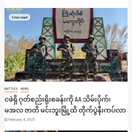
1 min read
BATTLES
NEWS
ငဖဲရှိ ဂုတ်စည်းရိုးစခန်းကို AA သိမ်းပိုက်၊
မအလ ဇာတိ မင်းဘူးမြို့ထိ တိုက်ပွဲနီးကပ်လာ
February 4, 2025