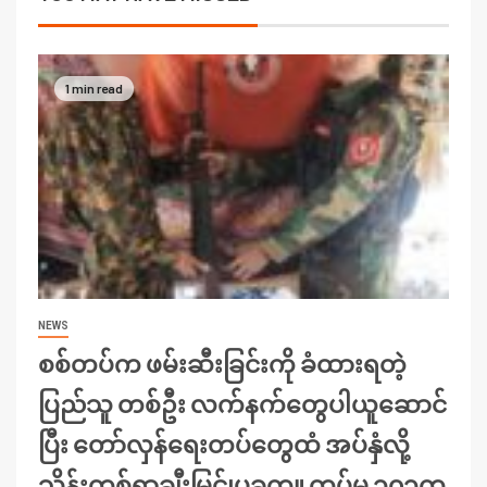
1 min read
NEWS
စစ်တပ်က ဖမ်းဆီးခြင်းကို ခံထားရတဲ့
ပြည်သူ တစ်ဦး လက်နက်တွေပါယူဆောင်
ပြီး တော်လှန်ရေးတပ်တွေထံ အပ်နှံလို့
သိန်းတစ်ရာချီးမြှင့်၊ပခုက္ကူ တပ်မ ၁၀၁က