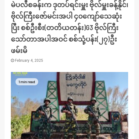
မဲပလီစခန်းက ဒုတပ်ရင်းမှူး ဗိုလ်မှူးခန့်နိုင်၊
ဗိုလ်ကြီးဇော်မင်းအပါ ၄၀ကျော်သေဆုံး
ပြီး စစ်ဦးစီး(တတိယတန်း)G3 ဗိုလ်ကြီး
သော်တာအပါအဝင် စစ်သုံ့ပန်း(၂၇)ဦး
ဖမ်းမိ
February 4, 2025
1 min read