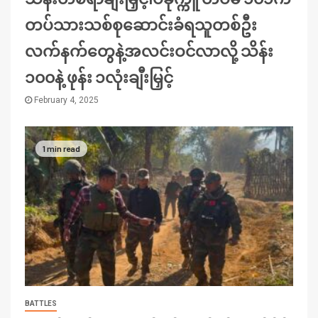
တပ်သားသစ်စုဆောင်းခံရသူတစ်ဦး
လက်နက်တွေနဲ့အလင်းဝင်လာလို့ သိန်း
၁၀၀နဲ့ ဖုန်း ၁လုံးချီးမြှင့်
February 4, 2025
1 min read
BATTLES