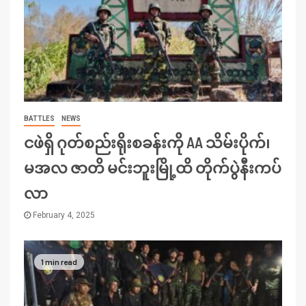
BATTLES
NEWS
ငဖဲရှိ ဂုတ်စည်းရိုးစခန်းကို AA သိမ်းပိုက်၊
မအလ ဇာတိ မင်းဘူးမြို့ထိ တိုက်ပွဲနီးကပ်
လာ
February 4, 2025
1 min read