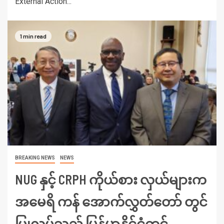
External Action...
1 min read
BREAKING NEWS
NEWS
NUG နှင့် CRPH ကိုယ်စား လှယ်များက
အမေရိ ကန် အောက်လွှတ်တော် တွင်
ပြုလုပ်သည့် မြန်မာနိုင်ငံတွင်