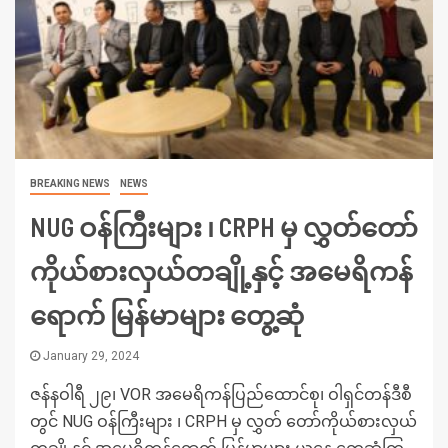
BREAKING NEWS
NEWS
NUG ဝန်ကြီးများ ၊ CRPH မှ လွှတ်တော်
ကိုယ်စားလှယ်တချို့နှင့် အမေရိကန်
ရောက် မြန်မာများ တွေ့ဆုံ
January 29, 2024
ဇန်နဝါရီ ၂၉၊ VOR အမေရိကန်ပြည်ထောင်စု၊ ဝါရှင်တန်ဒီစီ
တွင် NUG ဝန်ကြီးများ ၊ CRPH မှ လွှတ် တော်ကိုယ်စားလှယ်