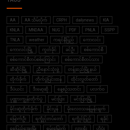
AA
AA သိမ်းပိုက်
CRPH
dailynews
KIA
KNLA
MNDAA
NUG
PDF
PNLA
SSPP
TNLA
weather
ကရင်နီပြည်
ကောလင်း
ကောလင်းမြို့
ကွတ်ခိုင်
ခင်ဦး
စစ်ကောင်စီ
စစ်ကောင်စီတပ်စစ်ကြောင်း
စစ်ကောင်စီတပ်သား
ဆီဆိုင်မြို့
ညီနောင်သုံးဖွဲ့
တန့်ဆည်မြို့နယ်
တိုက်ခိုက်
တိုက်ပွဲပြင်းထန်
ထိုင်းလွှတ်တော်
ဒီပဲယင်း
ဒီးမော့ဆို
နေ့စဉ်သတင်း
ပလက်ဝ
ပုဏ္ဏားကျွန်းတိုက်ပွဲ
မင်းပြား
မင်းပြားမြို့
မိုင်းဆွဲတိုက်ခိုက်
မိုင်းပွန်
မိုးလေဝသခန့်မှန်းချက်
မြောက်ဦး
ရက္ခိုင့်တပ်တော်
ရက္ခိုင်ပြည်
ရခိုင်
ရွှေပြည်အေးမြို့
ရှမ်းမြောက်
လားရှိုး
ဟိုပုံး