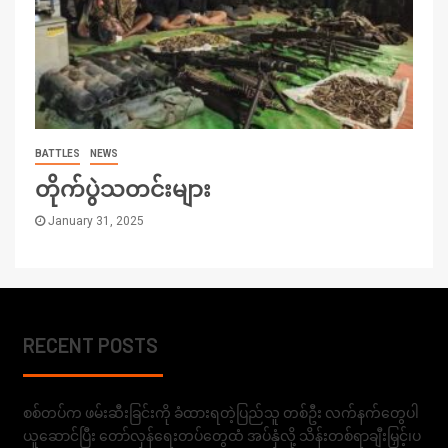
BATTLES
NEWS
တိုက်ပွဲသတင်းများ
January 31, 2025
RECENT POSTS
စစ်တပ်က ဖမ်းဆီးခြင်းကို ခံထားရတဲ့ပြည်သူ တစ်ဦး လက်နက်တွေပါ
ယူဆောင်ပြီး တော်လှန်ရေးတပ်တွေထံ အပ်နှံလို့ သိန်းတစ်ရာချီးမြှင့်၊ပ