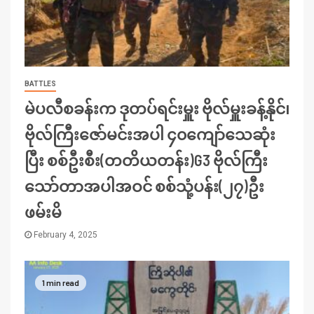
BATTLES
မဲပလီစခန်းက ဒုတပ်ရင်းမှူး ဗိုလ်မှူးခန့်နိုင်၊
ဗိုလ်ကြီးဇော်မင်းအပါ ၄၀ကျော်သေဆုံး
ပြီး စစ်ဦးစီး(တတိယတန်း)G3 ဗိုလ်ကြီး
သော်တာအပါအဝင် စစ်သုံ့ပန်း(၂၇)ဦး
ဖမ်းမိ
February 4, 2025
1 min read