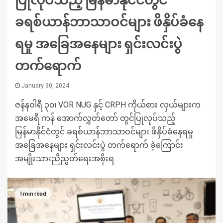
ခရစ်ယာန်ဘာသာဝင်များ ဖိနှိပ်ခံနေ
ရမှု အခြေအနေများ ရှင်းလင်းပွဲ
တက်ရောက်
January 30, 2024
ဇန်နဝါရီ ၃၀၊ VOR NUG နှင့် CRPH ကိုယ်စား လှယ်များက
အမေရိ ကန် အောက်လွှတ်တော် တွင်ပြုလုပ်သည့်
မြန်မာနိုင်ငံတွင် ခရစ်ယာန်ဘာသာဝင်များ ဖိနှိပ်ခံနေရမှု
အခြေအနေများ ရှင်းလင်းပွဲ တက်ရောက် ခဲ့ကြောင်း
အမျိုးသားညီညွတ်ရေးအစိုးရ...
1 min read