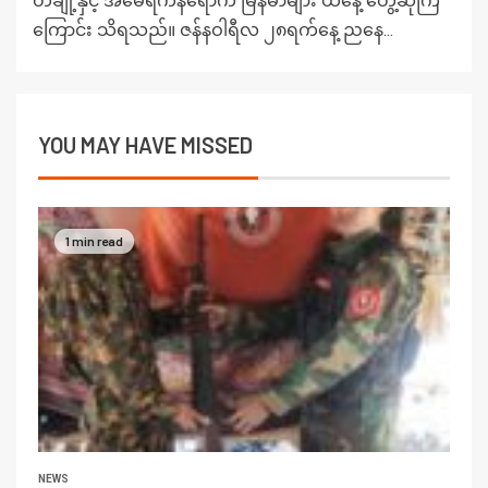
တချို့နှင့် အမေရိကန်ရောက် မြန်မာများ ယနေ့ တွေ့ဆုံကြ
ကြောင်း သိရသည်။ ဇန်နဝါရီလ ၂၈ရက်နေ့ ညနေ...
YOU MAY HAVE MISSED
1 min read
NEWS