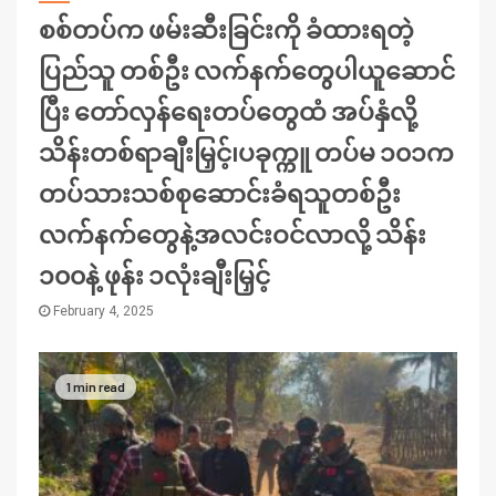
စစ်တပ်က ဖမ်းဆီးခြင်းကို ခံထားရတဲ့
ပြည်သူ တစ်ဦး လက်နက်တွေပါယူဆောင်
ပြီး တော်လှန်ရေးတပ်တွေထံ အပ်နှံလို့
သိန်းတစ်ရာချီးမြှင့်၊ပခုက္ကူ တပ်မ ၁၀၁က
တပ်သားသစ်စုဆောင်းခံရသူတစ်ဦး
လက်နက်တွေနဲ့အလင်းဝင်လာလို့ သိန်း
၁၀၀နဲ့ ဖုန်း ၁လုံးချီးမြှင့်
February 4, 2025
1 min read