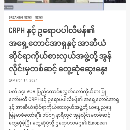
BREAKING NEWS
NEWS
CRPH နှင့် ဥရောပပါလီမန်၏
အရှေ့တောင်အာရှနှင့် အာဆီယံ
ဆိုင်ရာကိုယ်စားလှယ်အဖွဲ့တို့ အွန်
လိုင်းမှတစ်ဆင့် တွေ့ဆုံဆွေးနွေး
March 14, 2024
မတ် ၁၄၊ VOR ပြည်ထောင်စုလွှတ်တော်ကိုယ်စားပြု
ကော်မတီ CRPHနှင့် ဥရောပပါလီမန်၏ အရှေ့တောင်အာရှ
နှင့် အာဆီယံဆိုင်ရာကိုယ်စားလှယ်အဖွဲ့တို့ ယနေ့ ညနေ
မြန်မာစံတော်ချိန် ၁၆၁၅ နာရီတွင် အွန်လိုင်းမှတစ်ဆင့်
တွေ့ဆုံခဲ့ပြီး တွေ့ဆုံပွဲသို့ ဥရောပသမဂ္ဂ၏ European