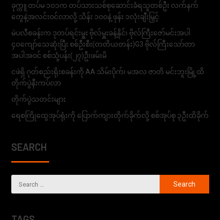
ခုက္ကူ တပ်မ ၁၀၁က တပ်သားသစ်စုဆောင်းခံရသူတစ်ဦး လက်နက်
တွေနဲ့အလင်းဝင်လာလို့ သိန်း ၁၀၀နဲ့ ဖုန်း ၁လုံးချီးမြှင့်
မဲပလီစခန်းက ဒုတပ်ရင်းမှူး ဗိုလ်မှူးခန့်နိုင်၊ ဗိုလ်ကြီးဇော်မင်းအပါ
၄၀ကျော်သေဆုံးပြီး စစ်ဦးစီး(တတိယတန်း)G3 ဗိုလ်ကြီးသော်တာ
အပါအဝင် စစ်သုံ့ပန်း(၂၇)ဦးဖမ်းမိ
ငဖဲရှိ ဂုတ်စည်းရိုးစခန်းကို AA သိမ်းပိုက်၊ မအလ ဇာတိ မင်းဘူးမြို့ထိ
တိုက်ပွဲနီးကပ်လာ
တိုက်ပွဲသတင်းများ
ရေစကြိုထွေအုပ်ရုံးကို ပြောက်ကျားတိုက်ခိုက်လို့ စစ်အုပ်စု ၃ဦးထိခိုက်
SEARCH
TAGS