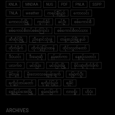
KNLA
MNDAA
NUG
PDF
PNLA
SSPP
TNLA
weather
ကရင်နီပြည်
ကောလင်း
ကောလင်းမြို့
ကွတ်ခိုင်
ခင်ဦး
စစ်ကောင်စီ
စစ်ကောင်စီတပ်စစ်ကြောင်း
စစ်ကောင်စီတပ်သား
ဆီဆိုင်မြို့
ညီနောင်သုံးဖွဲ့
တန့်ဆည်မြို့နယ်
တိုက်ခိုက်
တိုက်ပွဲပြင်းထန်
ထိုင်းလွှတ်တော်
ဒီပဲယင်း
ဒီးမော့ဆို
နမ့်ဖတ်ကာ
နေ့စဉ်သတင်း
ပလက်ဝ
မင်းပြား
မင်းပြားမြို့
မိုင်းဆွဲတိုက်ခိုက်
မိုင်းပွန်
မိုးလေဝသခန့်မှန်းချက်
မြောက်ဦး
ရက္ခိုင့်တပ်တော်
ရက္ခိုင်ပြည်
ရခိုင်
ရွှေပြည်အေးမြို့
ရှမ်းမြောက်
လားရှိုး
ဟိုပုံး
ARCHIVES