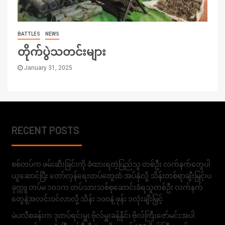
BATTLES
NEWS
တိုက်ပွဲသတင်းများ
January 31, 2025
RECENT POSTS
စစ်တပ်က ဖမ်းဆီးခြင်းကို ခံထားရတဲ့ပြည်သူ တစ်ဦး လက်နက်တွေပါ
ယူဆောင်ပြီး တော်လှန်ရေးတပ်တွေထံ အပ်နှံလို့ သိန်းတစ်ရာချီးမြှင့်၊ပ
ခုက္ကူ တပ်မ ၁၀၁က တပ်သားသစ်စုဆောင်းခံရသူတစ်ဦး လက်နက်
တွေနဲ့အလင်းဝင်လာလို့ သိန်း ၁၀၀နဲ့ ဖုန်း ၁လုံးချီးမြှင့်
မဲပလီစခန်းက ဒုတပ်ရင်းမှူး ဗိုလ်မှူးခန့်နိုင်၊ ဗိုလ်ကြီးဇော်မင်းအပါ