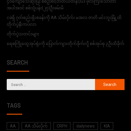
၄၀ကျော်သေဆုံးပြီး စစ်ဦးစီး(တတိယတန်း)G3 ဗိုလ်ကြီးသော်တာ
အပါအဝင် စစ်သုံ့ပန်း(၂၇)ဦးဖမ်းမိ
ငဖဲရှိ ဂုတ်စည်းရိုးစခန်းကို AA သိမ်းပိုက်၊ မအလ ဇာတိ မင်းဘူးမြို့ထိ
တိုက်ပွဲနီးကပ်လာ
တိုက်ပွဲသတင်းများ
ရေစကြိုထွေအုပ်ရုံးကို ပြောက်ကျားတိုက်ခိုက်လို့ စစ်အုပ်စု ၃ဦးထိခိုက်
SEARCH
TAGS
AA
AA သိမ်းပိုက်
CRPH
dailynews
KIA