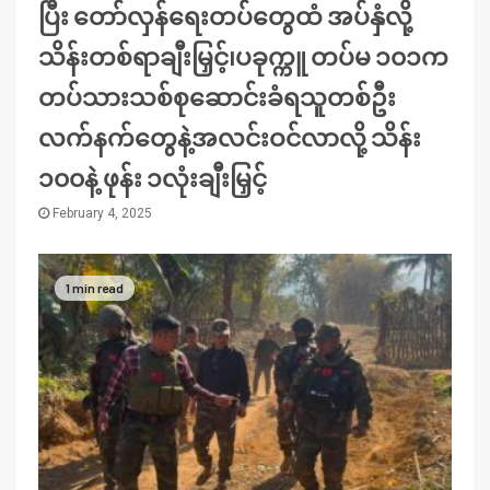
ပြီး တော်လှန်ရေးတပ်တွေထံ အပ်နှံလို့
သိန်းတစ်ရာချီးမြှင့်၊ပခုက္ကူ တပ်မ ၁၀၁က
တပ်သားသစ်စုဆောင်းခံရသူတစ်ဦး
လက်နက်တွေနဲ့အလင်းဝင်လာလို့ သိန်း
၁၀၀နဲ့ ဖုန်း ၁လုံးချီးမြှင့်
February 4, 2025
1 min read