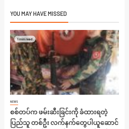
YOU MAY HAVE MISSED
1 min read
NEWS
စစ်တပ်က ဖမ်းဆီးခြင်းကို ခံထားရတဲ့
ပြည်သူ တစ်ဦး လက်နက်တွေပါယူဆောင်