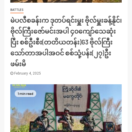
BATTLES
မဲပလီစခန်းက ဒုတပ်ရင်းမှူး ဗိုလ်မှူးခန့်နိုင်၊
ဗိုလ်ကြီးဇော်မင်းအပါ ၄၀ကျော်သေဆုံး
ပြီး စစ်ဦးစီး(တတိယတန်း)G3 ဗိုလ်ကြီး
သော်တာအပါအဝင် စစ်သုံ့ပန်း(၂၇)ဦး
ဖမ်းမိ
February 4, 2025
1 min read