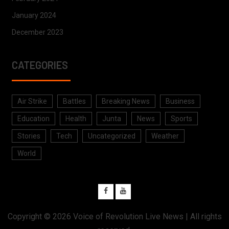
January 2024
December 2023
CATEGORIES
Air Strike
Battles
Breaking News
Business
Education
Health
Junta
News
Sports
Stories
Tech
Uncategorized
Weather
World
Copyright © 2026
Voice of Revolution Live News
| All rights