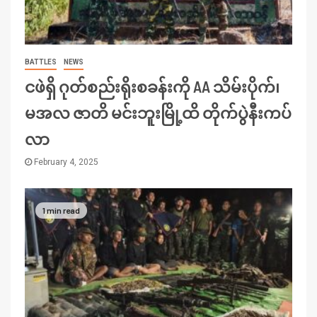
BATTLES
NEWS
ငဖဲရှိ ဂုတ်စည်းရိုးစခန်းကို AA သိမ်းပိုက်၊
မအလ ဇာတိ မင်းဘူးမြို့ထိ တိုက်ပွဲနီးကပ်
လာ
February 4, 2025
1 min read