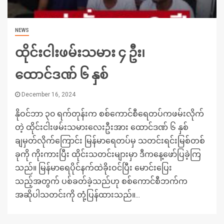
NEWS
ထိုင်းငါးဖမ်းသမား ၄ ဦး၊
ထောင်ဒဏ် ၆ နှစ်
December 16, 2024
နိုဝင်ဘာ ၃၀ ရက်တုန်းက စစ်ကောင်စီရေတပ်ကဖမ်းလိုက်
တဲ့ ထိုင်းငါးဖမ်းသမားလေးဦးအား ထောင်ဒဏ် ၆ နှစ်
ချမှတ်လိုက်ကြောင်း မြန်မာရေတပ်မှ သတင်းရင်းမြစ်တစ်
ခုကို ကိုးကားပြီး ထိုင်းသတင်းများမှာ ဒီကနေ့ဖော်ပြခဲ့ကြ
သည်။ မြန်မာရေပိုင်နက်ထဲခိုးဝင်ပြီး မောင်းပြေး
သည့်အတွက် ပစ်ခတ်ခဲ့သည်ဟု စစ်ကောင်စီဘက်က
အဆိုပါသတင်းကို တုံ့ပြန်ထားသည်။...