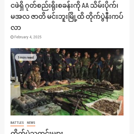
ငဖဲရှိ ဂုတ်စည်းရိုးစခန်းကို AA သိမ်းပိုက်၊
မအလ ဇာတိ မင်းဘူးမြို့ထိ တိုက်ပွဲနီးကပ်
လာ
February 4, 2025
1 min read
BATTLES
NEWS
တိုက်ပွဲသတင်းများ