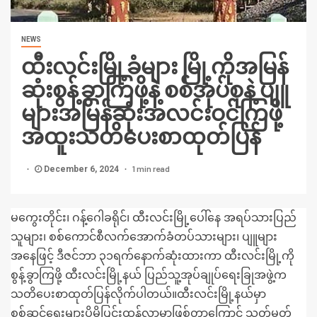
NEWS
ထီးလင်းမြို့ခံများ မြို့ကိုအမြန်
ဆုံးစွန့်ခွာကြဖို့နဲ့ စစ်အုပ်စုနဲ့ ပျူ
များအမြန်ဆုံးအလင်းဝင်ကြဖို့
အထူးသတိပေးစာထုတ်ပြန်
1 min read
December 6, 2024
မကွေးတိုင်း၊ ဂန့်ဂေါခရိုင်၊ ထီးလင်းမြို့ပေါ်နေ အရပ်သားပြည်
သူများ၊ စစ်ကောင်စီလက်အောက်ခံတပ်သားများ၊ ပျူများ
အနေဖြင့် ဒီဇင်ဘာ ၃၁ရက်နောက်ဆုံးထားကာ ထီးလင်းမြို့ကို
စွန့်ခွာကြဖို့ ထီးလင်းမြို့နယ် ပြည်သူ့အုပ်ချုပ်ရေးခြုအဖွဲ့က
သတိပေးစာထုတ်ပြန်လိုက်ပါတယ်။ထီးလင်းမြို့နယ်မှာ
စစ်ဆင်ရေးများပိုမိုပြင်းထန်လာမှာဖြစ်တာကြောင့် သတ်မှတ်