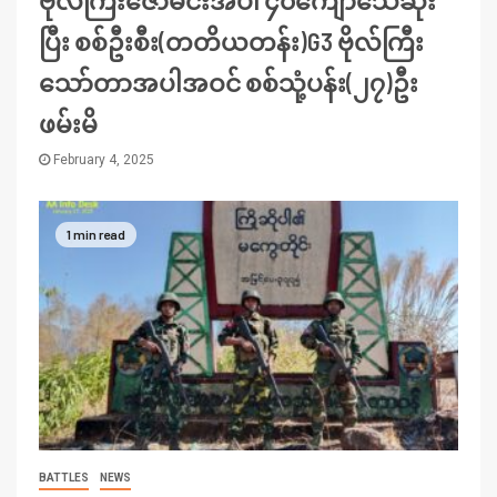
ဗိုလ်ကြီးဇော်မင်းအပါ ၄၀ကျော်သေဆုံး
ပြီး စစ်ဦးစီး(တတိယတန်း)G3 ဗိုလ်ကြီး
သော်တာအပါအဝင် စစ်သုံ့ပန်း(၂၇)ဦး
ဖမ်းမိ
February 4, 2025
1 min read
BATTLES
NEWS