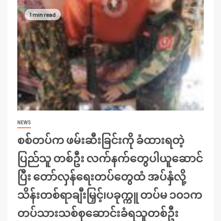
1 min read
NEWS
စစ်တပ်က ဖမ်းဆီးခြင်းကို ခံထားရတဲ့
ပြည်သူ တစ်ဦး လက်နက်တွေပါယူဆောင်
ပြီး တော်လှန်ရေးတပ်တွေထံ အပ်နှံလို့
သိန်းတစ်ရာချီးမြှင့်၊ပခုက္ကူ တပ်မ ၁၀၁က
တပ်သားသစ်စုဆောင်းခံရသူတစ်ဦး