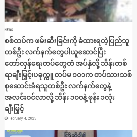
NEWS
စစ်တပ်က ဖမ်းဆီးခြင်းကို ခံထားရတဲ့ပြည်သူ
တစ်ဦး လက်နက်တွေပါယူဆောင်ပြီး
တော်လှန်ရေးတပ်တွေထံ အပ်နှံလို့ သိန်းတစ်
ရာချီးမြှင့်၊ပခုက္ကူ တပ်မ ၁၀၁က တပ်သားသစ်
စုဆောင်းခံရသူတစ်ဦး လက်နက်တွေနဲ့
အလင်းဝင်လာလို့ သိန်း ၁၀၀နဲ့ ဖုန်း ၁လုံး
ချီးမြှင့်
February 4, 2025