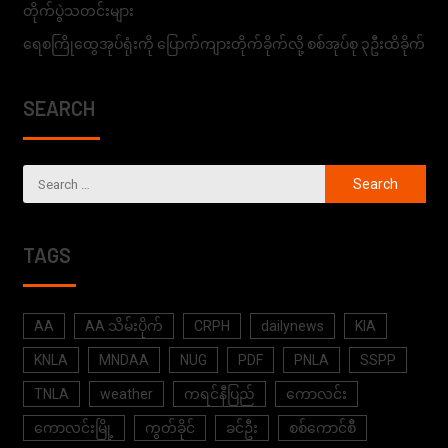
တိုက်ပွဲသတင်းများ
ရေစကြိုထွေအုပ်ရုံးကို ပြောက်ကျားတိုက်ခိုက်လို့ စစ်အုပ်စု ၃ဦးထိခိုက်
SEARCH
TAGS
AA
AA သိမ်းပိုက်
CRPH
dailynews
KIA
KNLA
MNDAA
NUG
PDF
PNLA
SSPP
TNLA
weather
ကရင်နီပြည်
ကောလင်း
ကောလင်းမြို့
ကွတ်ခိုင်
ခင်ဦး
စစ်ကောင်စီ