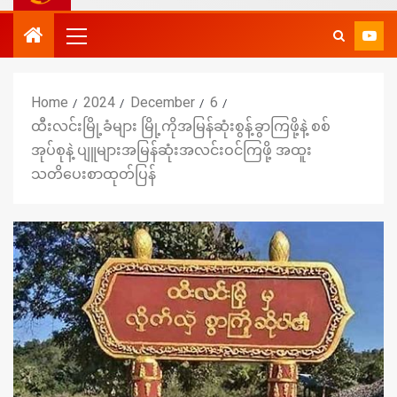
Home
2024
December
6
ထီးလင်းမြို့ခံများ မြို့ကိုအမြန်ဆုံးစွန့်ခွာကြဖို့နဲ့ စစ်
အုပ်စုနဲ့ ပျူများအမြန်ဆုံးအလင်းဝင်ကြဖို့ အထူး
သတိပေးစာထုတ်ပြန်