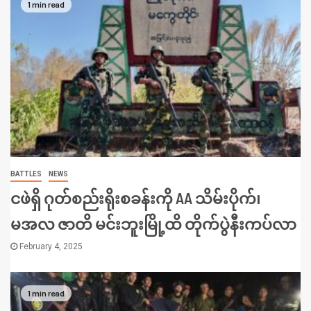
1 min read
BATTLES
NEWS
ငဖဲရှိ ဂုတ်စည်းရိုးစခန်းကို AA သိမ်းပိုက်၊
မအလ ဇာတိ မင်းဘူးမြို့ထိ တိုက်ပွဲနီးကပ်လာ
February 4, 2025
1 min read