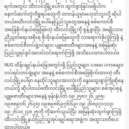
ရက်အတွင်း ထီးလင်းမြို့ပေါ်က ထွက်ခွာခြင်းမရှိပါက
နောက်ဆက်တွဲကိစ္စရပ်တွေကို တာဝန်ယူမှာမဟုတ်ဘူးလို့ ဆိုပါ
တယ်။၊ထီးလင်းမြို့ပေါ်နေပြည်သူတွေအနေနဲ့ စစ်ကောင်စီ
အခြေစိုက်နယ်မြေဖြစ်တဲ့ ထီးလင်းမြို့ကို စွန့်ခွာပြီး အမျိုးသား
ညီညွတ်ရေးအစိုးရ စိုးမိုးနယ်မြေတွေကို လာရောက်ခိုလှုံကြဖို့ နဲ့
စစ်ကောင်စီတပ်ဖွဲ့ဝင်များ၊ ပျူစောထီးများအနေနဲ့ အမြန်ဆုံး
ပြည်သူ့ရင်ခွင်အလင်းဝင်ရောက်ကြဖို့ အသိပေးထားပါတယ်။
NUG ထိန်းချုပ်နယ်မြေအတွင်းရှိ ပြည်သူများ ပအဖ၊ ပကဖများ
တပ်ရင်းတပ်ဖွဲ့များ အနေနဲ့ စစ်ကောင်စီအခြေစိုက်ထားတဲ့ ထီး
လင်းမြို့ပေါ်မှာ နေထိုင်သူများအားလုံးကို နွေးထွေးစွာကြိုဆိုနေ
တယ်လို့ ဆိုပါတယ်။ထီးလင်းမြို့ပေါ်ရှိပြည်သူများ၊ စစ်အုပ်စုနဲ့
ပျူစောထီးများအနေနဲ့ ဖုန်းနံပါတ် ၀၉၂၅၈၁၂၆၂၉၅၊
၀၉၈၈၉၀၆၂၆၄၅၊ ၀၉၈၉၈၆၉၇၆၆၉၊ ၀၉၂၆၈၃၇၁၁၀၃၊
၀၉၂၆၁၀၂၄၈၂၅ကို ကိုဆက်သွယ်ပြီး အမြန်ဆုံးထွက်ခွာကြဖို့
ထီးလင်းမြို့နယ်ပြည်သူ့အုပ်ချုပ်ရေးအဖွဲ့က အထူးသတိပေး
ထားပါတယ်။