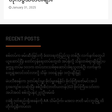
January 31, 2025
RECENT POSTS
စစ်တပ်က ဖမ်းဆီးခြင်းကို ခံထားရတဲ့ပြည်သူ တစ်ဦး လက်နက်တွေပါ
ယူဆောင်ပြီး တော်လှန်ရေးတပ်တွေထံ အပ်နှံလို့ သိန်းတစ်ရာချီးမြှင့်၊ပ
ခုက္ကူ တပ်မ ၁၀၁က တပ်သားသစ်စုဆောင်းခံရသူတစ်ဦး လက်နက်
တွေနဲ့အလင်းဝင်လာလို့ သိန်း ၁၀၀နဲ့ ဖုန်း ၁လုံးချီးမြှင့်
မဲပလီစခန်းက ဒုတပ်ရင်းမှူး ဗိုလ်မှူးခန့်နိုင်၊ ဗိုလ်ကြီးဇော်မင်းအပါ
၄၀ကျော်သေဆုံးပြီး စစ်ဦးစီး(တတိယတန်း)G3 ဗိုလ်ကြီးသော်တာ
အပါအဝင် စစ်သုံ့ပန်း(၂၇)ဦးဖမ်းမိ
ငဖဲရှိ ဂုတ်စည်းရိုးစခန်းကို AA သိမ်းပိုက်၊ မအလ ဇာတိ မင်းဘူးမြို့ထိ
တိုက်ပွဲနီးကပ်လာ