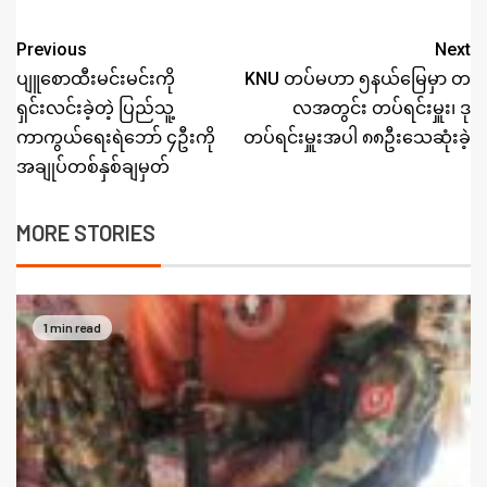
Previous
Next
ပျူစောထီးမင်းမင်းကို
KNU တပ်မဟာ ၅နယ်မြေမှာ တ
ရှင်းလင်းခဲ့တဲ့ ပြည်သူ့
လအတွင်း တပ်ရင်းမှူး၊ ဒု
ကာကွယ်ရေးရဲဘော် ၄ဦးကို
တပ်ရင်းမှူးအပါ ၈၈ဦးသေဆုံးခဲ့
အချုပ်တစ်နှစ်ချမှတ်
MORE STORIES
1 min read