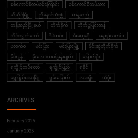
စစ်ကောင်စီတပ်စစ်ကြောင်း
စစ်ကောင်စီတပ်သား
ဆီဆိုင်မြို့
ညီနောင်သုံးဖွဲ့
တန့်ဆည်
တန့်ဆည်မြို့နယ်
တိုက်ခိုက်
တိုက်ပွဲပြင်းထန်
ထိုင်းလွှတ်တော်
ဒီပဲယင်း
ဒီးမော့ဆို
နေ့စဉ်သတင်း
ပလက်ဝ
မင်းပြား
မင်းပြားမြို့
မိုင်းဆွဲတိုက်ခိုက်
မိုင်းပွန်
မိုးလေဝသခန့်မှန်းချက်
မြောက်ဦး
ရက္ခိုင့်တပ်တော်
ရက္ခိုင်ပြည်
ရခိုင်
ရွှေပြည်အေးမြို့
ရှမ်းမြောက်
လားရှိုး
ဟိုပုံး
ARCHIVES
February 2025
January 2025