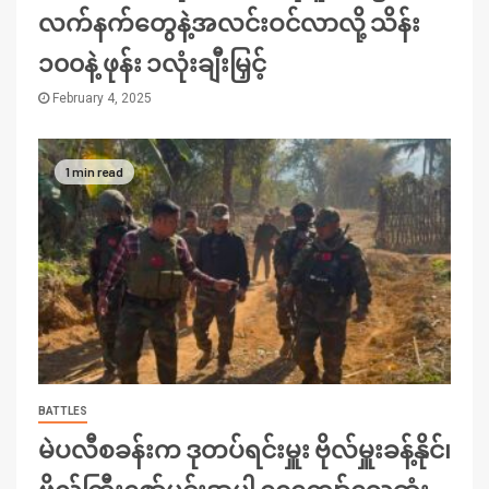
လက်နက်တွေနဲ့အလင်းဝင်လာလို့ သိန်း
၁၀၀နဲ့ ဖုန်း ၁လုံးချီးမြှင့်
February 4, 2025
1 min read
BATTLES
မဲပလီစခန်းက ဒုတပ်ရင်းမှူး ဗိုလ်မှူးခန့်နိုင်၊