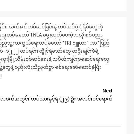
 လက်နက်တပ်ဆင်ခြင်းနဲ့ တပ်အပ်ပွဲ ပုံရိပ်တွေကို
်ရေးတပ်မတော် TNLA မွေးထုတ်ပေးခဲ့သလို စစ်ပညာ
ပြည်သူ့ကာကွယ်ရေးတပ်မတော် “TRI ဗျူဟာ” ဟာ “ပြည်
် -၁၂၂၂ တပ်ရင်း၊ ထွိုင်ရဲဘော်တွေ တဦးချင်းစီရဲ့
့်ကူးမြို့သိမ်းစစ်ဆင်ရေးနဲ့ သပိတ်ကျင်းစစ်ဆင်ရေးတွေ
ွေနဲ့ စည်းလုံးညီညွတ်‌စွာ စစ်ရေးဖော်ဆောင်ခဲ့ပြီး
်။
Next
လဝက်အတွင်း တပ်သားနှင့်ရဲ (၂၉) ဦး အလင်းဝင်ရောက်