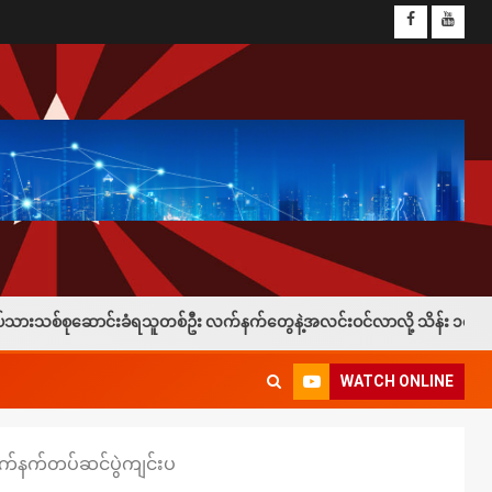
ရသူတစ်ဦး လက်နက်တွေနဲ့အလင်းဝင်လာလို့ သိန်း ၁၀၀နဲ့ ဖုန်း ၁လုံးချီးမြှင့
WATCH ONLINE
လက်နက်တပ်ဆင်ပွဲကျင်းပ