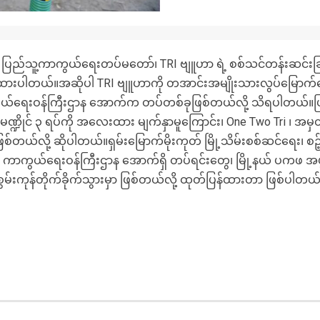
ြည်သူ့ကာကွယ်ရေးတပ်မတော်၊ TRI ဗျူဟာ ရဲ့ စစ်သင်တန်းဆင်းခြင်း၊
်ထားပါတယ်။အဆိုပါ TRI ဗျူဟာကို တအာင်းအမျိုးသားလွပ်မြောက
ာကွယ်ရေးဝန်ကြီးဌာန အောက်က တပ်တစ်ခုဖြစ်တယ်လို့ သိရပါတယ်။
ဏ္ဍိုင် ၃ ရပ်ကို အလေးထား မျက်နှာမူကြောင်း၊ One Two Tri ၊ အမှတ
်တယ်လို့ ဆိုပါတယ်။ရှမ်းမြောက်မိုးကုတ် မြို့သိမ်းစစ်ဆင်ရေး၊ စဉ
၊ ကာကွယ်ရေးဝန်ကြီးဌာန အောက်ရှိ တပ်ရင်းတွေ၊ မြို့နယ် ပကဖ အဖွဲ့တ
်းကုန်တိုက်ခိုက်သွားမှာ ဖြစ်တယ်လို့ ထုတ်ပြန်ထားတာ ဖြစ်ပါတယ