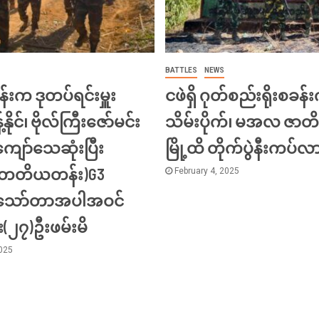
BATTLES
NEWS
်းက ဒုတပ်ရင်းမှူး
ငဖဲရှိ ဂုတ်စည်းရိုးစခန်း
့်နိုင်၊ ဗိုလ်ကြီးဇော်မင်း
သိမ်းပိုက်၊ မအလ ဇာတိ
ျော်သေဆုံးပြီး
မြို့ထိ တိုက်ပွဲနီးကပ်လ
း(တတိယတန်း)G3
February 4, 2025
ီးသော်တာအပါအဝင်
်း(၂၇)ဦးဖမ်းမိ
2025