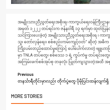
အမျိုးသားညီညွတ်ရေးအစိုးရ၊ ကာကွယ်ရေးဝန်ကြီးဌာန၊ ပ
အမှတ် ၁၂၂၂ တပ်ရင်းက ဇန်နဝါရီ ၁၃ ရက်မှာ ထုတ်ပြန
သင်ကြားပေးခဲ့တဲ့ အမျိုးသားညီညွတ်ရေးအစိုးရ ၊ က
သူ၊ တော်လှန်ရေး၊ စစ်စည်းကမ်းကျင့်ဝတ်” ဆိုတဲ့ အဓိက မ
ကြိုးပမ်းတည်ထောင်မှုကြောင့် ပေါ်ပေါက်လာတဲ့ ဗျူဟာဖြစ
မှာ TNLA တပ်တွေ၊ စစ်ဒေသ ၁ ရဲ့ ကွပ်ကဲ‌‌မှု တပ်ရင်းတွေ
အကြမ်းဖက်စစ်အုပ်စု တခုလုံး ပြုတ်ကျသွားတဲ့အထိ အစွမ
Previous
တနင်္သာရီတိုင်းမှာလည်း တိုက်ပွဲတွေ ပိုမိုပြင်းထန်လျက်ရှိ
MORE STORIES