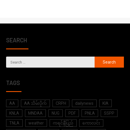
SEARCH
TAGS
AA
AA သိမ်းပိုက်
CRPH
dailynews
KIA
KNLA
MNDAA
NUG
PDF
PNLA
SSPP
TNLA
weather
ကရင်နီပြည်
ကောလင်း