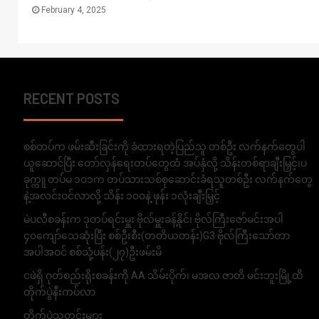
February 4, 2025
RECENT POSTS
စစ်တပ်က ဖမ်းဆီးခြင်းကို ခံထားရတဲ့ပြည်သူ တစ်ဦး လက်နက်တွေပါ
ယူဆောင်ပြီး တော်လှန်ရေးတပ်တွေထံ အပ်နှံလို့ သိန်းတစ်ရာချီးမြှင့်၊ပ
ခုက္ကူ တပ်မ ၁၀၁က တပ်သားသစ်စုဆောင်းခံရသူတစ်ဦး လက်နက်တွေ
နဲ့အလင်းဝင်လာလို့ သိန်း ၁၀၀နဲ့ ဖုန်း ၁လုံးချီးမြှင့်
မဲပလီစခန်းက ဒုတပ်ရင်းမှူး ဗိုလ်မှူးခန့်နိုင်၊ ဗိုလ်ကြီးဇော်မင်းအပါ
၄၀ကျော်သေဆုံးပြီး စစ်ဦးစီး(တတိယတန်း)G3 ဗိုလ်ကြီးသော်တာ
အပါအဝင် စစ်သုံ့ပန်း(၂၇)ဦးဖမ်းမိ
ငဖဲရှိ ဂုတ်စည်းရိုးစခန်းကို AA သိမ်းပိုက်၊ မအလ ဇာတိ မင်းဘူးမြို့ထိ
တိုက်ပွဲနီးကပ်လာ
တိုက်ပွဲသတင်းများ