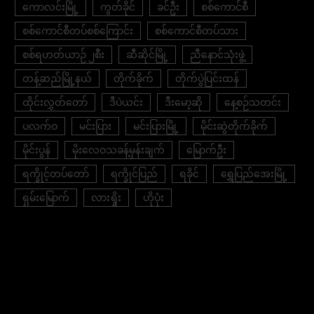
ကောလင်းမြို့
ကွတ်ခိုင်
ခင်ဦး
စစ်ကောင်စီ
စစ်ကောင်စီတပ်စစ်ကြောင်း
စစ်ကောင်စီတပ်သား
စစ်ရဟတ်ယာဉ် ၂စီး
ဆီဆိုင်မြို့
ညီနောင်သုံးဖွဲ့
တန့်ဆည်မြို့နယ်
တိုက်ခိုက်
တိုက်ပွဲပြင်းထန်
ထိုင်းလွှတ်တော်
ဒီပဲယင်း
ဒီးမော့ဆို
နေ့စဉ်သတင်း
ပလက်ဝ
မင်းပြား
မင်းပြားမြို့
မိုင်းဆွဲတိုက်ခိုက်
မိုင်းပွန်
မိုးလေဝသခန့်မှန်းချက်
မြောက်ဦး
ရက္ခိုင့်တပ်တော်
ရက္ခိုင်ပြည်
ရခိုင်
ရွှေပြည်အေးမြို့
ရှမ်းမြောက်
လားရှိုး
ဟိုပုံး