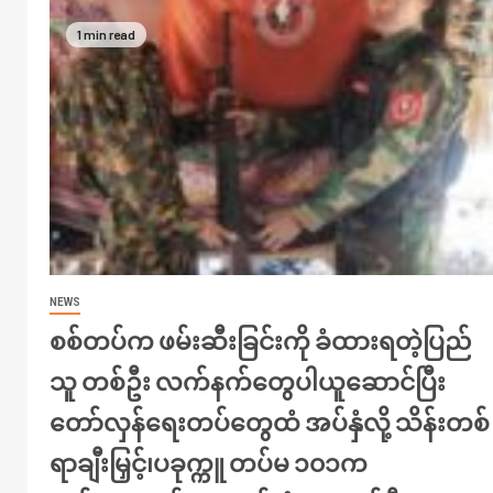
1 min read
NEWS
စစ်တပ်က ဖမ်းဆီးခြင်းကို ခံထားရတဲ့ပြည်
သူ တစ်ဦး လက်နက်တွေပါယူဆောင်ပြီး
တော်လှန်ရေးတပ်တွေထံ အပ်နှံလို့ သိန်းတစ်
ရာချီးမြှင့်၊ပခုက္ကူ တပ်မ ၁၀၁က