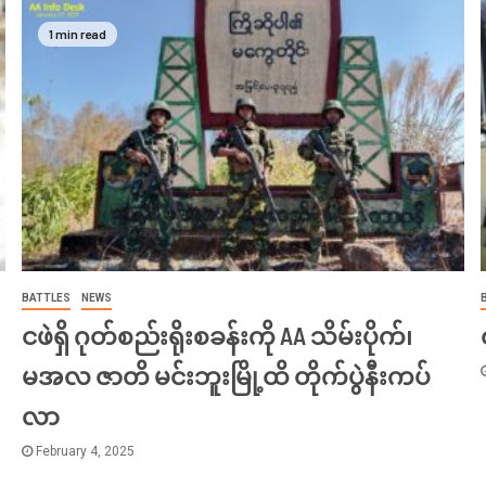
1 min read
BATTLES
NEWS
ငဖဲရှိ ဂုတ်စည်းရိုးစခန်းကို AA သိမ်းပိုက်၊
မအလ ဇာတိ မင်းဘူးမြို့ထိ တိုက်ပွဲနီးကပ်
လာ
February 4, 2025