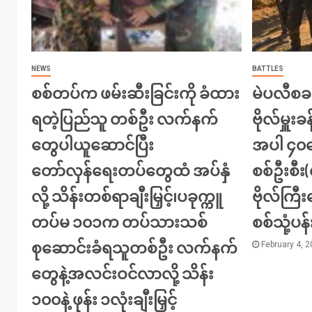
NEWS
BATTLES
စစ်တပ်က ဖမ်းဆီးခြင်းကို ခံထား
မဲပလီစခန
ရတဲ့ပြည်သူ တစ်ဦး လက်နက်
ဗိုလ်မှူးခန
တွေပါယူဆောင်ပြီး
အပါ ၄၀က
တော်လှန်ရေးတပ်တွေထံ အပ်နှံ
စစ်ဦးစီ
လို့ သိန်းတစ်ရာချီးမြှင့်၊ပခုက္ကူ
ဗိုလ်ကြ
တပ်မ ၁၀၁က တပ်သားသစ်
စစ်သုံ့ပန
စုဆောင်းခံရသူတစ်ဦး လက်နက်
February 4, 
တွေနဲ့အလင်းဝင်လာလို့ သိန်း
၁၀၀နဲ့ ဖုန်း ၁လုံးချီးမြှင့်