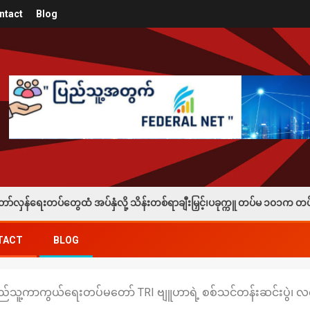
ntact
Blog
 အပ်နှံလို့ သိန်းတစ်ရာချီးမြှင့်၊ပခုက္ကူ တပ်မ ၁၀၁က တပ်သားသစ်စုဆောင်းခံ
TACT
BLOG
ပြည်သူ့ကာကွယ်‌ရေးတပ်မတော် TRI ဗျူဟာရဲ့ စစ်သင်တန်းဆင်းပွဲ၊ 