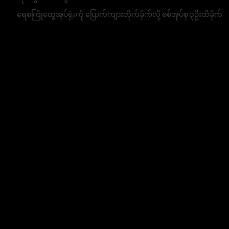
ရေစကြိုထွေအုပ်ရုံးကို ပြောက်ကျားတိုက်ခိုက်လို့ စစ်အုပ်စု ၃ဦးထိခိုက်