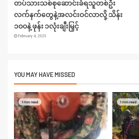
တပ်သားသစ်စုဆောင်းခံရသူတစ်ဦး
လက်နက်တွေနဲ့အလင်းဝင်လာလို့ သိန်း
၁၀၀နဲ့ ဖုန်း ၁လုံးချီးမြှင့်
February 4, 2025
YOU MAY HAVE MISSED
1 min read
1 min read