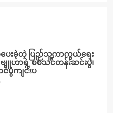
ပေးခဲ့တဲ့ ပြည်သူ့ကာကွယ်‌ရေး
ဗျူဟာရဲ့ စစ်သင်တန်းဆင်းပွဲ၊
ပွဲကျင်းပ
d