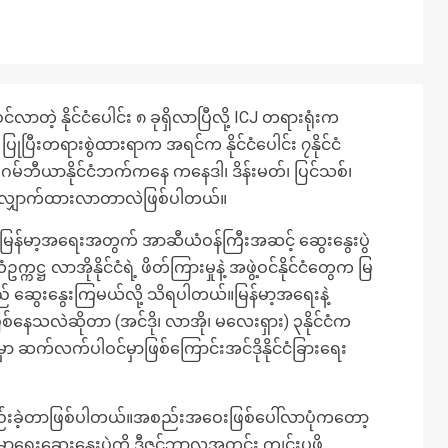
တဲ့ နိုင်ငံပေါင်း ၈ ခုရှိလာပြီလို့ ICJ တရားရုံးက
ပြီးတရားစွဲထားရာက အရင်က နိုင်ငံပေါင်း ၇နိုင်ငံ
ို ဂမ်ဘီယာနိုင်ငံဘက်ကနေ ကနေဒါ၊ ဒိန်းမတ်၊ ပြင်သစ်၊
ဝင်ဖို့ လျှောက်ထားလာတာလဲဖြစ်ပါတယ်။
်။မြန်မာ့အရေးအတွက် အာဆီယံဝန်ကြီးအဆင့် ဆွေးနွေးပွဲ
္ဌ လာအိုနိုင်ငံရဲ့ ဖိတ်ကြားမှုနဲ့ အဖွဲ့ဝင်နိုင်ငံတွေက မြ
် ဆွေးနွေးကြမယ်လို့ သိရပါတယ်။မြန်မာ့အရေးနဲ့
စ်နေသလဲဆိုတာ (အင်ဒို၊ လာအို၊ မလေးရှား) ၃နိုင်ငံက
ာ ဆက်လက်ပါဝင်မှာဖြစ်ကြောင်းအင်ဒိုနိုင်ငံခြားရေး
ဲ့စည်းခဲ့တာဖြစ်ပါတယ်။အစည်းအဝေးဖြစ်ပေါ်လာပုံကတော့
ြန်မာ့ရေးဆွေးနွေးပွဲကို ဒီဇင်ဘာလအတွင်း ကျင်းပဖို့