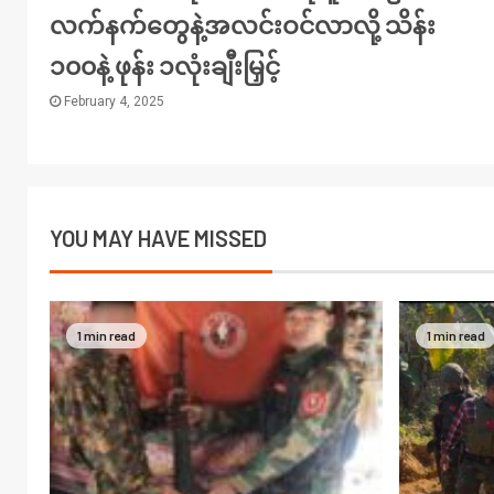
လက်နက်တွေနဲ့အလင်းဝင်လာလို့ သိန်း
၁၀၀နဲ့ ဖုန်း ၁လုံးချီးမြှင့်
February 4, 2025
YOU MAY HAVE MISSED
1 min read
1 min read