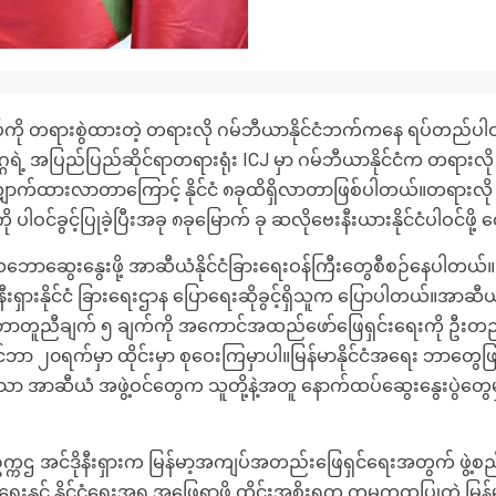
တပ်ကို တရားစွဲထားတဲ့ တရားလို ဂမ်ဘီယာနိုင်ငံဘက်ကနေ ရပ်တည်ပါဝင်လာ
အပြည်ပြည်ဆိုင်ရာတရားရုံး ICJ မှာ ဂမ်ဘီယာနိုင်ငံက တရားလို ပြု
ဖို့ လျှောက်ထားလာတာကြောင့် နိုင်ငံ ၈ခုထိရှိလာတာဖြစ်ပါတယ်။တရားလ
 ၇ခုကို ပါဝင်ခွင့်ပြုခဲ့ပြီးအခု ၈ခုမြောက် ခု ဆလိုဗေးနီးယားနိုင်ငံပါ
တ်သဘောဆွေးနွေးဖို့ အာဆီယံနိုင်ငံခြားရေးဝန်ကြီးတွေစီစဉ်နေပါတယ
းရှားနိုင်ငံ ခြားရေးဌာန ပြောရေးဆိုခွင့်ရှိသူက ပြောပါတယ်။အာဆီယံဥက္ကဋ
ံသဘောတူညီချက် ၅ ချက်ကို အကောင်အထည်ဖော်ဖြေရှင်းရေးကို ဦးတည
်ဘာ ၂၀ရက်မှာ ထိုင်းမှာ စုဝေးကြမှာပါ။မြန်မာနိုင်ငံအရေး ဘာတွေဖြ
ာ အာဆီယံ အဖွဲ့ဝင်တွေက သူတို့နဲ့အတူ နောက်ထပ်ဆွေးနွေးပွဲတွေမှ
 ဥက္ကဌ အင်ဒိုနီးရှားက မြန်မာ့အကျပ်အတည်းဖြေရှင်ရေးအတွက် ဖွ
ေး ရရှိရေးနှင့် နိုင်ငံရေးအရ အဖြေရှာဖို့ ထိုင်းအစိုးရက ကမကထပြုတဲ့ မ