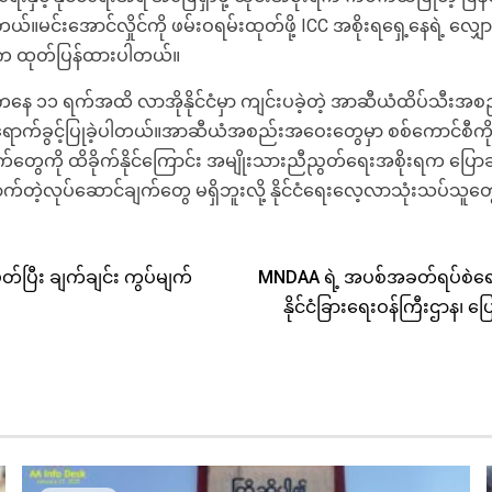
ပါတယ်။မင်းအောင်လှိုင်ကို ဖမ်းဝရမ်းထုတ်ဖို့ ICC အစိုးရရှေ့နေရဲ့ လျ
က်က ထုတ်ပြန်ထားပါတယ်။
ကနေ ၁၁ ရက်အထိ လာအိုနိုင်ငံမှာ ကျင်းပခဲ့တဲ့ အာဆီယံထိပ်သီး
တက်ရောက်ခွင့်ပြုခဲ့ပါတယ်။အာဆီယံအစည်းအဝေးတွေမှာ စစ်ကောင်စီ
က်တွေကို ထိခိုက်နိုင်ကြောင်း အမျိုးသားညီညွတ်ရေးအစိုးရက ပြ
ဲ့လုပ်ဆောင်ချက်တွေ မရှိဘူးလို့ နိုင်ငံရေးလေ့လာသုံးသပ်သူတ
ပြီး ချက်ချင်း ကွပ်မျက်
MNDAA ရဲ့ အပစ်အခတ်ရပ်စဲရ
နိုင်ငံခြားရေးဝန်ကြီးဌာန၊ 