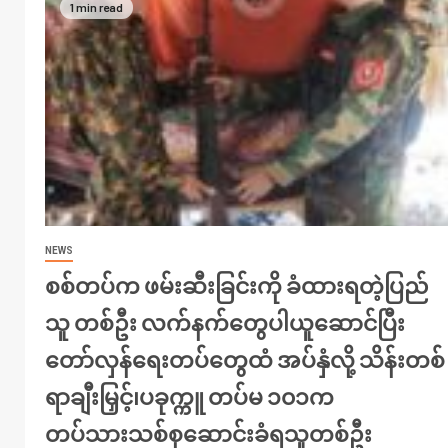
1 min read
NEWS
စစ်တပ်က ဖမ်းဆီးခြင်းကို ခံထားရတဲ့ပြည်
သူ တစ်ဦး လက်နက်တွေပါယူဆောင်ပြီး
တော်လှန်ရေးတပ်တွေထံ အပ်နှံလို့ သိန်းတစ်
ရာချီးမြှင့်၊ပခုက္ကူ တပ်မ ၁၀၁က
တပ်သားသစ်စုဆောင်းခံရသူတစ်ဦး