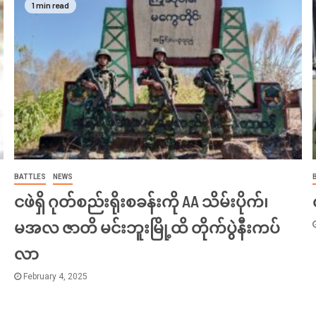
1 min read
BATTLES
NEWS
ငဖဲရှိ ဂုတ်စည်းရိုးစခန်းကို AA သိမ်းပိုက်၊
မအလ ဇာတိ မင်းဘူးမြို့ထိ တိုက်ပွဲနီးကပ်
လာ
February 4, 2025