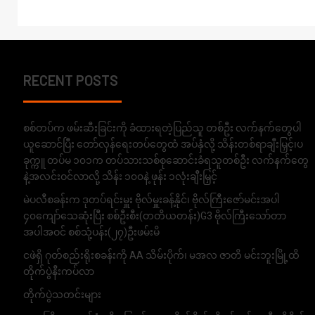
RECENT POSTS
စစ်တပ်က ဖမ်းဆီးခြင်းကို ခံထားရတဲ့ပြည်သူ တစ်ဦး လက်နက်တွေပါ
ယူဆောင်ပြီး တော်လှန်ရေးတပ်တွေထံ အပ်နှံလို့ သိန်းတစ်ရာချီးမြှင့်၊ပ
ခုက္ကူ တပ်မ ၁၀၁က တပ်သားသစ်စုဆောင်းခံရသူတစ်ဦး လက်နက်တွေ
နဲ့အလင်းဝင်လာလို့ သိန်း ၁၀၀နဲ့ ဖုန်း ၁လုံးချီးမြှင့်
မဲပလီစခန်းက ဒုတပ်ရင်းမှူး ဗိုလ်မှူးခန့်နိုင်၊ ဗိုလ်ကြီးဇော်မင်းအပါ
၄၀ကျော်သေဆုံးပြီး စစ်ဦးစီး(တတိယတန်း)G3 ဗိုလ်ကြီးသော်တာ
အပါအဝင် စစ်သုံ့ပန်း(၂၇)ဦးဖမ်းမိ
ငဖဲရှိ ဂုတ်စည်းရိုးစခန်းကို AA သိမ်းပိုက်၊ မအလ ဇာတိ မင်းဘူးမြို့ထိ
တိုက်ပွဲနီးကပ်လာ
တိုက်ပွဲသတင်းများ