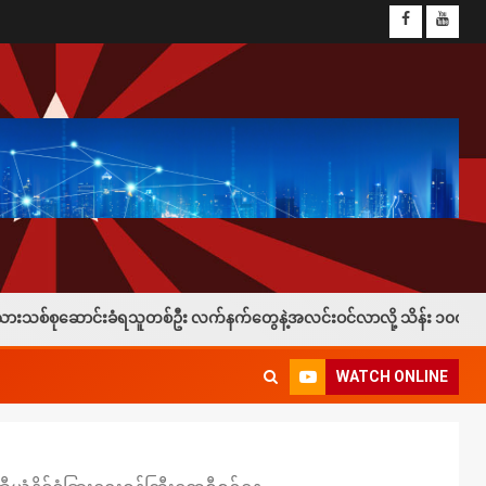
ူတစ်ဦး လက်နက်တွေနဲ့အလင်းဝင်လာလို့ သိန်း ၁၀၀နဲ့ ဖုန်း ၁လုံးချီးမြှင့်
WATCH ONLINE