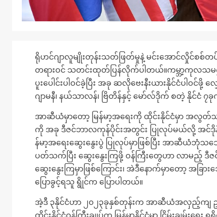
ရိုဟင်ဂျာလူမျိုးတုန်းသတ်ဖြတ်မှုနဲ့ မင်းအောင်လှိုင်စစ်
တရားဝင် သတင်းထုတ်ပြန်လိုက်ပါတယ်။ကမ္ဘာ့ကုလသမဂ္ဂရဲ့ 
ပူးပေါင်းပါဝင်ခဲ့ပြီး အခု ဆလိုဗေးနီးယားနိုင်ငံပါဝင်
ဂျာမနီ၊ နယ်သာလန်၊ ဗြိတိန်နှင့် မော်လ်ဒိုက် စတဲ့ နိုင်ငံ
အာဆီယံမှာတော့ မြန်မာ့အရေးကို ထိုင်းနိုင်ငံမှာ အလွ
ကို အခု ဒီဇင်ဘာလကုန်ပိုင်းအတွင်း ပြုလုပ်မယ်လို့ အင်ဒိုနီ
န်မာ့အရေးဆွေးနွေးပွဲ ပြုလုပ်မှာဖြစ်ပြီး အာဆီယံဘု
ပတ်သက်ပြီး ဆွေးနွေးကြဖို့ ဝန်ကြီးတွေဟာ လာမည့် ဒီဇင
ဆွေးနွေးကြမှာဖြစ်ကြောင်း၊ အဲဒီနောက်မှာတော့ အခြားသေ
ပြောခွင့်ရသူ ရွိုင်က ပြောပါတယ်။
အဲ့ဒီ ၃နိုင်ငံဟာ ၂၀၂၃ခုနှစ်တုန်းက အာဆီယံအလှည့်ကျ
ထိုင်းနိုင်ငံဝန်ကြီးချုပ်က မြန်မာနိုင်ငံမှာ ငြိမ်းချမ်းရ