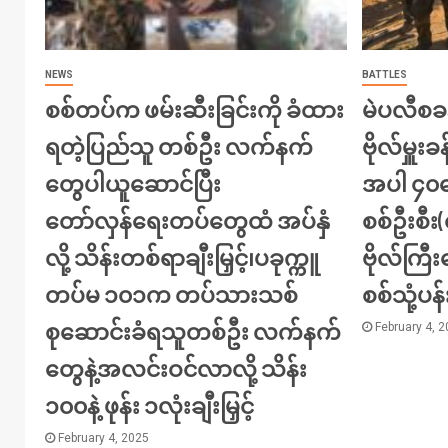
NEWS
BATTLES
စစ်တပ်က ဖမ်းဆီးခြင်းကို ခံထား
မဲပလီစခန
ရတဲ့ပြည်သူ တစ်ဦး လက်နက်
ဗိုလ်မှူးခန
တွေပါယူဆောင်ပြီး
အပါ ၄၀က
တော်လှန်ရေးတပ်တွေထံ အပ်နှံ
စစ်ဦးစီ
လို့ သိန်းတစ်ရာချီးမြှင့်၊ပခုက္ကူ
ဗိုလ်ကြ
တပ်မ ၁၀၁က တပ်သားသစ်
စစ်သုံ့ပန
စုဆောင်းခံရသူတစ်ဦး လက်နက်
February 4, 
တွေနဲ့အလင်းဝင်လာလို့ သိန်း
၁၀၀နဲ့ ဖုန်း ၁လုံးချီးမြှင့်
February 4, 2025