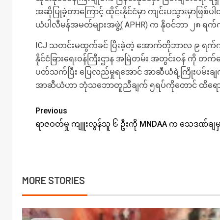
အဆိုပြုခဲ့တာကြောင့် ထိုင်းနိုင်ငံမှာ ကျင်းပသွားမှာဖြစ်
ယံပါလီမန်အမတ်များအဖွဲ့( APHR) က နိုဝင်ဘာ ၂၈ ရ
ICJ သတင်းမထွက်ခင် ပြီးခဲ့တဲ့ အောက်တိုဘာလ ၉ ရက်
နိုင်ငံခြားရေးဝန်ကြီးဌာန အမြဲတမ်း အတွင်းဝန် ကို 
ပတ်သက်ပြီး ပြေလည်မှုရအောင် အာဆီယံရဲ့ကြိုးပမ်းချ
အာဆီယံဟာ ဘုံသဘောတူညီချက် ၅ရပ်ကိုတောင် ထိရောက်တ
Previous
ရာဇဝတ်မှု ကျူးလွန်သူ ၆ ဦးကို MNDAA က သေဒဏ်ချမှတ်
MORE STORIES