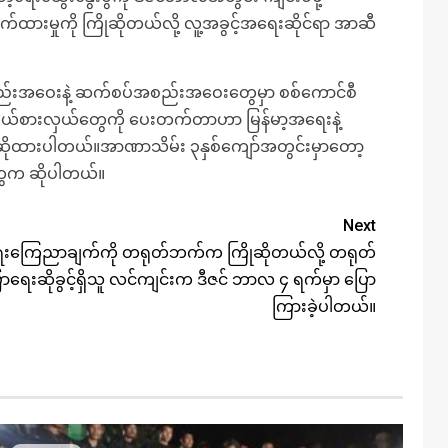
ှောက်ထားမှုကို ကြိုဆိုတယ်လို့ လူ့အခွင့်အရေးဆိုင်ရာ အာဆီ
အစည်းအဝေးနဲ့ ဆက်စပ်အစည်းအဝေးတွေမှာ စစ်ကောင်စီ
ကိုယ်စားလှယ်တွေကို ပေးတက်တာဟာ မြန်မာ့အရေးနဲ့
ောဆိုထားပါတယ်။အာဏာသိမ်း ၃နှစ်ကျော်အတွင်းမှာတော့
ွေက ဆိုပါတယ်။
Next
ေးကြေညာချက်ကို တရုတ်ဘက်က ကြိုဆိုတယ်လို့ တရုတ်
ပြောရေးဆိုခွင့်ရှိသူ လင်ကျင်းက ဒီဇင် ဘာလ ၄ ရက်မှာ ပြော
ကြားခဲ့ပါတယ်။