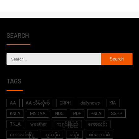
SEARCH
TAGS
AA
AA သိမ်းပိုက်
CRPH
dailynews
KIA
KNLA
MNDAA
NUG
PDF
PNLA
SSPP
TNLA
weather
ကရင်နီပြည်
ကောလင်း
ကောလင်းမြို့
ကွတ်ခိုင်
ခင်ဦး
စစ်ကောင်စီ