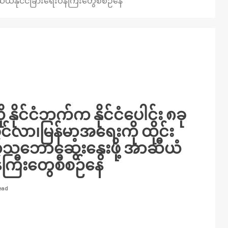
ီယံနိုင်ငံခြားရေးဝန်ကြီးတွေစီစဉ်နေ
 နိုင်ငံဘက်က နိုင်ငံပေါင်း ၈ခု
်လာ၊မြန်မာ့အရေးကို ထိုင်း
ွတ်သဘောဆွေးနွေးဖို့ အာဆီယံ
န်ကြီးတွေစီစဉ်နေ
read