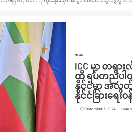
ဝင်လာ၊မြန်မာ့အရေးကို ထိုင်းနိုင်ငံမှာ အလွတ်သဘောဆွေးနွေးဖို့ အာဆ
NEWS
ICC မှာ တရားလို
ထိ ရပ်တည်ပါဝင
နိုင်ငံမှာ အလ
နိုင်ငံခြားရေးဝ
1 min 
December 6, 2024