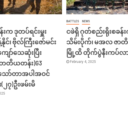
BATTLES
NEWS
်းက ဒုတပ်ရင်းမှူး
ငဖဲရှိ ဂုတ်စည်းရိုးစခန်း
့်နိုင်၊ ဗိုလ်ကြီးဇော်မင်း
သိမ်းပိုက်၊ မအလ ဇာတိ
ျော်သေဆုံးပြီး
မြို့ထိ တိုက်ပွဲနီးကပ်လ
း(တတိယတန်း)G3
February 4, 2025
ီးသော်တာအပါအဝင်
်း(၂၇)ဦးဖမ်းမိ
2025