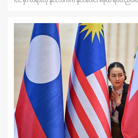
ICC မှာ တရားလို နိုင်ငံဘက်က နိုင်ငံပေါင်း ၈ခုထိ ရပ်တည်ပါ