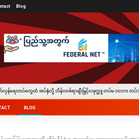
ntact
Blog
်နှံလို့ သိန်းတစ်ရာချီးမြှင့်၊ပခုက္ကူ တပ်မ ၁၀၁က တပ်သားသစ်စုဆောင်းခံရသ
TACT
BLOG