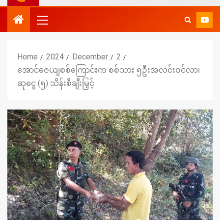
Home
2024
December
2
အောင်ဇေယျစစ်ကြောင်းက စစ်သား ၅ဦးအလင်းဝင်လာ၊
ဆုငွေ (၅) သိန်းစီချီးမြှင့်