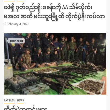
ငဖဲရှိ ဂုတ်စည်းရိုးစခန်းကို AA သိမ်းပိုက်၊
မအလ ဇာတိ မင်းဘူးမြို့ထိ တိုက်ပွဲနီးကပ်လာ
February 4, 2025
1 min read
BATTLES
NEWS
တိုက်ပွဲသတင်းများ