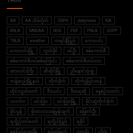
AA
AA သိမ်းပိုက်
CRPH
dailynews
KIA
KNLA
MNDAA
NUG
PDF
PNLA
SSPP
TNLA
weather
ကရင်နီပြည်
ကောလင်း
ကောလင်းမြို့
ကွတ်ခိုင်
ခင်ဦး
စစ်ကောင်စီ
စစ်ကောင်စီတပ်စစ်ကြောင်း
စစ်ကောင်စီတပ်သား
ဆားလင်းကြီး
ဆီဆိုင်မြို့
ညီနောင်သုံးဖွဲ့
တန့်ဆည်မြို့နယ်
တိုက်ခိုက်
တိုက်ပွဲပြင်းထန်
ထိုင်းလွှတ်တော်
ဒီပဲယင်း
ဒီးမော့ဆို
နေ့စဉ်သတင်း
ပလက်ဝ
မင်းပြား
မင်းပြားမြို့
မိုင်းဆွဲတိုက်ခိုက်
မိုင်းပွန်
မိုးလေဝသခန့်မှန်းချက်
မြောက်ဦး
ရက္ခိုင့်တပ်တော်
ရက္ခိုင်ပြည်
ရခိုင်
ရွှေပြည်အေးမြို့
ရှမ်းမြောက်
လားရှိုး
ဟိုပုံး