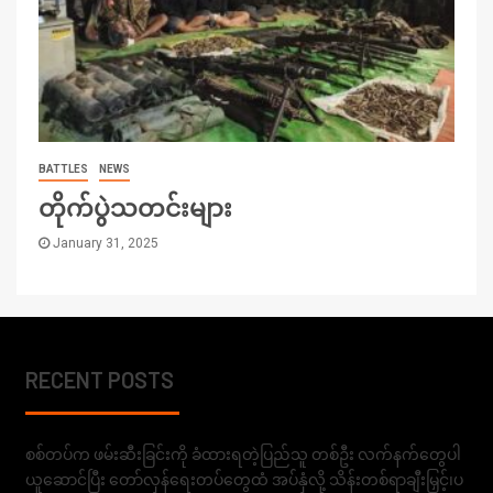
BATTLES
NEWS
တိုက်ပွဲသတင်းများ
January 31, 2025
RECENT POSTS
စစ်တပ်က ဖမ်းဆီးခြင်းကို ခံထားရတဲ့ပြည်သူ တစ်ဦး လက်နက်တွေပါ
ယူဆောင်ပြီး တော်လှန်ရေးတပ်တွေထံ အပ်နှံလို့ သိန်းတစ်ရာချီးမြှင့်၊ပ