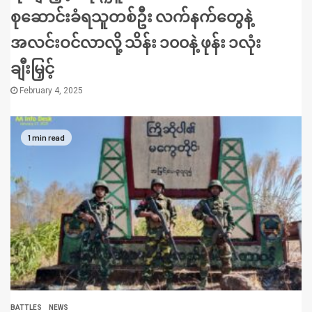
စုဆောင်းခံရသူတစ်ဦး လက်နက်တွေနဲ့
အလင်းဝင်လာလို့ သိန်း ၁၀၀နဲ့ ဖုန်း ၁လုံး
ချီးမြှင့်
February 4, 2025
1 min read
BATTLES
NEWS