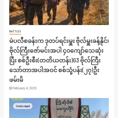
BATTLES
မဲပလီစခန်းက ဒုတပ်ရင်းမှူး ဗိုလ်မှူးခန့်နိုင်၊
ဗိုလ်ကြီးဇော်မင်းအပါ ၄၀ကျော်သေဆုံး
ပြီး စစ်ဦးစီး(တတိယတန်း)G3 ဗိုလ်ကြီး
သော်တာအပါအဝင် စစ်သုံ့ပန်း(၂၇)ဦး
ဖမ်းမိ
February 4, 2025
1 min read