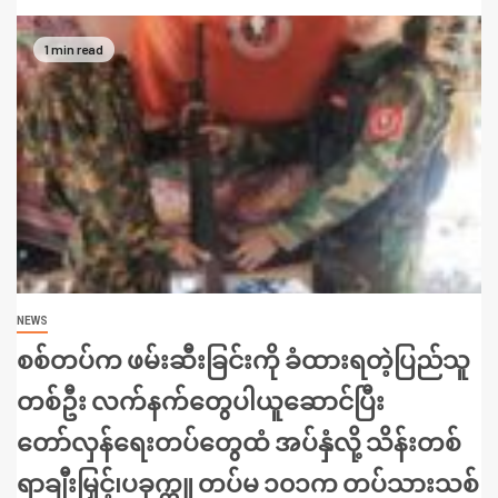
1 min read
NEWS
စစ်တပ်က ဖမ်းဆီးခြင်းကို ခံထားရတဲ့ပြည်သူ
တစ်ဦး လက်နက်တွေပါယူဆောင်ပြီး
တော်လှန်ရေးတပ်တွေထံ အပ်နှံလို့ သိန်းတစ်
ရာချီးမြှင့်၊ပခုက္ကူ တပ်မ ၁၀၁က တပ်သားသစ်