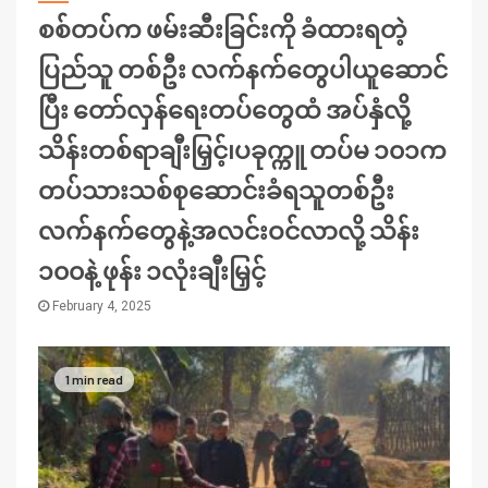
စစ်တပ်က ဖမ်းဆီးခြင်းကို ခံထားရတဲ့
ပြည်သူ တစ်ဦး လက်နက်တွေပါယူဆောင်
ပြီး တော်လှန်ရေးတပ်တွေထံ အပ်နှံလို့
သိန်းတစ်ရာချီးမြှင့်၊ပခုက္ကူ တပ်မ ၁၀၁က
တပ်သားသစ်စုဆောင်းခံရသူတစ်ဦး
လက်နက်တွေနဲ့အလင်းဝင်လာလို့ သိန်း
၁၀၀နဲ့ ဖုန်း ၁လုံးချီးမြှင့်
February 4, 2025
1 min read