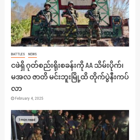
BATTLES
NEWS
ငဖဲရှိ ဂုတ်စည်းရိုးစခန်းကို AA သိမ်းပိုက်၊
မအလ ဇာတိ မင်းဘူးမြို့ထိ တိုက်ပွဲနီးကပ်
လာ
February 4, 2025
1 min read