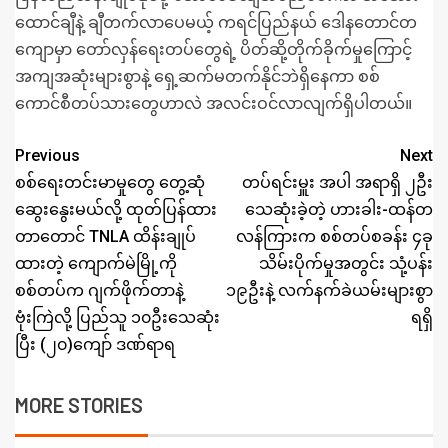
ထောင်ချီနဲ့ ချီတက်လာပေမယ့် ကရင်ပြည်နယ် ဒေါနတောင်တ
ကျောမှာ တော်လှန်ရေးတပ်တွေရဲ့ ပိတ်ဆို့တိုက်ခိုက်မှုကြောင့်
အကျအဆုံးများစွာနဲ့ ရှေ့ဆက်မတက်နိုင်ဘဲရှိနေကာ စစ်
ကောင်စီတပ်သားတွေဟာလဲ အလင်းဝင်လာလျက်ရှိပါတယ်။
Previous
Next
စစ်ရေးတင်းမာမှုတွေ တွေ့ဆုံ
တပ်ရင်းမှူး အပါ အရာရှိ ၂ဦး
ဆွေးနွေးမယ်လို့ ထုတ်ပြန်ထား
သေဆုံးခဲ့တဲ့ ဟားခါး-ထန်တ
တာတောင် TNLA ထိန်းချုပ်
လန်ကြားက စစ်တပ်စခန်း ၄ခု
ထားတဲ့ ကျောက်မဲမြို့ကို
သိမ်းပိုက်မှုအတွင်း သုံ့ပန်း
စစ်တပ်က ဂျက်ဖိုက်တာနဲ့
၁၉ဦးနဲ့ လက်နက်ခဲယမ်းများစွာ
ဗုံးကြဲလို့ ပြည်သူ ၁၀ဦးသေဆုံး
ရရှိ
ပြီး (၂၀)ကျော် ဒဏ်ရာရ
MORE STORIES