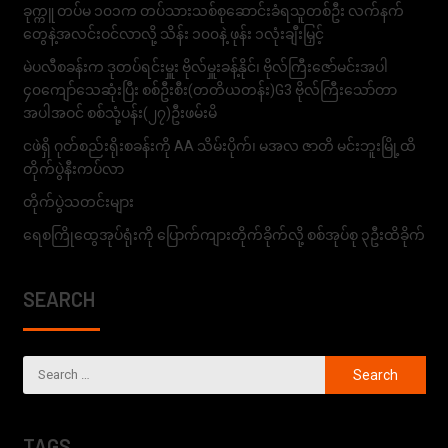
ခုက္ကူ တပ်မ ၁၀၁က တပ်သားသစ်စုဆောင်းခံရသူတစ်ဦး လက်နက်
တွေနဲ့အလင်းဝင်လာလို့ သိန်း ၁၀၀နဲ့ ဖုန်း ၁လုံးချီးမြှင့်
မဲပလီစခန်းက ဒုတပ်ရင်းမှူး ဗိုလ်မှူးခန့်နိုင်၊ ဗိုလ်ကြီးဇော်မင်းအပါ
၄၀ကျော်သေဆုံးပြီး စစ်ဦးစီး(တတိယတန်း)G3 ဗိုလ်ကြီးသော်တာ
အပါအဝင် စစ်သုံ့ပန်း(၂၇)ဦးဖမ်းမိ
ငဖဲရှိ ဂုတ်စည်းရိုးစခန်းကို AA သိမ်းပိုက်၊ မအလ ဇာတိ မင်းဘူးမြို့ထိ
တိုက်ပွဲနီးကပ်လာ
တိုက်ပွဲသတင်းများ
ရေစကြိုထွေအုပ်ရုံးကို ပြောက်ကျားတိုက်ခိုက်လို့ စစ်အုပ်စု ၃ဦးထိခိုက်
SEARCH
TAGS