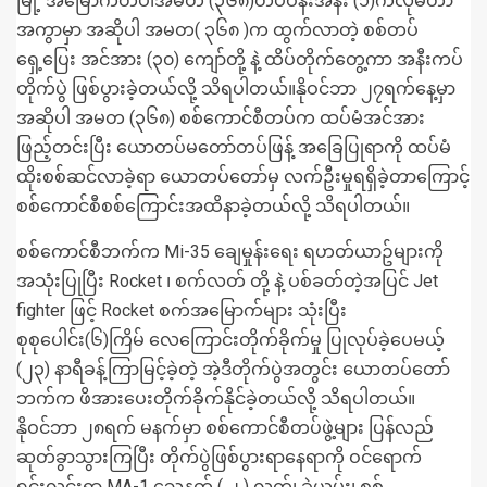
မြို့ အမြောက်တပ်၊အမတ (၃၆၈)တပ်ဝန်းအနီး (၁)ကီလိုမီတာ
အကွာမှာ အဆိုပါ အမတ( ၃၆၈ )က ထွက်လာတဲ့ စစ်တပ်
ရှေ့ပြေး အင်အား (၃၀) ကျော်တို့ နဲ့ ထိပ်တိုက်တွေ့ကာ အနီးကပ်
တိုက်ပွဲ ဖြစ်ပွားခဲ့တယ်လို့ သိရပါတယ်။နိုဝင်ဘာ ၂၇ရက်နေ့မှာ
အဆိုပါ အမတ (၃၆၈) စစ်ကောင်စီတပ်က ထပ်မံအင်အား
ဖြည့်တင်းပြီး ယောတပ်မတော်တပ်ဖြန့် အခြေပြုရာကို ထပ်မံ
ထိုးစစ်ဆင်လာခဲ့ရာ ယောတပ်တော်မှ လက်ဦးမှုရရှိခဲ့တာကြောင့်
စစ်ကောင်စီစစ်ကြောင်းအထိနာခဲ့တယ်လို့ သိရပါတယ်။
စစ်ကောင်စီဘက်က Mi-35 ချေမှုန်းရေး ရဟတ်ယာဥ်များကို
အသုံးပြုပြီး Rocket ၊ စက်လတ် တို့ နဲ့ ပစ်ခတ်တဲ့အပြင် Jet
fighter ဖြင့် Rocket စက်အမြောက်များ သုံးပြီး
စုစုပေါင်း(၆)ကြိမ် လေကြောင်းတိုက်ခိုက်မှု ပြုလုပ်ခဲ့ပေမယ့်
(၂၃) နာရီခန့်ကြာမြင့်ခဲ့တဲ့ အဲ့ဒီတိုက်ပွဲအတွင်း ယောတပ်တော်
ဘက်က ဖိအားပေးတိုက်ခိုက်နိုင်ခဲ့တယ်လို့ သိရပါတယ်။
နိုဝင်ဘာ ၂၈ရက် မနက်မှာ စစ်ကောင်စီတပ်ဖွဲ့များ ပြန်လည်
ဆုတ်ခွာသွားကြပြီး တိုက်ပွဲဖြစ်ပွားရာနေရာကို ဝင်ရောက်
ရှင်းလင်းရာ MA-1 သေနတ် ( ၂ ) လက်၊ ခဲယမ်း၊ စစ်