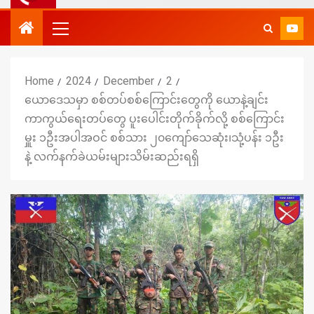
Home
2024
December
2
ယောဒေသမှာ စစ်တပ်စစ်ကြောင်းတွေကို ယောနဲ့ချင်း
ကာကွယ်ရေးတပ်တွေ ပူးပေါင်းတိုက်ခိုက်လို့ စစ်ကြောင်း
မှူး ၁ဦးအပါအဝင် စစ်သား ၂၀ကျော်သေဆုံး၊သုံ့ပန်း ၁ဦး
နဲ့ လက်နက်ခဲယမ်းများသိမ်းဆည်းရရှိ