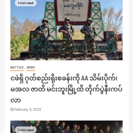
1 min read
BATTLES
NEWS
ငဖဲရှိ ဂုတ်စည်းရိုးစခန်းကို AA သိမ်းပိုက်၊
မအလ ဇာတိ မင်းဘူးမြို့ထိ တိုက်ပွဲနီးကပ်
လာ
February 4, 2025
1 min read