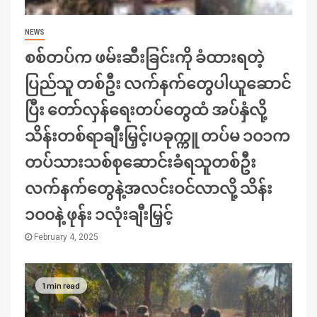
NEWS
စစ်တပ်က ဖမ်းဆီးခြင်းကို ခံထားရတဲ့
ပြည်သူ တစ်ဦး လက်နက်တွေပါယူဆောင်
ပြီး တော်လှန်ရေးတပ်တွေထံ အပ်နှံလို့
သိန်းတစ်ရာချီးမြှင့်၊ပခုက္ကူ တပ်မ ၁၀၁က
တပ်သားသစ်စုဆောင်းခံရသူတစ်ဦး
လက်နက်တွေနဲ့အလင်းဝင်လာလို့ သိန်း
၁၀၀နဲ့ ဖုန်း ၁လုံးချီးမြှင့်
February 4, 2025
1 min read