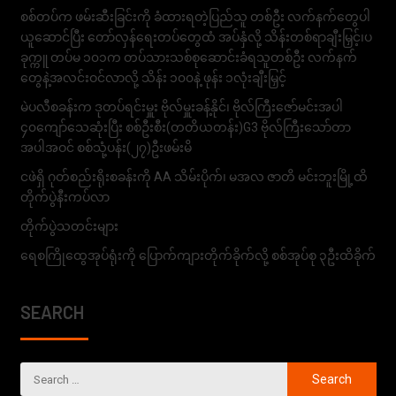
စစ်တပ်က ဖမ်းဆီးခြင်းကို ခံထားရတဲ့ပြည်သူ တစ်ဦး လက်နက်တွေပါ
ယူဆောင်ပြီး တော်လှန်ရေးတပ်တွေထံ အပ်နှံလို့ သိန်းတစ်ရာချီးမြှင့်၊ပ
ခုက္ကူ တပ်မ ၁၀၁က တပ်သားသစ်စုဆောင်းခံရသူတစ်ဦး လက်နက်
တွေနဲ့အလင်းဝင်လာလို့ သိန်း ၁၀၀နဲ့ ဖုန်း ၁လုံးချီးမြှင့်
မဲပလီစခန်းက ဒုတပ်ရင်းမှူး ဗိုလ်မှူးခန့်နိုင်၊ ဗိုလ်ကြီးဇော်မင်းအပါ
၄၀ကျော်သေဆုံးပြီး စစ်ဦးစီး(တတိယတန်း)G3 ဗိုလ်ကြီးသော်တာ
အပါအဝင် စစ်သုံ့ပန်း(၂၇)ဦးဖမ်းမိ
ငဖဲရှိ ဂုတ်စည်းရိုးစခန်းကို AA သိမ်းပိုက်၊ မအလ ဇာတိ မင်းဘူးမြို့ထိ
တိုက်ပွဲနီးကပ်လာ
တိုက်ပွဲသတင်းများ
ရေစကြိုထွေအုပ်ရုံးကို ပြောက်ကျားတိုက်ခိုက်လို့ စစ်အုပ်စု ၃ဦးထိခိုက်
SEARCH