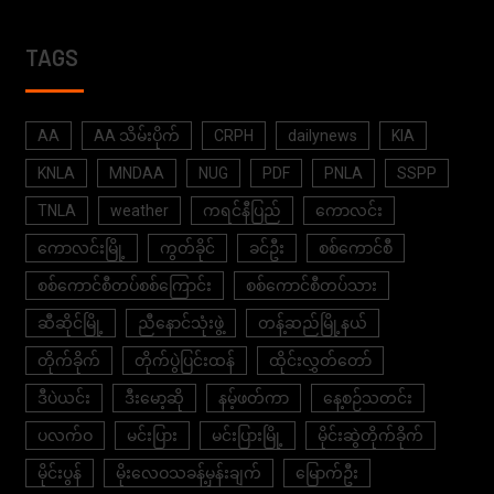
TAGS
AA
AA သိမ်းပိုက်
CRPH
dailynews
KIA
KNLA
MNDAA
NUG
PDF
PNLA
SSPP
TNLA
weather
ကရင်နီပြည်
ကောလင်း
ကောလင်းမြို့
ကွတ်ခိုင်
ခင်ဦး
စစ်ကောင်စီ
စစ်ကောင်စီတပ်စစ်ကြောင်း
စစ်ကောင်စီတပ်သား
ဆီဆိုင်မြို့
ညီနောင်သုံးဖွဲ့
တန့်ဆည်မြို့နယ်
တိုက်ခိုက်
တိုက်ပွဲပြင်းထန်
ထိုင်းလွှတ်တော်
ဒီပဲယင်း
ဒီးမော့ဆို
နမ့်ဖတ်ကာ
နေ့စဉ်သတင်း
ပလက်ဝ
မင်းပြား
မင်းပြားမြို့
မိုင်းဆွဲတိုက်ခိုက်
မိုင်းပွန်
မိုးလေဝသခန့်မှန်းချက်
မြောက်ဦး