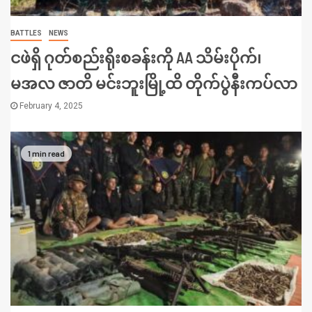
BATTLES
NEWS
ငဖဲရှိ ဂုတ်စည်းရိုးစခန်းကို AA သိမ်းပိုက်၊
မအလ ဇာတိ မင်းဘူးမြို့ထိ တိုက်ပွဲနီးကပ်လာ
February 4, 2025
1 min read