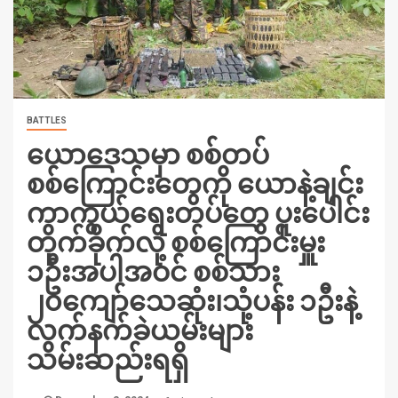
BATTLES
ယောဒေသမှာ စစ်တပ်
စစ်ကြောင်းတွေကို ယောနဲ့ချင်း
ကာကွယ်ရေးတပ်တွေ ပူးပေါင်း
တိုက်ခိုက်လို့ စစ်ကြောင်းမှူး
၁ဦးအပါအဝင် စစ်သား
၂၀ကျော်သေဆုံး၊သုံ့ပန်း ၁ဦးနဲ့
လက်နက်ခဲယမ်းများ
သိမ်းဆည်းရရှိ