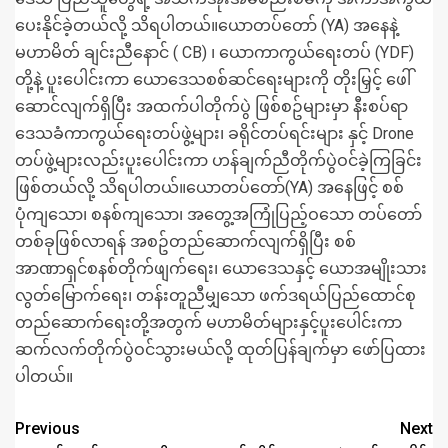
ပေးနိုင်ခဲ့တယ်လို့ သိရပါတယ်။ယောတပ်တော် (YA) အနေနဲ့
မဟာမိတ် ချင်းညီနောင် ( CB) ၊ ယောကာကွယ်ရေးတပ် (YDF)
တို့နဲ့ ပူးပေါင်းကာ ယောဒေသစစ်ဆင်ရေးများကို တိုးမြှင့် ဖေါ်
ဆောင်လျက်ရှိပြီး အထက်ပါတိုက်ပွဲ ဖြစ်စဥ်များမှာ နီးစပ်ရာ
ဒေသခံကာကွယ်ရေးတပ်ဖွဲ့များ၊ ခရိုင်တပ်ရင်းများ နှင့် Drone
တပ်ဖွဲ့များလည်းပူးပေါင်းကာ ဟန်ချက်ညီတိုက်ပွဲဝင်ခဲ့ကြခြင်း
ဖြစ်တယ်လို့ သိရပါတယ်။ယောတပ်တော်(YA) အနေဖြင့် စစ်
ပုံကျသော၊ စနစ်ကျသော၊ အတွေ့အကြုံပြည့်ဝသော တပ်‌တော်
တစ်ခုဖြစ်လာရန် အစဥ်တည်ဆောက်လျက်ရှိပြီး စစ်
အာဏာရှင်စနစ်တိုက်ဖျက်ရေး၊ ယောဒေသနှင့် ယောအမျိုးသား
လွတ်မြောက်ရေး၊ တန်းတူညီမျှသော ဖက်ဒရယ်ပြည်ထောင်စု
တည်ဆောက်ရေးတို့အတွက် မဟာမိတ်များနှင့်ပူးပေါင်းကာ
ဆက်လက်တိုက်ပွဲဝင်သွားမယ်လို့ ထုတ်ပြန်ချက်မှာ ဖော်ပြထား
ပါတယ်။
Previous
Next