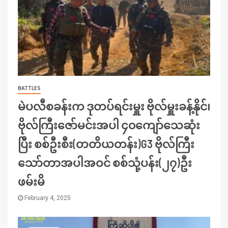
BATTLES
မဲပလီစခန်းက ဒုတပ်ရင်းမှူး ဗိုလ်မှူးခန့်နိုင်၊
ဗိုလ်ကြီးဇော်မင်းအပါ ၄၀ကျော်သေဆုံး
ပြီး စစ်ဦးစီး(တတိယတန်း)G3 ဗိုလ်ကြီး
သော်တာအပါအဝင် စစ်သုံ့ပန်း(၂၇)ဦး
ဖမ်းမိ
February 4, 2025