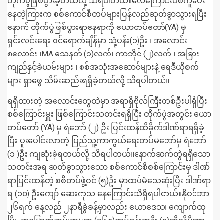
တိုက်ပွဲဖြစ်ပွားခဲ့တယ်လို့ သိရပါတယ်။လေကြောင်းပစ်ကူပေး
နေတဲ့ကြားက စစ်ကောင်စီတပ်များပြန်လည်ဆုတ်ခွာသွားရပြီး
နောက် တိုက်ပွဲဖြစ်ပွားရာနေရာကို ယောတပ်တော်(YA) မှ
ရှင်းလင်းရေး ဝင်ရောက်ချိန်မှာ သုံ့ပန်း(၁)ဦး ၊ အလောင်း
၈လောင်း ၊MA သေနတ် (၁)လက်၊ ကာဘိုင် (၂)လက် ၊ အခြား
ကျည်နှင့်ခဲယမ်းများ ၊ စစ်အသုံးအဆောင်များနဲ့ ရေဒီယိုစက်
များ ရှာဖွေ သိမ်းဆည်းရရှိခဲ့တယ်လို့ သိရပါတယ်။
ရရှိထားတဲ့ အလောင်းတွေထဲမှာ အရာရှိဗိုလ်ကြီးတစ်ဦးပါရှိပြီး
စစ်ကြောင်းမှူး ဖြစ်ကြောင်းသတင်းရရှိပြီး တိုက်ပွဲအတွင်း ယော
တပ်တော် (YA) မှ ရဲဘော် (၂) ဦး ပြင်းထန်ထိခိုက်ဒါဏ်ရာရရှိခဲ့
ပြီး ပူးပေါင်းလာတဲ့ ပြည်သူ့ကာကွယ်ရေးတပ်မတော်မှ ရဲဘော်
(၁ )ဦး ကျဆုံးခဲ့ရတယ်လို့ သိရပါတယ်။နောက်ဆက်တွဲရရှိသော
သတင်းအရ ဆုတ်ခွာသွားသော စစ်ကောင်စီစစ်ကြောင်းမှ ဒါဏ်
ရာပြင်းထန်တဲ့ စစီတပ်ဖွဲ့ဝင် (၅)ဦး မှာထပ်မံသေဆုံးပြီး ဒါဏ်ရာ
ရ (၁၀) ဦးကျော် ဆေးကုသ နေကြောင်းသိရှိရပါတယ်။နိုဝင်ဘာ
၂၆ရက် နေ့လည် ၂နာရီခွဲခန့်မှာလည်း ယောဒေသ၊ ကျောက်ထု