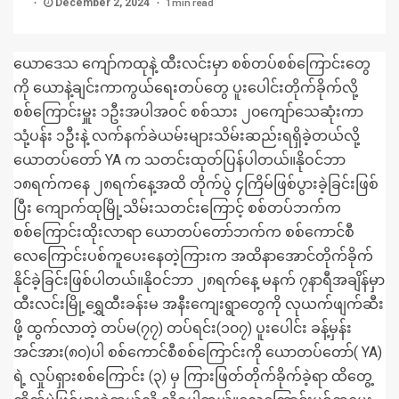
1 min read
December 2, 2024
ယောဒေသ ကျော်ကထုနဲ့ ထီးလင်းမှာ စစ်တပ်စစ်ကြောင်းတွေ
ကို ယောနဲ့ချင်းကာကွယ်ရေးတပ်တွေ ပူးပေါင်းတိုက်ခိုက်လို့
စစ်ကြောင်းမှူး ၁ဦးအပါအဝင် စစ်သား ၂၀ကျော်သေဆုံးကာ
သုံ့ပန်း ၁ဦးနဲ့ လက်နက်ခဲယမ်းများသိမ်းဆည်းရရှိခဲ့တယ်လို့
ယောတပ်တော် YA က သတင်းထုတ်ပြန်ပါတယ်။နိုဝင်ဘာ
၁၈ရက်ကနေ ၂၈ရက်နေ့အထိ တိုက်ပွဲ ၄ကြိမ်ဖြစ်ပွားခဲ့ခြင်းဖြစ်
ပြီး ကျောက်ထုမြို့သိမ်းသတင်းကြောင့် စစ်တပ်ဘက်က
စစ်ကြောင်းထိုးလာရာ ယောတပ်တော်ဘက်က စစ်ကောင်စီ
လေကြောင်းပစ်ကူပေးနေတဲ့ကြားက အထိနာအောင်တိုက်ခိုက်
နိုင်ခဲ့ခြင်းဖြစ်ပါတယ်။နိုဝင်ဘာ ၂၈ရက်နေ့ မနက် ၇နာရီအချိန်မှာ
ထီးလင်းမြို့ရွှေထီးခန်းမ အနီးကျေးရွာတွေကို လုယက်ဖျက်ဆီး
ဖို့ ထွက်လာတဲ့ တပ်မ(၇၇) တပ်ရင်း(၁၀၇) ပူးပေါင်း ခန့်မှန်း
အင်အား(၈၀)ပါ စစ်ကောင်စီစစ်ကြောင်းကို ယောတပ်တော်( YA)
ရဲ့ လှုပ်ရှားစစ်ကြောင်း (၃) မှ ကြားဖြတ်တိုက်ခိုက်ခဲ့ရာ ထိတွေ့