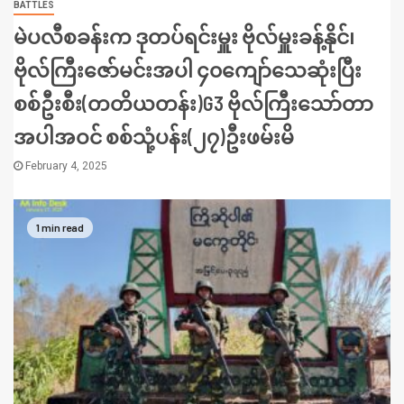
BATTLES
မဲပလီစခန်းက ဒုတပ်ရင်းမှူး ဗိုလ်မှူးခန့်နိုင်၊
ဗိုလ်ကြီးဇော်မင်းအပါ ၄၀ကျော်သေဆုံးပြီး
စစ်ဦးစီး(တတိယတန်း)G3 ဗိုလ်ကြီးသော်တာ
အပါအဝင် စစ်သုံ့ပန်း(၂၇)ဦးဖမ်းမိ
February 4, 2025
1 min read