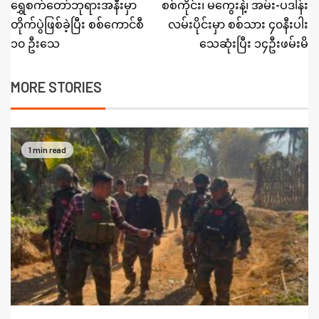
ရွှေစက်တော်ဘုရားအနီးမှာ
စစ်ကိုင်း၊ မကွေးနဲ့၊ အမ်း-ပဒါန်း
တိုက်ပွဲဖြစ်ခဲ့ပြီး စစ်ကောင်စီ
လမ်းပိုင်းမှာ စစ်သား ၄၀နီးပါး
၁၀ ဦးသေ
သေဆုံးပြီး ၁၄ဦးဖမ်းမိ
MORE STORIES
1 min read