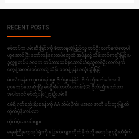
RECENT POSTS
စစ်တပ်က ဖမ်းဆီးခြင်းကို ခံထားရတဲ့ပြည်သူ တစ်ဦး လက်နက်တွေပါ
ယူဆောင်ပြီး တော်လှန်ရေးတပ်တွေထံ အပ်နှံလို့ သိန်းတစ်ရာချီးမြှင့်၊ပ
ခုက္ကူ တပ်မ ၁၀၁က တပ်သားသစ်စုဆောင်းခံရသူတစ်ဦး လက်နက်
တွေနဲ့အလင်းဝင်လာလို့ သိန်း ၁၀၀နဲ့ ဖုန်း ၁လုံးချီးမြှင့်
မဲပလီစခန်းက ဒုတပ်ရင်းမှူး ဗိုလ်မှူးခန့်နိုင်၊ ဗိုလ်ကြီးဇော်မင်းအပါ
၄၀ကျော်သေဆုံးပြီး စစ်ဦးစီး(တတိယတန်း)G3 ဗိုလ်ကြီးသော်တာ
အပါအဝင် စစ်သုံ့ပန်း(၂၇)ဦးဖမ်းမိ
ငဖဲရှိ ဂုတ်စည်းရိုးစခန်းကို AA သိမ်းပိုက်၊ မအလ ဇာတိ မင်းဘူးမြို့ထိ
တိုက်ပွဲနီးကပ်လာ
တိုက်ပွဲသတင်းများ
ရေစကြိုထွေအုပ်ရုံးကို ပြောက်ကျားတိုက်ခိုက်လို့ စစ်အုပ်စု ၃ဦးထိခိုက်