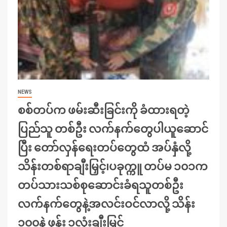
NEWS
စစ်တပ်က ဖမ်းဆီးခြင်းကို ခံထားရတဲ့
ပြည်သူ တစ်ဦး လက်နက်တွေပါယူဆောင်
ပြီး တော်လှန်ရေးတပ်တွေထံ အပ်နှံလို့
သိန်းတစ်ရာချီးမြှင့်၊ပခုက္ကူ တပ်မ ၁၀၁က
တပ်သားသစ်စုဆောင်းခံရသူတစ်ဦး
လက်နက်တွေနဲ့အလင်းဝင်လာလို့ သိန်း
၁၀၀နဲ့ ဖုန်း ၁လုံးချီးမြှင့်