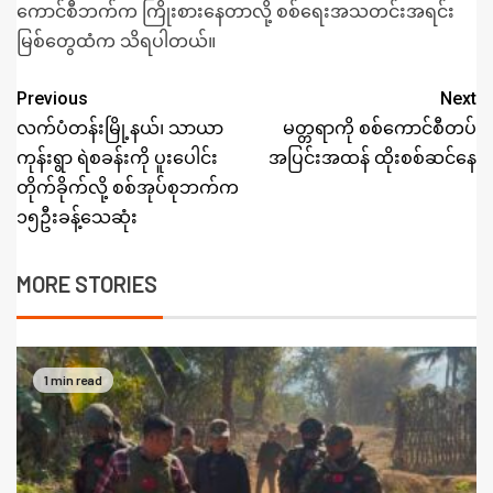
ကောင်စီဘက်က ကြိုးစားနေတာလို့ စစ်ရေးအသတင်းအရင်း
မြစ်တွေထံက သိရပါတယ်။
Previous
Next
လက်ပံတန်းမြို့နယ်၊ သာယာ
မတ္တရာကို စစ်ကောင်စီတပ်
ကုန်းရွာ ရဲစခန်းကို ပူးပေါင်း
အပြင်းအထန် ထိုးစစ်ဆင်နေ
တိုက်ခိုက်လို့ စစ်အုပ်စုဘက်က
၁၅ဦးခန့်သေဆုံး
MORE STORIES
1 min read