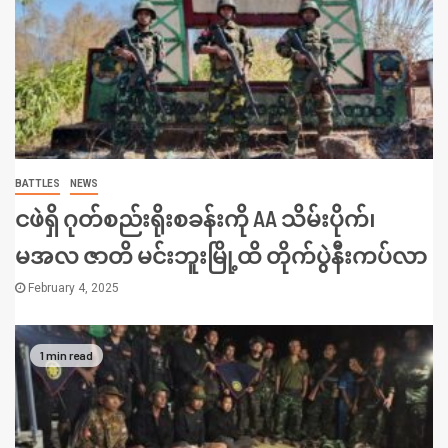
BATTLES
NEWS
ငဖဲရှိ ဂုတ်စည်းရိုးစခန်းကို AA သိမ်းပိုက်၊
မအလ ဇာတိ မင်းဘူးမြို့ထိ တိုက်ပွဲနီးကပ်လာ
February 4, 2025
1 min read