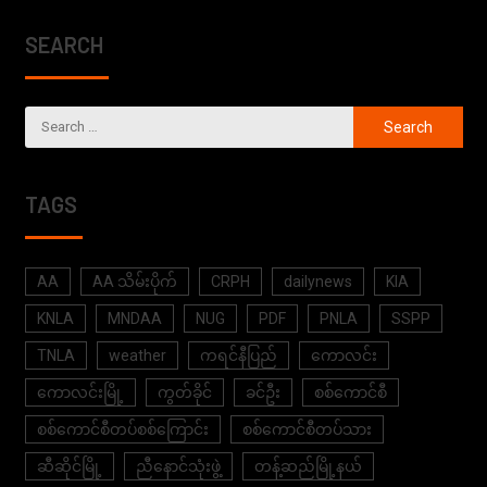
SEARCH
TAGS
AA
AA သိမ်းပိုက်
CRPH
dailynews
KIA
KNLA
MNDAA
NUG
PDF
PNLA
SSPP
TNLA
weather
ကရင်နီပြည်
ကောလင်း
ကောလင်းမြို့
ကွတ်ခိုင်
ခင်ဦး
စစ်ကောင်စီ
စစ်ကောင်စီတပ်စစ်ကြောင်း
စစ်ကောင်စီတပ်သား
ဆီဆိုင်မြို့
ညီနောင်သုံးဖွဲ့
တန့်ဆည်မြို့နယ်