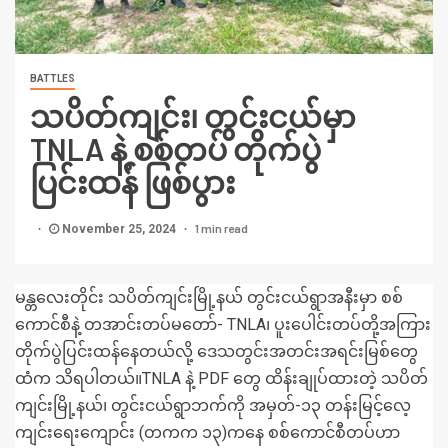
BATTLES
သပိတ်ကျင်း၊ တွင်းငယ်မှာ
TNLA နဲ့ စစ်တပ် တိုက်ပွဲ
ပြင်းထန် ဖြစ်ပွား
1 min read
November 25, 2024
မန္တလေးတိုင်း သပိတ်ကျင်းမြို့နယ် တွင်းငယ်ရွာအနီးမှာ စစ်
ကောင်စီနဲ့ တအာင်းတပ်မတော်- TNLA၊ ပူးပေါင်းတပ်တို့အကြား
တိုက်ပွဲပြင်းထန်နေတယ်လို့ ဒေသတွင်းအတင်းအရင်းမြစ်တွေ
ထံက သိရပါတယ်။TNLA နဲ့ PDF တွေ ထိန်းချုပ်ထားတဲ့ သပိတ်
ကျင်းမြို့နယ်၊ တွင်းငယ်ရွာဘက်ကို အမှတ်-၁၃ တန်းမြင့်လေ့
ကျင်းရေးကျောင်း (တကက ၁၃)ကနေ စစ်ကောင်စီတပ်ဟာ