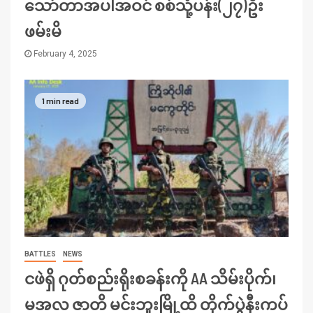
သော်တာအပါအဝင် စစ်သုံ့ပန်း(၂၇)ဦး
ဖမ်းမိ
February 4, 2025
1 min read
BATTLES
NEWS
ငဖဲရှိ ဂုတ်စည်းရိုးစခန်းကို AA သိမ်းပိုက်၊
မအလ ဇာတိ မင်းဘူးမြို့ထိ တိုက်ပွဲနီးကပ်