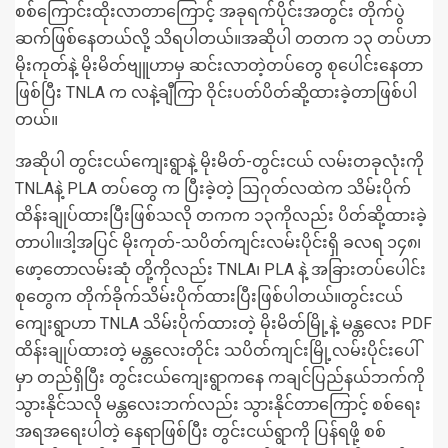
စစ်ကြောင်းထိုးလာတာကြောင့် အခုရက်ပိုင်းအတွင်း တိုက်ပွဲ
ဆက်ဖြစ်နေတယ်လို့ သိရပါတယ်။အဆိုပါ တတက ၁၃ တပ်ဟာ
မိုးကုတ်နဲ့ မိုးမိတ်ဗျူဟာမှ ဆင်းလာတဲ့တပ်တွေ စုပေါင်းနေတာ
ဖြစ်ပြီး TNLA က လနဲ့ချီကြာ ဝိုင်းပတ်ပိတ်ဆို့ထားခဲ့တာဖြစ်ပါ
တယ်။
အဆိုပါ တွင်းငယ်ကျေးရွာနဲ့ မိုးမိတ်-တွင်းငယ် လမ်းတခုလုံးကို
TNLAနဲ့ PLA တပ်တွေ က ပြီးခဲ့တဲ့ ဩဂုတ်လထဲက သိမ်းပိုက်
ထိန်းချုပ်ထားပြီးဖြစ်သလို တကက ၁၃ကိုလည်း ပိတ်ဆို့ထားခဲ့
တာပါ။ဒါ့အပြင် မိုးကုတ်-သပိတ်ကျင်းလမ်းပိုင်းရှိ ခလရ ၁၄၈၊
ဖော့တောလမ်းဆုံ တို့ကိုလည်း TNLA၊ PLA နဲ့ အခြားတပ်ပေါင်း
စုတွေက တိုက်ခိုက်သိမ်းပိုက်ထားပြီးဖြစ်ပါတယ်။တွင်းငယ်
ကျေးရွာဟာ TNLA သိမ်းပိုက်ထားတဲ့ မိုးမိတ်မြို့နဲ့ မန္တလေး PDF
ထိန်းချုပ်ထားတဲ့ မန္တလေးတိုင်း သပိတ်ကျင်းမြို့လမ်းပိုင်းပေါ်
မှာ တည်ရှိပြီး တွင်းငယ်ကျေးရွာကနေ ကချင်ပြည်နယ်ဘက်ကို
သွားနိုင်သလို မန္တလေးဘက်လည်း သွားနိုင်တာကြောင့် စစ်ရေး
အရအရေးပါတဲ့ နေရာဖြစ်ပြီး တွင်းငယ်ရွာကို ပြန်ရဖို့ စစ်