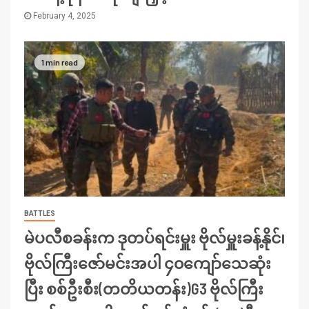
February 4, 2025
1 min read
BATTLES
မဲပလီစခန်းက ဒုတပ်ရင်းမှူး ဗိုလ်မှူးခန့်နိုင်၊
ဗိုလ်ကြီးဇော်မင်းအပါ ၄၀ကျော်သေဆုံး
ပြီး စစ်ဦးစီး(တတိယတန်း)G3 ဗိုလ်ကြီး