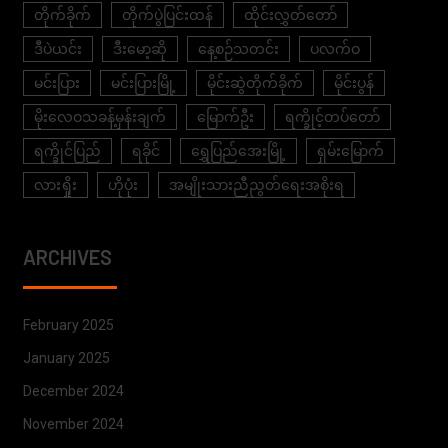
တိုက်ခိုက်
တိုက်ပွဲပြင်းထန်
ထိုင်းလွှတ်တော်
ဒီပဲယင်း
ဒီးမော့ဆို
နေ့စဉ်သတင်း
ပလက်ဝ
မင်းပြား
မင်းပြားမြို့
မိုင်းဆွဲတိုက်ခိုက်
မိုင်းပွန်
မိုးလေဝသခန့်မှန်းချက်
မြောက်ဦး
ရက္ခိုင့်တပ်တော်
ရက္ခိုင်ပြည်
ရခိုင်
ရွှေပြည်အေးမြို့
ရှမ်းမြောက်
လားရှိုး
ဟိုပုံး
အမျိုးသားညီညွတ်ရေးအစိုးရ
ARCHIVES
February 2025
January 2025
December 2024
November 2024