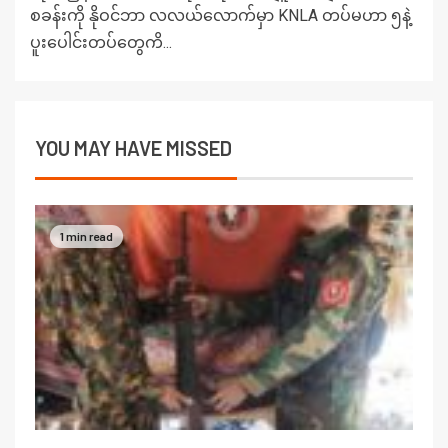
စခန်းကို နိုဝင်ဘာ လလယ်လောက်မှာ KNLA တပ်မဟာ ၅နဲ့
ပူးပေါင်းတပ်တွေကိ...
YOU MAY HAVE MISSED
1 min read