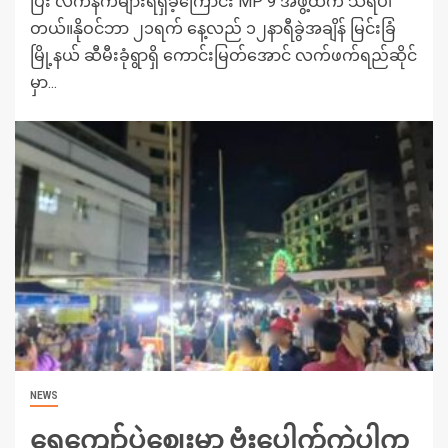
ပြီး လက်နက်များရရှိခဲ့ကြောင်း MP 9 အဖွဲ့ထံက သိရပါ
တယ်။နိုဝင်ဘာ ၂၁ရက် နေ့လည် ၁၂နာရီခွဲအချိန် မြင်းခြံ
မြို့နယ် ဆီမီးခုံရွာရှိ ကောင်းမြတ်အောင် လက်ဖက်ရည်ဆိုင်
မှာ...
NEWS
ရေကျော်ပွဲဈေးမှာ ဗုံးပေါက်ကွဲပါက