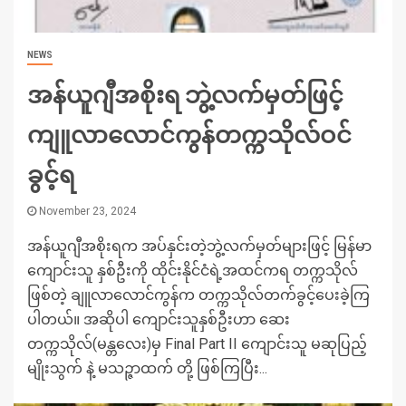
NEWS
အန်ယူဂျီအစိုးရ ဘွဲ့လက်မှတ်ဖြင့်
ကျူလာလောင်ကွန်တက္ကသိုလ်ဝင်
ခွင့်ရ
November 23, 2024
အန်ယူဂျီအစိုးရက အပ်နှင်းတဲ့ဘွဲ့လက်မှတ်များဖြင့် မြန်မာ
ကျောင်းသူ နှစ်ဦးကို ထိုင်းနိုင်ငံရဲ့အထင်ကရ တက္ကသိုလ်
ဖြစ်တဲ့ ချူလာလောင်ကွန်က တက္ကသိုလ်တက်ခွင့်ပေးခဲ့ကြ
ပါတယ်။ အဆိုပါ ကျောင်းသူနှစ်ဦးဟာ ဆေး
တက္ကသိုလ်(မန္တလေး)မှ Final Part II ကျောင်းသူ မဆုပြည့်
မျိုးသွက် နဲ့ မသဉ္ဇာထက် တို့ ဖြစ်ကြပြီး...