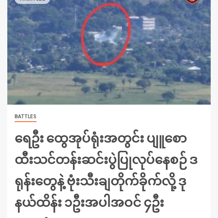
BATTLES
ရေဦး ထွေအုပ်ရုံးအတွင်း ပျူစော
ထီးသင်တန်းဆင်းပွဲပြုလုပ်နေစဉ် ဒ
ရုန်းတွေနဲ့ ဗုံးသီးချတိုက်ခိုက်လို့ ဒု
နယ်ထိန်း ၁ဦးအပါအဝင် ၄ဦး