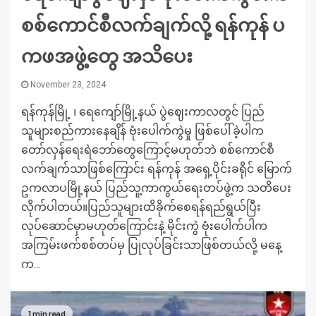
စစ်ကောင်စီလက်ချက်လို့ ရန်ကုန် ပ
ကဖအဖွဲ့တွေ အသိပေး
November 23, 2024
ရန်ကုန်မြို့ ၊ ရေကျော်မြို့နယ် ပွဲဈေးကာလတွင် ပြည်
သူများစည်ကားနေချိန် ဗုံးပေါက်ကွဲမှု ဖြစ်ပေါ်ခဲ့ပါက
တော်လှန်ရေးရဲဘော်တွေကြောင့်မဟုတ်ဘဲ စစ်ကောင်စီ
လက်ချက်သာဖြစ်ကြောင်း ရန်ကုန် အရှေ့ပိုင်းခရိုင် မြောက်
ဥကလာပမြို့နယ် ပြည်သူ့ကာကွယ်ရေးတပ်ဖွဲ့က သတိပေး
လိုက်ပါတယ်။ပြည်သူများထိခိုက်စေရန်ရည်ရွယ်ပြီး
လုပ်ဆောင်မှာမဟုတ်ကြောင်းနဲ့ မိုင်းကွဲ ဗုံးပေါက်ပါက
အကြမ်းဖက်စစ်တပ်မှ ပြုလုပ်ခြင်းသာဖြစ်တယ်လို့ မနေ့
က...
1 min read