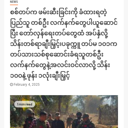
NEWS
စစ်တပ်က ဖမ်းဆီးခြင်းကို ခံထားရတဲ့
ပြည်သူ တစ်ဦး လက်နက်တွေပါယူဆောင်
ပြီး တော်လှန်ရေးတပ်တွေထံ အပ်နှံလို့
သိန်းတစ်ရာချီးမြှင့်၊ပခုက္ကူ တပ်မ ၁၀၁က
တပ်သားသစ်စုဆောင်းခံရသူတစ်ဦး
လက်နက်တွေနဲ့အလင်းဝင်လာလို့ သိန်း
၁၀၀နဲ့ ဖုန်း ၁လုံးချီးမြှင့်
February 4, 2025
1 min read