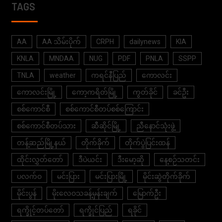
TAGS
AA
AA သိမ်းပိုက်
CRPH
dailynews
KIA
KNLA
MNDAA
NUG
PDF
PNLA
SSPP
TNLA
weather
ကရင်နီပြည်
ကောလင်း
ကောလင်းမြို့
ကော့ကရိတ်မြို့
ကွတ်ခိုင်
ခင်ဦး
စစ်ကောင်စီ
စစ်ကောင်စီတပ်စစ်ကြောင်း
စစ်ကောင်စီတပ်သား
ဆီဆိုင်မြို့
ညီနောင်သုံးဖွဲ့
တန့်ဆည်မြို့နယ်
တိုက်ခိုက်
တိုက်ပွဲပြင်းထန်
ထိုင်းလွှတ်တော်
ဒီပဲယင်း
ဒီးမော့ဆို
နေ့စဉ်သတင်း
ပလက်ဝ
မင်းပြား
မင်းပြားမြို့
မိုင်းဆွဲတိုက်ခိုက်
မိုင်းပွန်
မိုးလေဝသခန့်မှန်းချက်
မြောက်ဦး
ရက္ခိုင့်တပ်တော်
ရက္ခိုင်ပြည်
ရခိုင်