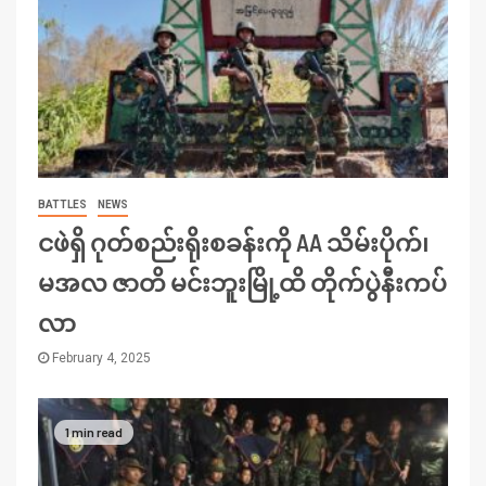
BATTLES
NEWS
ငဖဲရှိ ဂုတ်စည်းရိုးစခန်းကို AA သိမ်းပိုက်၊
မအလ ဇာတိ မင်းဘူးမြို့ထိ တိုက်ပွဲနီးကပ်
လာ
February 4, 2025
1 min read