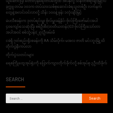
ယူဆောင်ပြီး တော်လှန်ရေးတပ်တွေထံ အပ်နှံလို့ သိန်းတစ်ရာချီးမြှင့်၊ပ
ခုက္ကူ တပ်မ ၁၀၁က တပ်သားသစ်စုဆောင်းခံရသူတစ်ဦး လက်နက်
တွေနဲ့အလင်းဝင်လာလို့ သိန်း ၁၀၀နဲ့ ဖုန်း ၁လုံးချီးမြှင့်
မဲပလီစခန်းက ဒုတပ်ရင်းမှူး ဗိုလ်မှူးခန့်နိုင်၊ ဗိုလ်ကြီးဇော်မင်းအပါ
၄၀ကျော်သေဆုံးပြီး စစ်ဦးစီး(တတိယတန်း)G3 ဗိုလ်ကြီးသော်တာ
အပါအဝင် စစ်သုံ့ပန်း(၂၇)ဦးဖမ်းမိ
ငဖဲရှိ ဂုတ်စည်းရိုးစခန်းကို AA သိမ်းပိုက်၊ မအလ ဇာတိ မင်းဘူးမြို့ထိ
တိုက်ပွဲနီးကပ်လာ
တိုက်ပွဲသတင်းများ
ရေစကြိုထွေအုပ်ရုံးကို ပြောက်ကျားတိုက်ခိုက်လို့ စစ်အုပ်စု ၃ဦးထိခိုက်
SEARCH