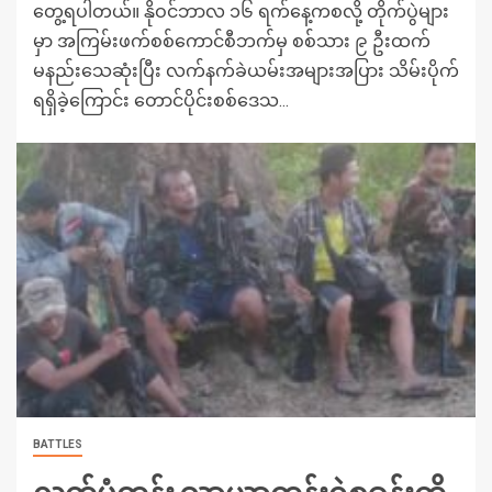
တွေ့ရပါတယ်။ နိုဝင်ဘာလ ၁၆ ရက်နေ့ကစလို့ တိုက်ပွဲများ
မှာ အကြမ်းဖက်စစ်ကောင်စီဘက်မှ စစ်သား ၉ ဦးထက်
မနည်းသေဆုံးပြီး လက်နက်ခဲယမ်းအများအပြား သိမ်းပိုက်
ရရှိခဲ့ကြောင်း တောင်ပိုင်းစစ်ဒေသ...
BATTLES
လက်ပံတန်း သာယာကုန်းရဲစခန်းကို