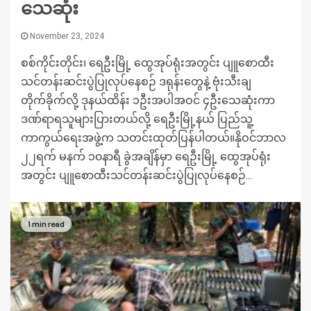
သေဆုံး
November 23, 2024
စစ်ကိုင်းတိုင်း၊ ရေဦးမြို့ ထွေအုပ်ရုံးအတွင်း ပျူစောထီး
သင်တန်းဆင်းပွဲပြုလုပ်နေစဉ် ဒရုန်းတွေနဲ့ ဗုံးသီးချ
တိုက်ခိုက်လို့ ဒုနယ်ထိန်း ၁ဦးအပါအဝင် ၄ဦးသေဆုံးကာ
ဒဏ်ရာရသူများပြားတယ်လို့ ရေဦးမြို့နယ် ပြည်သူ့
ကာကွယ်ရေးအဖွဲ့က သတင်းထုတ်ပြန်ပါတယ်။နိုဝင်ဘာလ
၂၂ရက် မနက် ၁၀နာရီ ခွဲအချိန်မှာ ရေဦးမြို့ ထွေအုပ်ရုံး
အတွင်း ပျူစောထီးသင်တန်းဆင်းပွဲပြုလုပ်နေစဉ်...
1 min read