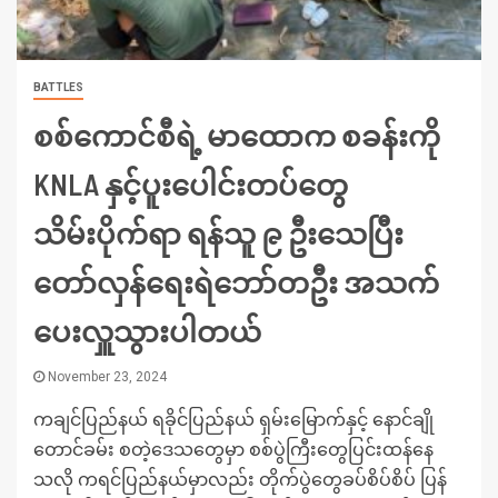
BATTLES
စစ်ကောင်စီရဲ့ မာထောက စခန်းကို
KNLA နှင့်ပူးပေါင်းတပ်တွေ
သိမ်းပိုက်ရာ ရန်သူ ၉ ဦးသေပြီး
တော်လှန်ရေးရဲဘော်တဦး အသက်
ပေးလှူသွားပါတယ်
November 23, 2024
ကချင်ပြည်နယ် ရခိုင်ပြည်နယ် ရှမ်းမြောက်နှင့် နောင်ချို
တောင်ခမ်း စတဲ့ဒေသတွေမှာ စစ်ပွဲကြီးတွေပြင်းထန်နေ
သလို ကရင်ပြည်နယ်မှာလည်း တိုက်ပွဲတွေခပ်စိပ်စိပ် ပြန်