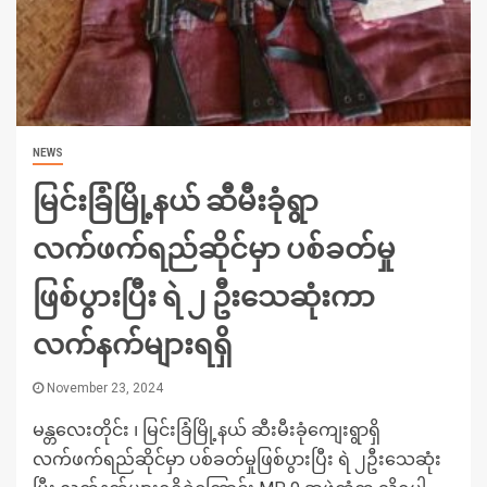
NEWS
မြင်းခြံမြို့နယ် ဆီမီးခုံရွာ
လက်ဖက်ရည်ဆိုင်မှာ ပစ်ခတ်မှု
ဖြစ်ပွားပြီး ရဲ ၂ ဦးသေဆုံးကာ
လက်နက်များရရှိ
November 23, 2024
မန္တလေးတိုင်း ၊ မြင်းခြံမြို့နယ် ဆီးမီးခုံကျေးရွာရှိ
လက်ဖက်ရည်ဆိုင်မှာ ပစ်ခတ်မှုဖြစ်ပွားပြီး ရဲ ၂ဦးသေဆုံး