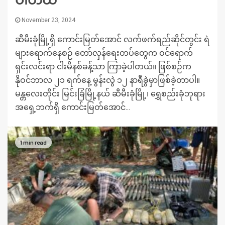
November 23, 2024
ဆီမီးခုံမြို့ရှိ ကောင်းမြတ်အောင် လက်ဖက်ရည်ဆိုင်တွင်း ရဲ
များရောက်နေစဉ် တော်လှန်ရေးတပ်တွေက ဝင်ရောက်
ရှင်းလင်းရာ ငါးမိနစ်ခန့်သာ ကြာခဲ့ပါတယ်။ ဖြစ်စဉ်က
နိုဝင်ဘာလ ၂၁ ရက်နေ့ မွန်းလွဲ ၁၂ နာရီခွဲမှာဖြစ်ခဲ့တာပါ။
မန္တလေးတိုင်း မြင်းခြံမြို့နယ် ဆီမီးခုံမြို့၊ ရွှေစည်းခုံဘုရား
အရှေ့ဘက်ရှိ ကောင်းမြတ်အောင်...
1 min read