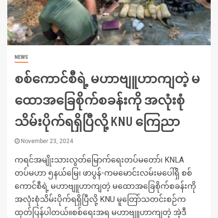
NEWS
စစ်ကောင်စီရဲ့ မဟာဗျူဟာကျတဲ့ မ
ထောအခြေစိုက်စခန်းကို အလုံးစုံ
သိမ်းပိုက်ရရှိပြီလို့ KNU ကြေညာ
November 23, 2024
ကရင်အမျိုးသားလွတ်မြောက်ရေးတပ်မတော်၊ KNLA
တပ်မဟာ ၅နယ်မြေ၊ ဖာပွန်-ကမမောင်းလမ်းမပေါ်ရှိ စစ်
ကောင်စီရဲ့ မဟာဗျူဟာကျတဲ့ မထောအခြေစိုက်စခန်းကို
အလုံးစုံသိမ်းပိုက်ရရှိပြီလို့ KNU မူတြော်သတင်းစဉ်က
ထုတ်ပြန်ပါတယ်။စစ်ရေးအရ မဟာဗျူဟာကျတဲ့ အဲ့ဒီ