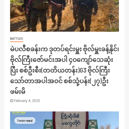
BATTLES
မဲပလီစခန်းက ဒုတပ်ရင်းမှူး ဗိုလ်မှူးခန့်နိုင်၊
ဗိုလ်ကြီးဇော်မင်းအပါ ၄၀ကျော်သေဆုံး
ပြီး စစ်ဦးစီး(တတိယတန်း)G3 ဗိုလ်ကြီး
သော်တာအပါအဝင် စစ်သုံ့ပန်း(၂၇)ဦး
ဖမ်းမိ
February 4, 2025
1 min read