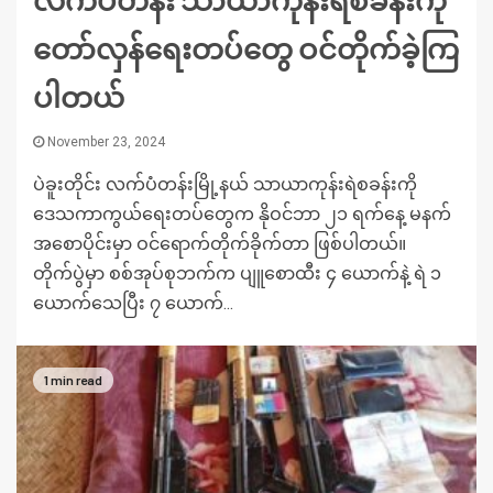
တော်လှန်ရေးတပ်တွေ ဝင်တိုက်ခဲ့ကြ
ပါတယ်
November 23, 2024
ပဲခူးတိုင်း လက်ပံတန်းမြို့နယ် သာယာကုန်းရဲစခန်းကို
ဒေသကာကွယ်ရေးတပ်တွေက နိုဝင်ဘာ ၂၁ ရက်နေ့ မနက်
အစောပိုင်းမှာ ဝင်ရောက်တိုက်ခိုက်တာ ဖြစ်ပါတယ်။
တိုက်ပွဲမှာ စစ်အုပ်စုဘက်က ပျူစောထီး ၄ ယောက်နဲ့ ရဲ ၁
ယောက်သေပြီး ၇ ယောက်...
1 min read