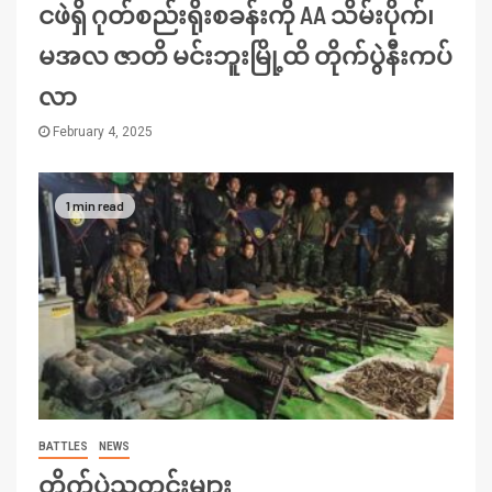
ငဖဲရှိ ဂုတ်စည်းရိုးစခန်းကို AA သိမ်းပိုက်၊
မအလ ဇာတိ မင်းဘူးမြို့ထိ တိုက်ပွဲနီးကပ်
လာ
February 4, 2025
1 min read
BATTLES
NEWS
တိုက်ပွဲသတင်းများ