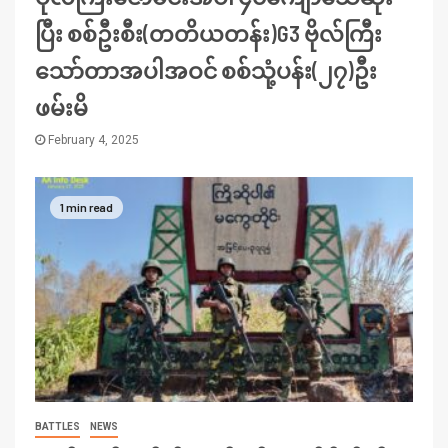
ပြီး စစ်ဦးစီး(တတိယတန်း)G3 ဗိုလ်ကြီး
သော်တာအပါအဝင် စစ်သုံ့ပန်း(၂၇)ဦး
ဖမ်းမိ
February 4, 2025
1 min read
BATTLES
NEWS