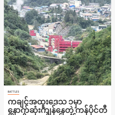
BATTLES
ကချင်အထူးဒေသ ၁မှာ
နောက်ဆုံးကျန်နေတဲ့ ကန်ပိုင်တီ