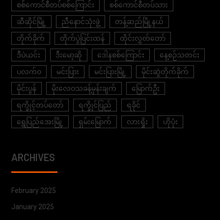
စစ်ကောင်စီတပ်စစ်ကြောင်း
စစ်ကောင်စီတပ်သား
ဆီဆိုင်မြို့
ညီနောင်သုံးဖွဲ့
တန့်ဆည်မြို့နယ်
တိုက်ခိုက်
တိုက်ပွဲပြင်းထန်
ထိုင်းလွှတ်တော်
ဒီပဲယင်း
ဒီးမော့ဆို
ဒေါနစစ်ကြောင်း
နေ့စဉ်သတင်း
ပလက်ဝ
မင်းပြား
မင်းပြားမြို့
မိုင်းဆွဲတိုက်ခိုက်
မိုင်းပွန်
မိုးလေဝသခန့်မှန်းချက်
မြောက်ဦး
ရက္ခိုင့်တပ်တော်
ရက္ခိုင်ပြည်
ရခိုင်
ရွှေပြည်အေးမြို့
ရှမ်းမြောက်
လားရှိုး
ဟိုပုံး
ARCHIVES
February 2025
January 2025