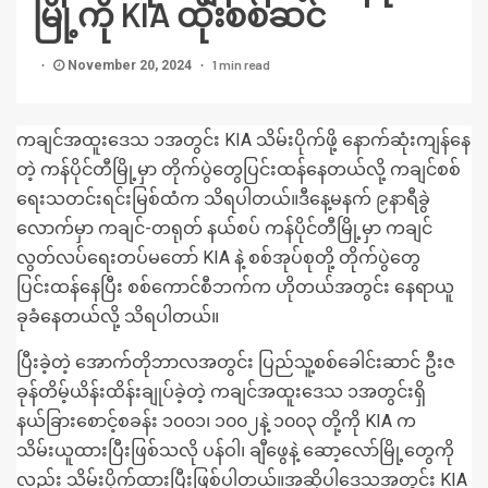
မြို့ကို KIA ထိုးစစ်ဆင်
1 min read
November 20, 2024
ကချင်အထူးဒေသ ၁အတွင်း KIA သိမ်းပိုက်ဖို့ နောက်ဆုံးကျန်နေ
တဲ့ ကန်ပိုင်တီမြို့မှာ တိုက်ပွဲတွေပြင်းထန်နေတယ်လို့ ကချင်စစ်
ရေးသတင်းရင်းမြစ်ထံက သိရပါတယ်။ဒီနေ့မနက် ၉နာရီခွဲ
လောက်မှာ ​ကချင်-တရုတ် နယ်စပ် ကန်ပိုင်တီမြို့မှာ ကချင်
လွတ်လပ်ရေးတပ်မတော် KIA နဲ့ စစ်အုပ်စုတို့ တိုက်ပွဲတွေ
ပြင်းထန်နေပြီး စစ်ကောင်စီဘက်က ဟိုတယ်အတွင်း နေရာယူ
ခုခံနေတယ်လို့ သိရပါတယ်။
ပြီးခဲ့တဲ့ အောက်တိုဘာလအတွင်း ပြည်သူ့စစ်ခေါင်းဆာင် ဦးဇ
ခုန်တိမ့်ယိန်းထိန်းချုပ်ခဲ့တဲ့ ကချင်အထူးဒေသ ၁အတွင်းရှိ
နယ်ခြားစောင့်စခန်း ၁၀၀၁၊ ၁၀၀၂နဲ့ ၁၀၀၃ တို့ကို KIA က
သိမ်းယူထားပြီးဖြစ်သလို ပန်ဝါ၊ ချီဖွေနဲ့ ဆော့လော်မြို့တွေကို
လည်း သိမ်းပိုက်ထားပြီးဖြစ်ပါတယ်။အဆိုပါဒေသအတွင်း KIA