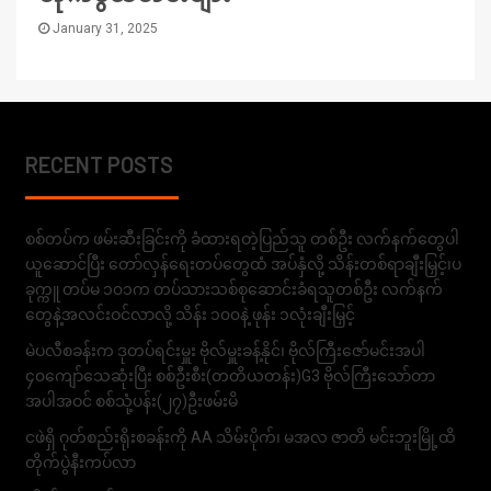
January 31, 2025
RECENT POSTS
စစ်တပ်က ဖမ်းဆီးခြင်းကို ခံထားရတဲ့ပြည်သူ တစ်ဦး လက်နက်တွေပါ
ယူဆောင်ပြီး တော်လှန်ရေးတပ်တွေထံ အပ်နှံလို့ သိန်းတစ်ရာချီးမြှင့်၊ပ
ခုက္ကူ တပ်မ ၁၀၁က တပ်သားသစ်စုဆောင်းခံရသူတစ်ဦး လက်နက်
တွေနဲ့အလင်းဝင်လာလို့ သိန်း ၁၀၀နဲ့ ဖုန်း ၁လုံးချီးမြှင့်
မဲပလီစခန်းက ဒုတပ်ရင်းမှူး ဗိုလ်မှူးခန့်နိုင်၊ ဗိုလ်ကြီးဇော်မင်းအပါ
၄၀ကျော်သေဆုံးပြီး စစ်ဦးစီး(တတိယတန်း)G3 ဗိုလ်ကြီးသော်တာ
အပါအဝင် စစ်သုံ့ပန်း(၂၇)ဦးဖမ်းမိ
ငဖဲရှိ ဂုတ်စည်းရိုးစခန်းကို AA သိမ်းပိုက်၊ မအလ ဇာတိ မင်းဘူးမြို့ထိ
တိုက်ပွဲနီးကပ်လာ