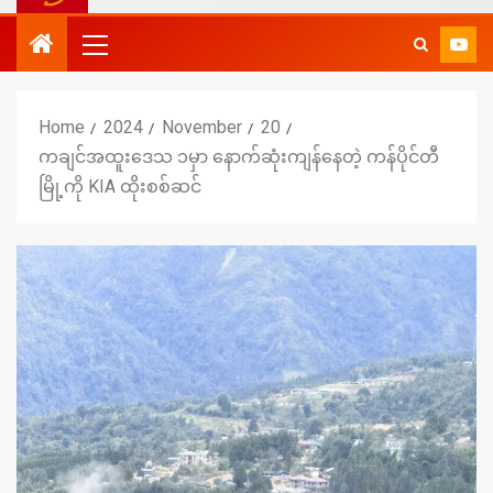
Home
2024
November
20
ကချင်အထူးဒေသ ၁မှာ နောက်ဆုံးကျန်နေတဲ့ ကန်ပိုင်တီ
မြို့ကို KIA ထိုးစစ်ဆင်