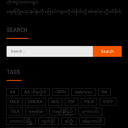
တိုက်ပွဲသတင်းများ
ရေစကြိုထွေအုပ်ရုံးကို ပြောက်ကျားတိုက်ခိုက်လို့ စစ်အုပ်စု ၃ဦးထိခိုက်
SEARCH
TAGS
AA
AA သိမ်းပိုက်
CRPH
dailynews
KIA
KNLA
MNDAA
NUG
PDF
PNLA
SSPP
TNLA
weather
ကရင်နီပြည်
ကောလင်း
ကောလင်းမြို့
ကွတ်ခိုင်
ခင်ဦး
စစ်ကောင်စီ