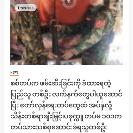
1 min read
NEWS
စစ်တပ်က ဖမ်းဆီးခြင်းကို ခံထားရတဲ့
ပြည်သူ တစ်ဦး လက်နက်တွေပါယူဆောင်
ပြီး တော်လှန်ရေးတပ်တွေထံ အပ်နှံလို့
သိန်းတစ်ရာချီးမြှင့်၊ပခုက္ကူ တပ်မ ၁၀၁က
တပ်သားသစ်စုဆောင်းခံရသူတစ်ဦး