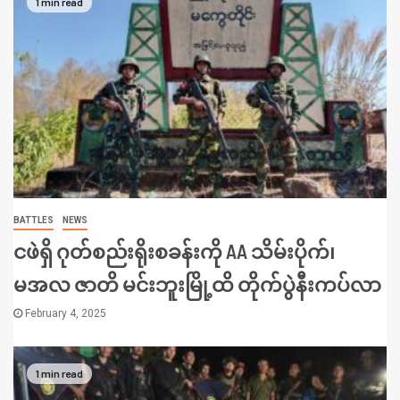
1 min read
BATTLES
NEWS
ငဖဲရှိ ဂုတ်စည်းရိုးစခန်းကို AA သိမ်းပိုက်၊
မအလ ဇာတိ မင်းဘူးမြို့ထိ တိုက်ပွဲနီးကပ်လာ
February 4, 2025
1 min read