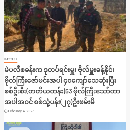
BATTLES
မဲပလီစခန်းက ဒုတပ်ရင်းမှူး ဗိုလ်မှူးခန့်နိုင်၊
ဗိုလ်ကြီးဇော်မင်းအပါ ၄၀ကျော်သေဆုံးပြီး
စစ်ဦးစီး(တတိယတန်း)G3 ဗိုလ်ကြီးသော်တာ
အပါအဝင် စစ်သုံ့ပန်း(၂၇)ဦးဖမ်းမိ
February 4, 2025