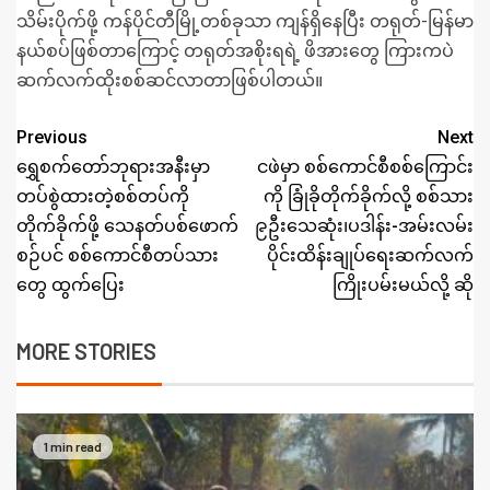
သိမ်းပိုက်ဖို့ ကန်ပိုင်တီမြို့တစ်ခုသာ ကျန်ရှိနေပြီး တရုတ်-မြန်မာ
နယ်စပ်ဖြစ်တာကြောင့် တရုတ်အစိုးရရဲ့ ဖိအားတွေ ကြားကပဲ
ဆက်လက်ထိုးစစ်ဆင်လာတာဖြစ်ပါတယ်။
Previous
Next
ရွှေစက်တော်ဘုရားအနီးမှာ
ငဖဲမှာ စစ်ကောင်စီစစ်ကြောင်း
တပ်စွဲထားတဲ့စစ်တပ်ကို
ကို ခြုံခိုတိုက်ခိုက်လို့ စစ်သား
တိုက်ခိုက်ဖို့ သေနတ်ပစ်ဖောက်
၉ဦးသေဆုံး၊ပဒါန်း-အမ်းလမ်း
စဉ်ပင် စစ်ကောင်စီတပ်သား
ပိုင်းထိန်းချုပ်ရေးဆက်လက်
တွေ ထွက်ပြေး
ကြိုးပမ်းမယ်လို့ ဆို
MORE STORIES
1 min read