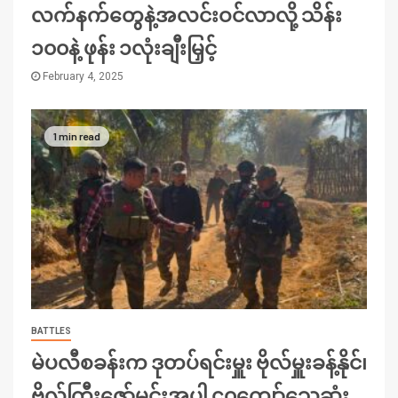
လက်နက်တွေနဲ့အလင်းဝင်လာလို့ သိန်း
၁၀၀နဲ့ ဖုန်း ၁လုံးချီးမြှင့်
February 4, 2025
1 min read
BATTLES
မဲပလီစခန်းက ဒုတပ်ရင်းမှူး ဗိုလ်မှူးခန့်နိုင်၊
ဗိုလ်ကြီးဇော်မင်းအပါ ၄၀ကျော်သေဆုံး