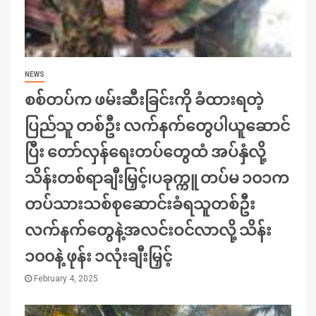
NEWS
စစ်တပ်က ဖမ်းဆီးခြင်းကို ခံထားရတဲ့
ပြည်သူ တစ်ဦး လက်နက်တွေပါယူဆောင်
ပြီး တော်လှန်ရေးတပ်တွေထံ အပ်နှံလို့
သိန်းတစ်ရာချီးမြှင့်၊ပခုက္ကူ တပ်မ ၁၀၁က
တပ်သားသစ်စုဆောင်းခံရသူတစ်ဦး
လက်နက်တွေနဲ့အလင်းဝင်လာလို့ သိန်း
၁၀၀နဲ့ ဖုန်း ၁လုံးချီးမြှင့်
February 4, 2025