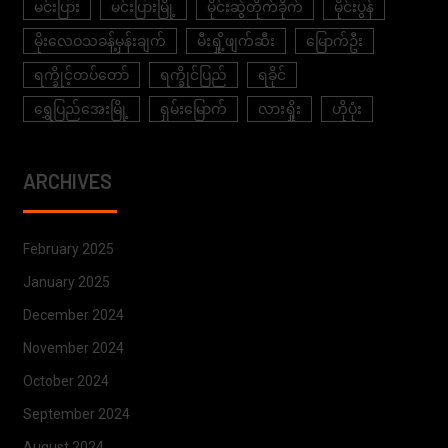
မင်းပြား
မင်းပြားမြို့
မိုင်းဆွဲတိုက်ခိုက်
မိုင်းပွန်
မိုးလေဝသခန့်မှန်းချက်
မီးရှို့ဖျက်ဆီး
မြောက်ဦး
ရက္ခိုင့်တပ်တော်
ရက္ခိုင်ပြည်
ရခိုင်
ရွှေပြည်အေးမြို့
ရှမ်းမြောက်
လားရှိုး
ဟိုပုံး
ARCHIVES
February 2025
January 2025
December 2024
November 2024
October 2024
September 2024
August 2024