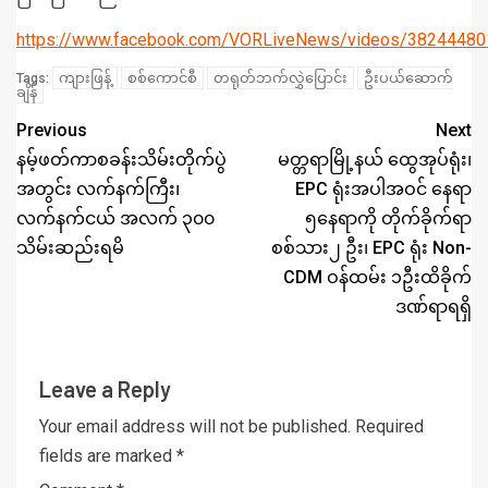
https://www.facebook.com/VORLiveNews/videos/3824448
ကျားဖြန့်
စစ်ကောင်စီ
တရုတ်ဘက်လွှဲပြောင်း
ဦးပယ်ဆောက်
Tags:
ချိန်
Previous
Next
နမ့်ဖတ်ကာစခန်းသိမ်းတိုက်ပွဲ
မတ္တရာမြို့နယ် ထွေအုပ်ရုံး၊
အတွင်း လက်နက်ကြီး၊
EPC ရုံးအပါအဝင် နေရာ
လက်နက်ငယ် အလက် ၃၀၀
၅နေရာကို တိုက်ခိုက်ရာ
သိမ်းဆည်းရမိ
စစ်သား၂ ဦး၊ EPC ရုံး Non-
CDM ဝန်ထမ်း ၁ဦးထိခိုက်
ဒဏ်ရာရရှိ
Leave a Reply
Your email address will not be published.
Required
fields are marked
*