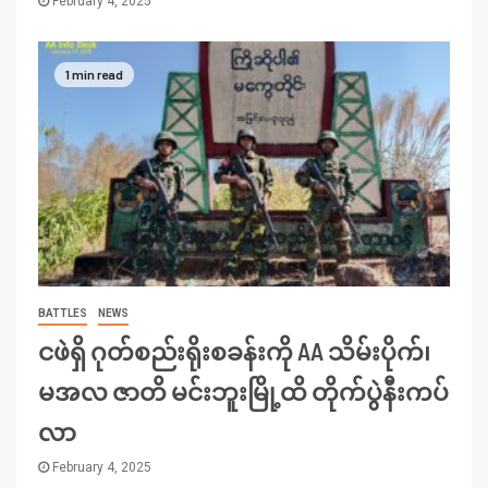
February 4, 2025
1 min read
BATTLES
NEWS
ငဖဲရှိ ဂုတ်စည်းရိုးစခန်းကို AA သိမ်းပိုက်၊
မအလ ဇာတိ မင်းဘူးမြို့ထိ တိုက်ပွဲနီးကပ်
လာ
February 4, 2025