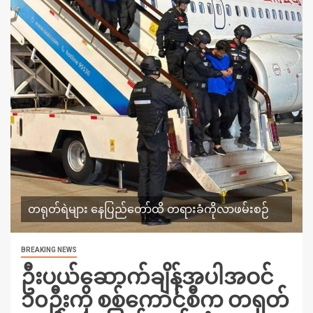
တရုတ်ရဲများ နေပြည်‌တော်ထိ တရားခံကိုလာဖမ်းစဉ်
BREAKING NEWS
ဦးပယ်ဆောက်ချိန်အပါအဝင်
၁၀ဦးကို စစ်ကောင်စီက တရုတ်