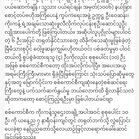
ပယ်ဆောက်ချိန် ၊ သူ့သား ပယ်ရင်ချန်၊ အမှတ်(၁၀၀၆) နယ်ခြား
စောင့်တပ်ဗဟိုအကြံပေးနဲ့ ကွပ်ကဲရေးအဖွဲ့ ဥက္ကဋ္ဌ ဦးဝေဆန်း၊
ကိုးကန့် ရဲ့အချမ်းသာဆုံးဖူလီလိုက်လုပ်ငန်းစုဦးဆောင်သူဦး
လျိုအားပေါက်တို့ ဖြစ်ကြပါတယ်။ အဆိုပါလူပုဂ္ဂိုလ်များပါဝင်
တဲ့ ၆ ဉီးအပြင် တရုတ်နိုင်ငံသားတွေ ထိခိုက်သေဆုံးမှုဖြစ်ခဲ့တဲ့
မြီမိသားစုပိုင် ဝေါ့ဖူဆန်းကျွမ်းဟိုတယ်ဝင်း ပစ်ခတ်မှုမှာ ပါဝင်
တယ်လို့ စွပ်စွဲခံထားရသူ (၄) ဉီးကိုလည်း စုစုပေါင်း (၁၀) ဉီး
အဖြစ် စစ်ကောင်စီကတော့ ထိုးအပ်လိုက်ပါပြီ။ အပေးအယူ
အရမ်းကြီးကြီးမားမား ရှိခဲ့ပြီဖြစ်ကြောင်း သုံးသပ်ပြောဆိုမှုတွေ
နှင့်အတူ မြောက်ပိုင်းက စစ်ကောင်စီကျဆုံးနေတဲ့စစ်ဆင်ရေး
ကြီးတွေနဲ့ ပက်သက်ဆက်နွှယ်မှု ဘယ်လောက်ထိ ရှိလာနိုင်သလဲ
ဆိုတာကတော့ စောင့်ကြည့်ရဉီးမှာ ဖြစ်ပါတယ်ခင်ဗျာ
စစ်ကောင်စီက ကိုးကန့်သူဌေးတချို့အပါအဝင် စုစုပေါင်း ၁၀
ဦး ကို ယနေ့ည ၇ နာရီဝန်းကျင်တွင် တရုတ်ဘက်သို့ လွှဲပြောင်း
ပေးခဲ့ရာ နေပြည်တော်သို့လေယာဉ်ဖြင့်လာရောက်ခေါ်ဆောင်
ခြင်းဖြစ်သည်။