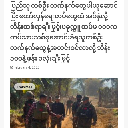
ပြည်သူ တစ်ဦး လက်နက်တွေပါယူဆောင်
ပြီး တော်လှန်ရေးတပ်တွေထံ အပ်နှံလို့
သိန်းတစ်ရာချီးမြှင့်၊ပခုက္ကူ တပ်မ ၁၀၁က
တပ်သားသစ်စုဆောင်းခံရသူတစ်ဦး
လက်နက်တွေနဲ့အလင်းဝင်လာလို့ သိန်း
၁၀၀နဲ့ ဖုန်း ၁လုံးချီးမြှင့်
February 4, 2025
1 min read