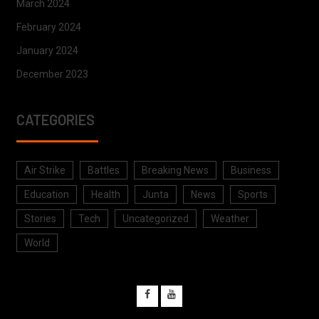
March 2024
February 2024
January 2024
December 2023
CATEGORIES
Air Strike
Battles
Breaking News
Business
Education
Health
Junta
News
Sports
Stories
Tech
Uncategorized
Weather
World