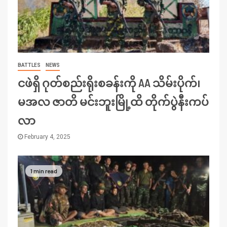
BATTLES
NEWS
ငဖဲရှိ ဂုတ်စည်းရိုးစခန်းကို AA သိမ်းပိုက်၊
မအလ ဇာတိ မင်းဘူးမြို့ထိ တိုက်ပွဲနီးကပ်
လာ
February 4, 2025
1 min read