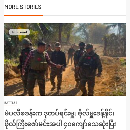
MORE STORIES
1 min read
BATTLES
မဲပလီစခန်းက ဒုတပ်ရင်းမှူး ဗိုလ်မှူးခန့်နိုင်၊
ဗိုလ်ကြီးဇော်မင်းအပါ ၄၀ကျော်သေဆုံးပြီး