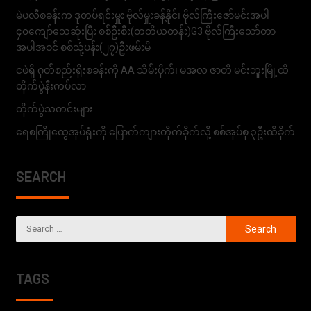
မဲပလီစခန်းက ဒုတပ်ရင်းမှူး ဗိုလ်မှူးခန့်နိုင်၊ ဗိုလ်ကြီးဇော်မင်းအပါ
၄၀ကျော်သေဆုံးပြီး စစ်ဦးစီး(တတိယတန်း)G3 ဗိုလ်ကြီးသော်တာ
အပါအဝင် စစ်သုံ့ပန်း(၂၇)ဦးဖမ်းမိ
ငဖဲရှိ ဂုတ်စည်းရိုးစခန်းကို AA သိမ်းပိုက်၊ မအလ ဇာတိ မင်းဘူးမြို့ထိ
တိုက်ပွဲနီးကပ်လာ
တိုက်ပွဲသတင်းများ
ရေစကြိုထွေအုပ်ရုံးကို ပြောက်ကျားတိုက်ခိုက်လို့ စစ်အုပ်စု ၃ဦးထိခိုက်
SEARCH
TAGS