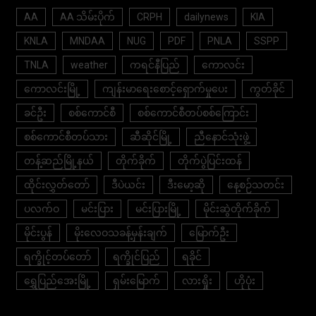
AA
AA သိမ်းပိုက်
CRPH
dailynews
KIA
KNLA
MNDAA
NUG
PDF
PNLA
SSPP
TNLA
weather
ကရင်နီပြည်
ကောလင်း
ကောလင်းမြို့
ကျန်းမာရေးစောင့်ရှောက်မှုပေး
ကွတ်ခိုင်
ခင်ဦး
စစ်ကောင်စီ
စစ်ကောင်စီတပ်စစ်ကြောင်း
စစ်ကောင်စီတပ်သား
ဆီဆိုင်မြို့
ညီနောင်သုံးဖွဲ့
တန့်ဆည်မြို့နယ်
တိုက်ခိုက်
တိုက်ပွဲပြင်းထန်
ထိုင်းလွှတ်တော်
ဒီပဲယင်း
ဒီးမော့ဆို
နေ့စဉ်သတင်း
ပလက်ဝ
မင်းပြား
မင်းပြားမြို့
မိုင်းဆွဲတိုက်ခိုက်
မိုင်းပွန်
မိုးလေဝသခန့်မှန်းချက်
မြောက်ဦး
ရက္ခိုင့်တပ်တော်
ရက္ခိုင်ပြည်
ရခိုင်
ရွှေပြည်အေးမြို့
ရှမ်းမြောက်
လားရှိုး
ဟိုပုံး