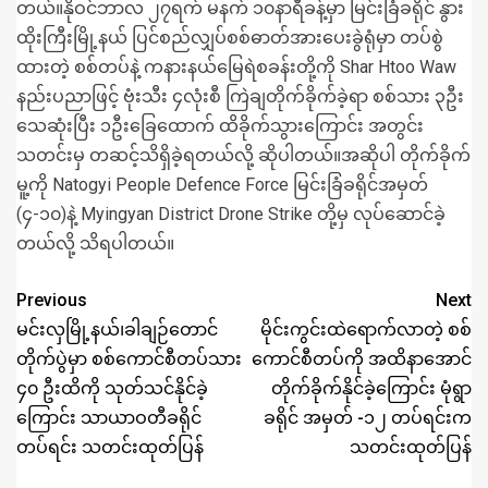
တယ်။နိုဝင်ဘာလ ၂၇ရက် မနက် ၁၀နာရီခန့်မှာ မြင်းခြံခရိုင် နွား
ထိုးကြီးမြို့နယ် ပြင်စည်လျှပ်စစ်ဓာတ်အားပေးခွဲရုံမှာ တပ်စွဲ
ထား‌တဲ့ စစ်တပ်နဲ့ ကနားနယ်မြေရဲစခန်းတို့ကို Shar Htoo Waw
နည်းပညာဖြင့် ဗုံးသီး ၄လုံးစီ ကြဲချတိုက်ခိုက်ခဲ့ရာ စစ်သား ၃ဦး
သေဆုံးပြီး ၁ဦးခြေထောက် ထိခိုက်သွားကြောင်း အတွင်း
သတင်းမှ တဆင့်သိရှိခဲ့ရတယ်လို့ ဆိုပါတယ်။အဆိုပါ တိုက်ခိုက်
မူ့ကို Natogyi People Defence Force မြင်းခြံခရိုင်အမှတ်
(၄-၁၀)နဲ့ Myingyan District Drone Strike တို့မှ လုပ်ဆောင်ခဲ့
တယ်လို့ သိရပါတယ်။
Previous
Next
မင်းလှမြို့နယ်၊ခါချဉ်တောင်
မိုင်းကွင်းထဲရောက်လာတဲ့ စစ်
တိုက်ပွဲမှာ စစ်ကောင်စီတပ်သား
ကောင်စီတပ်ကို အထိနာအောင်
၄၀ ဦးထိကို သုတ်သင်နိုင်ခဲ့
တိုက်ခိုက်နိုင်ခဲ့ကြောင်း မုံရွာ
ကြောင်း သာယာဝတီခရိုင်
ခရိုင် အမှတ် -၁၂ တပ်ရင်းက
တပ်ရင်း သတင်းထုတ်ပြန်
သတင်းထုတ်ပြန်