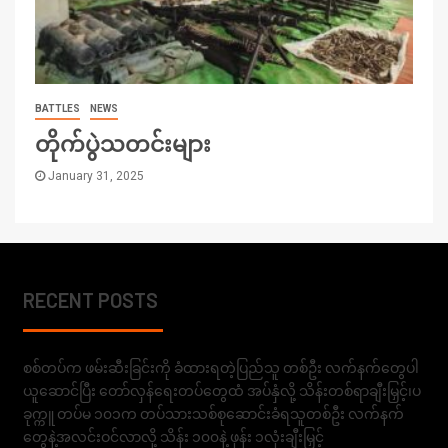
BATTLES
NEWS
တိုက်ပွဲသတင်းများ
January 31, 2025
RECENT POSTS
စစ်တပ်က ဖမ်းဆီးခြင်းကို ခံထားရတဲ့ပြည်သူ တစ်ဦး လက်နက်တွေပါ
ယူဆောင်ပြီး တော်လှန်ရေးတပ်တွေထံ အပ်နှံလို့ သိန်းတစ်ရာချီးမြှင့်၊ပ
ခုက္ကူ တပ်မ ၁၀၁က တပ်သားသစ်စုဆောင်းခံရသူတစ်ဦး လက်နက်
တွေနဲ့အလင်းဝင်လာလို့ သိန်း ၁၀၀နဲ့ ဖုန်း ၁လုံးချီးမြှင့်