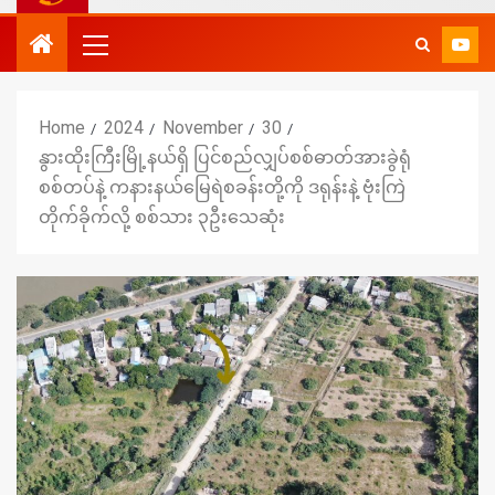
Home
2024
November
30
နွားထိုးကြီးမြို့နယ်ရှိ ပြင်စည်လျှပ်စစ်ဓာတ်အားခွဲရုံ
စစ်တပ်နဲ့ ကနားနယ်မြေရဲစခန်းတို့ကို ဒရုန်းနဲ့ ဗုံးကြဲ
တိုက်ခိုက်လို့ စစ်သား ၃ဦးသေဆုံး