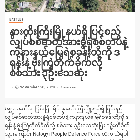
BATTLES
နွားထိုးကြီးမြို့နယ်ရှိ ပြင်စည်
လျှပ်စစ်ဓာတ်အားခွဲရုံစစ်တပ်နဲ့
ကနားနယ်မြေရဲစခန်းတို့ကို ဒ
ရုန်းနဲ့ ဗုံးကြဲတိုက်ခိုက်လို့
စစ်သား ၃ဦးသေဆုံး
1 min read
November 30, 2024
မန္တလေးတိုင်း၊ မြင်းခြံခရိုင်၊ နွားထိုးကြီးမြို့နယ်ရှိ ပြင်စည်
လျှပ်စစ်ဓာတ်အားခွဲရုံစစ်တပ်နဲ့ ကနားနယ်မြေရဲစခန်းတို့ကို ဒ
ရုန်းနဲ့ ဗုံးကြဲတိုက်ခိုက်လို့ စစ်သား ၃ဦးသေဆုံးပြီး ၁ဦးထိခိုက်
သွားကြောင်း Natogyi People Defence Force ထံက သိရပါ