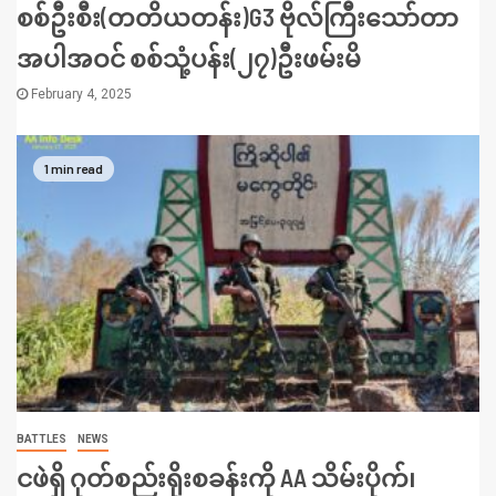
စစ်ဦးစီး(တတိယတန်း)G3 ဗိုလ်ကြီးသော်တာ
အပါအဝင် စစ်သုံ့ပန်း(၂၇)ဦးဖမ်းမိ
February 4, 2025
1 min read
BATTLES
NEWS
ငဖဲရှိ ဂုတ်စည်းရိုးစခန်းကို AA သိမ်းပိုက်၊