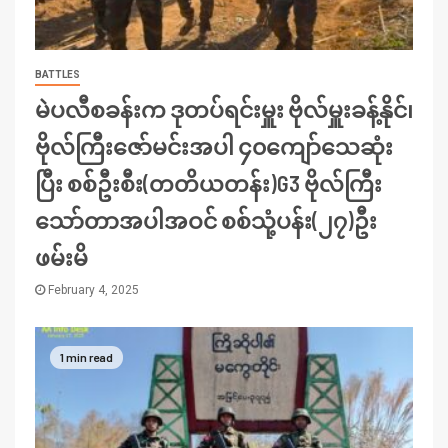
BATTLES
မဲပလီစခန်းက ဒုတပ်ရင်းမှူး ဗိုလ်မှူးခန့်နိုင်၊
ဗိုလ်ကြီးဇော်မင်းအပါ ၄၀ကျော်သေဆုံး
ပြီး စစ်ဦးစီး(တတိယတန်း)G3 ဗိုလ်ကြီး
သော်တာအပါအဝင် စစ်သုံ့ပန်း(၂၇)ဦး
ဖမ်းမိ
February 4, 2025
1 min read