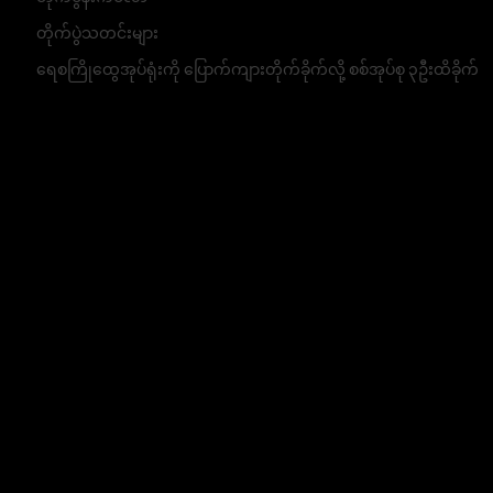
တိုက်ပွဲသတင်းများ
ရေစကြိုထွေအုပ်ရုံးကို ပြောက်ကျားတိုက်ခိုက်လို့ စစ်အုပ်စု ၃ဦးထိခိုက်