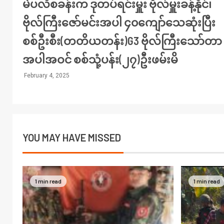
မဲပလီစခန်းက ဒုတပ်ရင်းမှူး ဗိုလ်မှူးခန့်နိုင်၊
ဗိုလ်ကြီးဇော်မင်းအပါ ၄၀ကျော်သေဆုံးပြီး
စစ်ဦးစီး(တတိယတန်း)G3 ဗိုလ်ကြီးသော်တာ
အပါအဝင် စစ်သုံ့ပန်း(၂၇)ဦးဖမ်းမိ
February 4, 2025
YOU MAY HAVE MISSED
1 min read
1 min read