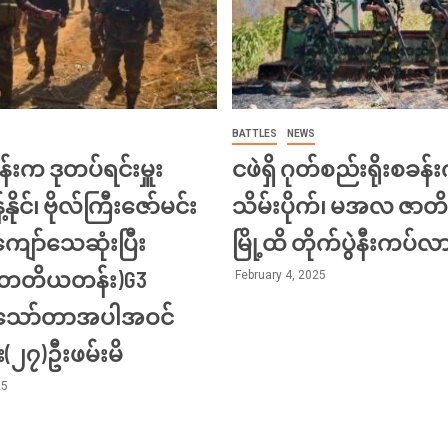
BATTLES
NEWS
်းက ဒုတပ်ရင်းမှူး
ငဖဲရှိ ဂုတ်စည်းရိုးစခန်း
့်နိုင်၊ ဗိုလ်ကြီးဇော်မင်း
သိမ်းပိုက်၊ မအလ ဇာတိ
ျော်သေဆုံးပြီး
မြို့ထိ တိုက်ပွဲနီးကပ်လ
း(တတိယတန်း)G3
February 4, 2025
ီးသော်တာအပါအဝင်
်း(၂၇)ဦးဖမ်းမိ
25