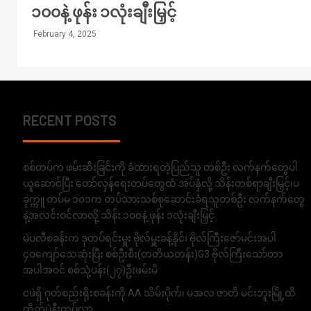
၁၀၀နဲ့ ဖုန်း ၁လုံးချီးမြှင့်
February 4, 2025
RECENT POSTS
စစ်တပ်က ဖမ်းဆီးခြင်းကို ခံထားရတဲ့ပြည်သူ တစ်ဦး လက်နက်တွေပါ
ယူဆောင်ပြီး တော်လှန်ရေးတပ်တွေထံ အပ်နှံလို့ သိန်းတစ်ရာချီးမြှင့်၊ပ
ခုက္ကူ တပ်မ ၁၀၁က တပ်သားသစ်စုဆောင်းခံရသူတစ်ဦး လက်နက်တွေ
နဲ့အလင်းဝင်လာလို့ သိန်း ၁၀၀နဲ့ ဖုန်း ၁လုံးချီးမြှင့်
မဲပလီစခန်းက ဒုတပ်ရင်းမှူး ဗိုလ်မှူးခန့်နိုင်၊ ဗိုလ်ကြီးဇော်မင်းအပါ
၄၀ကျော်သေဆုံးပြီး စစ်ဦးစီး(တတိယတန်း)G3 ဗိုလ်ကြီးသော်တာ
အပါအဝင် စစ်သုံ့ပန်း(၂၇)ဦးဖမ်းမိ
ငဖဲရှိ ဂုတ်စည်းရိုးစခန်းကို AA သိမ်းပိုက်၊ မအလ ဇာတိ မင်းဘူးမြို့ထိ
တိုက်ပွဲနီးကပ်လာ