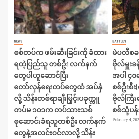
NEWS
BATTLES
စစ်တပ်က ဖမ်းဆီးခြင်းကို ခံထား
မဲပလီစခန
ရတဲ့ပြည်သူ တစ်ဦး လက်နက်
ဗိုလ်မှူးခန
တွေပါယူဆောင်ပြီး
အပါ ၄၀က
တော်လှန်ရေးတပ်တွေထံ အပ်နှံ
စစ်ဦးစီ
လို့ သိန်းတစ်ရာချီးမြှင့်၊ပခုက္ကူ
ဗိုလ်ကြ
တပ်မ ၁၀၁က တပ်သားသစ်
စစ်သုံ့ပန
စုဆောင်းခံရသူတစ်ဦး လက်နက်
February 4, 20
တွေနဲ့အလင်းဝင်လာလို့ သိန်း