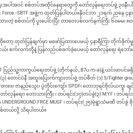
ုပ်ရုံးအပါအဝင် စစ်တပ်အထိုင်နေရာတွေကို တော်လှန်ရေးတပ်ဖွဲ့ ၃၀နီးပါ
Force -SBTF အဖွဲ့က ထုတ်ပြန်ပါတယ်။နိုဝင်ဘာ ၂၁ရက် ညနေ ၄နာရီအချိ
်စွဲထားတဲ့ စစ်တပ်ကို ပူးပေါင်းပြီး တာဝေးပစ်လက်နက်ကြီး ၆၀မမ၊ ၈၀မ
ုတ်ပြန်ချက်မှာ မဖော်ပြထားပေမယ့် ၄နာရီကြာ တိုက်ခိုက်မှုအတွင
်လက်တို့နဲ့ ပြန်လည်ပစ်ခက်ခဲ့ပေမယ့် တော်လှန်ရေး ရဲဘော်များ 
BTF ပြည်သူ့ကာကွယ်ရေးတပ်ဖွဲ့ (တိုက်နယ်_B7ပ.က.ဖ)နဲ့ ယင်းမာပင်ခရို
ဲ (၃) တောင်ပံနီ အထူးပြောက်ကျားတပ်ဖွဲ့ တပ်စိတ် (၁) 5/Fighter gr
er Forces၊ ဇာနည်သွေး၊ ပွဲတိုင်းကျော်၊ SPDF၊ တောဘုရင်ဗိုလ်ယက္ခ၊ 
်တော်လှန်ရေး၊ တောသားကြီး ၊ တပ်ရင်း(၁၇)တပ်ခွဲ(၃) M.Y.F ၊ တပ်ရင်း (
DERGROUND FRCE MUGF ၊ တပ်ရင်း(၂၅)မုံရွာသံမဏိ တပ်ခွဲ ဗိုက
တာဖြစ်တယ်လို့ သိရပါတယ်။