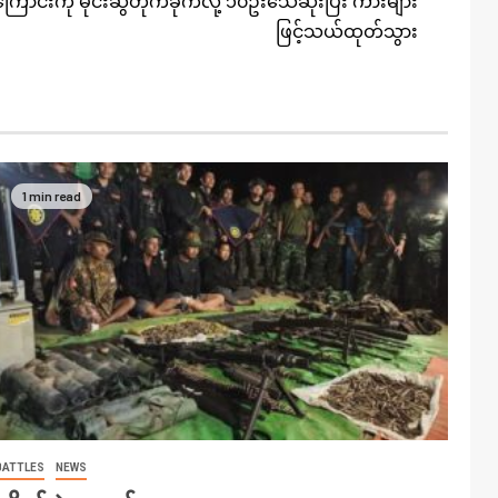
ောင်းကို မိုင်းဆွဲတိုက်ခိုက်လို့ ၁၀ဦးသေဆုံးပြီး ကားများ
ဖြင့်သယ်ထုတ်သွား
1 min read
BATTLES
NEWS