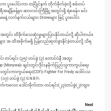
းက ပူးပေါင်းကာ တပြိုင်နက် တိုက်ခိုက်ခဲ့လို့ စစ်တပ်
န်ခန့်မှာ ဆားလင်းကြီမြို့အတွင်းရှိ ရဲစခန်း၊ မင်း
မနဲ့ လက်နက်ငယ်များ၊ Droneများ ဖြင့် ပူးပေါင်း
်း ထိခိုက်သေဆုံးမှုများပြားနိုင်တယ်လို့ ဆိုပါတယ်။
အ ထိအခိုက်မရှိ ပြန်လည်ဆုတ်ခွာနိုင်ခဲ့တယ်လို့ သိရ
င်၊ တပ်ရင်း (၃၅) တပ်ခွဲ (၃) တောင်ပံနီ အထူး
oup (Monywa)၊ ချင်းတွင်းဒိုင်းနမိုက်ပြည်သူကာကွယ်ရေး
ချင်းတွင်းကာကွယ်ရေး(CDF)၊ Fighter For Fredy ၊ဒေါင်းသ
၁၇) တပ်ခွဲ (၄) G.N.B.F၊
်ကလေး၊ ဒေါင်းဖိုက်တာ၊ တပ်ရင်း(၂၃)တပ်ခွဲ(၂)ကျား
Next