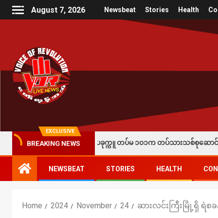
August 7, 2026
Newsbeat
Stories
Health
Co
EXCLUSIVE
းတစ်ရာချီးမြှင့်၊ပခုက္ကူ တပ်မ ၁၀၁က တပ်သားသစ်စုဆောင်းခံရသူတစ်ဦး လက်နက်
BREAKING NEWS
NEWSBEAT
STORIES
HEALTH
CON
Home
2024
November
24
ဆားလင်းကြီးမြို့ရှိ ရဲစ