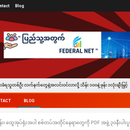
ntact
Blog
တွေနဲ့အလင်းဝင်လာလို့ သိန်း ၁၀၀နဲ့ ဖုန်း ၁လုံးချီးမြှင့်
မ
TACT
BLOG
ခန်း၊ ထွေအုပ်ရုံးအပါ စစ်တပ်အထိုင်နေရာတွေကို PDF အဖွဲ့ ၃၀နီးပါးပ