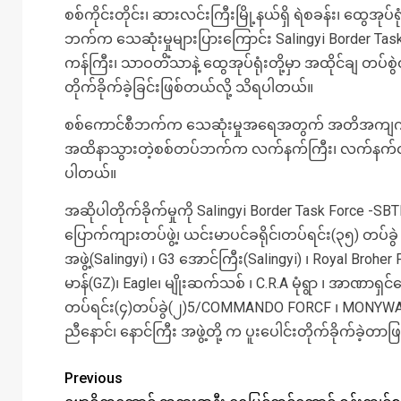
စစ်ကိုင်းတိုင်း၊ ဆားလင်းကြီးမြို့နယ်ရှိ ရဲစခန်း၊ ထွေအ
ဘက်က သေဆုံးမှုများပြားကြောင်း Salingyi Border Task 
ကန်ကြီး၊ သာဝတိံသာနဲ့‌ ထွေအုပ်ရုံးတို့မှာ အထိုင်ချ တပ
တိုက်ခိုက်ခဲ့ခြင်းဖြစ်တယ်လို့ သိရပါတယ်။
စစ်ကောင်စီဘက်က သေဆုံးမှုအရေအတွက် အတိအကျကိုတော့ ထ
အထိနာသွားတဲ့စစ်တပ်ဘက်က လက်နက်ကြီး၊ လက်နက်ငယ်၊ စက
ပါတယ်။
အဆိုပါတိုက်ခိုက်မှုကို Salingyi Border Task Force -S
ပြောက်ကျားတပ်ဖွဲ့၊ ယင်းမာပင်ခရိုင်၊တပ်ရင်း(၃၅) တပ်ခွ
အဖွဲ့(Salingyi) ၊ G3 အောင်ကြီး(Salingyi) ၊ Royal Broh
မာန်(GZ)၊ Eagle၊ မျိုးဆက်သစ် ၊ C.R.A မုံရွာ ၊ အာဏာရှင
တပ်ရင်း(၄)တပ်ခွဲ(၂)5/COMMANDO FORCF ၊ MONYWA UN
ညီနောင်၊ နောင်ကြီး အဖွဲ့တို့ က ပူးပေါင်းတိုက်ခိုက်ခဲ့
Previous