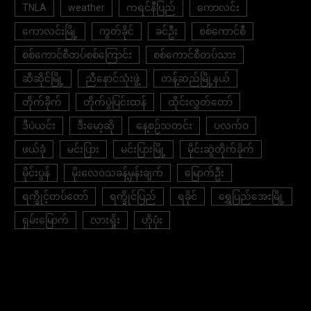
TNLA
weather
ကရင်နီပြည်
ကောလင်း
ကောလင်းမြို့
ကွတ်ခိုင်
ခင်ဦး
စစ်ကောင်စီ
စစ်ကောင်စီတပ်စစ်ကြောင်း
စစ်ကောင်စီတပ်သား
ဆီဆိုင်မြို့
ညီနောင်သုံးဖွဲ့
တန့်ဆည်မြို့နယ်
တိုက်ခိုက်
တိုက်ပွဲပြင်းထန်
ထိုင်းလွှတ်တော်
ဒီပဲယင်း
ဒီးမော့ဆို
နေ့စဉ်သတင်း
ပလက်ဝ
ဖယ်ခုံ
မင်းပြား
မင်းပြားမြို့
မိုင်းဆွဲတိုက်ခိုက်
မိုင်းပွန်
မိုးလေဝသခန့်မှန်းချက်
မြောက်ဦး
ရက္ခိုင့်တပ်တော်
ရက္ခိုင်ပြည်
ရခိုင်
ရွှေပြည်အေးမြို့
ရှမ်းမြောက်
လားရှိုး
ဟိုပုံး