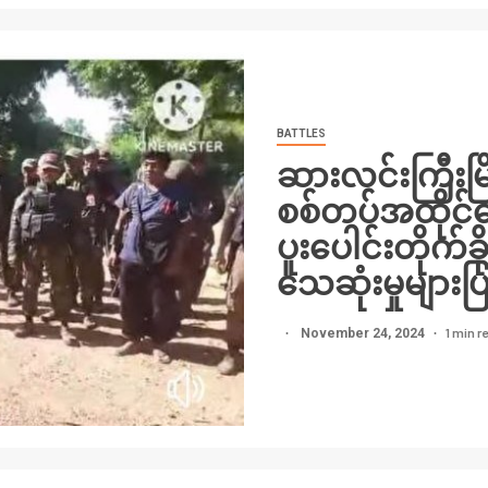
BATTLES
ဆားလင်းကြီးမြို
စစ်တပ်အထိုင်နေ
ပူးပေါင်းတိုက်
သေဆုံးမှုများပ
1 min r
November 24, 2024