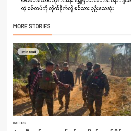
ဗောဓိတထောင် ဘုရားအနီး ရွှေမြင်တင်တောင် ဝန်းကျင်စစ်
တဲ့ စစ်တပ်ကို တိုက်ခိုက်လို့ စစ်သား ၃ဦးသေဆုံး
MORE STORIES
1 min read
BATTLES