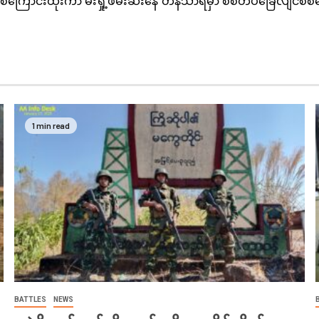
ကြောင်းထိုးကာ မီးရှို့ဖမ်းဆီးနေ
တနင်္သာရီမှာ စစ်တပ်ခြေလျင်စစ်ကြ
1 min read
BATTLES
NEWS