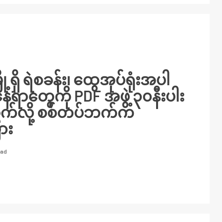
့ရှိ ရဲစခန်း၊ ထွေအုပ်ရုံးအပါ
ရာတွေကို PDF အဖွဲ့ ၃၀နီးပါး
ခိုက်လို့ စစ်တပ်ဘက်က
ြား
ead