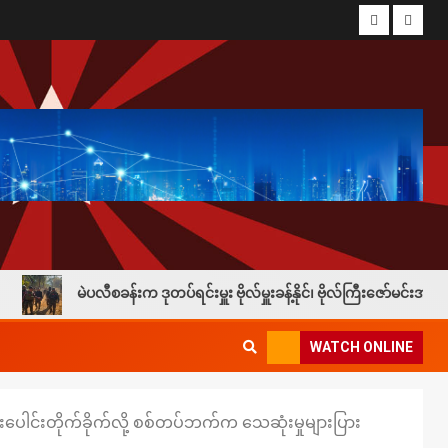
ဲပလီစခန်းက ဒုတပ်ရင်းမှူး ဗိုလ်မှူးခန့်နိုင်၊ ဗိုလ်ကြီးဇော်မင်းအပါ ၄၀ကျော်
WATCH ONLINE
ူးပေါင်းတိုက်ခိုက်လို့ စစ်တပ်ဘက်က သေဆုံးမှုများပြား