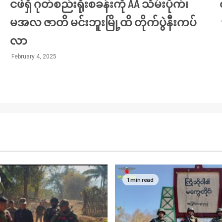
ငဖဲရှိ ဂုတ်စည်းရိုးစခန်းကို AA သိမ်းပိုက်၊
မအလ ဇာတိ မင်းဘူးမြို့ထိ တိုက်ပွဲနီးကပ်
လာ
February 4, 2025
1 min read