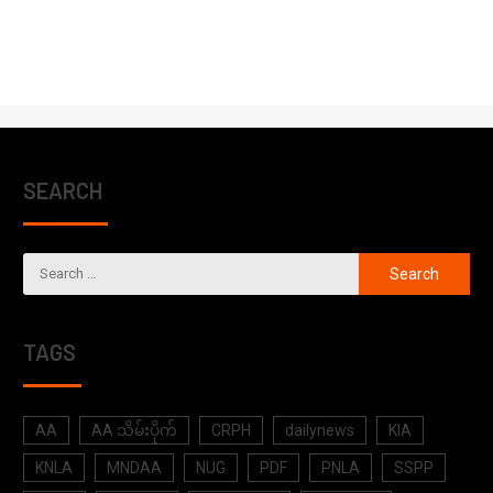
SEARCH
TAGS
AA
AA သိမ်းပိုက်
CRPH
dailynews
KIA
KNLA
MNDAA
NUG
PDF
PNLA
SSPP