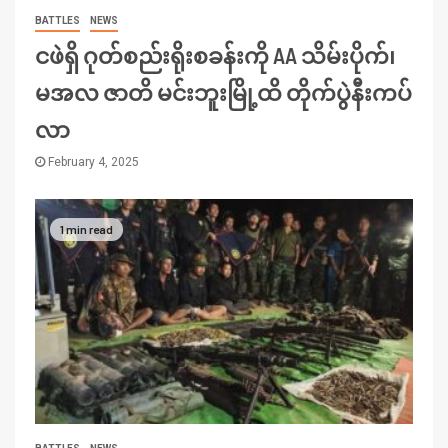
BATTLES
NEWS
ငဖဲရှိ ဂုတ်စည်းရိုးစခန်းကို AA သိမ်းပိုက်၊
မအလ ဇာတိ မင်းဘူးမြို့ထိ တိုက်ပွဲနီးကပ်
လာ
February 4, 2025
1 min read