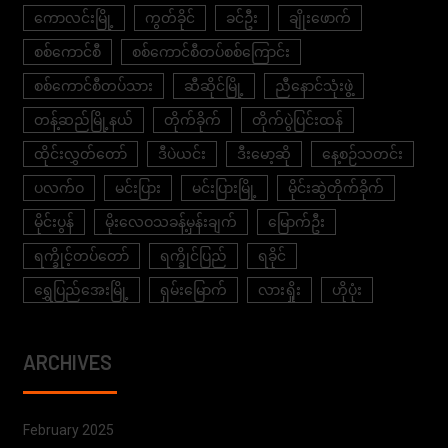
ကောလင်းမြို့
ကွတ်ခိုင်
ခင်ဦး
ချိုးဖောက်
စစ်ကောင်စီ
စစ်ကောင်စီတပ်စစ်ကြောင်း
စစ်ကောင်စီတပ်သား
ဆီဆိုင်မြို့
ညီနောင်သုံးဖွဲ့
တန့်ဆည်မြို့နယ်
တိုက်ခိုက်
တိုက်ပွဲပြင်းထန်
ထိုင်းလွှတ်တော်
ဒီပဲယင်း
ဒီးမော့ဆို
နေ့စဉ်သတင်း
ပလက်ဝ
မင်းပြား
မင်းပြားမြို့
မိုင်းဆွဲတိုက်ခိုက်
မိုင်းပွန်
မိုးလေဝသခန့်မှန်းချက်
မြောက်ဦး
ရက္ခိုင့်တပ်တော်
ရက္ခိုင်ပြည်
ရခိုင်
ရွှေပြည်အေးမြို့
ရှမ်းမြောက်
လားရှိုး
ဟိုပုံး
ARCHIVES
February 2025