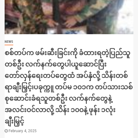
NEWS
စစ်တပ်က ဖမ်းဆီးခြင်းကို ခံထားရတဲ့ပြည်သူ
တစ်ဦး လက်နက်တွေပါယူဆောင်ပြီး
တော်လှန်ရေးတပ်တွေထံ အပ်နှံလို့ သိန်းတစ်
ရာချီးမြှင့်၊ပခုက္ကူ တပ်မ ၁၀၁က တပ်သားသစ်
စုဆောင်းခံရသူတစ်ဦး လက်နက်တွေနဲ့
အလင်းဝင်လာလို့ သိန်း ၁၀၀နဲ့ ဖုန်း ၁လုံး
ချီးမြှင့်
February 4, 2025