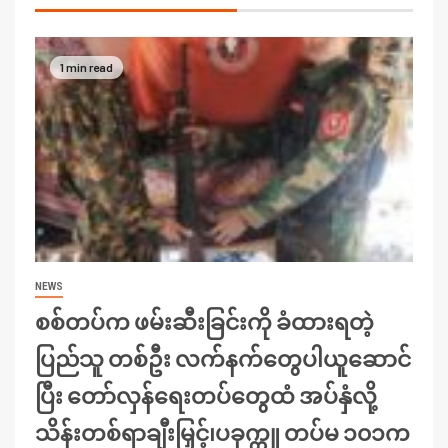
1 min read
NEWS
စစ်တပ်က ဖမ်းဆီးခြင်းကို ခံထားရတဲ့
ပြည်သူ တစ်ဦး လက်နက်တွေပါယူဆောင်
ပြီး တော်လှန်ရေးတပ်တွေထံ အပ်နှံလို့
သိန်းတစ်ရာချီးမြှင့်၊ပခုက္ကူ တပ်မ ၁၀၁က