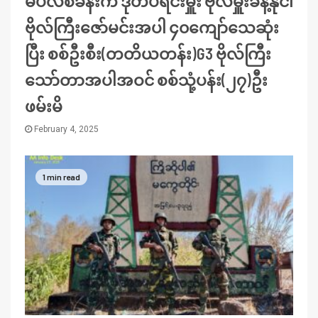
မဲပလီစခန်းက ဒုတပ်ရင်းမှူး ဗိုလ်မှူးခန့်နိုင်၊
ဗိုလ်ကြီးဇော်မင်းအပါ ၄၀ကျော်သေဆုံး
ပြီး စစ်ဦးစီး(တတိယတန်း)G3 ဗိုလ်ကြီး
သော်တာအပါအဝင် စစ်သုံ့ပန်း(၂၇)ဦး
ဖမ်းမိ
February 4, 2025
1 min read