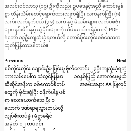
အလင်းဝင်လာသူ (၁၇) ဦးကိုလည်း ဥပဒေနှင့်အညီ ကောင်းမွန်
စွာ ထိန်းသိမ်းစောင့်ရှောက်ထားလျက်ရှိပြီး လက်နက်ကြီး (၈)
လက်၊ လက်နက်ငယ် (၃၉) လက် နှင့် ခဲယမ်းများ၊ လက်ပစ်ဗုံး
များ၊ နင်းမိုင်းနှင့် ဆွဲမိုင်းများကို သိမ်းဆည်းရရှိခဲ့သလို PDF
ရဲဘော် ၁၃ဦးကျဆုံးခဲ့ရတယ်လို့ တောင်ပိုင်းတိုင်းစစ်ဒေသက
ထုတ်ပြန်ထားပါတယ်။
Previous
Next
စစ်ကိုင်းတိုင်း ချောင်းဦး-မြင်းမူ
ဗိုလ်လောင်း ၂၃ဦးကျဆုံးခဲ့ရတဲ့
ကားလမ်းပေါ်က သံလွင်မြန်မာ
၁၀နှစ်ပြည့် အောက်မေ့ဖွယ်
ဆီဆိုင်အနီးက စစ်ကောင်စီတပ်
အခမ်းအနား AA ပြုလုပ်
တွေကို မိုင်းဆွဲပြီး စနိုက်ပါနဲ့ ပစ်
ရာ လေးယောက်သေပြီး ၁
ယောက် ဒဏ်ရာရသွားတယ်လို့
လျှပ်စီးတပ်ခွဲ ၊ မုံရွာခရိုင်
အမှတ်-၁၂ တပ်ရင်း ၊