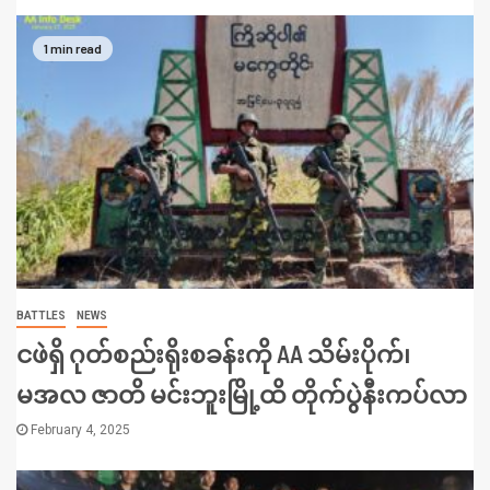
1 min read
BATTLES
NEWS
ငဖဲရှိ ဂုတ်စည်းရိုးစခန်းကို AA သိမ်းပိုက်၊
မအလ ဇာတိ မင်းဘူးမြို့ထိ တိုက်ပွဲနီးကပ်လာ
February 4, 2025