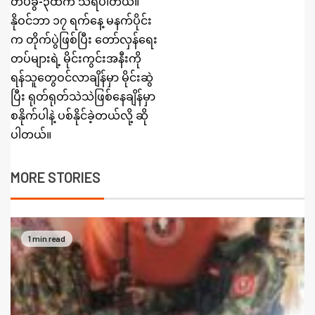
တပ်ခွဲ-၃ထံက သိရပါတယ်။
နိုဝင်ဘာ ၁၇ ရက်နေ့ မနက်ပိုင်း
က တိုက်ပွဲဖြစ်ပြီး တော်လှန်ရေး
တပ်များရဲ့ မိုင်းကွင်းအနီးကို
ရန်သူတွေဝင်လာချိန်မှာ မိုင်းဆွဲ
ပြီး ရုတ်ရုတ်သဲသဲဖြစ်နေချိန်မှာ
စနိုက်ပါနဲ့ ပစ်နိုင်ခဲ့တယ်လို့ ဆို
ပါတယ်။
MORE STORIES
1 min read