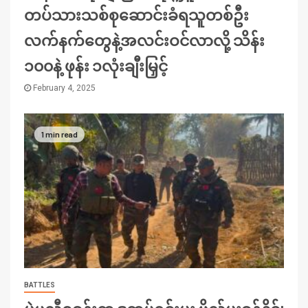
တပ်သားသစ်စုဆောင်းခံရသူတစ်ဦး
လက်နက်တွေနဲ့အလင်းဝင်လာလို့ သိန်း
၁၀၀နဲ့ ဖုန်း ၁လုံးချီးမြှင့်
February 4, 2025
1 min read
BATTLES