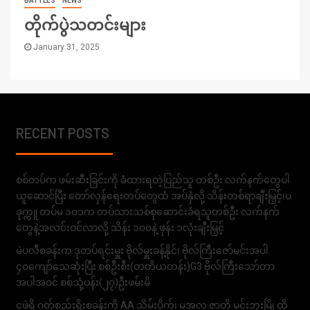
BATTLES
NEWS
တိုက်ပွဲသတင်းများ
January 31, 2025
RECENT POSTS
စစ်တပ်က ဖမ်းဆီးခြင်းကို ခံထားရတဲ့ပြည်သူ တစ်ဦး လက်နက်တွေပါ
ယူဆောင်ပြီး တော်လှန်ရေးတပ်တွေထံ အပ်နှံလို့ သိန်းတစ်ရာချီးမြှင့်၊ပ
ခုက္ကူ တပ်မ ၁၀၁က တပ်သားသစ်စုဆောင်းခံရသူတစ်ဦး လက်နက်
တွေနဲ့အလင်းဝင်လာလို့ သိန်း ၁၀၀နဲ့ ဖုန်း ၁လုံးချီးမြှင့်
မဲပလီစခန်းက ဒုတပ်ရင်းမှူး ဗိုလ်မှူးခန့်နိုင်၊ ဗိုလ်ကြီးဇော်မင်းအပါ
၄၀ကျော်သေဆုံးပြီး စစ်ဦးစီး(တတိယတန်း)G3 ဗိုလ်ကြီးသော်တာ
အပါအဝင် စစ်သုံ့ပန်း(၂၇)ဦးဖမ်းမိ
ငဖဲရှိ ဂုတ်စည်းရိုးစခန်းကို AA သိမ်းပိုက်၊ မအလ ဇာတိ မင်းဘူးမြို့ထိ