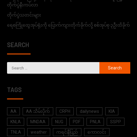
တိုက်ပွဲနီးကပ်လာ
တိုက်ပွဲသတင်းများ
ရေစကြိုထွေအုပ်ရုံးကို ပြောက်ကျားတိုက်ခိုက်လို့ စစ်အုပ်စု ၃ဦးထိခိုက်
SEARCH
TAGS
AA
AA သိမ်းပိုက်
CRPH
dailynews
KIA
KNLA
MNDAA
NUG
PDF
PNLA
SSPP
TNLA
weather
ကရင်နီပြည်
ကောလင်း