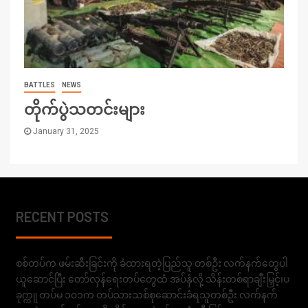
BATTLES
NEWS
တိုက်ပွဲသတင်းများ
January 31, 2025
RECENT POSTS
စစ်တပ်က ဖမ်းဆီးခြင်းကို ခံထားရတဲ့ပြည်သူ တစ်ဦး လက်နက်တွေပါ
ယူဆောင်ပြီး တော်လှန်ရေးတပ်တွေထံ အပ်နှံလို့ သိန်းတစ်ရာချီးမြှင့်၊ပ
ခုက္ကူ တပ်မ ၁၀၁က တပ်သားသစ်စုဆောင်းခံရသူတစ်ဦး လက်နက်