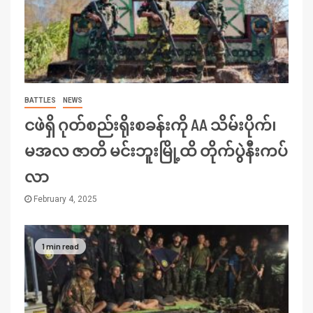
BATTLES
NEWS
ငဖဲရှိ ဂုတ်စည်းရိုးစခန်းကို AA သိမ်းပိုက်၊
မအလ ဇာတိ မင်းဘူးမြို့ထိ တိုက်ပွဲနီးကပ်
လာ
February 4, 2025
1 min read