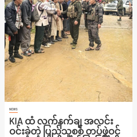
NEWS
KIA ထံ လက်နက်ချ အလင်း
ဝင်းခဲ့တဲ့ ပြည်သူ့စစ် တပ်ဖွဲ့ဝင်