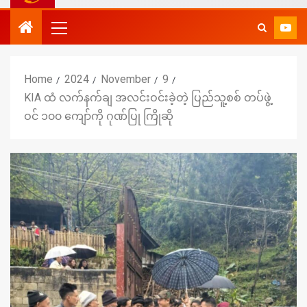
Home
2024
November
9
KIA ထံ လက်နက်ချ အလင်းဝင်းခဲ့တဲ့ ပြည်သူ့စစ် တပ်ဖွဲ့
ဝင် ၁၀၀ ကျော်ကို ဂုဏ်ပြု ကြိုဆို