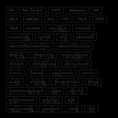
AA
AA သိမ်းပိုက်
CRPH
dailynews
KIA
KNLA
MNDAA
NUG
PDF
PNLA
SSPP
TNLA
weather
ကရင်နီပြည်
ကောလင်း
ကောလင်းမြို့
ကွတ်ခိုင်
ခင်ဦး
စစ်ကောင်စီ
စစ်ကောင်စီတပ်စစ်ကြောင်း
စစ်ကောင်စီတပ်သား
ဆီဆိုင်မြို့
ညီနောင်သုံးဖွဲ့
တန့်ဆည်မြို့နယ်
တိုက်ခိုက်
တိုက်ပွဲပြင်းထန်
ထိုင်းလွှတ်တော်
ဒီပဲယင်း
ဒီးမော့ဆို
နေ့စဉ်သတင်း
ပလက်ဝ
မင်းပြား
မင်းပြားမြို့
မိုင်းဆွဲတိုက်ခိုက်
မိုင်းပွန်
မိုးလေဝသခန့်မှန်းချက်
မြန်မာ
မြောက်ဦး
ရက္ခိုင့်တပ်တော်
ရက္ခိုင်ပြည်
ရခိုင်
ရွှေပြည်အေးမြို့
ရှမ်းမြောက်
လားရှိုး
ဟိုပုံး