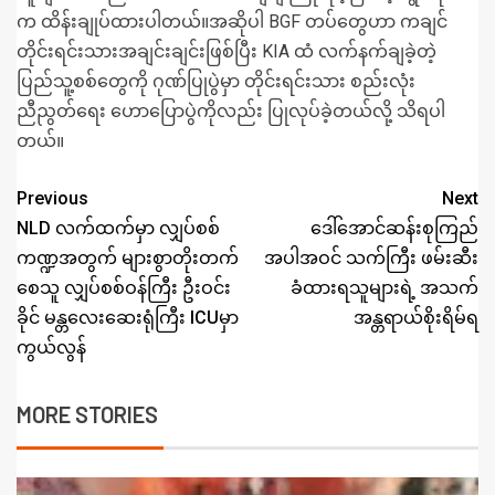
က ထိန်းချုပ်ထားပါတယ်။အဆိုပါ BGF တပ်တွေဟာ ကချင်
တိုင်းရင်းသားအချင်းချင်းဖြစ်ပြီး KIA ထံ လက်နက်ချခဲ့တဲ့
ပြည်သူ့စစ်တွေကို ဂုဏ်ပြုပွဲမှာ တိုင်းရင်းသား စည်းလုံး
ညီညွတ်ရေး ဟောပြောပွဲကိုလည်း ပြုလုပ်ခဲ့တယ်လို့ သိရပါ
တယ်။
Previous
Next
NLD လက်ထက်မှာ လျှပ်စစ်
ဒေါ်အောင်ဆန်းစုကြည်
ကဏ္ဍအတွက် များစွာတိုးတက်
အပါအဝင် သက်ကြီး ဖမ်းဆီး
စေသူ လျှပ်စစ်ဝန်ကြီး ဦးဝင်း
ခံထားရသူများရဲ့ အသက်
ခိုင် မန္တလေးဆေးရုံကြီး ICUမှာ
အန္တရာယ်စိုးရိမ်ရ
ကွယ်လွန်
MORE STORIES