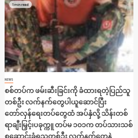
1 min read
NEWS
စစ်တပ်က ဖမ်းဆီးခြင်းကို ခံထားရတဲ့ပြည်သူ
တစ်ဦး လက်နက်တွေပါယူဆောင်ပြီး
တော်လှန်ရေးတပ်တွေထံ အပ်နှံလို့ သိန်းတစ်
ရာချီးမြှင့်၊ပခုက္ကူ တပ်မ ၁၀၁က တပ်သားသစ်
စုဆောင်းခံရသူတစ်ဦး လက်နက်တွေနဲ့