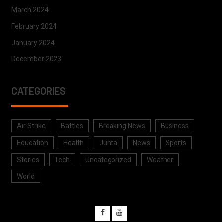
March 2024
February 2024
January 2024
December 2023
CATEGORIES
Air Strike
Battles
Breaking News
Business
Education
Health
Junta
News
Sports
Stories
Tech
Uncategorized
Weather
World