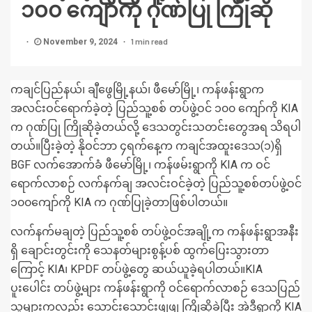
၁၀၀ ကျော်ကို ဂုဏ်ပြု ကြိုဆို
1 min read
November 9, 2024
ကချင်ပြည်နယ်၊ ချီဖွေမြို့နယ်၊ ဖီမော်မြို့၊ ကန်ဖန်းရွာက
အလင်းဝင်ရောက်ခဲ့တဲ့ ပြည်သူ့စစ် တပ်ဖွဲ့ဝင် ၁၀၀ ကျော်ကို KIA
က ဂုဏ်ပြု ကြိုဆိုခဲ့တယ်လို့ ဒေသတွင်းသတင်းတွေအရ သိရပါ
တယ်။ပြီးခဲ့တဲ့ နိုဝင်ဘာ ၄ရက်နေ့က ကချင်အထူးဒေသ(၁)ရှိ
BGF လက်အောက်ခံ ဖီမော်မြို့၊ ကန်ဖမ်းရွာကို KIA က ဝင်
ရောက်လာစဉ် လက်နက်ချ အလင်းဝင်ခဲ့တဲ့ ပြည်သူ့စစ်တပ်ဖွဲ့ဝင်
၁၀၀ကျော်ကို KIA က ဂုဏ်ပြုခဲ့တာဖြစ်ပါတယ်။
လက်နက်မချတဲ့ ပြည်သူ့စစ် တပ်ဖွဲ့ဝင်အချို့က ကန်ဖန်းရွာအနီး
ရှိ ချောင်းတွင်းကို သေနတ်များစွန့်ပစ် ထွက်ပြေးသွားတာ
ကြောင့် KIA၊ KPDF တပ်ဖွဲ့တွေ ဆယ်ယူခဲ့ရပါတယ်။KIA
ပူးပေါင်း တပ်ဖွဲ့များ ကန်ဖန်းရွာကို ဝင်ရောက်လာစဉ် ဒေသပြည်
သူများကလည်း သောင်းသောင်းဖျဖျ ကြိုဆိုခဲ့ပြီး အဲ့ဒီရွာကို KIA