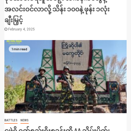
အလင်းဝင်လာလို့ သိန်း ၁၀၀နဲ့ ဖုန်း ၁လုံး
ချီးမြှင့်
February 4, 2025
1 min read
BATTLES
NEWS
ငဖဲရှိ ဂုတ်စည်းရိုးစခန်းကို AA သိမ်းပိုက်၊