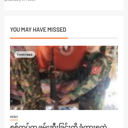
YOU MAY HAVE MISSED
1 min read
NEWS
စစ်တပ်က ဖမ်းဆီးခြင်းကို ခံထားရတဲ့