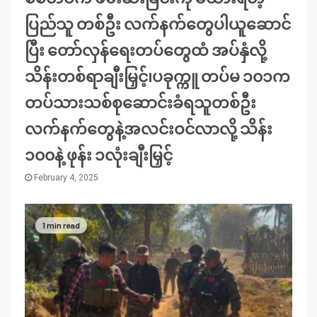
ပြည်သူ တစ်ဦး လက်နက်တွေပါယူဆောင်
ပြီး တော်လှန်ရေးတပ်တွေထံ အပ်နှံလို့
သိန်းတစ်ရာချီးမြှင့်၊ပခုက္ကူ တပ်မ ၁၀၁က
တပ်သားသစ်စုဆောင်းခံရသူတစ်ဦး
လက်နက်တွေနဲ့အလင်းဝင်လာလို့ သိန်း
၁၀၀နဲ့ ဖုန်း ၁လုံးချီးမြှင့်
February 4, 2025
1 min read