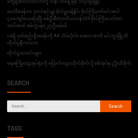
တွေနဲ့အလင်းဝင်လာလို့ သိန်း ၁၀၀နဲ့ ဖုန်း ၁လုံးချီးမြှင့်
မဲပလီစခန်းက ဒုတပ်ရင်းမှူး ဗိုလ်မှူးခန့်နိုင်၊ ဗိုလ်ကြီးဇော်မင်းအပါ
၄၀ကျော်သေဆုံးပြီး စစ်ဦးစီး(တတိယတန်း)G3 ဗိုလ်ကြီးသော်တာ
အပါအဝင် စစ်သုံ့ပန်း(၂၇)ဦးဖမ်းမိ
ငဖဲရှိ ဂုတ်စည်းရိုးစခန်းကို AA သိမ်းပိုက်၊ မအလ ဇာတိ မင်းဘူးမြို့ထိ
တိုက်ပွဲနီးကပ်လာ
တိုက်ပွဲသတင်းများ
ရေစကြိုထွေအုပ်ရုံးကို ပြောက်ကျားတိုက်ခိုက်လို့ စစ်အုပ်စု ၃ဦးထိခိုက်
SEARCH
TAGS