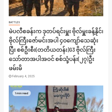
BATTLES
မဲပလီစခန်းက ဒုတပ်ရင်းမှူး ဗိုလ်မှူးခန့်နိုင်၊
ဗိုလ်ကြီးဇော်မင်းအပါ ၄၀ကျော်သေဆုံး
ပြီး စစ်ဦးစီး(တတိယတန်း)G3 ဗိုလ်ကြီး
သော်တာအပါအဝင် စစ်သုံ့ပန်း(၂၇)ဦး
ဖမ်းမိ
February 4, 2025
1 min read