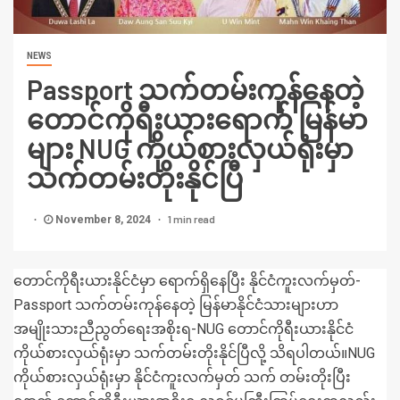
NEWS
Passport သက်တမ်းကုန်နေတဲ့
တောင်ကိုရီးယားရောက် မြန်မာ
များ NUG ကိုယ်စားလှယ်ရုံးမှာ
သက်တမ်းတိုးနိုင်ပြီ
1 min read
November 8, 2024
တောင်ကိုရီးယားနိုင်ငံမှာ ရောက်ရှိနေပြီး နိုင်ငံကူးလက်မှတ်-
Passport သက်တမ်းကုန်နေတဲ့ မြန်မာနိုင်ငံသားများဟာ
အမျိုးသားညီညွတ်ရေးအစိုးရ-NUG တောင်ကိုရီးယားနိုင်ငံ
ကိုယ်စားလှယ်ရုံးမှာ သက်တမ်းတိုးနိုင်ပြီလို့ သိရပါတယ်။NUG
ကိုယ်စားလှယ်ရုံးမှာ နိုင်ငံကူးလက်မှတ် သက် တမ်းတိုးပြီး