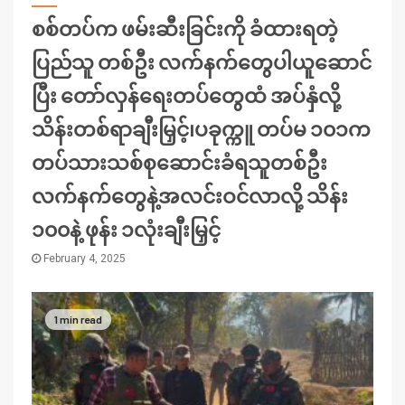
စစ်တပ်က ဖမ်းဆီးခြင်းကို ခံထားရတဲ့
ပြည်သူ တစ်ဦး လက်နက်တွေပါယူဆောင်
ပြီး တော်လှန်ရေးတပ်တွေထံ အပ်နှံလို့
သိန်းတစ်ရာချီးမြှင့်၊ပခုက္ကူ တပ်မ ၁၀၁က
တပ်သားသစ်စုဆောင်းခံရသူတစ်ဦး
လက်နက်တွေနဲ့အလင်းဝင်လာလို့ သိန်း
၁၀၀နဲ့ ဖုန်း ၁လုံးချီးမြှင့်
February 4, 2025
1 min read