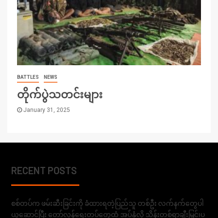
BATTLES
NEWS
တိုက်ပွဲသတင်းများ
January 31, 2025
RECENT POSTS
စစ်တပ်က ဖမ်းဆီးခြင်းကို ခံထားရတဲ့ပြည်သူ တစ်ဦး လက်နက်တွေပါ
ယူဆောင်ပြီး တော်လှန်ရေးတပ်တွေထံ အပ်နှံလို့ သိန်းတစ်ရာချီးမြှင့်၊ပ