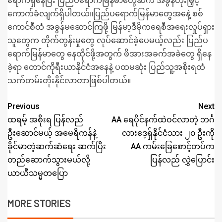
ရောက်ရှိနေပြီး ပြည်ပရောက်မြန်မာတွေဆီက အခွန်တိုးမြှင့်
ကောက်ခံလျက်ရှိပါတယ်။ပြည်ပရောက်မြန်မာတွေအနေဲ့ စစ်
ကောင်စီထံ အခွန်မဆောင်ကြဖို့ မြန်မာ့ဒီမိုကရေစီအရေးလှုပ်ရှား
သူတွေက တိုက်တွန်းမှုတွေ လုပ်ဆောင်ခဲ့ပေမယ့်လည်း ပြည်ပ
ရောက်မြန်မာတွေ နေထိုင်ဖို့အတွက် ဖိအားအခက်အခဲတွေ ရှိနေ
ခဲ့ရာ တောင်ကိုရီးယာနိုင်ငံအနေနဲ့ ပထမဆုံး ပြည်သူ့အစိုးရထံ
သက်တမ်းတိုးနိုင်လာတာဖြစ်ပါတယ်။
Previous
Next
ထရမ့် အစိုးရ ပြန်လည်
AA ရေပိုင်နက်ထဲဝင်လာတဲ့ ဘင်္ဂ
ဦးဆောင်မယ့် အမေရိကန်နဲ့
လားဒေ့ရှ်နိုင်ငံသား ၂၀ ဦးကို
ခိုင်မာတဲ့ဆက်ဆံရေး ဆက်ပြီး
AA ကမ်းခြေစောင့်တပ်က
တည်ဆောက်သွားမယ်လို့
ပြန်လည် လွှဲပြောင်း
ယာယီသမ္မတပြော
MORE STORIES