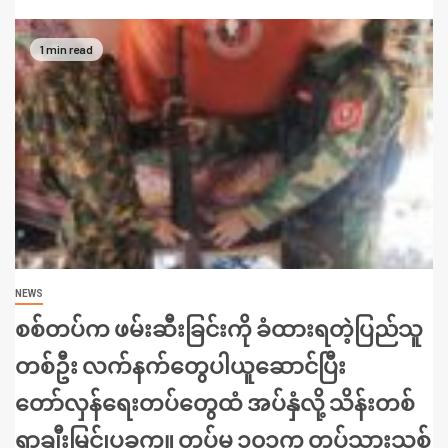
1 min read
NEWS
စစ်တပ်က ဖမ်းဆီးခြင်းကို ခံထားရတဲ့ပြည်သူ
တစ်ဦး လက်နက်တွေပါယူဆောင်ပြီး
တော်လှန်ရေးတပ်တွေထံ အပ်နှံလို့ သိန်းတစ်
ရာချီးမြှင့်၊ပခုက္ကူ တပ်မ ၁၀၁က တပ်သားသစ်