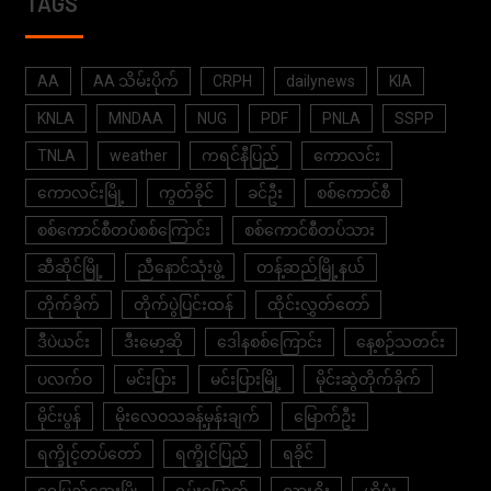
TAGS
AA
AA သိမ်းပိုက်
CRPH
dailynews
KIA
KNLA
MNDAA
NUG
PDF
PNLA
SSPP
TNLA
weather
ကရင်နီပြည်
ကောလင်း
ကောလင်းမြို့
ကွတ်ခိုင်
ခင်ဦး
စစ်ကောင်စီ
စစ်ကောင်စီတပ်စစ်ကြောင်း
စစ်ကောင်စီတပ်သား
ဆီဆိုင်မြို့
ညီနောင်သုံးဖွဲ့
တန့်ဆည်မြို့နယ်
တိုက်ခိုက်
တိုက်ပွဲပြင်းထန်
ထိုင်းလွှတ်တော်
ဒီပဲယင်း
ဒီးမော့ဆို
ဒေါနစစ်ကြောင်း
နေ့စဉ်သတင်း
ပလက်ဝ
မင်းပြား
မင်းပြားမြို့
မိုင်းဆွဲတိုက်ခိုက်
မိုင်းပွန်
မိုးလေဝသခန့်မှန်းချက်
မြောက်ဦး
ရက္ခိုင့်တပ်တော်
ရက္ခိုင်ပြည်
ရခိုင်
ရွှေပြည်အေးမြို့
ရှမ်းမြောက်
လားရှိုး
ဟိုပုံး