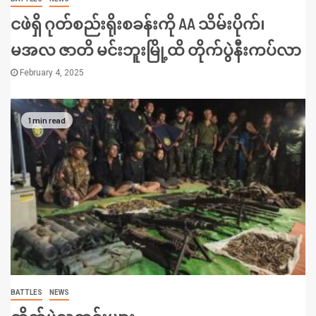
ငဖဲရှိ ဂုတ်စည်းရိုးစခန်းကို AA သိမ်းပိုက်၊
မအလ ဇာတိ မင်းဘူးမြို့ထိ တိုက်ပွဲနီးကပ်လာ
February 4, 2025
1 min read
BATTLES
NEWS