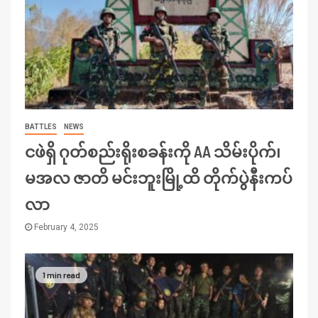
BATTLES
NEWS
ငဖဲရှိ ဂုတ်စည်းရိုးစခန်းကို AA သိမ်းပိုက်၊
မအလ ဇာတိ မင်းဘူးမြို့ထိ တိုက်ပွဲနီးကပ်
လာ
February 4, 2025
1 min read