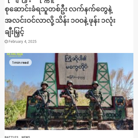
စုဆောင်းခံရသူတစ်ဦး လက်နက်တွေနဲ့
အလင်းဝင်လာလို့ သိန်း ၁၀၀နဲ့ ဖုန်း ၁လုံး
ချီးမြှင့်
February 4, 2025
1 min read
BATTLES
NEWS