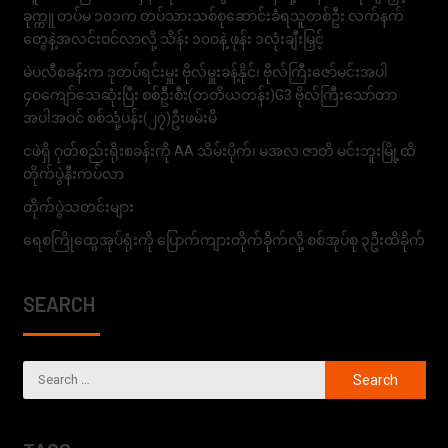
ခုက္ကူ တပ်မ ၁၀၁က တပ်သားသစ်စုဆောင်းခံရသူတစ်ဦး လက်နက်
တွေနဲ့အလင်းဝင်လာလို့ သိန်း ၁၀၀နဲ့ ဖုန်း ၁လုံးချီးမြှင့်
မဲပလီစခန်းက ဒုတပ်ရင်းမှူး ဗိုလ်မှူးခန့်နိုင်၊ ဗိုလ်ကြီးဇော်မင်းအပါ
၄၀ကျော်သေဆုံးပြီး စစ်ဦးစီး(တတိယတန်း)G3 ဗိုလ်ကြီးသော်တာ
အပါအဝင် စစ်သုံ့ပန်း(၂၇)ဦးဖမ်းမိ
ငဖဲရှိ ဂုတ်စည်းရိုးစခန်းကို AA သိမ်းပိုက်၊ မအလ ဇာတိ မင်းဘူးမြို့ထိ
တိုက်ပွဲနီးကပ်လာ
တိုက်ပွဲသတင်းများ
ရေစကြိုထွေအုပ်ရုံးကို ပြောက်ကျားတိုက်ခိုက်လို့ စစ်အုပ်စု ၃ဦးထိခိုက်
SEARCH