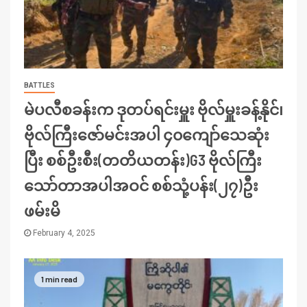
BATTLES
မဲပလီစခန်းက ဒုတပ်ရင်းမှူး ဗိုလ်မှူးခန့်နိုင်၊
ဗိုလ်ကြီးဇော်မင်းအပါ ၄၀ကျော်သေဆုံး
ပြီး စစ်ဦးစီး(တတိယတန်း)G3 ဗိုလ်ကြီး
သော်တာအပါအဝင် စစ်သုံ့ပန်း(၂၇)ဦး
ဖမ်းမိ
February 4, 2025
1 min read