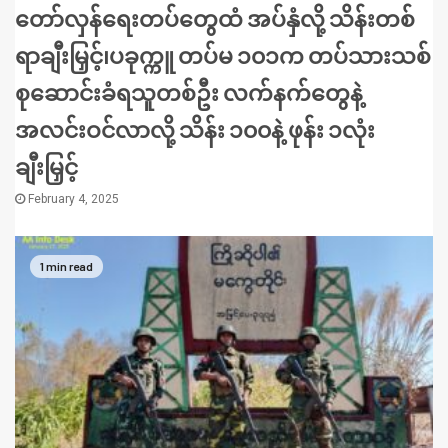
တော်လှန်ရေးတပ်တွေထံ အပ်နှံလို့ သိန်းတစ်
ရာချီးမြှင့်၊ပခုက္ကူ တပ်မ ၁၀၁က တပ်သားသစ်
စုဆောင်းခံရသူတစ်ဦး လက်နက်တွေနဲ့
အလင်းဝင်လာလို့ သိန်း ၁၀၀နဲ့ ဖုန်း ၁လုံး
ချီးမြှင့်
February 4, 2025
1 min read