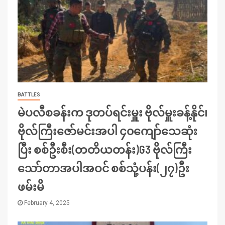
BATTLES
မဲပလီစခန်းက ဒုတပ်ရင်းမှူး ဗိုလ်မှူးခန့်နိုင်၊
ဗိုလ်ကြီးဇော်မင်းအပါ ၄၀ကျော်သေဆုံး
ပြီး စစ်ဦးစီး(တတိယတန်း)G3 ဗိုလ်ကြီး
သော်တာအပါအဝင် စစ်သုံ့ပန်း(၂၇)ဦး
ဖမ်းမိ
February 4, 2025