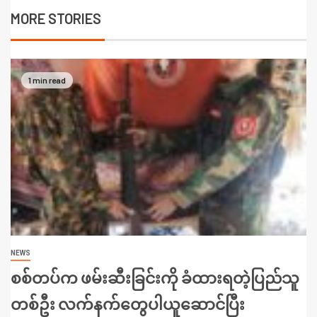
MORE STORIES
1 min read
NEWS
စစ်တပ်က ဖမ်းဆီးခြင်းကို ခံထားရတဲ့ပြည်သူ
တစ်ဦး လက်နက်တွေပါယူဆောင်ပြီး