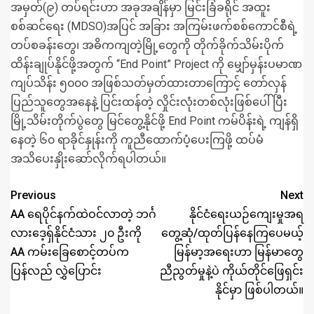
အမှတ်(၉) တပ်ရင်းဟာ အခုအချိန်မှာ မြင်းခြံခရိုင် အထူး
စစ်ဆင်ရေး (MDSO)အပြင် အခြား အကြမ်းဖက်စစ်ကောင်စီရဲ့
တပ်စခန်းတွေ၊ အဓိကကျတဲ့မြို့တွေကို တိုက်ခိုက်သိမ်းပိုက်
ထိန်းချုပ်နိုင်ဖို့အတွက် “End Point” Project ကို မျှော်မှန်းပမာဏ
ကျပ်သိန်း ၅၀၀၀ အဖြစ်သတ်မှတ်ထားတာကြောင့် တော်လှန်
ပြည်သူတွေအနေနဲ့ ပြင်းထန်တဲ့ လှိုင်းလုံးတစ်လုံးဖြစ်ပေါ်ပြီး
မြို့သိမ်းတိုက်ပွဲတွေ မြင်တွေ့နိုင်ဖို့ End Point ကမ်ပိန်းရဲ့ ကျန်ရှိ
နေတဲ့ ၆၀ ရာခိုင်နှုန်းကို ကူညီထောက်ပံ့ပေးကြဖို့ ထပ်မံ
အသိပေးနှိုးဆော်လိုက်ရပါတယ်။
Previous
Next
AA ရေပိုင်နက်ထဲဝင်လာတဲ့ ဘင်္ဂ
နိုင်ငံရေးယဉ်ကျေးမှုအရ
လားဒေ့ရှ်နိုင်ငံသား ၂၀ ဦးကို
တွေ့ဆုံ/ထုတ်ပြန်နေကြပေမယ့်
AA ကမ်းခြေစောင့်တပ်က
မြန်မာ့အရေးဟာ မြန်မာတွေ
ပြန်လည် လွှဲပြောင်း
ညီညွတ်မှုနဲ့ပဲ ကိုယ်တိုင်ဖြေရှင်း
နိုင်မှာ ဖြစ်ပါတယ်။