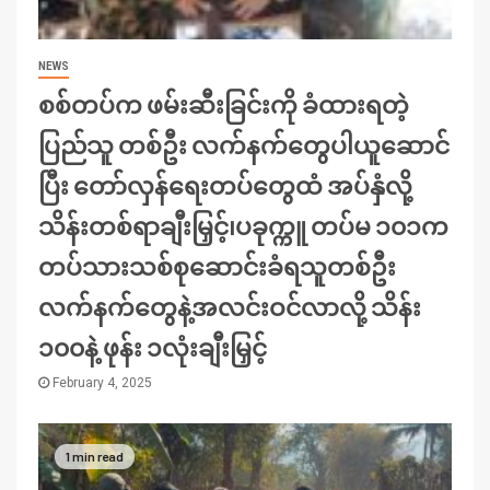
NEWS
စစ်တပ်က ဖမ်းဆီးခြင်းကို ခံထားရတဲ့
ပြည်သူ တစ်ဦး လက်နက်တွေပါယူဆောင်
ပြီး တော်လှန်ရေးတပ်တွေထံ အပ်နှံလို့
သိန်းတစ်ရာချီးမြှင့်၊ပခုက္ကူ တပ်မ ၁၀၁က
တပ်သားသစ်စုဆောင်းခံရသူတစ်ဦး
လက်နက်တွေနဲ့အလင်းဝင်လာလို့ သိန်း
၁၀၀နဲ့ ဖုန်း ၁လုံးချီးမြှင့်
February 4, 2025
1 min read