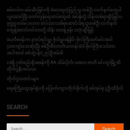
စစ်တပ်က ဖမ်းဆီးခြင်းကို ခံထားရတဲ့ပြည်သူ တစ်ဦး လက်နက်တွေပါ
ယူဆောင်ပြီး တော်လှန်ရေးတပ်တွေထံ အပ်နှံလို့ သိန်းတစ်ရာချီးမြှင့်၊ပ
ခုက္ကူ တပ်မ ၁၀၁က တပ်သားသစ်စုဆောင်းခံရသူတစ်ဦး လက်နက်
တွေနဲ့အလင်းဝင်လာလို့ သိန်း ၁၀၀နဲ့ ဖုန်း ၁လုံးချီးမြှင့်
မဲပလီစခန်းက ဒုတပ်ရင်းမှူး ဗိုလ်မှူးခန့်နိုင်၊ ဗိုလ်ကြီးဇော်မင်းအပါ
၄၀ကျော်သေဆုံးပြီး စစ်ဦးစီး(တတိယတန်း)G3 ဗိုလ်ကြီးသော်တာ
အပါအဝင် စစ်သုံ့ပန်း(၂၇)ဦးဖမ်းမိ
ငဖဲရှိ ဂုတ်စည်းရိုးစခန်းကို AA သိမ်းပိုက်၊ မအလ ဇာတိ မင်းဘူးမြို့ထိ
တိုက်ပွဲနီးကပ်လာ
တိုက်ပွဲသတင်းများ
ရေစကြိုထွေအုပ်ရုံးကို ပြောက်ကျားတိုက်ခိုက်လို့ စစ်အုပ်စု ၃ဦးထိခိုက်
SEARCH