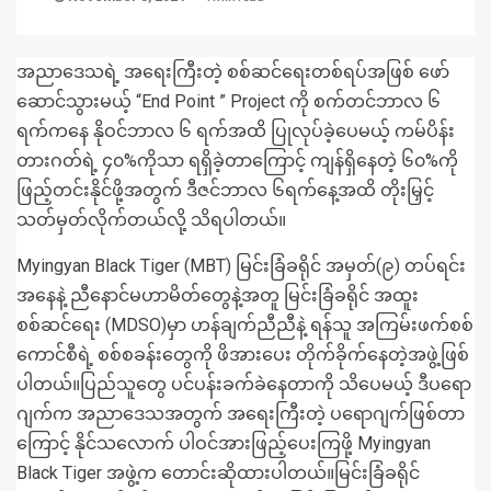
အညာဒေသရဲ့ အရေးကြီးတဲ့ စစ်ဆင်ရေးတစ်ရပ်အဖြစ် ဖော်
ဆောင်သွားမယ့် “End Point ” Project ကို စက်တင်ဘာလ ၆
ရက်ကနေ နိုဝင်ဘာလ ၆ ရက်အထိ ပြုလုပ်ခဲ့ပေမယ့် ကမ်ပိန်း
တားဂတ်ရဲ့ ၄၀%ကိုသာ ရရှိခဲ့တာကြောင့် ကျန်ရှိနေတဲ့ ၆၀%ကို
ဖြည့်တင်းနိုင်ဖို့အတွက် ဒီဇင်ဘာလ ၆ရက်နေ့အထိ တိုးမြှင့်
သတ်မှတ်လိုက်တယ်လို့ သိရပါတယ်။
Myingyan Black Tiger (MBT) မြင်းခြံခရိုင် အမှတ်(၉) တပ်ရင်း
အနေနဲ့ ညီနောင်မဟာမိတ်တွေနဲ့အတူ မြင်းခြံခရိုင် အထူး
စစ်ဆင်ရေး (MDSO)မှာ ဟန်ချက်ညီညီနဲ့ ရန်သူ အကြမ်းဖက်စစ်
ကောင်စီရဲ့ စစ်စခန်းတွေကို ဖိအားပေး တိုက်ခိုက်နေတဲ့အဖွဲ့ဖြစ်
ပါတယ်။ပြည်သူတွေ ပင်ပန်းခက်ခဲနေတာကို သိပေမယ့် ဒီပရော
ဂျက်က အညာဒေသအတွက် အရေးကြီးတဲ့ ပရောဂျက်ဖြစ်တာ
ကြောင့် နိုင်သလောက် ပါဝင်အားဖြည့်ပေးကြဖို့ Myingyan
Black Tiger အဖွဲ့က တောင်းဆိုထားပါတယ်။မြင်းခြံခရိုင်