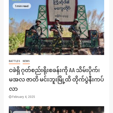
1 min read
BATTLES
NEWS
ငဖဲရှိ ဂုတ်စည်းရိုးစခန်းကို AA သိမ်းပိုက်၊
မအလ ဇာတိ မင်းဘူးမြို့ထိ တိုက်ပွဲနီးကပ်
လာ
February 4, 2025