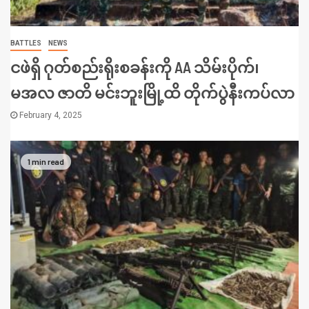
BATTLES
NEWS
ငဖဲရှိ ဂုတ်စည်းရိုးစခန်းကို AA သိမ်းပိုက်၊
မအလ ဇာတိ မင်းဘူးမြို့ထိ တိုက်ပွဲနီးကပ်လာ
February 4, 2025
1 min read