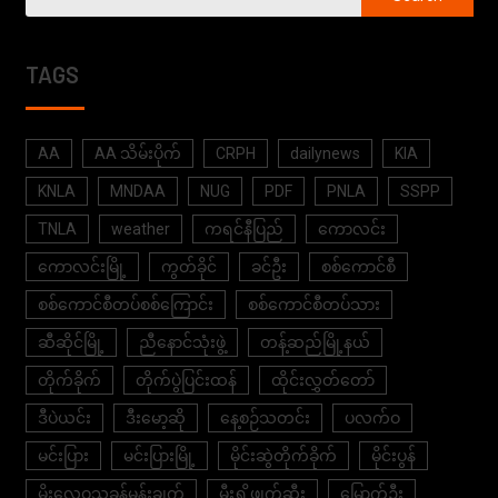
TAGS
AA
AA သိမ်းပိုက်
CRPH
dailynews
KIA
KNLA
MNDAA
NUG
PDF
PNLA
SSPP
TNLA
weather
ကရင်နီပြည်
ကောလင်း
ကောလင်းမြို့
ကွတ်ခိုင်
ခင်ဦး
စစ်ကောင်စီ
စစ်ကောင်စီတပ်စစ်ကြောင်း
စစ်ကောင်စီတပ်သား
ဆီဆိုင်မြို့
ညီနောင်သုံးဖွဲ့
တန့်ဆည်မြို့နယ်
တိုက်ခိုက်
တိုက်ပွဲပြင်းထန်
ထိုင်းလွှတ်တော်
ဒီပဲယင်း
ဒီးမော့ဆို
နေ့စဉ်သတင်း
ပလက်ဝ
မင်းပြား
မင်းပြားမြို့
မိုင်းဆွဲတိုက်ခိုက်
မိုင်းပွန်
မိုးလေဝသခန့်မှန်းချက်
မီးရှို့ဖျက်ဆီး
မြောက်ဦး