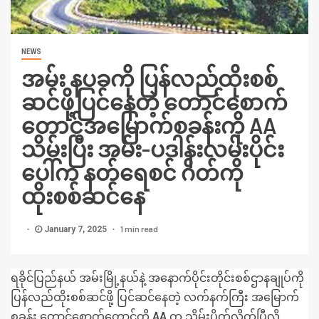
NEWS
အမ်း နပခကို ပြန်လည်ထိုးစစ်
ဆင်ဖို့ပြင်နေတဲ့ တောင်စောက်
တောင်အမြောက်စခန်းကို AA
သိမ်းပြီး အမ်း-ပဒါန်းလမ်းပိုင်း
ပေါ်က နတ်ရေစင် ဂိတ်ကို
ထိုးစစ်ဆင်နေ
1 min read
January 7, 2025
ရခိုင်ပြည်နယ် အမ်းမြို့နယ်နဲ့ အနောက်ပိုင်းတိုင်းစစ်ဌာနချုပ်ကို
ပြန်လည်ထိုးစစ်ဆင်ဖို့ ပြင်ဆင်နေတဲ့ လက်နက်ကြီး အမြောက်
စခန်း တောင်စောက်တောင်ကို AA က သိမ်းပိုက်လိုက်ပြီလို့