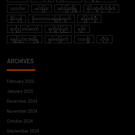
ပလက်ဝ
မင်းပြား
မင်းပြားမြို့
မိုင်းဆွဲတိုက်ခိုက်
မိုင်းပွန်
မိုးလေဝသခန့်မှန်းချက်
မြောက်ဦး
ရက္ခိုင့်တပ်တော်
ရက္ခိုင်ပြည်
ရခိုင်
ရွှေပြည်အေးမြို့
ရှမ်းမြောက်
လားရှိုး
ဟိုပုံး
ARCHIVES
February 2025
January 2025
December 2024
November 2024
October 2024
September 2024