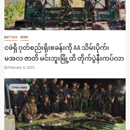
BATTLES
NEWS
ငဖဲရှိ ဂုတ်စည်းရိုးစခန်းကို AA သိမ်းပိုက်၊
မအလ ဇာတိ မင်းဘူးမြို့ထိ တိုက်ပွဲနီးကပ်လာ
February 4, 2025
1 min read