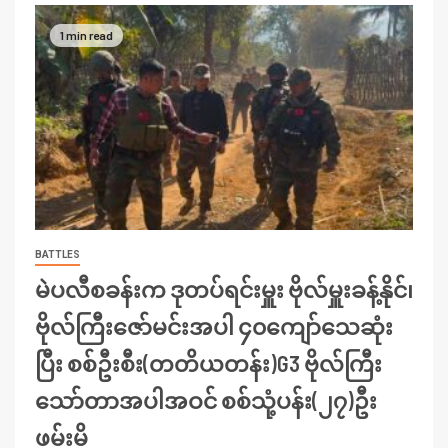
1 min read
BATTLES
မဲပလီစခန်းက ဒုတပ်ရင်းမှူး ဗိုလ်မှူးခန့်နိုင်၊
ဗိုလ်ကြီးဇော်မင်းအပါ ၄၀ကျော်သေဆုံး
ပြီး စစ်ဦးစီး(တတိယတန်း)G3 ဗိုလ်ကြီး
သော်တာအပါအဝင် စစ်သုံ့ပန်း(၂၇)ဦး
ဖမ်းမိ