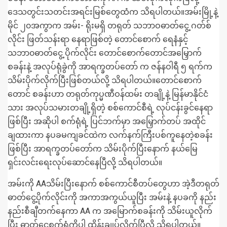
ဒေသတွင်းသတင်းအရင်းမြစ်တွေထံက သိရပါတယ်။အမ်းမြို့နဲ့
မိုင် ၂၀အကွာက အမ်း- ရိုးမရှိ တရုတ် သဘာဝဓာတ်ငွေ့ ဂတ်စ်
လိုင်း ဖြတ်သန်းရာ နေရာဖြစ်တဲ့ တောင်စောက် ရေနံနှင့်
သဘာ၀ဓာတ်ငွေ့ ပိုက်လိုင်း တောင်စောက်တောင်အမြှောက်
စခန်းနဲ့ အလုပ်ရုံခွဲကို အာရက္ခတပ်တော် က ဇန်နဝါရီ ၅ ရက်က
သိမ်းပိုက်လိုက်ပြီးဖြစ်တယ်လို့ သိရပါတယ်။တောင်စောက်
တောင် စခန်းဟာ တရုတ်ကုပ္မဏီဝန်ထမ်း တချို့နဲ့ မြန်မာနိုင်ငံ
သား အလုပ်သမားတချို့ရှိတဲ့ စစ်ကောင်စီရဲ့ လုပ်ငန်းခွင်နေရာ
ဖြစ်ပြီး အဆိုပါ စက်ရုံရဲ့ ပြင်ဘက်မှာ အမြှောက်တပ် အထိုင်
ချထားကာ နပခမကျခင်ထဲက လက်နက်ကြီးပစ်ကူနေတဲ့စခန်း
ဖြစ်ပြီး အာရက္ခတပ်တော်က သိမ်းပိုက်ပြီးနောက် နယ်မြေ
ရှင်းလင်းရေးလုပ်ဆောင်နေပြီလို့ သိရပါတယ်။
အမ်းကို AAသိမ်းပြီးနောက် စစ်ကောင်စီတပ်တွေဟာ အဲ့ဒီတရုတ်
ဓာတ်ငွေ့ပိုက်လိုင်းကို အကာအကွယ်ယူပြီး အမ်းနဲ့ နပခကို နည်း
နည်းစီချီတက်နေကာ AA က အမြောက်စခန်းကို သိမ်းယူလိုက်
ပြီး ဓာတ်ငွေ့စက်ရုံကိုပါ ထိန်းချုပ်လိုက်ပြီလို့ သိရပါတယ်။