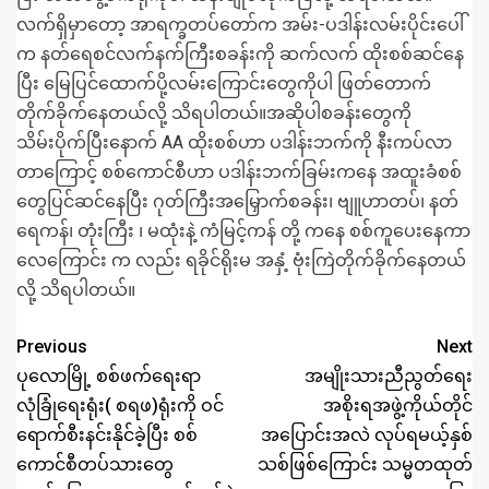
လက်ရှိမှာတော့ အာရက္ခတပ်တော်က အမ်း-ပဒါန်းလမ်းပိုင်းပေါ်
က နတ်ရေစင်လက်နက်ကြီးစခန်းကို ဆက်လက် ထိုးစစ်ဆင်နေ
ပြီး မြေပြင်ထောက်ပို့လမ်းကြောင်းတွေကိုပါ ဖြတ်တောက်
တိုက်ခိုက်နေတယ်လို့ သိရပါတယ်။အဆိုပါစခန်းတွေကို
သိမ်းပိုက်ပြီးနောက် AA ထိုးစစ်ဟာ ပဒါန်းဘက်ကို နီးကပ်လာ
တာကြောင့် စစ်ကောင်စီဟာ ပဒါန်းဘက်ခြမ်းကနေ အထူးခံစစ်
တွေပြင်ဆင်နေပြီး ဂုတ်ကြီးအမြှောက်စခန်း၊ ဗျူဟာတပ်၊ နတ်
ရေကန်၊ တုံးကြီး ၊ မထုံးနဲ့ ကံမြင့်ကန် တို့ ကနေ စစ်ကူပေးနေကာ
လေကြောင်း က လည်း ရခိုင်ရိုးမ အနှံ့ ဗုံးကြဲတိုက်ခိုက်နေတယ်
လို့ သိရပါတယ်။
Previous
Next
ပုလောမြို့ စစ်ဖက်ရေးရာ
အမျိုးသားညီညွတ်ရေး
လုံခြုံရေးရုံး( စရဖ)ရုံးကို ဝင်
အစိုးရအဖွဲ့ကိုယ်တိုင်
ရောက်စီးနင်းနိုင်ခဲ့ပြီး စစ်
အပြောင်းအလဲ လုပ်ရမယ့်နှစ်
ကောင်စီတပ်သားတွေ
သစ်ဖြစ်ကြောင်း သမ္မတထုတ်