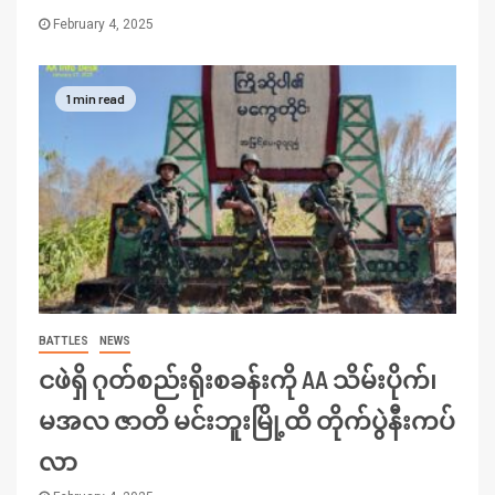
February 4, 2025
1 min read
BATTLES
NEWS
ငဖဲရှိ ဂုတ်စည်းရိုးစခန်းကို AA သိမ်းပိုက်၊
မအလ ဇာတိ မင်းဘူးမြို့ထိ တိုက်ပွဲနီးကပ်
လာ