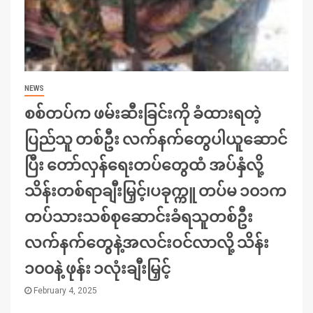
NEWS
စစ်တပ်က ဖမ်းဆီးခြင်းကို ခံထားရတဲ့
ပြည်သူ တစ်ဦး လက်နက်တွေပါယူဆောင်
ပြီး တော်လှန်ရေးတပ်တွေထံ အပ်နှံလို့
သိန်းတစ်ရာချီးမြှင့်၊ပခုက္ကူ တပ်မ ၁၀၁က
တပ်သားသစ်စုဆောင်းခံရသူတစ်ဦး
လက်နက်တွေနဲ့အလင်းဝင်လာလို့ သိန်း
၁၀၀နဲ့ ဖုန်း ၁လုံးချီးမြှင့်
February 4, 2025