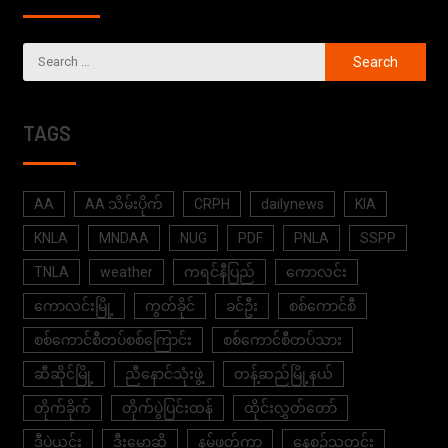
TAGS
AA
AA သိမ်းပိုက်
CRPH
dailynews
KIA
KNLA
MNDAA
NUG
PDF
PNLA
SSPP
TNLA
weather
ကရင်နီပြည်
ကောလင်း
ကောလင်းမြို့
ကွတ်ခိုင်
ခင်ဦး
စစ်ကောင်စီ
စစ်ကောင်စီတပ်စစ်ကြောင်း
စစ်ကောင်စီတပ်သား
ဆီဆိုင်မြို့
ညီနောင်သုံးဖွဲ့
တန့်ဆည်မြို့နယ်
တိုက်ခိုက်
တိုက်ပွဲပြင်းထန်
ထိုင်းလွှတ်တော်
ဒီပဲယင်း
ဒီးမော့ဆို
နမ့်ဖတ်ကာ
နေ့စဉ်သတင်း