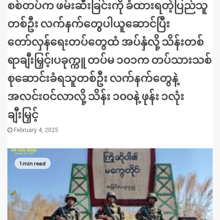
စစ်တပ်က ဖမ်းဆီးခြင်းကို ခံထားရတဲ့ပြည်သူ
တစ်ဦး လက်နက်တွေပါယူဆောင်ပြီး
တော်လှန်ရေးတပ်တွေထံ အပ်နှံလို့ သိန်းတစ်
ရာချီးမြှင့်၊ပခုက္ကူ တပ်မ ၁၀၁က တပ်သားသစ်
စုဆောင်းခံရသူတစ်ဦး လက်နက်တွေနဲ့
အလင်းဝင်လာလို့ သိန်း ၁၀၀နဲ့ ဖုန်း ၁လုံး
ချီးမြှင့်
February 4, 2025
1 min read