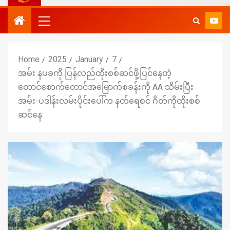
Home
2025
January
7
အမ်း နပခကို ပြန်လည်ထိုးစစ်ဆင်ဖို့ပြင်နေတဲ့
တောင်စောက်တောင်အမြောက်စခန်းကို AA သိမ်းပြီး
အမ်း-ပဒါန်းလမ်းပိုင်းပေါ်က နတ်ရေစင် ဂိတ်ကိုထိုးစစ်
ဆင်နေ