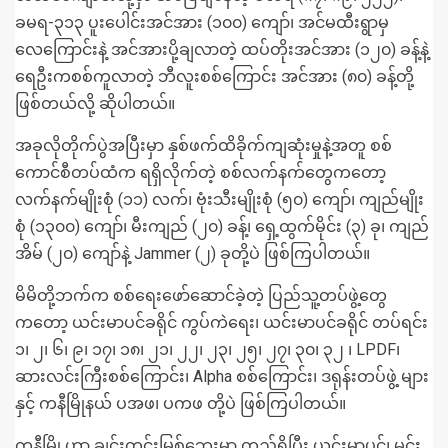
ခမရ-၃၁၃ ပူးပေါင်းအင်အား (၁၀၀) ကျော်၊ အင်မထီးရွာမှ
လေကြောင်းနဲ့ အင်အားပို့ချလာတဲ့ ထပ်တိုးအင်အား (၁၂၀) ခန့်နဲ့
ရေဦးကစစ်ကူလာတဲ့ ဘီလူးစစ်ကြောင်း အင်အား (၈၀) ခန့်တို့
ဖြစ်တယ်လို့ ဆိုပါတယ်။
အခုလိုတိုက်ပွဲအပြီးမှာ နှစ်ဖက်ထိခိုက်ကျဆုံးမှုနဲ့အတူ စစ်
ကောင်စီတပ်ထံက ရရှိလိုက်တဲ့ စစ်လက်နက်တွေကတော့
လက်နက်မျိုးစုံ (၁၁) လက်၊ ဗုံးသီးမျိုးစုံ (၅၀) ကျော်၊ ကျည်မျိုး
စုံ (၁၃၀၀) ကျော်၊ မီးကျည် (၂၀) ခန့်၊ ရှေ့ထွက်မိုင်း (၃) ခု၊ ကျည်
အိမ် (၂၀) ကျော်နဲ့ Jammer (၂) ခုတို့ပဲ ဖြစ်ကြပါတယ်။
မိမိတို့ဘက်က စစ်ရေးဖော်ဆောင်ခဲ့တဲ့ ပြည်သူ့တပ်ဖွဲ့တွေ
ကတော့ ယင်းမာပင်ခရိုင် ကွပ်ကဲရေး၊ ယင်းမာပင်ခရိုင် တပ်ရင်း
၁၊ ၂၊ ၆၊ ၉၊ ၁၇၊ ၁၈၊ ၂၁၊ ၂၂၊ ၂၃၊ ၂၅၊ ၂၇၊ ၃၀၊ ၃၂ ၊ LPDF၊
ဆားလင်းကြီးစစ်ကြောင်း၊ Alpha စစ်ကြောင်း၊ ဒရုန်းတပ်ဖွဲ့ များ
နှင့် ကနီမြိုနယ် ပအဖ၊ ပကဖ တို့ပဲ ဖြစ်ကြပါတယ်။
ကနီမြို့ဟာ ချင်းတွင်းမြစ်ဘေးမှာ တည်ရှိပြီး ယင်းမာပင်၊ မင်း