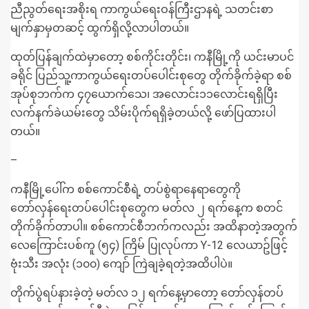
ညီညွတ်ရေးအစိုးရ ကာကွယ်ရေးဝန်ကြီးဌာနရဲ့ သတင်းစာ
မျက်နှာမှတဆင့် ထွက်ရှိလို့လာပါတယ်။
ထုတ်ပြန်ချက်ထဲမှာတော့ စစ်ကိုင်းတိုင်း၊ ကနီမြို့ကို ယင်းမာပင်
ခရိုင် ပြည်သူ့ကာကွယ်ရေးတပ်ပေါင်းစုတွေ တိုက်ခိုက်ခဲ့ရာ စစ်
အုပ်စုဘက်က ၄၇ယောက်သေ၊ အလောင်း၁၁လောင်းရရှိပြီး
လက်နက်ခဲယမ်းတွေ သိမ်းပိုက်ရရှိခဲ့တယ်လို့ ဖော်ပြထားပါ
တယ်။
–
ကနီမြို့ပေါ်က စစ်ကောင်စီရဲ့ တပ်စွဲရာနေရာတွေကို
တော်လှန်ရေးတပ်ပေါင်းစုတွေက မတ်လ ၂ ရက်နေ့က စတင်
တိုက်ခိုက်တာပါ။ စစ်ကောင်စီဘက်ကလည်း အထိနာတဲ့အတွက်
လေကြောင်းပစ်ကူ (၅၄) ကြိမ် ပြုလုပ်ကာ Y-12 လေယာဥ်ဖြင့်
ဗုံးသီး အလုံး (၁၀၀) ကျော် ကြဲချခဲ့ရတဲ့အထိပါပဲ။
တိုက်ပွဲရပ်နားခဲ့တဲ့ မတ်လ ၁၂ ရက်နေ့မှာတော့ တော်လှန်တပ်