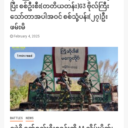
ပြီး စစ်ဦးစီး(တတိယတန်း)G3 ဗိုလ်ကြီး
သော်တာအပါအဝင် စစ်သုံ့ပန်း(၂၇)ဦး
ဖမ်းမိ
February 4, 2025
1 min read
BATTLES
NEWS
ငဖဲရှိ ဂုတ်စည်းရိုးစခန်းကို AA သိမ်းပိုက်၊