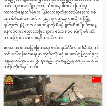
ကင်း၊ ဘုတလင်မြို့များနှင့် ထိစပ်နေပါတယ်။ ပြည်သူ့
ကာကွယ်ရေးတပ်ဖွဲ့များ ပြန်လည်ဆုတ်ခွာလာပြီးနောက် စစ်
ကောင်စီတပ်ဟာ မတ်လ (၁၃) ရက်ညနေကစလို့ ကနီမြို့
ရပ်ကွက်(၂)နဲ့ တဇယ်ချောင်ရွာကို မီးရှို့ဖျက်ဆီးခဲ့ပြီး ဒီကနေ့
မနက်ပိုင်းမှာ ညောင်သမြားရွာက ဒေသခံ ၃၀ ခန့်ကို ဖမ်းဆီး
ထားကြောင်း သတင်းရရှိထားပါတယ်။
စစ်အာဏာရှင်အမြစ်ဖြတ်ရေး ဖက်ဒရယ်ဒီမိုကရေစီနိုင်ငံတော်
သစ် ပေါ်ထွန်းလာရေးမှာ ကိုယ်ကျိုးမငဲ့ ပေးဆပ်စွန့်လွှတ်ခဲ့သူ
ကျဆုံးတပ်ဖွဲ့ဝင် ၁၁ ဦးကိုလည်း ဂုဏ်ယူဉီးညွှတ်ရင်း သတင်း
တင်ပြလိုက်ရပါတယ်။