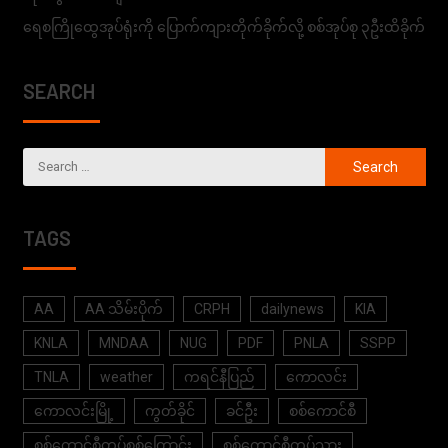
ရေစကြိုထွေအုပ်ရုံးကို ပြောက်ကျားတိုက်ခိုက်လို့ စစ်အုပ်စု ၃ဦးထိခိုက်
SEARCH
TAGS
AA
AA သိမ်းပိုက်
CRPH
dailynews
KIA
KNLA
MNDAA
NUG
PDF
PNLA
SSPP
TNLA
weather
ကရင်နီပြည်
ကောလင်း
ကောလင်းမြို့
ကွတ်ခိုင်
ခင်ဦး
စစ်ကောင်စီ
စစ်ကောင်စီတပ်စစ်ကြောင်း
စစ်ကောင်စီတပ်သား