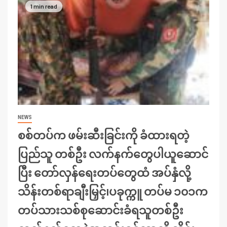
1 min read
NEWS
စစ်တပ်က ဖမ်းဆီးခြင်းကို ခံထားရတဲ့
ပြည်သူ တစ်ဦး လက်နက်တွေပါယူဆောင်
ပြီး တော်လှန်ရေးတပ်တွေထံ အပ်နှံလို့
သိန်းတစ်ရာချီးမြှင့်၊ပခုက္ကူ တပ်မ ၁၀၁က
တပ်သားသစ်စုဆောင်းခံရသူတစ်ဦး