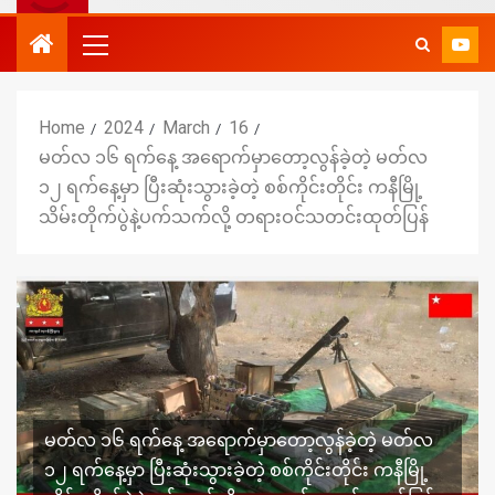
Home
2024
March
16
မတ်လ ၁၆ ရက်နေ့ အရောက်မှာတော့လွန်ခဲ့တဲ့ မတ်လ
၁၂ ရက်နေ့မှာ ပြီးဆုံးသွားခဲ့တဲ့ စစ်ကိုင်းတိုင်း ကနီမြို့
သိမ်းတိုက်ပွဲနဲ့ပက်သက်လို့ တရားဝင်သတင်းထုတ်ပြန်
မတ်လ ၁၆ ရက်နေ့ အရောက်မှာတော့လွန်ခဲ့တဲ့ မတ်လ
၁၂ ရက်နေ့မှာ ပြီးဆုံးသွားခဲ့တဲ့ စစ်ကိုင်းတိုင်း ကနီမြို့