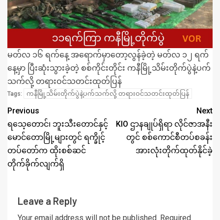
မတ်လ ၁၆ ရက်နေ့ အရောက်မှာတော့လွန်ခဲ့တဲ့ မတ်လ ၁၂ ရက်
နေ့မှာ ပြီးဆုံးသွားခဲ့တဲ့ စစ်ကိုင်းတိုင်း ကနီမြို့သိမ်းတိုက်ပွဲနဲ့ပက်
သက်လို့ တရားဝင်သတင်းထုတ်ပြန်
ကနီမြို့သိမ်းတိုက်ပွဲနဲ့ပက်သက်လို့ တရားဝင်သတင်းထုတ်ပြန်
Tags:
Previous
Next
ရသေ့တောင်၊ ဘူးသီးတောင်နှင့်
KIO ဌာနချုပ်ရှိရာ လိုင်ဇာအနီး
မောင်တောမြို့များတွင် ရက္ခိုင့်
တွင် စစ်ကောင်စီတပ်စခန်း
တပ်တော်က ထိုးစစ်ဆင်
အားလုံးတိုက်ထုတ်နိုင်ခဲ့
တိုက်ခိုက်လျက်ရှိ
Leave a Reply
Your email address will not be published.
Required