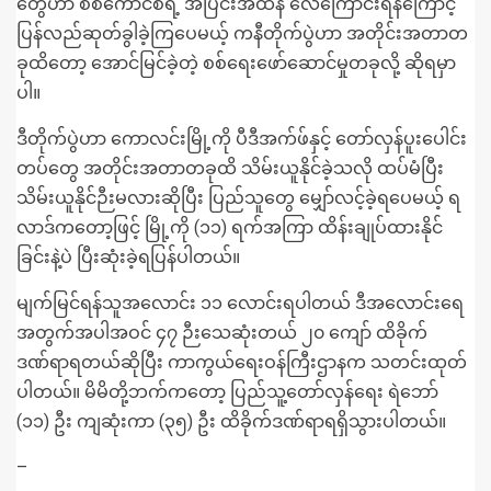
တွေဟာ စစ်ကောင်စီရဲ့ အပြင်းအထန် လေကြောင်းရန်ကြောင့်
ပြန်လည်ဆုတ်ခွါခဲ့ကြပေမယ့် ကနီတိုက်ပွဲဟာ အတိုင်းအတာတ
ခုထိတော့ အောင်မြင်ခဲ့တဲ့ စစ်ရေးဖော်ဆောင်မှုတခုလို့ ဆိုရမှာ
ပါ။
ဒီတိုက်ပွဲဟာ ကောလင်းမြို့ကို ပီဒီအက်ဖ်နှင့် တော်လှန်ပူးပေါင်း
တပ်တွေ အတိုင်းအတာတခုထိ သိမ်းယူနိုင်ခဲ့သလို ထပ်မံပြီး
သိမ်းယူနိုင်ဉီးမလားဆိုပြီး ပြည်သူတွေ မျှော်လင့်ခဲ့ရပေမယ့် ရ
လာဒ်ကတော့ဖြင့် မြို့ကို (၁၁) ရက်အကြာ ထိန်းချုပ်ထားနိုင်
ခြင်းနဲ့ပဲ ပြီးဆုံးခဲ့ရပြန်ပါတယ်။
မျက်မြင်ရန်သူအလောင်း ၁၁ လောင်းရပါတယ် ဒီအလောင်းရေ
အတွက်အပါအဝင် ၄၇ ဉီးသေဆုံးတယ် ၂၀ ကျော် ထိခိုက်
ဒဏ်ရာရတယ်ဆိုပြီး ကာကွယ်ရေးဝန်ကြီးဌာနက သတင်းထုတ်
ပါတယ်။ မိမိတို့ဘက်ကတော့ ပြည်သူ့တော်လှန်ရေး ရဲဘော်
(၁၁) ဦး ကျဆုံးကာ (၃၅) ဦး ထိခိုက်ဒဏ်ရာရရှိသွားပါတယ်။
–