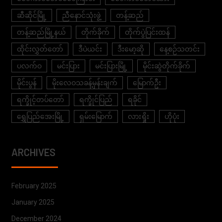
ဆီဆိုင်မြို့
ညီနောင်သုံးဖွဲ့
တန့်ဆည်
တန့်ဆည်မြို့နယ်
တိုက်ခိုက်
တိုက်ပွဲပြင်းထန်
ထိုင်းလွှတ်တော်
ဒီပဲယင်း
ဒီးမော့ဆို
နေ့စဉ်သတင်း
ပလက်ဝ
မင်းပြား
မင်းပြားမြို့
မိုင်းဆွဲတိုက်ခိုက်
မိုင်းပွန်
မိုးလေဝသခန့်မှန်းချက်
မြောက်ဦး
ရက္ခိုင့်တပ်တော်
ရက္ခိုင်ပြည်
ရခိုင်
ရွှေပြည်အေးမြို့
ရှမ်းမြောက်
လားရှိုး
ဟိုပုံး
ARCHIVES
February 2025
January 2025
December 2024