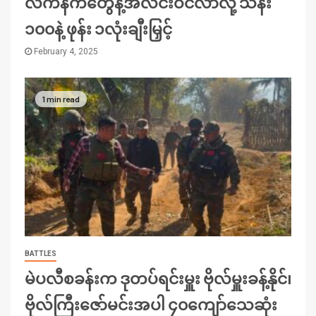
လက်နက်တွေနဲ့အလင်းဝင်လာလို့ သိန်း
၁၀၀နဲ့ ဖုန်း ၁လုံးချီးမြှင့်
February 4, 2025
1 min read
BATTLES
မဲပလီစခန်းက ဒုတပ်ရင်းမှူး ဗိုလ်မှူးခန့်နိုင်၊
ဗိုလ်ကြီးဇော်မင်းအပါ ၄၀ကျော်သေဆုံး