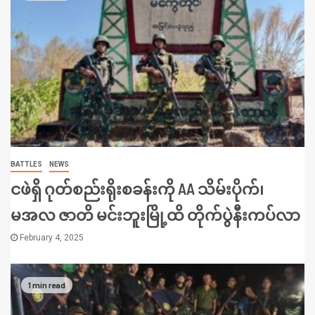
BATTLES
NEWS
ငဖဲရှိ ဂုတ်စည်းရိုးစခန်းကို AA သိမ်းပိုက်၊
မအလ ဇာတိ မင်းဘူးမြို့ထိ တိုက်ပွဲနီးကပ်လာ
February 4, 2025
1 min read