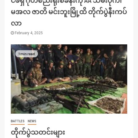
မအလ ဇာတိ မင်းဘူးမြို့ထိ တိုက်ပွဲနီးကပ်
လာ
February 4, 2025
1 min read
BATTLES
NEWS
တိုက်ပွဲသတင်းများ