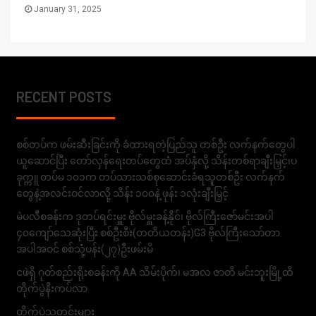
January 31, 2025
RECENT POSTS
စစ်တပ်က ဖမ်းဆီးခြင်းကို ခံထားရတဲ့ပြည်သူ တစ်ဦး လက်နက်တွေပါ
ယူဆောင်ပြီး တော်လှန်ရေးတပ်တွေထံ အပ်နှံလို့ သိန်းတစ်ရာချီးမြှင့်၊ပ
ခုက္ကူ တပ်မ ၁၀၁က တပ်သားသစ်စုဆောင်းခံရသူတစ်ဦး လက်နက်
တွေနဲ့အလင်းဝင်လာလို့ သိန်း ၁၀၀နဲ့ ဖုန်း ၁လုံးချီးမြှင့်
မဲပလီစခန်းက ဒုတပ်ရင်းမှူး ဗိုလ်မှူးခန့်နိုင်၊ ဗိုလ်ကြီးဇော်မင်းအပါ
၄၀ကျော်သေဆုံးပြီး စစ်ဦးစီး(တတိယတန်း)G3 ဗိုလ်ကြီးသော်တာ
အပါအဝင် စစ်သုံ့ပန်း(၂၇)ဦးဖမ်းမိ
ငဖဲရှိ ဂုတ်စည်းရိုးစခန်းကို AA သိမ်းပိုက်၊ မအလ ဇာတိ မင်းဘူးမြို့ထိ
တိုက်ပွဲနီးကပ်လာ
တိုက်ပွဲသတင်းများ