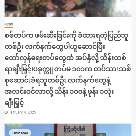
NEWS
စစ်တပ်က ဖမ်းဆီးခြင်းကို ခံထားရတဲ့ပြည်သူ
တစ်ဦး လက်နက်တွေပါယူဆောင်ပြီး
တော်လှန်ရေးတပ်တွေထံ အပ်နှံလို့ သိန်းတစ်
ရာချီးမြှင့်၊ပခုက္ကူ တပ်မ ၁၀၁က တပ်သားသစ်
စုဆောင်းခံရသူတစ်ဦး လက်နက်တွေနဲ့
အလင်းဝင်လာလို့ သိန်း ၁၀၀နဲ့ ဖုန်း ၁လုံး
ချီးမြှင့်
February 4, 2025
1 min read