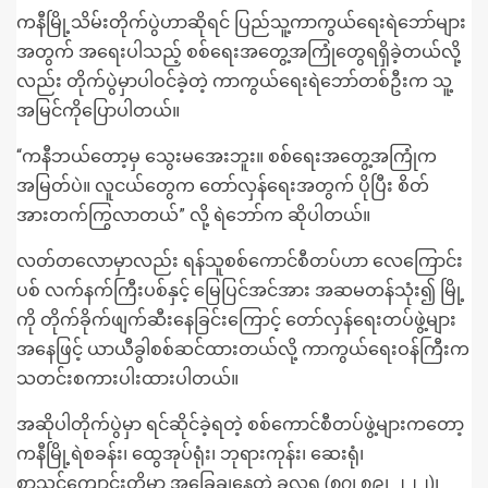
ကနီမြို့သိမ်းတိုက်ပွဲဟာဆိုရင် ပြည်သူ့ကာကွယ်ရေးရဲဘော်များ
အတွက် အရေးပါသည့် စစ်ရေးအတွေ့အကြုံတွေရရှိခဲ့တယ်လို့
လည်း တိုက်ပွဲမှာပါဝင်ခဲ့တဲ့ ကာကွယ်ရေးရဲဘော်တစ်ဦးက သူ့
အမြင်ကိုပြောပါတယ်။
“ကနီဘယ်တော့မှ သွေးမအေးဘူး။ စစ်ရေးအတွေ့အကြုံက
အမြတ်ပဲ။ လူငယ်တွေက တော်လှန်ရေးအတွက် ပိုပြီး စိတ်
အားတက်ကြွလာတယ်” လို့ ရဲဘော်က ဆိုပါတယ်။
လတ်တလောမှာလည်း ရန်သူစစ်ကောင်စီတပ်ဟာ လေကြောင်း
ပစ် လက်နက်ကြီးပစ်နှင့် မြေပြင်အင်အား အဆမတန်သုံး၍ မြို့
ကို တိုက်ခိုက်ဖျက်ဆီးနေခြင်းကြောင့် တော်လှန်ရေးတပ်ဖွဲ့များ
အနေဖြင့် ယာယီခွါစစ်ဆင်ထားတယ်လို့ ကာကွယ်ရေးဝန်ကြီးက
သတင်းစကားပါးထားပါတယ်။
အဆိုပါတိုက်ပွဲမှာ ရင်ဆိုင်ခဲ့ရတဲ့ စစ်ကောင်စီတပ်ဖွဲ့များကတော့
ကနီမြို့ရဲစခန်း၊ ထွေအုပ်ရုံး၊ ဘုရားကုန်း၊ ဆေးရုံ၊
စာသင်ကျောင်းတို့မှာ အခြေချနေတဲ့ ခလရ (၈၇၊ ၈၉၊ ၂၂၂)၊