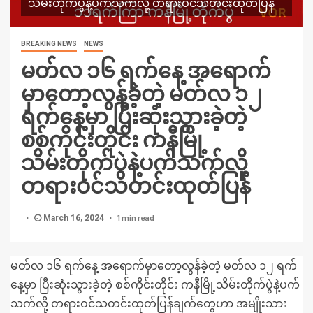
သိမ်းတိုက်ပွဲနဲ့ပက်သက်လို့ တရားဝင်သတင်းထုတ်ပြန်
BREAKING NEWS
NEWS
မတ်လ ၁၆ ရက်နေ့ အရောက်
မှာတော့လွန်ခဲ့တဲ့ မတ်လ ၁၂
ရက်နေ့မှာ ပြီးဆုံးသွားခဲ့တဲ့
စစ်ကိုင်းတိုင်း ကနီမြို့
သိမ်းတိုက်ပွဲနဲ့ပက်သက်လို့
တရားဝင်သတင်းထုတ်ပြန်
1 min read
March 16, 2024
မတ်လ ၁၆ ရက်နေ့ အရောက်မှာတော့လွန်ခဲ့တဲ့ မတ်လ ၁၂ ရက်
နေ့မှာ ပြီးဆုံးသွားခဲ့တဲ့ စစ်ကိုင်းတိုင်း ကနီမြို့သိမ်းတိုက်ပွဲနဲ့ပက်
သက်လို့ တရားဝင်သတင်းထုတ်ပြန်ချက်တွေဟာ အမျိုးသား