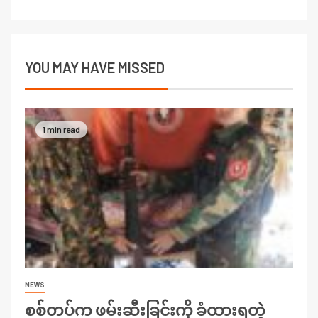
YOU MAY HAVE MISSED
1 min read
NEWS
စစ်တပ်က ဖမ်းဆီးခြင်းကို ခံထားရတဲ့