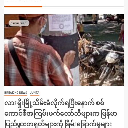
1 min read
BREAKING NEWS
JUNTA
လားရှိုးမြို့သိမ်းခံလိုက်ရပြီးနောက် စစ်
ကောင်စီအကြမ်းဖက်လော်ဘီများက မြန်မာ
ပြည်ဖွားတရုတ်များကို ခြိမ်းခြောက်မှုများ