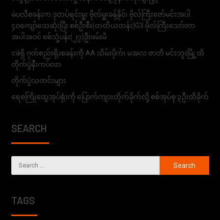
မဲပလီစခန်းက ဒုတပ်ရင်းမှူး ဗိုလ်မှူးခန့်နိုင်၊ ဗိုလ်ကြီးဇော်မင်းအပါ
၄၀ကျော်သေဆုံးပြီး စစ်ဦးစီး(တတိယတန်း)G3 ဗိုလ်ကြီးသော်တာ
အပါအဝင် စစ်သုံ့ပန်း(၂၇)ဦးဖမ်းမိ
ငဖဲရှိ ဂုတ်စည်းရိုးစခန်းကို AA သိမ်းပိုက်၊ မအလ ဇာတိ မင်းဘူးမြို့ထိ
တိုက်ပွဲနီးကပ်လာ
တိုက်ပွဲသတင်းများ
ရေစကြိုထွေအုပ်ရုံးကို ပြောက်ကျားတိုက်ခိုက်လို့ စစ်အုပ်စု ၃ဦးထိခိုက်
SEARCH
TAGS