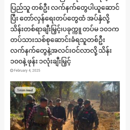
ပြည်သူ တစ်ဦး လက်နက်တွေပါယူဆောင်
ပြီး တော်လှန်ရေးတပ်တွေထံ အပ်နှံလို့
သိန်းတစ်ရာချီးမြှင့်၊ပခုက္ကူ တပ်မ ၁၀၁က
တပ်သားသစ်စုဆောင်းခံရသူတစ်ဦး
လက်နက်တွေနဲ့အလင်းဝင်လာလို့ သိန်း
၁၀၀နဲ့ ဖုန်း ၁လုံးချီးမြှင့်
February 4, 2025
1 min read