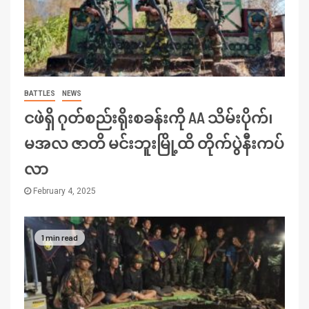
BATTLES
NEWS
ငဖဲရှိ ဂုတ်စည်းရိုးစခန်းကို AA သိမ်းပိုက်၊
မအလ ဇာတိ မင်းဘူးမြို့ထိ တိုက်ပွဲနီးကပ်
လာ
February 4, 2025
1 min read