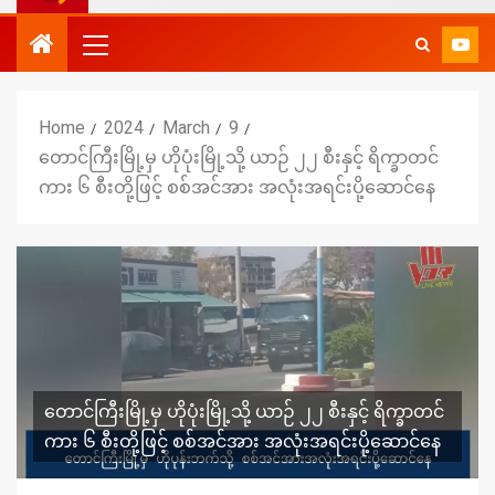
Home
2024
March
9
တောင်ကြီးမြို့မှ ဟိုပုံးမြို့သို့ ယာဉ် ၂၂ စီးနှင့် ရိက္ခာတင်
ကား ၆ စီးတို့ဖြင့် စစ်အင်အား အလုံးအရင်းပို့ဆောင်နေ
တောင်ကြီးမြို့မှ ဟိုပုံးမြို့သို့ ယာဉ် ၂၂ စီးနှင့် ရိက္ခာတင်
ကား ၆ စီးတို့ဖြင့် စစ်အင်အား အလုံးအရင်းပို့ဆောင်နေ