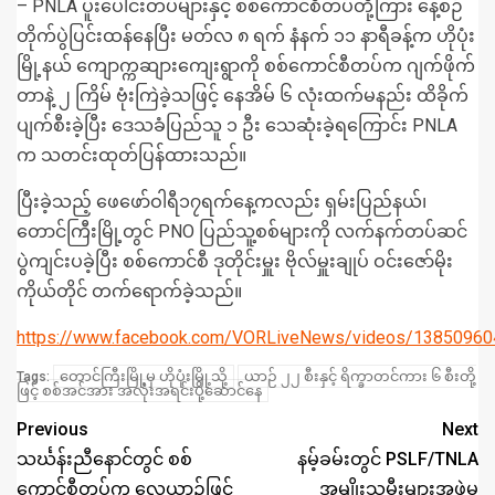
– PNLA ပူးပေါင်းတပ်များနှင့် စစ်ကောင်စီတပ်တို့ကြား နေ့စဉ်
တိုက်ပွဲပြင်းထန်နေပြီး မတ်လ ၈ ရက် နံနက် ၁၁ နာရီခန့်က ဟိုပုံး
မြို့နယ် ကျောက္ကဆျားကျေးရွာကို စစ်ကောင်စီတပ်က ဂျက်ဖိုက်
တာနဲ့ ၂ ကြိမ် ဗုံးကြဲခဲ့သဖြင့် နေအိမ် ၆ လုံးထက်မနည်း ထိခိုက်
ပျက်စီးခဲ့ပြီး ဒေသခံပြည်သူ ၁ ဦး သေဆုံးခဲ့ရကြောင်း PNLA
က သတင်းထုတ်ပြန်ထားသည်။
ပြီးခဲ့သည့် ဖေဖော်ဝါရီ၁၇ရက်နေ့ကလည်း ရှမ်းပြည်နယ်၊
တောင်ကြီးမြို့တွင် PNO ပြည်သူ့စစ်များကို လက်နက်တပ်ဆင်
ပွဲကျင်းပခဲ့ပြီး စစ်ကောင်စီ ဒုတိုင်းမှူး ဗိုလ်မှူးချုပ် ဝင်းဇော်မိုး
ကိုယ်တိုင် တက်ရောက်ခဲ့သည်။
https://www.facebook.com/VORLiveNews/videos/1385096
တောင်ကြီးမြို့မှ ဟိုပုံးမြို့သို့
ယာဉ် ၂၂ စီးနှင့် ရိက္ခာတင်ကား ၆ စီးတို့
Tags:
ဖြင့် စစ်အင်အား အလုံးအရင်းပို့ဆောင်နေ
Previous
Next
သင်္ဃန်းညီနောင်တွင် စစ်
နမ့်ခမ်းတွင် PSLF/TNLA
ကောင်စီတပ်က လေယာဉ်ဖြင့်
အမျိုးသမီးများအဖွဲ့မှ