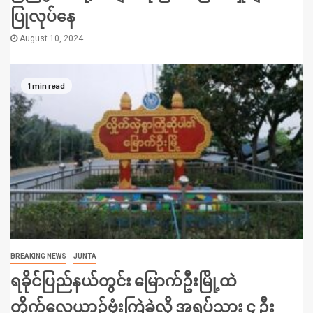
ပြုလုပ်နေ
August 10, 2024
1 min read
BREAKING NEWS
JUNTA
ရခိုင်ပြည်နယ်တွင်း မြောက်ဦးမြို့ထဲ
တိုက်လေယာဉ်ဗုံးကြဲခဲ့လို့ အရပ်သား ၄ ဦး