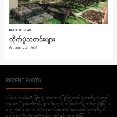
BATTLES
NEWS
တိုက်ပွဲသတင်းများ
January 31, 2025
RECENT POSTS
စစ်တပ်က ဖမ်းဆီးခြင်းကို ခံထားရတဲ့ပြည်သူ တစ်ဦး လက်နက်တွေပါ
ယူဆောင်ပြီး တော်လှန်ရေးတပ်တွေထံ အပ်နှံလို့ သိန်းတစ်ရာချီးမြှင့်၊ပ
ခုက္ကူ တပ်မ ၁၀၁က တပ်သားသစ်စုဆောင်းခံရသူတစ်ဦး လက်နက်
တွေနဲ့အလင်းဝင်လာလို့ သိန်း ၁၀၀နဲ့ ဖုန်း ၁လုံးချီးမြှင့်