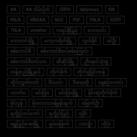
AA
AA သိမ်းပိုက်
CRPH
dailynews
KIA
KNLA
MNDAA
NUG
PDF
PNLA
SSPP
TNLA
weather
ကရင်နီပြည်
ကောလင်း
ကောလင်းမြို့
ကော့ကရိတ်မြို့
ကွတ်ခိုင်
ခင်ဦး
စစ်ကောင်စီ
စစ်ကောင်စီတပ်စစ်ကြောင်း
စစ်ကောင်စီတပ်သား
ဆီဆိုင်မြို့
ညီနောင်သုံးဖွဲ့
တန့်ဆည်မြို့နယ်
တိုက်ခိုက်
တိုက်ပွဲပြင်းထန်
ထိုင်းလွှတ်တော်
ဒီပဲယင်း
ဒီးမော့ဆို
နေ့စဉ်သတင်း
ပလက်ဝ
မင်းပြား
မင်းပြားမြို့
မိုင်းဆွဲတိုက်ခိုက်
မိုင်းပွန်
မိုးလေဝသခန့်မှန်းချက်
မြောက်ဦး
ရက္ခိုင့်တပ်တော်
ရက္ခိုင်ပြည်
ရခိုင်
ရွှေပြည်အေးမြို့
ရှမ်းမြောက်
လားရှိုး
ဟိုပုံး