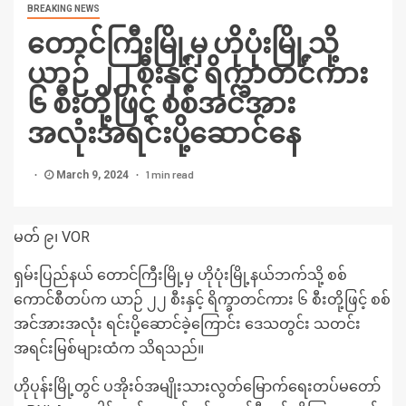
BREAKING NEWS
တောင်ကြီးမြို့မှ ဟိုပုံးမြို့သို့
ယာဉ် ၂၂ စီးနှင့် ရိက္ခာတင်ကား
၆ စီးတို့ဖြင့် စစ်အင်အား
အလုံးအရင်းပို့ဆောင်နေ
1 min read
March 9, 2024
မတ် ၉၊ VOR
ရှမ်းပြည်နယ် တောင်ကြီးမြို့မှ ဟိုပုံးမြို့နယ်ဘက်သို့ စစ်
ကောင်စီတပ်က ယာဉ် ၂၂ စီးနှင့် ရိက္ခာတင်ကား ၆ စီးတို့ဖြင့် စစ်
အင်အားအလုံး ရင်းပို့ဆောင်ခဲ့ကြောင်း ဒေသတွင်း သတင်း
အရင်းမြစ်များထံက သိရသည်။
ဟိုပုန်းမြို့တွင် ပအိုးဝ်အမျိုးသားလွတ်မြောက်ရေးတပ်မတော်