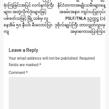
ဗုံးကြဲခြင်းအပြင် လက်နက်ကြီး
နိုင်ငံတကာအမျိုးသမီးများနေ့
များ၊ အတွဲလိုက်ဒုံးများဖြင့်
အခမ်းအနား ကျင်းပပြုလုပ်၊
ပစ်ခတ်သဖြင့် မြို့သစ်မှ လူ
PSLF/TNLA ဒုဥက္ကဋ္ဌ (၁)
နေအိမ် ၅၀ နီးပါး မီးလောင်ပြာ
ဒုဗိုလ်ချုပ်ကြီး တားဂျုတ်ဂျားမှ
ကျ
အမှာစကားပြောကြား
Leave a Reply
Your email address will not be published.
Required
fields are marked
*
Comment
*