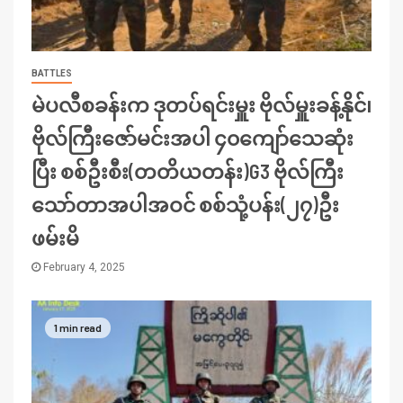
BATTLES
မဲပလီစခန်းက ဒုတပ်ရင်းမှူး ဗိုလ်မှူးခန့်နိုင်၊
ဗိုလ်ကြီးဇော်မင်းအပါ ၄၀ကျော်သေဆုံး
ပြီး စစ်ဦးစီး(တတိယတန်း)G3 ဗိုလ်ကြီး
သော်တာအပါအဝင် စစ်သုံ့ပန်း(၂၇)ဦး
ဖမ်းမိ
February 4, 2025
1 min read