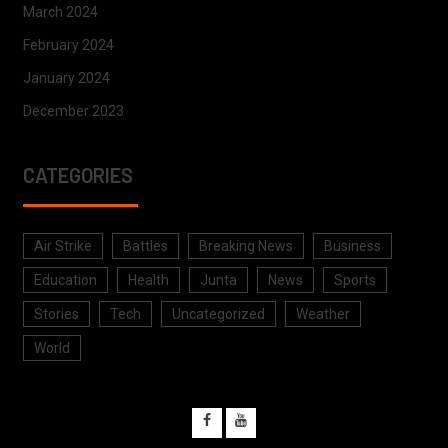
March 2024
February 2024
January 2024
December 2023
CATEGORIES
Air Strike
Battles
Breaking News
Business
Education
Health
Junta
News
Sports
Stories
Tech
Uncategorized
Weather
World