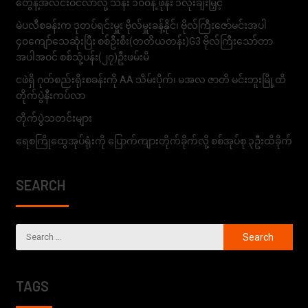
တွေနဲ့အလင်းဝင်လာလို့ သိန်း ၁၀၀နဲ့ ဖုန်း ၁လုံးချီးမြှင့်
မဲပလီစခန်းက ဒုတပ်ရင်းမှူး ဗိုလ်မှူးခန့်နိုင်၊ ဗိုလ်ကြီးဇော်မင်းအပါ
၄၀ကျော်သေဆုံးပြီး စစ်ဦးစီး(တတိယတန်း)G3 ဗိုလ်ကြီးသော်တာ
အပါအဝင် စစ်သုံ့ပန်း(၂၇)ဦးဖမ်းမိ
ငဖဲရှိ ဂုတ်စည်းရိုးစခန်းကို AA သိမ်းပိုက်၊ မအလ ဇာတိ မင်းဘူးမြို့ထိ
တိုက်ပွဲနီးကပ်လာ
တိုက်ပွဲသတင်းများ
ရေစကြိုထွေအုပ်ရုံးကို ပြောက်ကျားတိုက်ခိုက်လို့ စစ်အုပ်စု ၃ဦးထိခိုက်
SEARCH
TAGS