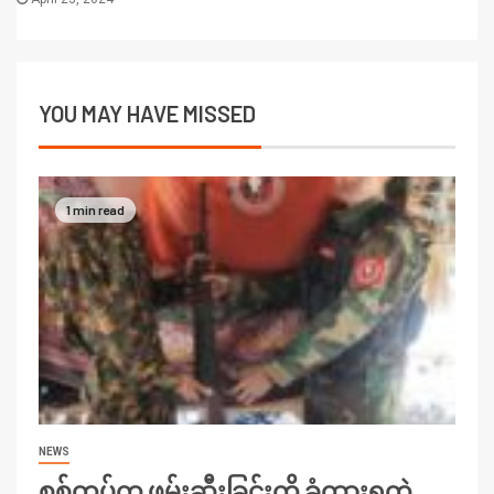
YOU MAY HAVE MISSED
1 min read
NEWS
စစ်တပ်က ဖမ်းဆီးခြင်းကို ခံထားရတဲ့