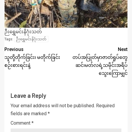
ဉီးရွှေမင်းနိဂုံးသတ်
ဉီးရွှေမင်းနိဂုံးသတ်
Tags:
Previous
Next
သူတို့တိုက်ခြင်း၊ မတိုက်ခြင်း
တပ်အပြုတ်မှာဇာတ်ရှုပ်တွေ
စဉ်းစားရင်းနဲ့
ဆင်၊မတ်လရဲ့သမိုင်းအရိပ်
သွေး‌ကြောမျှင်
Leave a Reply
Your email address will not be published.
Required
fields are marked
*
Comment
*