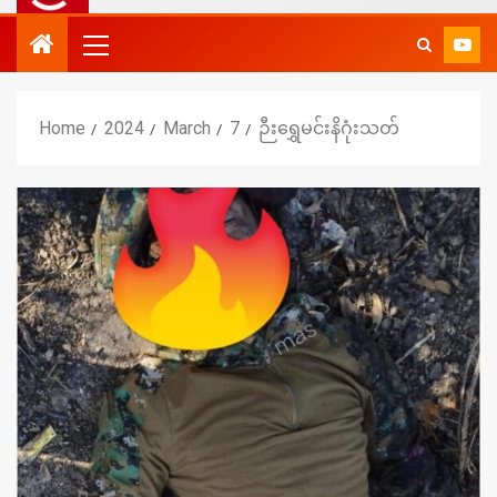
Home
2024
March
7
ဉီးရွှေမင်းနိဂုံးသတ်