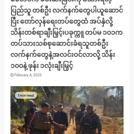
ပြည်သူ တစ်ဦး လက်နက်တွေပါယူဆောင်
ပြီး တော်လှန်ရေးတပ်တွေထံ အပ်နှံလို့
သိန်းတစ်ရာချီးမြှင့်၊ပခုက္ကူ တပ်မ ၁၀၁က
တပ်သားသစ်စုဆောင်းခံရသူတစ်ဦး
လက်နက်တွေနဲ့အလင်းဝင်လာလို့ သိန်း
၁၀၀နဲ့ ဖုန်း ၁လုံးချီးမြှင့်
February 4, 2025
1 min read