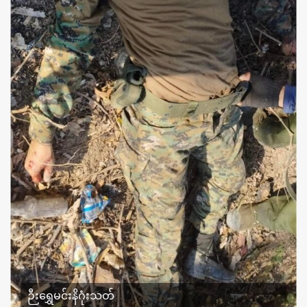
ဉီးရွှေမင်းနိဂုံးသတ်