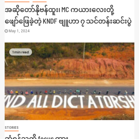
အဆိုတော်နိုဗန်ထူး၊ MC ကယားလေးတို့
ဖျော်ဖြေခဲ့တဲ့ KNDF ဗျူဟာ ၇ သင်တန်းဆင်းပွဲ
May 1, 2024
1 min read
STORIES
ဘုံရန်သူကို focus ထား