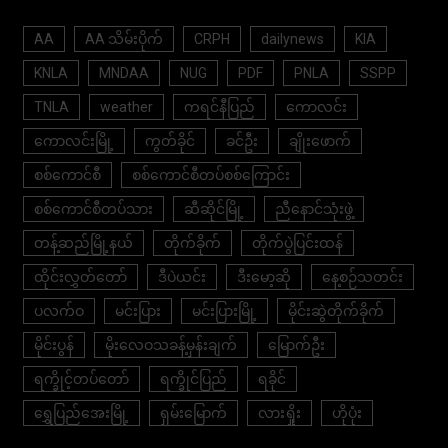
AA
AA သိမ်းပိုက်
CRPH
dailynews
KIA
KNLA
MNDAA
NUG
PDF
PNLA
SSPP
TNLA
weather
ကရင်နီပြည်
ကောလင်း
ကောလင်းမြို့
ကွတ်ခိုင်
ခင်ဦး
ချိုးဖောက်
စစ်ကောင်စီ
စစ်ကောင်စီတပ်စစ်ကြောင်း
စစ်ကောင်စီတပ်သား
ဆီဆိုင်မြို့
ညီနောင်သုံးဖွဲ့
တန့်ဆည်မြို့နယ်
တိုက်ခိုက်
တိုက်ပွဲပြင်းထန်
ထိုင်းလွှတ်တော်
ဒီပဲယင်း
ဒီးမော့ဆို
နေ့စဉ်သတင်း
ပလက်ဝ
မင်းပြား
မင်းပြားမြို့
မိုင်းဆွဲတိုက်ခိုက်
မိုင်းပွန်
မိုးလေဝသခန့်မှန်းချက်
မြောက်ဦး
ရက္ခိုင့်တပ်တော်
ရက္ခိုင်ပြည်
ရခိုင်
ရွှေပြည်အေးမြို့
ရှမ်းမြောက်
လားရှိုး
ဟိုပုံး