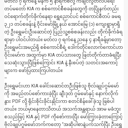
မတ်လ ၇ ရက်နေ့ မနက် ၅ နာရီကစလို့ ကချင်လွတ်လပ်ရေး
တပ်မတော် KIA က စစ်ကောင်စီစခန်းတွေကို တပြိုနက်တည်း
ဝင်ရောက်တိုက်ခိုက်နေရာ ရွှေညောင်ပင် စစ်ကောင်စီတပ် ခမရ
၃၂၁ တပ်စခန်းနဲ့ ဝိုင်းမော်မြို့နယ် အောင်မြေ (၁) ကျေးရွာမှာရှိ
တဲ့ ဦးရွှေမင်းဦးဆောင်တဲ့ ပြည်သူ့စစ်စခန်းလည်း တိုက်ခိုက်ခံရ
ရာမှာ ပါဝင်ပါတယ်။ မတ်လ ၇ ရက်နေ့ ညနေ ၄ နာရီခန့်မှာတော့
ဉီးရွှေမင်းအမည်ရှိ စစ်ကောင်စီရဲ့ ဒေါက်တိုင်လောက်ကောင်ဟာ
ဝိုင်းမော်က အထွက်မှာ KIA တပ်သားတွေ ဖြတ်တိုက်တာခံရပြီး
သေဆုံးသွားပြီဖြစ်ကြောင်း KIA နဲ့ နီးစပ်တဲ့ သတင်းအကောင့်
များက ဖော်ပြထားကြပါတယ်။
–
ဉီးရွှေမင်းဟာ KIA ခေါင်းဆောင်တဉီးဖြစ်သူ ဗိုလ်ချုပ်ဂွမ်မော်
ကို အမည်တပ်စော်ကားခဲ့ပြီး ချီးဒုတ် ဂွမ်မော်နှင့် နောက်လိုက်
နွား PDF လို့ ရိုင်းစိုင်းခိုင်းနှိုင်းကာ စတင်စိန်ခေါ်ခဲ့သူ ဖြစ်ပါ
တယ်။ ဘယ်မှာနေတာသိတယ် အသက်အန္တရာယ် အာမ မခံဘူး
စသည်ဖြင့် KIA နှင့် PDF ကိုစော်ကားပြီး မော်ကြွားခဲ့တာကြောင့်
ဗိုလ်ချုပ်ဂွမ်မော်ဘက်ကတော့ “အဆိုပါစာနဲ့ပက်သက်ပြီး ဉီးရွှေ