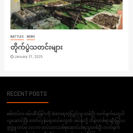
BATTLES
NEWS
တိုက်ပွဲသတင်းများ
January 31, 2025
RECENT POSTS
စစ်တပ်က ဖမ်းဆီးခြင်းကို ခံထားရတဲ့ပြည်သူ တစ်ဦး လက်နက်တွေပါ
ယူဆောင်ပြီး တော်လှန်ရေးတပ်တွေထံ အပ်နှံလို့ သိန်းတစ်ရာချီးမြှင့်၊ပ
ခုက္ကူ တပ်မ ၁၀၁က တပ်သားသစ်စုဆောင်းခံရသူတစ်ဦး လက်နက်