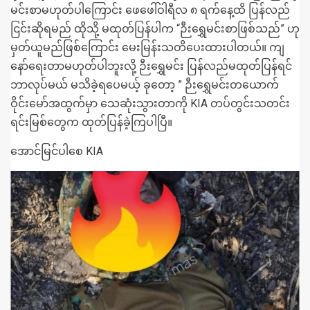
မင်းစာမဟုတ်ပါကြောင်း ဖေဖေါ်ဝါရီလ ၈ ရက်နေ့ထိ ပြန်လည်
ငြင်းဆိုရမည် ထိုသို့ မထုတ်ပြန်ပါက “ဉီးရွှေမင်းစာဖြစ်သည်” ဟု
မှတ်ယူမည်ဖြစ်ကြောင်း မေးမြန်းသတိပေးထားပါတယ်။ ကျ
နော်ရေးတာမဟုတ်ပါဘူးလို့ ဉီးရွှေမင်း ပြန်လည်မထုတ်ပြန်ရင်
ဘာလုပ်မယ် မသိခဲ့ရပေမယ့် ခုတော့ ” ဉီးရွှေမင်းတ‌ယောက်
ဝိုင်းမော်အထွက်မှာ သေဆုံးသွားတာကို KIA တပ်တွင်းသတင်း
ရင်းမြစ်တွေက ထုတ်ပြန်ခဲ့ကြပါပြီ။
အောင်မြင်ပါစေ KIA