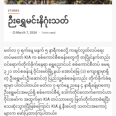
STORIES
ဉီးရွှေမင်းနိဂုံးသတ်
1 min read
March 7, 2024
မတ်လ ၇ ရက်နေ့ မနက် ၅ နာရီကစလို့ ကချင်လွတ်လပ်ရေး
တပ်မတော် KIA က စစ်ကောင်စီစခန်းတွေကို တပြိုင်နက်တည်း
ဝင်ရောက်တိုက်ခိုက်နေရာ ရွှေညောင်ပင် စစ်ကောင်စီတပ် ခမရ
၃၂၁ တပ်စခန်းနဲ့ ဝိုင်းမော်မြို့နယ် အောင်မြေ (၁) ကျေးရွာမှာရှိ
တဲ့ ဦးရွှေမင်းဦးဆောင်တဲ့ ပြည်သူ့စစ်စခန်းလည်း တိုက်ခိုက်ခံရ
ရာမှာ ပါဝင်ပါတယ်။ မတ်လ ၇ ရက်နေ့ ညနေ ၄ နာရီခန့်မှာတော့
ဉီးရွှေမင်းအမည်ရှိ စစ်ကောင်စီရဲ့ ဒေါက်တိုင်လောက်ကောင်ဟာ
ဝိုင်းမော်က အထွက်မှာ KIA တပ်သားတွေ ဖြတ်တိုက်တာခံရပြီး
သေဆုံးသွားပြီဖြစ်ကြောင်း KIA နဲ့ နီးစပ်တဲ့ သတင်းအကောင့်
များက ဖော်ပြထားကြပါတယ်။