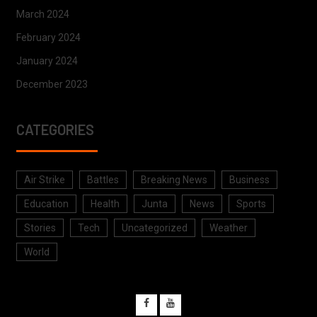
March 2024
February 2024
January 2024
December 2023
CATEGORIES
Air Strike
Battles
Breaking News
Business
Education
Health
Junta
News
Sports
Stories
Tech
Uncategorized
Weather
World