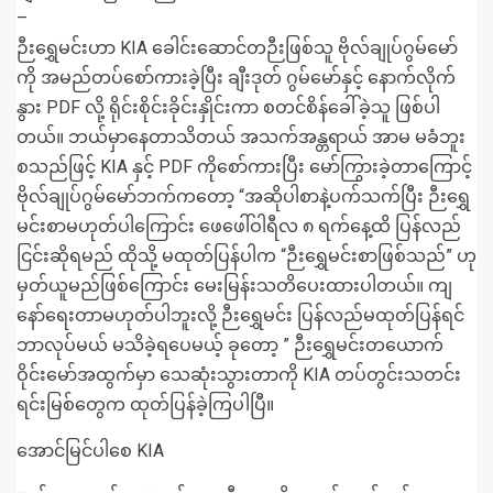
–
ဉီးရွှေမင်းဟာ KIA ခေါင်းဆောင်တဉီးဖြစ်သူ ဗိုလ်ချုပ်ဂွမ်မော်
ကို အမည်တပ်စော်ကားခဲ့ပြီး ချီးဒုတ် ဂွမ်မော်နှင့် နောက်လိုက်
နွား PDF လို့ ရိုင်းစိုင်းခိုင်းနှိုင်းကာ စတင်စိန်ခေါ်ခဲ့သူ ဖြစ်ပါ
တယ်။ ဘယ်မှာနေတာသိတယ် အသက်အန္တရာယ် အာမ မခံဘူး
စသည်ဖြင့် KIA နှင့် PDF ကိုစော်ကားပြီး မော်ကြွားခဲ့တာကြောင့်
ဗိုလ်ချုပ်ဂွမ်မော်ဘက်ကတော့ “အဆိုပါစာနဲ့ပက်သက်ပြီး ဉီးရွှေ
မင်းစာမဟုတ်ပါကြောင်း ဖေဖေါ်ဝါရီလ ၈ ရက်နေ့ထိ ပြန်လည်
ငြင်းဆိုရမည် ထိုသို့ မထုတ်ပြန်ပါက “ဉီးရွှေမင်းစာဖြစ်သည်” ဟု
မှတ်ယူမည်ဖြစ်ကြောင်း မေးမြန်းသတိပေးထားပါတယ်။ ကျ
နော်ရေးတာမဟုတ်ပါဘူးလို့ ဉီးရွှေမင်း ပြန်လည်မထုတ်ပြန်ရင်
ဘာလုပ်မယ် မသိခဲ့ရပေမယ့် ခုတော့ ” ဉီးရွှေမင်းတ‌ယောက်
ဝိုင်းမော်အထွက်မှာ သေဆုံးသွားတာကို KIA တပ်တွင်းသတင်း
ရင်းမြစ်တွေက ထုတ်ပြန်ခဲ့ကြပါပြီ။
အောင်မြင်ပါစေ KIA