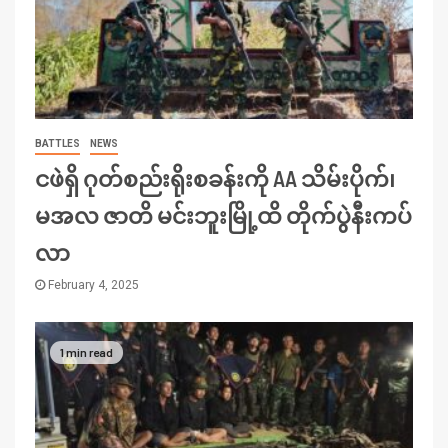
BATTLES
NEWS
ငဖဲရှိ ဂုတ်စည်းရိုးစခန်းကို AA သိမ်းပိုက်၊
မအလ ဇာတိ မင်းဘူးမြို့ထိ တိုက်ပွဲနီးကပ်
လာ
February 4, 2025
1 min read