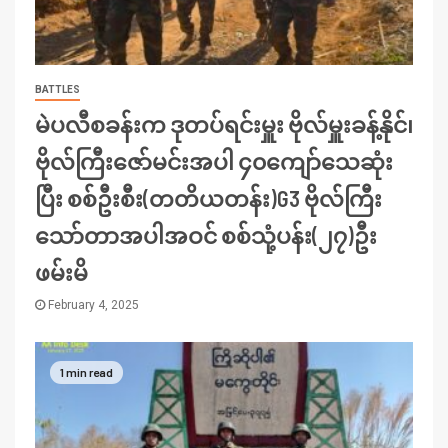
BATTLES
မဲပလီစခန်းက ဒုတပ်ရင်းမှူး ဗိုလ်မှူးခန့်နိုင်၊
ဗိုလ်ကြီးဇော်မင်းအပါ ၄၀ကျော်သေဆုံး
ပြီး စစ်ဦးစီး(တတိယတန်း)G3 ဗိုလ်ကြီး
သော်တာအပါအဝင် စစ်သုံ့ပန်း(၂၇)ဦး
ဖမ်းမိ
February 4, 2025
1 min read