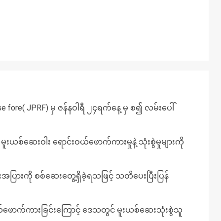
e fore( JPRF) မှ ဇန်နဝါရီ ၂၄ရက်နေ့ မှ စ၍ လမ်းပေါ်
 မူးယစ်ဆေးဝါး ရောင်းဝယ်ဖောက်ကားမှုနဲ့ သုံးစွဲမှုများကို
းအပြားကို စစ်ဆေးတွေ့ရှိခဲ့ရသဖြင့် သတိပေးပြီးပြန်
ယ်ဖောက်ကားခြင်းကြောင့် ဒေသတွင် မူးယစ်ဆေးသုံးစွဲသူ