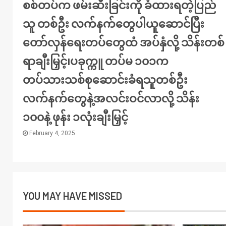
စစ်တပ်က ဖမ်းဆီးခြင်းကို ခံထားရတဲ့ပြည်
သူ တစ်ဦး လက်နက်တွေပါယူဆောင်ပြီး
တော်လှန်ရေးတပ်တွေထံ အပ်နှံလို့ သိန်းတစ်
ရာချီးမြှင့်၊ပခုက္ကူ တပ်မ ၁၀၁က
တပ်သားသစ်စုဆောင်းခံရသူတစ်ဦး
လက်နက်တွေနဲ့အလင်းဝင်လာလို့ သိန်း
၁၀၀နဲ့ ဖုန်း ၁လုံးချီးမြှင့်
February 4, 2025
YOU MAY HAVE MISSED