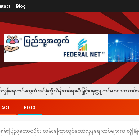
ntact
Blog
နှံလို့ သိန်းတစ်ရာချီးမြှင့်၊ပခုက္ကူ တပ်မ ၁၀၁က တပ်သားသစ်စုဆောင်းခံရသူတ
TACT
BLOG
 ရှမ်းပြည်တောင်ပိုင်း လမ်းကြောတွင်တော်လှန်ရေးတပ်များက လုံခြ