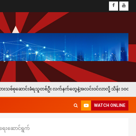
စ်ဦး လက်နက်တွေနဲ့အလင်းဝင်လာလို့ သိန်း ၁၀၀နဲ့ ဖုန်း ၁လုံးချီးမြှင့်
WATCH ONLINE
ုံရေးဆောင်ရွက်