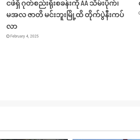
ငဖဲရှိ ဂုတ်စည်းရိုးစခန်းကို AA သိမ်းပိုက်၊
မအလ ဇာတိ မင်းဘူးမြို့ထိ တိုက်ပွဲနီးကပ်
လာ
February 4, 2025