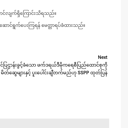
ဆောင်လျက်ရှိကြောင်းသိရသည်။
င်းဆောင်ရွက်ပေးကြရန် မေတ္တာရပ်ခံထားသည်။
Next
ပိုင်ပြဌာန်းခွင့်ခံသော ဖက်ဒရယ်ဒီမိုကရေစီပြည်ထောင်စုကို
မိတ်ဆွေများနှင့် ပူးပေါင်းချီတက်မည်ဟု SSPP ထုတ်ပြန်