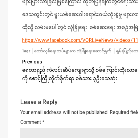
များပြားလာခြင်းဖြစ်ကြောင်း ထုတ်ပြန်ချက်တွင်ရေး
ဒေသတွင်းတွင် မူးယစ်ဆေးဝါးရောင်းဝယ်သုံးစွဲမှု မျာ
ထိုသို့ လမ်းမပေါ် တွင် လုံခြုံရေး ၊စစ်ဆေးရေး အစဥ
https://www.facebook.com/VORLiveNews/videos/
တော်လှန်ရေးတပ်များက လုံခြုံရေးဆောင်ရွက်
ရှမ်းပြည်တေ
Tags:
Previous
ရေတာရှည် ကဲလင်းဆိပ်ကျေးရွာသို့ စစ်ကြောင်းထိုးလာ
ကို စောင့်ကြိုတိုက်ခိုက်ရာ စစ်သား ၃ဦးသေဆုံး
Leave a Reply
Your email address will not be published.
Required fie
Comment
*