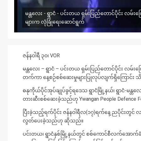
မန္တလေး - ရွာငံ - ပင်းတယ ရှမ်းပြည်တောင်ပိုင်း လမ်
များက လုံခြုံရေးဆောင်ရွက်
ဇန်နဝါရီ ၃၀၊ VOR
မန္တလေး – ရွာငံ – ပင်းတယ ရှမ်းပြည်တောင်ပိုင်း လမ်းက
တက်ကာ နေ့စဉ်စစ်ဆေးမှုများပြုလုပ်လျက်ရှိကြောင်း 
ဓနုကိုယ်ပိုင်အုပ်ချုပ်ခွင့်ရဒေသ ရွာငံမြို့နယ်၊ ရွာငံ-မ
တားဆီးစစ်ဆေးခဲ့သည်ဟု Ywangan People Defence F
ပြီးခဲ့သည့်ရက်ပိုင်း ဇန်နဝါရီလ(၁၇)ရက်နေ့ ညပိုင်းတွင
လွတ်ပေးခဲ့သည်ဟု ဆိုသည်။
ပင်းတယ၊ ရွာငံနှစ်မြို့နယ်တွင် စစ်ကောင်စီလက်အောက်ခ