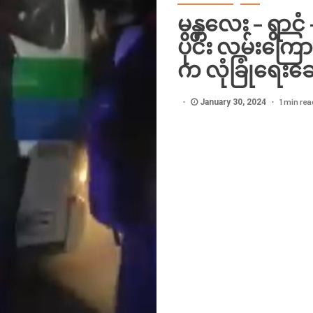
မန္တလေး – ရွာင
ပိုင်း လမ်းကြ
က လုံခြုံရေးဆ
1 min rea
January 30, 2024