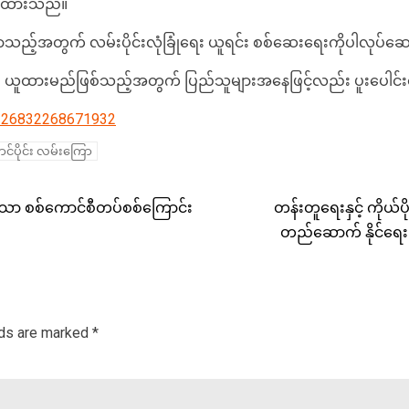
သားထားသည်။
းလာသည့်အတွက် လမ်းပိုင်းလုံခြုံရေး ယူရင်း စစ်ဆေးရေးကိုပါလုပ်
်အမြဲ ယူထားမည်ဖြစ်သည့်အတွက် ပြည်သူများအနေဖြင့်လည်း ပူးပေါ
1126832268671932
ာင်ပိုင်း လမ်းကြော
သော စစ်ကောင်စီတပ်စစ်ကြောင်း
တန်းတူရေးနှင့် ကိုယ်
တည်ဆောက် နိုင်ရေး 
lds are marked
*