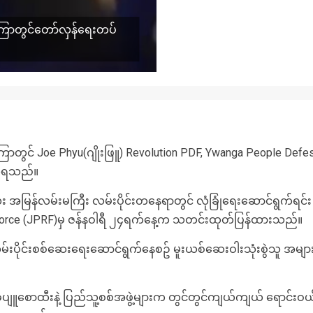
းကြောတွင်တော်လှန်ရေးတပ်
ြောတွင် Joe Phyu(ဂျိုးဖြူ) Revolution PDF, Ywanga People Defes
သိရသည်။
န္တလေး အမြန်လမ်းမကြီး လမ်းပိုင်းတနေရာတွင် လုံခြုံရေးဆောင်ရွက်ရင်း
orce (JPRF)မှ ဇန်နဝါရီ ၂၄ရက်နေ့က သတင်းထုတ်ပြန်ထားသည်။
် လမ်းပိုင်းစစ်ဆေးရေးဆောင်ရွက်နေစဥ် မူးယစ်ဆေးဝါးသုံးစွဲသူ အမျာ
ံပျူစောထီးနဲ့ ပြည်သူ့စစ်အဖွဲ့များက တွင်တွင်ကျယ်ကျယ် ရောင်းဝ