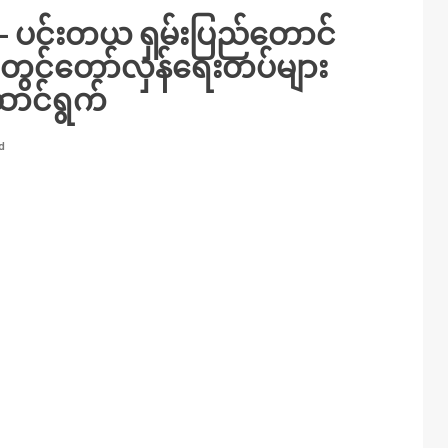
ံ – ပင်းတယ ရှမ်းပြည်တောင်
ောတွင်တော်လှန်ရေးတပ်များ
ောင်ရွက်
d