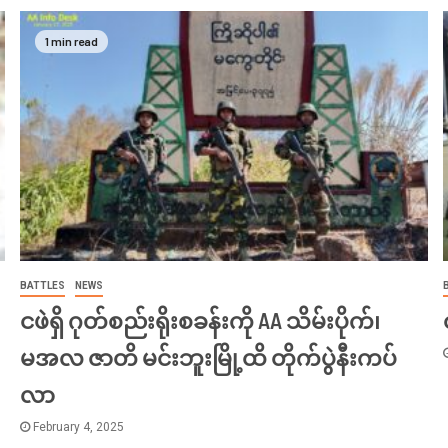
1 min read
BATTLES
NEWS
ငဖဲရှိ ဂုတ်စည်းရိုးစခန်းကို AA သိမ်းပိုက်၊
မအလ ဇာတိ မင်းဘူးမြို့ထိ တိုက်ပွဲနီးကပ်
လာ
February 4, 2025