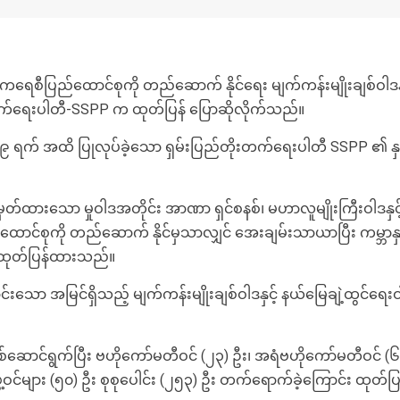
ဒီမိုကရေစီပြည်ထောင်စုကို တည်ဆောက် နိုင်ရေး မျက်ကန်းမျိုးချစ်ဝါဒ
ုးတက်ရေးပါတီ-SSPP က ထုတ်ပြန် ပြောဆိုလိုက်သည်။
လ ၂၉ ရက် အထိ ပြုလုပ်ခဲ့သော ရှမ်းပြည်တိုးတက်ရေးပါတီ SSPP ၏ 
ထားသော မှုဝါဒအတိုင်း အာဏာ ရှင်စနစ်၊ မဟာလူမျိုးကြီးဝါဒနှင့် န
ပြည်ထောင်စုကို တည်ဆောက် နိုင်မှသာလျှင် အေးချမ်းသာယာပြီး ကမ္ဘာနှင
ထုတ်ပြန်ထားသည်။
းသော အမြင်ရှိသည့် မျက်ကန်းမျိုးချစ်ဝါဒနှင့် နယ်မြေချဲ့ထွင်ရေးဝါ
်ရွက်ပြီး ဗဟိုကော်မတီဝင် (၂၃) ဦး၊ အရံဗဟိုကော်မတီဝင် (၆) ဦ
ဖွဲ့ဝင်များ (၅၀) ဦး စုစုပေါင်း (၂၅၃) ဦး တက်ရောက်ခဲ့ကြောင်း ထ