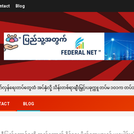
ntact
Blog
ို့ သိန်းတစ်ရာချီးမြှင့်၊ပခုက္ကူ တပ်မ ၁၀၁က တပ်သားသစ်စုဆောင်းခံရသူတစ်ဦ
TACT
BLOG