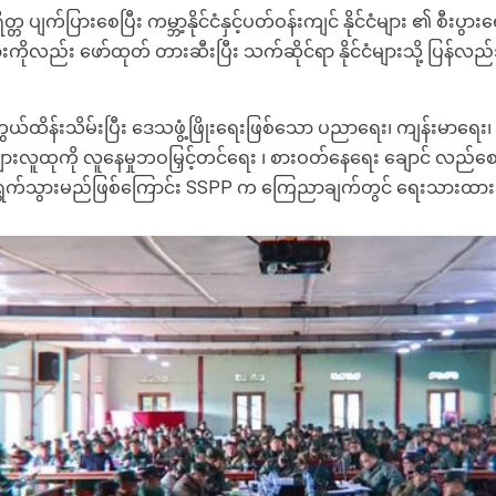
ျက်ပြားစေပြီး ကမ္ဘာ့နိုင်ငံနှင့်ပတ်ဝန်းကျင် နိုင်ငံများ ၏ စီးပွား
ားကိုလည်း ဖော်ထုတ် တားဆီးပြီး သက်ဆိုင်ရာ နိုင်ငံများသို့ ပြန်လ
်းသိမ်းပြီး ဒေသဖွံ့ဖြိုးရေးဖြစ်သော ပညာရေး၊ ကျန်းမာရေး၊ စို
လူထုကို လူနေမှုဘဝမြှင့်တင်ရေး ၊ စားဝတ်နေရေး ချောင် လည်စေရေ
ာင်ရွက်သွားမည်ဖြစ်ကြောင်း SSPP က ကြေညာချက်တွင် ရေးသားထ