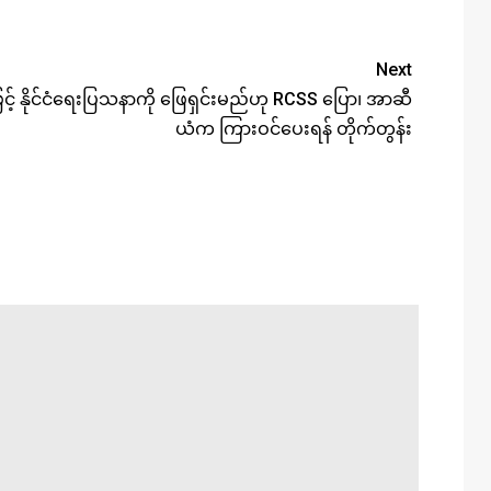
Next
ြင့် နိုင်ငံရေးပြသနာကို ဖြေရှင်းမည်ဟု RCSS ပြော၊ အာဆီ
ယံက ကြားဝင်ပေးရန် တိုက်တွန်း