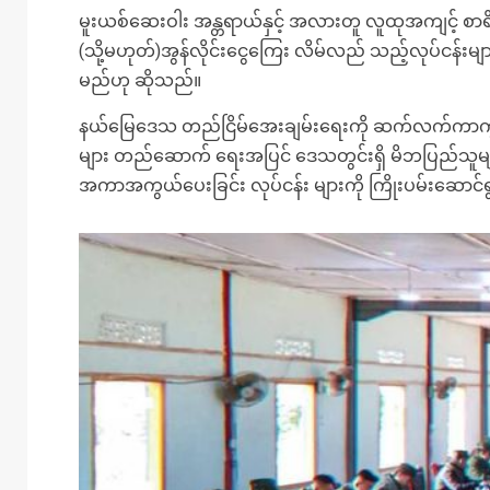
မူးယစ်ဆေးဝါး အန္တရာယ်နှင့် အလားတူ လူထုအကျင့် စာရိတ္တ ပ
(သို့မဟုတ်)အွန်လိုင်းငွေကြေး လိမ်လည် သည့်လုပ်ငန်းမျ
မည်ဟု ဆိုသည်။
နယ်မြေဒေသ တည်ငြိမ်အေးချမ်းရေးကို ဆက်လက်ကာကွယ်ထိန
များ တည်ဆောက် ရေးအပြင် ဒေသတွင်းရှိ မိဘပြည်သူများ
အကာအကွယ်ပေးခြင်း လုပ်ငန်း များကို ကြိုးပမ်းဆေ