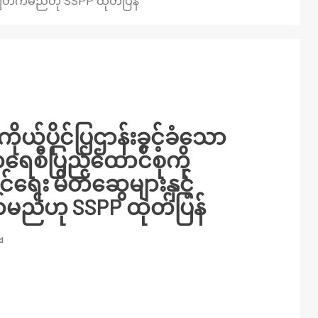
်းချီတက်မည်ဟု SSPP ထုတ်ပြန်
ကိုယ်ပိုင်ပြဌာန်းခွင့်ခံသော
ရေစီပြည်ထောင်စုကို
ရေး မိတ်ဆွေများနှင့်
က်မည်ဟု SSPP ထုတ်ပြန်
d