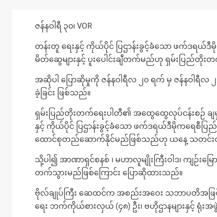
ဇန်နဝါရီ ၃၀၊ VOR
တန်းတူ ရေးနှင့် ကိုယ်ပိုင် ပြဌာန်းခွင့်ခံသော ဖက်ဒရယ်
မိတ်ဆွေများနှင့် ပူးပေါင်းချီတက်မည်ဟု ရှမ်းပြည်တိ
အဆိုပါ ပြောဆိုမှုကို ဇန်နဝါရီလ ၂၀ ရက် မှ ဇန်နဝါရီ
ခဲ့ခြင်း ဖြစ်သည်။
ရှမ်းပြည်တိုးတက်ရေးပါတီ၏ အထွေထွေလုပ်ငန်းစဉ် ချမှတ်
နှင့် ကိုယ်ပိုင် ပြဌာန်းခွင့်ခံသော ဖက်ဒရယ်ဒီမိုကရေစီ
ထောင်စုတည်ဆောက်နိုင်မည်ဖြစ်သည်ဟု ယနေ့ သတင်း
သို့ပါ၍ အာဏာရှင်စနစ် ၊ မဟာလူမျိုးကြီးဝါဒ၊ ကျဉ်းမြောင်
တက်သွားမည်ဖြစ်ကြောင်း ပြောဆိုထားသည်။
ဗိုလ်ချုပ်ကြီး ဆေထင်က အစည်းအဝေး သဘာပတိအဖြစ်ဆောင
ရေး ဘက်ကိုယ်စားလှယ် (၄၈) ဦး၊ ဗဟိုဌာနများနှင့် ရုံးအ