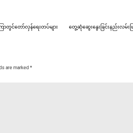
ကြောတွင်တော်လှန်ရေးတပ်များ
တွေ့ဆုံဆွေးနွေးခြင်းနည်းလမ်းဖ
lds are marked
*