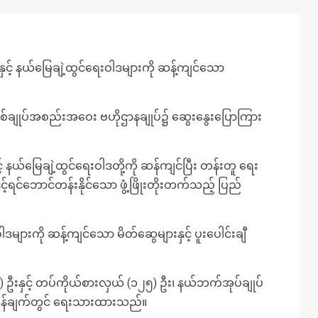
နှင့် နယ်မြေချဲ့ထွင်ရေးဝါဒများကို ဆန့်ကျင်သော
နှစ်ချုပ်အစည်းအဝေး ဗဟိုဌာနချုပ်၌ ဆွေးနွေးပြောကြား
ယ်မြေချဲ့ထွင်ရေးဝါဒတို့ကို ဆန်ကျင်ပြီး တန်းတူ ရေး
့်ရင်ဘောင်တန်းနိုင်သော ဖွံ့ဖြိုးတိုးတက်သည့် ပြည်
ဒများကို ဆန့်ကျင်သော မိတ်ဆွေများနှင့် ပူးပေါင်းချီ
းနှင့် တပ်ကိုယ်စားလှယ် (၁၂၅) ဦး၊ နယ်ဘက်အုပ်ချုပ်
ုတ်ပြန်ချက်တွင် ရေးသားထားသည်။