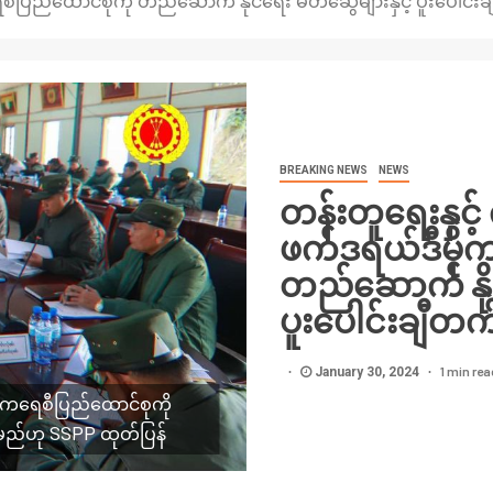
ကရေစီပြည်ထောင်စုကို တည်ဆောက် နိုင်ရေး မိတ်ဆွေများနှင့် ပူးပေါင
BREAKING NEWS
NEWS
တန်းတူရေးနှင့် 
ဖက်ဒရယ်ဒီမိုက
တည်ဆောက် နိုင်
ပူးပေါင်းချီတ
1 min rea
January 30, 2024
ီမိုကရေစီပြည်ထောင်စုကို
က်မည်ဟု SSPP ထုတ်ပြန်