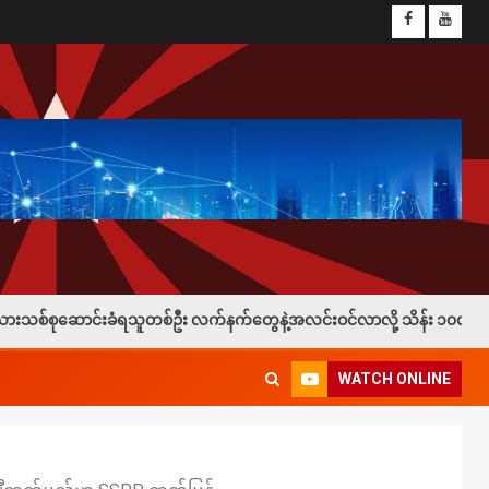
း လက်နက်တွေနဲ့အလင်းဝင်လာလို့ သိန်း ၁၀၀နဲ့ ဖုန်း ၁လုံးချီးမြှင့်
WATCH ONLINE