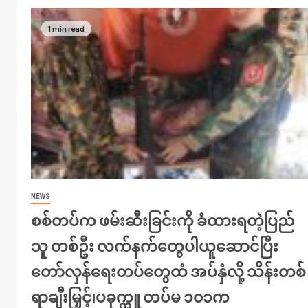
1 min read
NEWS
စစ်တပ်က ဖမ်းဆီးခြင်းကို ခံထားရတဲ့ပြည်
သူ တစ်ဦး လက်နက်တွေပါယူဆောင်ပြီး
တော်လှန်ရေးတပ်တွေထံ အပ်နှံလို့ သိန်းတစ်
ရာချီးမြှင့်၊ပခုက္ကူ တပ်မ ၁၀၁က