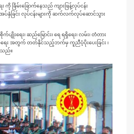
ရေး ကို ခြိမ်းခြောက်နေသည် ကျားဖြန့်လုပ်ငန်း
ည်အပ်နှံခြင်း လုပ်ငန်းများကို ဆက်လက်လုပ်ဆောင်သွား
က်ပျိုးရေး၊ ဆည်မြောင်း၊ ရေ ရရှိရေး၊ လမ်း၊ တံတား
း အတွက် တတ်နိုင်သည့်ဘက်မှ ကူညီပံ့ပိုးပေးခြင်း ၊
ားသည်။