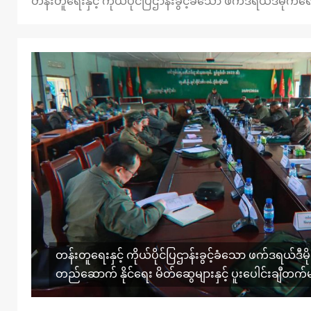
တန်းတူရေးနှင့် ကိုယ်ပိုင်ပြဌာန်းခွင့်ခံသော ဖက်ဒရယ်ဒီမို
တန်းတူရေးနှင့် ကိုယ်ပိုင်ပြဌာန်းခွင့်ခံသော ဖက်ဒရယ်ဒ
တည်ဆောက် နိုင်ရေး မိတ်ဆွေများနှင့် ပူးပေါင်းချီတ