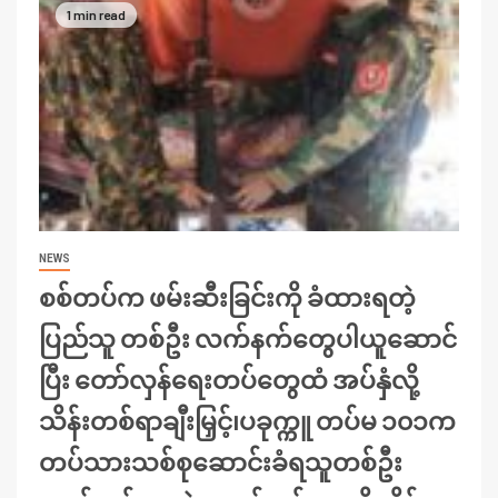
1 min read
NEWS
စစ်တပ်က ဖမ်းဆီးခြင်းကို ခံထားရတဲ့
ပြည်သူ တစ်ဦး လက်နက်တွေပါယူဆောင်
ပြီး တော်လှန်ရေးတပ်တွေထံ အပ်နှံလို့
သိန်းတစ်ရာချီးမြှင့်၊ပခုက္ကူ တပ်မ ၁၀၁က
တပ်သားသစ်စုဆောင်းခံရသူတစ်ဦး