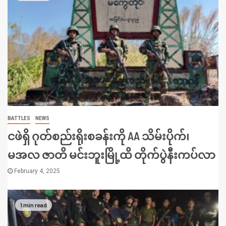
BATTLES
NEWS
ငဖဲရှိ ဂုတ်စည်းရိုးစခန်းကို AA သိမ်းပိုက်၊
မအလ ဇာတိ မင်းဘူးမြို့ထိ တိုက်ပွဲနီးကပ်လာ
February 4, 2025
1 min read