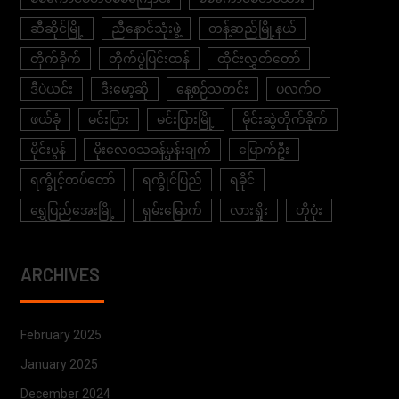
ဆီဆိုင်မြို့
ညီနောင်သုံးဖွဲ့
တန့်ဆည်မြို့နယ်
တိုက်ခိုက်
တိုက်ပွဲပြင်းထန်
ထိုင်းလွှတ်တော်
ဒီပဲယင်း
ဒီးမော့ဆို
နေ့စဉ်သတင်း
ပလက်ဝ
ဖယ်ခုံ
မင်းပြား
မင်းပြားမြို့
မိုင်းဆွဲတိုက်ခိုက်
မိုင်းပွန်
မိုးလေဝသခန့်မှန်းချက်
မြောက်ဦး
ရက္ခိုင့်တပ်တော်
ရက္ခိုင်ပြည်
ရခိုင်
ရွှေပြည်အေးမြို့
ရှမ်းမြောက်
လားရှိုး
ဟိုပုံး
ARCHIVES
February 2025
January 2025
December 2024