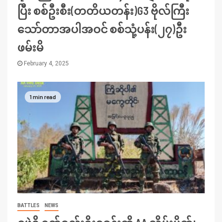
ပြီး စစ်ဦးစီး(တတိယတန်း)G3 ဗိုလ်ကြီး
သော်တာအပါအဝင် စစ်သုံ့ပန်း(၂၇)ဦး
ဖမ်းမိ
February 4, 2025
1 min read
BATTLES
NEWS