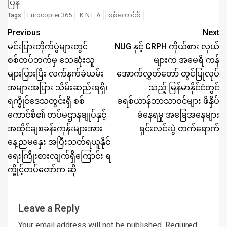
ပြန်
Eurocopter 365
K.N.L.A
စစ်ကောင်စီ
Tags:
Previous
Next
မင်းပြားတိုက်ပွဲများတွင်
NUG နှင့် CRPH ကိုယ်စား လှယ်
စစ်တပ်ဘက်မှ သေဆုံးသူ
များက အမေရိ ကန်
များပြားပြီး လက်နက်ခဲယမ်း
အောက်လွှတ်တော် တွင်ပြုလုပ်
အများအပြား သိမ်းဆည်းရရှိ၊
သည့် မြန်မာနိုင်ငံတွင်
ရက္ခိုင်ဒေသတွင်းရှိ စစ်
ခရစ်ယာန်ဘာသာဝင်များ ဖိနှိပ်
ကောင်စီ၏ တပ်မဌာနချုပ်နှင့်
ခံနေရမှု အခြေအနေများ
အထိုင်ချစခန်းကုန်းများအား
ရှင်းလင်းပွဲ တက်ရောက်
နေ့ညမနှေး အပြီးသတ်ရယူနိုင်
ရေးကြိုးစားလျက်ရှိကြောင်း ရ
က္ခိုင့်တပ်တော်က ဆို
Leave a Reply
Your email address will not be published.
Required