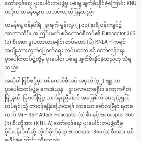
တော်လှန်ရေး ပူးပေါင်းတပ်ဖွဲ့မှ ပစ်ချ ဖျက်စီးနိုင်ခဲ့ကြောင်း KNU
ဗဟိုက ယမန်နေ့က သတင်းထုတ်ပြန်သည်။
ယမန်နေ့ ဇန်နဝါရီ ၂၉ရက် မွန်းလွဲ (၂:၀၀) နာရီ ဝန်းကျင်၌
အာဏာသိမ်း အကြမ်းဖက် စစ်ကောင်စီတပ်၏ Eurocopter 365
(၁) စီးအား ဒူးပလာယာခရိုင်၊ တပ်မဟာ (၆) KNLA – ကရင်
အမျိုးသားလွတ်မြောက်ရေး တပ်မတော် နှင့် တော်လှန်ရေး
ပူးပေါင်းတပ်ဖွဲ့တို့မှ ပူးပေါင်း ပစ်ချ ဖျက်စီးနိုင်ခဲ့သည်ဟု သိရ
သည်။
အဆိုပါ ဖြစ်စဥ်မှာ စစ်ကောင်စီတပ် အမှတ် (၃၂) ဗျူဟာ
ပူးပေါင်းတပ်ဖွဲ့မှ ကေအဲယူန် – ဒူးပလာယာခရိုင်၊ ကော့ကရိတ်
မြို့နယ်၊ မြဝတီမြို့၊ သင်္ကန်းညီနောင် အခြေစိုက် ခမရ (၃၅၆)
တပ်ရင်းသို့ တာဝန်ချိန်းပြောင်းရန် လာသော မော်လမြိုင် ရတခ
တက် Mi – 35P Attack Helicopter (၁) စီး နှင့် Eurocopter 365
(၁) စီးတို့အား (K.N.L.A) တော်လှန်ရေး ပူးပေါင်းတပ်ဖွဲ့တို့မှ
ဝိုင်းဝန်းပိတ်ဆို့ တိုက်ခိုက်ခဲ့ရာ Eurocopter 365 (၁) စီးအား ပစ်
ချနိုင်ခဲ့ကြောင်း သိရသည်။