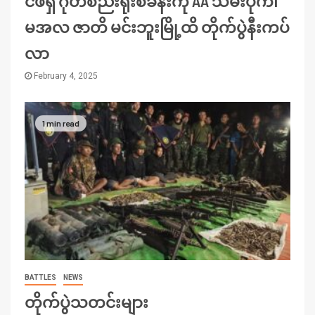
ငဖဲရှိ ဂုတ်စည်းရိုးစခန်းကို AA သိမ်းပိုက်၊
မအလ ဇာတိ မင်းဘူးမြို့ထိ တိုက်ပွဲနီးကပ်
လာ
February 4, 2025
1 min read
BATTLES
NEWS
တိုက်ပွဲသတင်းများ