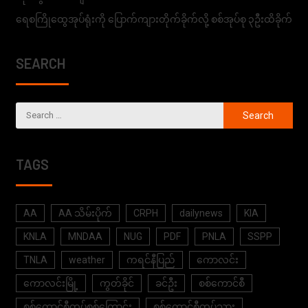
ရေစကြိုထွေအုပ်ရုံးကို ပြောက်ကျားတိုက်ခိုက်လို့ စစ်အုပ်စု ၃ဦးထိခိုက်
SEARCH
TAGS
AA
AA သိမ်းပိုက်
CRPH
dailynews
KIA
KNLA
MNDAA
NUG
PDF
PNLA
SSPP
TNLA
weather
ကရင်နီပြည်
ကောလင်း
ကောလင်းမြို့
ကွတ်ခိုင်
ခင်ဦး
စစ်ကောင်စီ
စစ်ကောင်စီတပ်စစ်ကြောင်း
စစ်ကောင်စီတပ်သား