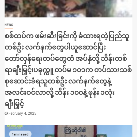
NEWS
စစ်တပ်က ဖမ်းဆီးခြင်းကို ခံထားရတဲ့ပြည်သူ
တစ်ဦး လက်နက်တွေပါယူဆောင်ပြီး
တော်လှန်ရေးတပ်တွေထံ အပ်နှံလို့ သိန်းတစ်
ရာချီးမြှင့်၊ပခုက္ကူ တပ်မ ၁၀၁က တပ်သားသစ်
စုဆောင်းခံရသူတစ်ဦး လက်နက်တွေနဲ့
အလင်းဝင်လာလို့ သိန်း ၁၀၀နဲ့ ဖုန်း ၁လုံး
ချီးမြှင့်
February 4, 2025
1 min read