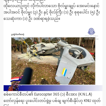
ထိုလေယာဥ်တွင် လိုက်ပါလာသော ဗိုလ်မှူးချုပ် အေးမင်းနောင်
အပါအဝင် ဗိုလ်မှူး (၃) ဦး နှင့် ဗိုလ်ကြီး (၁) ဦး စုစုပေါင်း (၅) ဦး
သေဆုံးကာ (၁) ဦး ဒဏ်ရာရခဲ့သည်။
စစ်ကောင်စီတပ်၏ Eurocopter 365 (၁) စီးအား (K.N.L.A)
တော်လှန်ရေး ပူးပေါင်းတပ်ဖွဲ့မှ ပစ်ချ ဖျက်စီးနိုင်ဟု KNU ထုတ်