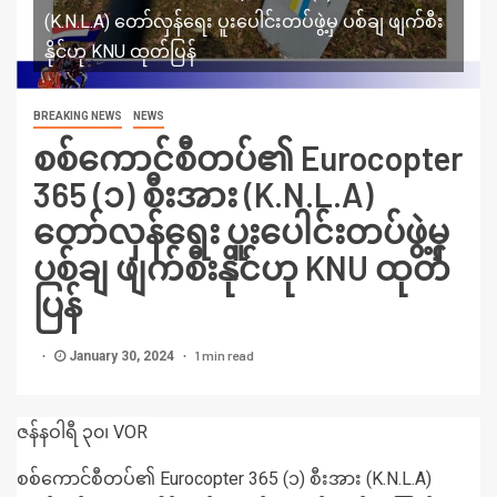
(K.N.L.A) တော်လှန်ရေး ပူးပေါင်းတပ်ဖွဲ့မှ ပစ်ချ ဖျက်စီး
နိုင်ဟု KNU ထုတ်ပြန်
BREAKING NEWS
NEWS
စစ်ကောင်စီတပ်၏ Eurocopter
365 (၁) စီးအား (K.N.L.A)
တော်လှန်ရေး ပူးပေါင်းတပ်ဖွဲ့မှ
ပစ်ချ ဖျက်စီးနိုင်ဟု KNU ထုတ်
ပြန်
1 min read
January 30, 2024
ဇန်နဝါရီ ၃၀၊ VOR
စစ်ကောင်စီတပ်၏ Eurocopter 365 (၁) စီးအား (K.N.L.A)