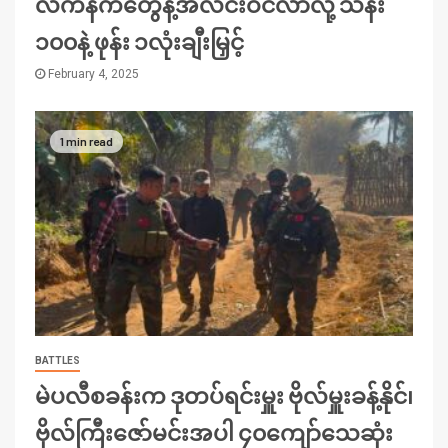
လက်နက်တွေနဲ့အလင်းဝင်လာလို့ သိန်း
၁၀၀နဲ့ ဖုန်း ၁လုံးချီးမြှင့်
February 4, 2025
1 min read
BATTLES
မဲပလီစခန်းက ဒုတပ်ရင်းမှူး ဗိုလ်မှူးခန့်နိုင်၊
ဗိုလ်ကြီးဇော်မင်းအပါ ၄၀ကျော်သေဆုံး