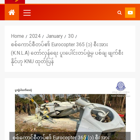
Home
2024
January
30
စစ်ကောင်စီတပ်၏ Eurocopter 365 (၁) စီးအား
(K.N.L.A) တော်လှန်ရေး ပူးပေါင်းတပ်ဖွဲ့မှ ပစ်ချ ဖျက်စီး
နိုင်ဟု KNU ထုတ်ပြန်
စစ်ကောင်စီတပ်၏ Eurocopter 365 (၁) စီးအား