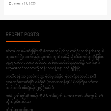
January 31, 2025
RECENT POSTS
စစ်တပ်က ဖမ်းဆီးခြင်းကို ခံထားရတဲ့ပြည်သူ တစ်ဦး လက်နက်တွေပါ
ယူဆောင်ပြီး တော်လှန်ရေးတပ်တွေထံ အပ်နှံလို့ သိန်းတစ်ရာချီးမြှင့်၊ပ
ခုက္ကူ တပ်မ ၁၀၁က တပ်သားသစ်စုဆောင်းခံရသူတစ်ဦး လက်နက်
တွေနဲ့အလင်းဝင်လာလို့ သိန်း ၁၀၀နဲ့ ဖုန်း ၁လုံးချီးမြှင့်
မဲပလီစခန်းက ဒုတပ်ရင်းမှူး ဗိုလ်မှူးခန့်နိုင်၊ ဗိုလ်ကြီးဇော်မင်းအပါ
၄၀ကျော်သေဆုံးပြီး စစ်ဦးစီး(တတိယတန်း)G3 ဗိုလ်ကြီးသော်တာ
အပါအဝင် စစ်သုံ့ပန်း(၂၇)ဦးဖမ်းမိ
ငဖဲရှိ ဂုတ်စည်းရိုးစခန်းကို AA သိမ်းပိုက်၊ မအလ ဇာတိ မင်းဘူးမြို့ထိ
တိုက်ပွဲနီးကပ်လာ
တိုက်ပွဲသတင်းများ