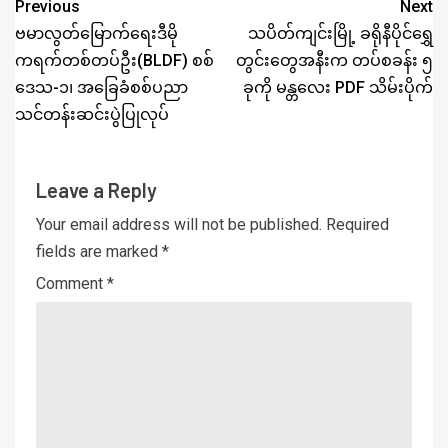
Previous
Next
ဗမာလွတ်မြောက်ရေးဒီမို
သပိတ်ကျင်းမြို့ ခရိုနီပိုင်ရွှေ
ကရက်တစ်တပ်ဦး(BLDF) စစ်
တွင်းတွေအနီးက တပ်စခန်း ၅
ဒေသ-၁၊ အခြေခံစစ်ပညာ
ခုကို မန္တလေး PDF သိမ်းပိုက်
သင်တန်းဆင်းပွဲပြုလုပ်
Leave a Reply
Your email address will not be published.
Required
fields are marked
*
Comment
*