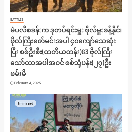
BATTLES
မဲပလီစခန်းက ဒုတပ်ရင်းမှူး ဗိုလ်မှူးခန့်နိုင်၊
ဗိုလ်ကြီးဇော်မင်းအပါ ၄၀ကျော်သေဆုံး
ပြီး စစ်ဦးစီး(တတိယတန်း)G3 ဗိုလ်ကြီး
သော်တာအပါအဝင် စစ်သုံ့ပန်း(၂၇)ဦး
ဖမ်းမိ
February 4, 2025
1 min read