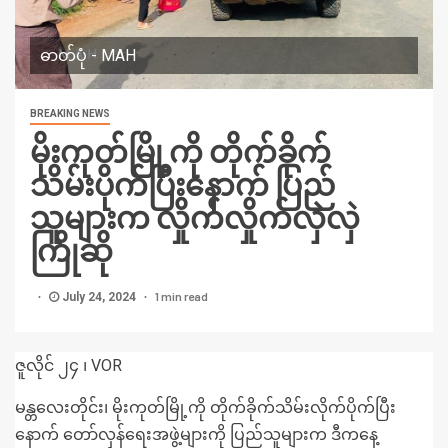
ဓာတ်ပုံ - MAH
BREAKING NEWS
မိုးကုတ်မြို့ကို တိုက်ခိုက်
သိမ်းပိုက်ပြီးနောက် ပြည်
သူများက လှိုက်လှိုက်လှဲလှဲ
ကြိုဆို
1 min read
July 24, 2024
ဇူလိုင် ၂၄ ၊ VOR
မန္တလေးတိုင်း၊ မိုးကုတ်မြို့ကို တိုက်ခိုက်သိမ်းလိုက်ပိုက်ပြီး
နောက် တော်လှန်ရေးအဖွဲ့များကို ပြည်သူများက ဒီကနေ့