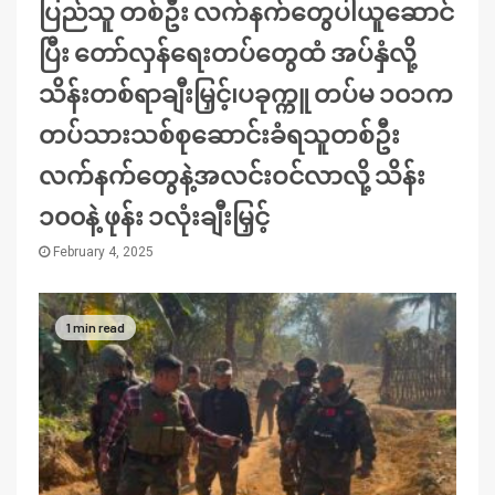
ပြည်သူ တစ်ဦး လက်နက်တွေပါယူဆောင်
ပြီး တော်လှန်ရေးတပ်တွေထံ အပ်နှံလို့
သိန်းတစ်ရာချီးမြှင့်၊ပခုက္ကူ တပ်မ ၁၀၁က
တပ်သားသစ်စုဆောင်းခံရသူတစ်ဦး
လက်နက်တွေနဲ့အလင်းဝင်လာလို့ သိန်း
၁၀၀နဲ့ ဖုန်း ၁လုံးချီးမြှင့်
February 4, 2025
1 min read