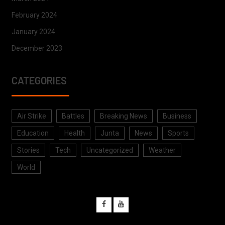
February 2024
January 2024
December 2023
CATEGORIES
Air Strike
Battles
Breaking News
Business
Education
Health
Junta
News
Sports
Stories
Tech
Uncategorized
Weather
World