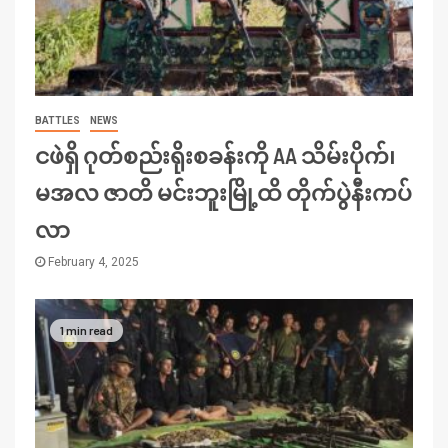
BATTLES
NEWS
ငဖဲရှိ ဂုတ်စည်းရိုးစခန်းကို AA သိမ်းပိုက်၊
မအလ ဇာတိ မင်းဘူးမြို့ထိ တိုက်ပွဲနီးကပ်
လာ
February 4, 2025
1 min read