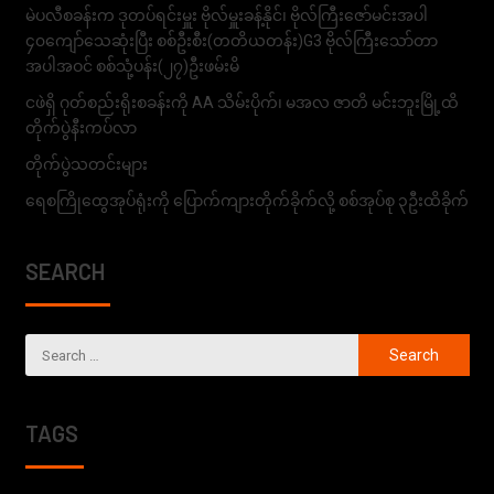
မဲပလီစခန်းက ဒုတပ်ရင်းမှူး ဗိုလ်မှူးခန့်နိုင်၊ ဗိုလ်ကြီးဇော်မင်းအပါ
၄၀ကျော်သေဆုံးပြီး စစ်ဦးစီး(တတိယတန်း)G3 ဗိုလ်ကြီးသော်တာ
အပါအဝင် စစ်သုံ့ပန်း(၂၇)ဦးဖမ်းမိ
ငဖဲရှိ ဂုတ်စည်းရိုးစခန်းကို AA သိမ်းပိုက်၊ မအလ ဇာတိ မင်းဘူးမြို့ထိ
တိုက်ပွဲနီးကပ်လာ
တိုက်ပွဲသတင်းများ
ရေစကြိုထွေအုပ်ရုံးကို ပြောက်ကျားတိုက်ခိုက်လို့ စစ်အုပ်စု ၃ဦးထိခိုက်
SEARCH
TAGS