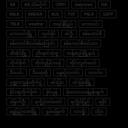
AA
AA သိမ်းပိုက်
CRPH
dailynews
KIA
KNLA
MNDAA
NUG
PDF
PNLA
SSPP
TNLA
weather
ကရင်နီပြည်
ကောလင်း
ကောလင်းမြို့
ကွတ်ခိုင်
ခင်ဦး
စစ်ကောင်စီ
စစ်ကောင်စီတပ်စစ်ကြောင်း
စစ်ကောင်စီတပ်သား
ဆီဆိုင်မြို့
ညီနောင်သုံးဖွဲ့
တန့်ဆည်မြို့နယ်
တိုက်ခိုက်
တိုက်ပွဲပြင်းထန်
ထိုင်းလွှတ်တော်
ဒီပဲယင်း
ဒီးမော့ဆို
နေ့စဉ်သတင်း
ပလက်ဝ
ပုဏ္ဏားကျွန်းတိုက်ပွဲ
မင်းပြား
မင်းပြားမြို့
မိုင်းဆွဲတိုက်ခိုက်
မိုင်းပွန်
မိုးလေဝသခန့်မှန်းချက်
မြောက်ဦး
ရက္ခိုင့်တပ်တော်
ရက္ခိုင်ပြည်
ရခိုင်
ရွှေပြည်အေးမြို့
ရှမ်းမြောက်
လားရှိုး
ဟိုပုံး