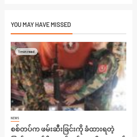
YOU MAY HAVE MISSED
1 min read
NEWS
စစ်တပ်က ဖမ်းဆီးခြင်းကို ခံထားရတဲ့