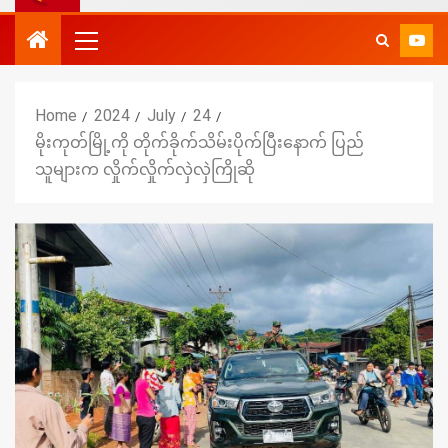
Home
2024
July
24
မိုးကုတ်မြို့ကို တိုက်ခိုက်သိမ်းပိုက်ပြီးနောက် ပြည်
သူများက လှိုက်လှိုက်လှဲလှဲကြိုဆို