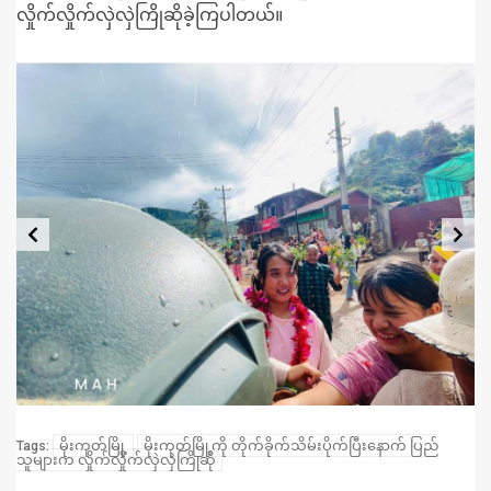
လှိုက်လှိုက်လှဲလှဲကြိုဆိုခဲ့ကြပါတယ်။
မိုးကုတ်မြို့
မိုးကုတ်မြို့ကို တိုက်ခိုက်သိမ်းပိုက်ပြီးနောက် ပြည်
Tags:
သူများက လှိုက်လှိုက်လှဲလှဲကြိုဆို