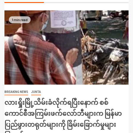
1 min read
BREAKING NEWS
JUNTA
လားရှိုးမြို့သိမ်းခံလိုက်ရပြီးနောက် စစ်
ကောင်စီအကြမ်းဖက်လော်ဘီများက မြန်မာ
ပြည်ဖွားတရုတ်များကို ခြိမ်းခြောက်မှုများ