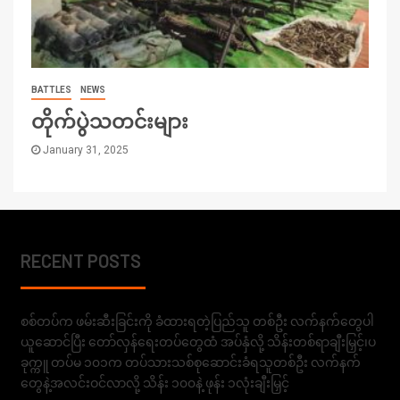
BATTLES
NEWS
တိုက်ပွဲသတင်းများ
January 31, 2025
RECENT POSTS
စစ်တပ်က ဖမ်းဆီးခြင်းကို ခံထားရတဲ့ပြည်သူ တစ်ဦး လက်နက်တွေပါ
ယူဆောင်ပြီး တော်လှန်ရေးတပ်တွေထံ အပ်နှံလို့ သိန်းတစ်ရာချီးမြှင့်၊ပ
ခုက္ကူ တပ်မ ၁၀၁က တပ်သားသစ်စုဆောင်းခံရသူတစ်ဦး လက်နက်
တွေနဲ့အလင်းဝင်လာလို့ သိန်း ၁၀၀နဲ့ ဖုန်း ၁လုံးချီးမြှင့်