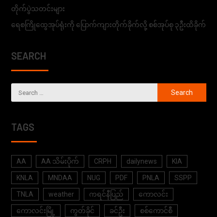
တိုက်ပွဲသတင်းများ
ရေစကြိုထွေအုပ်ရုံးကို ပြောက်ကျားတိုက်ခိုက်လို့ စစ်အုပ်စု ၃ဦးထိခိုက်
SEARCH
TAGS
AA
AA သိမ်းပိုက်
CRPH
dailynews
KIA
KNLA
MNDAA
NUG
PDF
PNLA
SSPP
TNLA
weather
ကရင်နီပြည်
ကောလင်း
ကောလင်းမြို့
ကွတ်ခိုင်
ခင်ဦး
စစ်ကောင်စီ