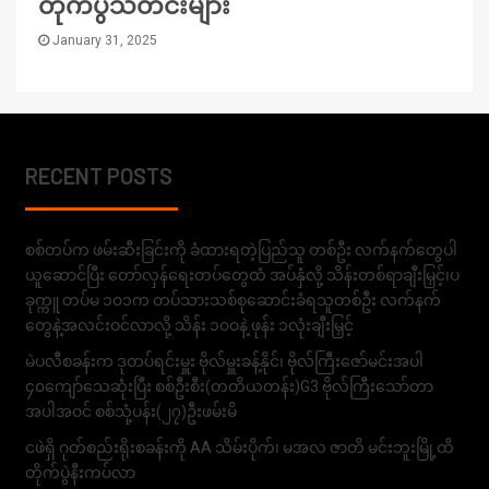
တိုက်ပွဲသတင်းများ
January 31, 2025
RECENT POSTS
စစ်တပ်က ဖမ်းဆီးခြင်းကို ခံထားရတဲ့ပြည်သူ တစ်ဦး လက်နက်တွေပါ
ယူဆောင်ပြီး တော်လှန်ရေးတပ်တွေထံ အပ်နှံလို့ သိန်းတစ်ရာချီးမြှင့်၊ပ
ခုက္ကူ တပ်မ ၁၀၁က တပ်သားသစ်စုဆောင်းခံရသူတစ်ဦး လက်နက်
တွေနဲ့အလင်းဝင်လာလို့ သိန်း ၁၀၀နဲ့ ဖုန်း ၁လုံးချီးမြှင့်
မဲပလီစခန်းက ဒုတပ်ရင်းမှူး ဗိုလ်မှူးခန့်နိုင်၊ ဗိုလ်ကြီးဇော်မင်းအပါ
၄၀ကျော်သေဆုံးပြီး စစ်ဦးစီး(တတိယတန်း)G3 ဗိုလ်ကြီးသော်တာ
အပါအဝင် စစ်သုံ့ပန်း(၂၇)ဦးဖမ်းမိ
ငဖဲရှိ ဂုတ်စည်းရိုးစခန်းကို AA သိမ်းပိုက်၊ မအလ ဇာတိ မင်းဘူးမြို့ထိ
တိုက်ပွဲနီးကပ်လာ