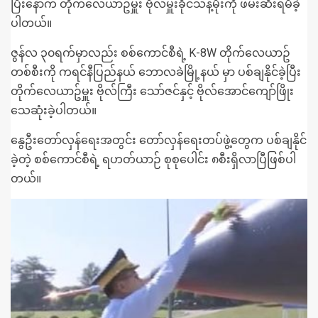
ပြီးနောက် တိုက်လေယာဥ်မှူး ဗိုလ်မှူးခိုင်သန့်မိုးကို ဖမ်းဆီးရမိခဲ့
ပါတယ်။
ဇွန်လ ၃၀ရက်မှာလည်း စစ်ကောင်စီရဲ့ K-8W တိုက်လေယာဥ်
တစ်စီးကို ကရင်နီပြည်နယ် ဘောလခဲမြို့နယ် မှာ ပစ်ချနိုင်ခဲ့ပြီး
တိုက်လေယာဥ်မှူး ဗိုလ်ကြီး သော်ဇင်နှင့် ဗိုလ်အောင်ကျော်ဖြိုး
သေဆုံးခဲ့ပါတယ်။
နွေဦးတော်လှန်ရေးအတွင်း တော်လှန်ရေးတပ်ဖွဲ့တွေက ပစ်ချနိုင်
ခဲ့တဲ့ စစ်ကောင်စီရဲ့ ရဟတ်ယာဉ် စုစုပေါင်း ၈စီးရှိလာပြီဖြစ်ပါ
တယ်။