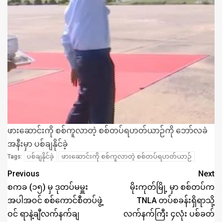
ဖားဆောင်းကို စစ်ကူလာတဲ့ စစ်တပ်ရဟတ်ယာဉ်ကို ဘော်လခဲ
အနီးမှာ ပစ်ချနိုင်ခဲ့
ပစ်ချနိုင်ခဲ့
ဖားဆောင်းကို စစ်ကူလာတဲ့ စစ်တပ်ရဟတ်ယာဉ်
Tags:
Previous
Next
စကခ (၁၅) မှ ဒုတပ်မမှူး
မိုးကုတ်မြို့ မှာ စစ်တပ်က
အပါအဝင် စစ်ကောင်စီတပ်ဖွဲ့
TNLA တပ်စခန်းရှိရာသို့
ဝင် ရာနဲ့ချီလက်နက်ချ
လက်နက်ကြီး ၄လုံး ပစ်ခတ်