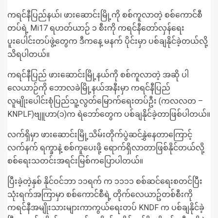
ကရင်နီပြည်နယ်၊ ဖားဆောင်းမြို့ကို စစ်ကူလာတဲ့ စစ်ကောင်စီ
တပ်ရဲ့ Mi17 ရဟတ်ယာဉ် ၁ စီးကို ကရင်နီတော်လှန်ရေး
ပူးပေါင်းတပ်ဖွဲ့တွေက ဒီကနေ့ မနက် ပိုင်းမှာ ပစ်ချနိုင်ခဲ့တယ်လို့
သိရပါတယ်။
ကရင်နီပြည် ဖားဆောင်းမြို့နယ်ကို စစ်ကူလာတဲ့ အဆို ပါ
လေယာဉ်ကို ဘောလခဲမြို့နယ်အနီးမှာ ကရင်နီပြည်
လူမျိုး‌ပေါင်းစုံပြည်သူ့လွတ်မြောက်ရေးတပ်ဦး (ကလလတ –
KNPLF)ဗျူဟာ(၁)က ရဲဘော်တွေက ပစ်ချနိုင်ခဲ့တာဖြစ်ပါတယ်။
လက်ရှိမှာ ဖားဆောင်းမြို့သိမ်းတိုက်ပွဲဆင်နွှဲနေတာကြောင့်
လက်နက် ရက္ခာနဲ့ စစ်ကူပေးဖို့ ရောက်ရှိလာတာဖြစ်နိုင်တယ်လို့
စစ်ရေးသတင်းအရင်းမြစ်ကပြောပါတယ်။
ပြီးခဲ့တဲ့နှစ် နိုင်ဝင်ဘာ ၁၁ရက် က ၁၁၁၁ စစ်ဆင်ရေးစတင်ပြီး
သုံးရက်အကြာမှာ စစ်ကောင်စီရဲ့ တိုက်လေယာဥ်တစ်စီးကို
ကရင်နီအမျိုးသားများကာကွယ်ရေးတပ် KNDF က ပစ်ချနိုင်ခဲ့