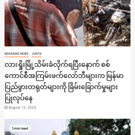
BREAKING NEWS
JUNTA
လားရှိုးမြို့သိမ်းခံလိုက်ရပြီးနောက် စစ်
ကောင်စီအကြမ်းဖက်လော်ဘီများက မြန်မာ
ပြည်ဖွားတရုတ်များကို ခြိမ်းခြောက်မှုများ
ပြုလုပ်နေ
August 10, 2024
1 min read