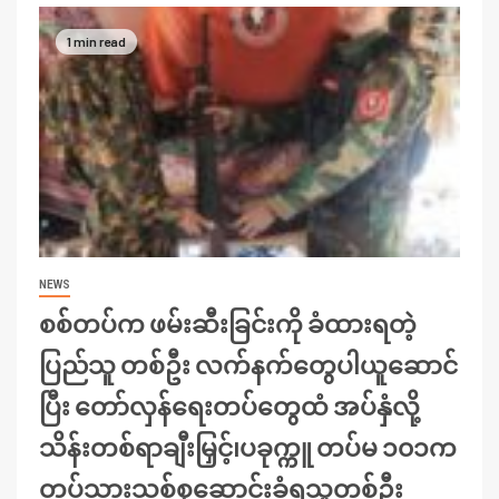
1 min read
NEWS
စစ်တပ်က ဖမ်းဆီးခြင်းကို ခံထားရတဲ့
ပြည်သူ တစ်ဦး လက်နက်တွေပါယူဆောင်
ပြီး တော်လှန်ရေးတပ်တွေထံ အပ်နှံလို့
သိန်းတစ်ရာချီးမြှင့်၊ပခုက္ကူ တပ်မ ၁၀၁က
တပ်သားသစ်စုဆောင်းခံရသူတစ်ဦး