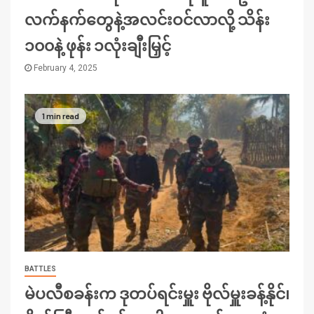
လက်နက်တွေနဲ့အလင်းဝင်လာလို့ သိန်း
၁၀၀နဲ့ ဖုန်း ၁လုံးချီးမြှင့်
February 4, 2025
1 min read
BATTLES
မဲပလီစခန်းက ဒုတပ်ရင်းမှူး ဗိုလ်မှူးခန့်နိုင်၊