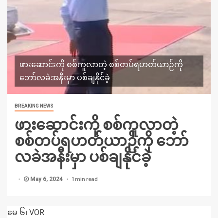
ဖားဆောင်းကို စစ်ကူလာတဲ့ စစ်တပ်ရဟတ်ယာဉ်ကို
ဘော်လခဲအနီးမှာ ပစ်ချနိုင်ခဲ့
BREAKING NEWS
ဖားဆောင်းကို စစ်ကူလာတဲ့
စစ်တပ်ရဟတ်ယာဉ်ကို ဘော်
လခဲအနီးမှာ ပစ်ချနိုင်ခဲ့
1 min read
May 6, 2024
မေ ၆၊ VOR