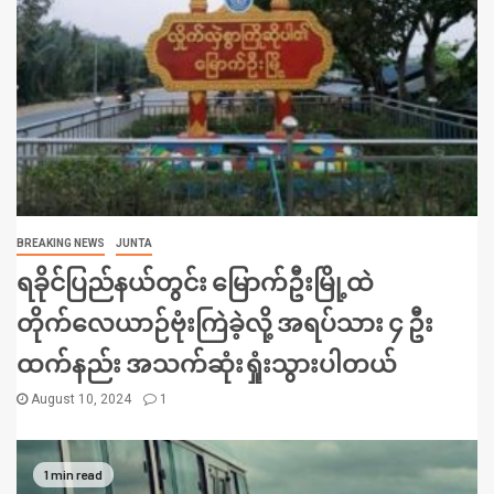
BREAKING NEWS
JUNTA
ရခိုင်ပြည်နယ်တွင်း မြောက်ဦးမြို့ထဲ
တိုက်လေယာဉ်ဗုံးကြဲခဲ့လို့ အရပ်သား ၄ ဦး
ထက်နည်း အသက်ဆုံးရှုံးသွားပါတယ်
August 10, 2024
1
1 min read