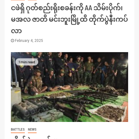
ငဖဲရှိ ဂုတ်စည်းရိုးစခန်းကို AA သိမ်းပိုက်၊
မအလ ဇာတိ မင်းဘူးမြို့ထိ တိုက်ပွဲနီးကပ်
လာ
February 4, 2025
1 min read
BATTLES
NEWS