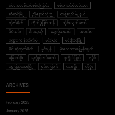
စစ်ကောင်စီတပ်စစ်ကြောင်း
စစ်ကောင်စီတပ်သား
ဆီဆိုင်မြို့
ညီနောင်သုံးဖွဲ့
တန့်ဆည်မြို့နယ်
တိုက်ခိုက်
တိုက်ပွဲပြင်းထန်
ထိုင်းလွှတ်တော်
ဒီပဲယင်း
ဒီးမော့ဆို
နေ့စဉ်သတင်း
ပလက်ဝ
ပုဏ္ဏားကျွန်းတိုက်ပွဲ
မင်းပြား
မင်းပြားမြို့
မိုင်းဆွဲတိုက်ခိုက်
မိုင်းပွန်
မိုးလေဝသခန့်မှန်းချက်
မြောက်ဦး
ရက္ခိုင့်တပ်တော်
ရက္ခိုင်ပြည်
ရခိုင်
ရွှေပြည်အေးမြို့
ရှမ်းမြောက်
လားရှိုး
ဟိုပုံး
ARCHIVES
February 2025
January 2025