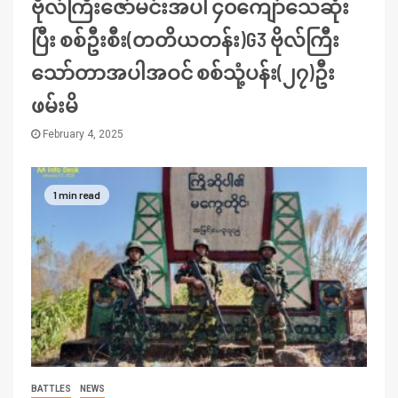
ဗိုလ်ကြီးဇော်မင်းအပါ ၄၀ကျော်သေဆုံး
ပြီး စစ်ဦးစီး(တတိယတန်း)G3 ဗိုလ်ကြီး
သော်တာအပါအဝင် စစ်သုံ့ပန်း(၂၇)ဦး
ဖမ်းမိ
February 4, 2025
1 min read
BATTLES
NEWS