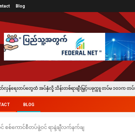
ntact
Blog
ို့ သိန်းတစ်ရာချီးမြှင့်၊ပခုက္ကူ တပ်မ ၁၀၁က တပ်သားသစ်စုဆောင်းခံရသူတစ်ဦ
TACT
BLOG
 စစ်ကောင်စီတပ်ဖွဲ့ဝင် ရာနဲ့ချီလက်နက်ချ