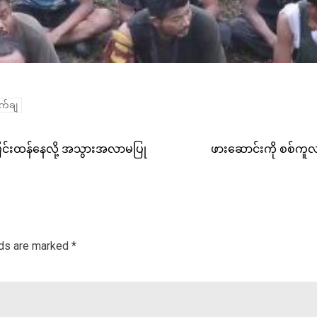
နက်ချ
ပြင်းထန်နေလို့ အသွားအလာမပြု
ဖားဆောင်းကို စစ်ကူလ
lds are marked
*