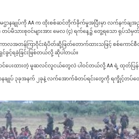
ချုပ်ကို AA က ထိုးစစ်ဆင်တိုက်ခိုက်မှုအပြီးမှာ လက်နက်ချအညံ့
တို့၏ တပ်မိသားစုဝင်များအား မေလ (၄) ရက်နေ့၌ တွေ့ရသော ရုပ်သံမ
ာလအတန်ကြာဝိုင်းရံပိတ်ဆို့ဖြတ်တောက်ထားသဖြင့် စစ်ကောင်စီတပ်
င့်ရခဲ့ခြင်းဖြစ်တယ်လို့ ဆိုပါတယ်။
်ပေးထားတဲ့ မူဆလင်လူငယ်တွေလဲ ပါဝင်တယ်လို့ AA ရဲ့ ထုတ်ပြ
နချုပ် ၃ခုအနက် ၂ခုနဲ့ လက်အောက်ခံတပ်ရင်းတွေကို ရက္ခိုင့်တပ်တော