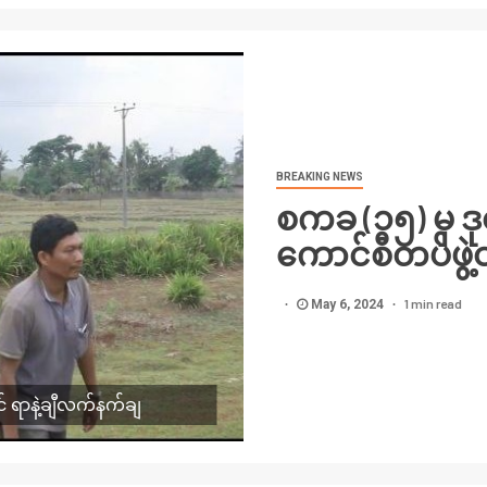
BREAKING NEWS
စကခ (၁၅) မှ ဒ
ကောင်စီတပ်ဖွဲ့
1 min read
May 6, 2024
် ရာနဲ့ချီလက်နက်ချ