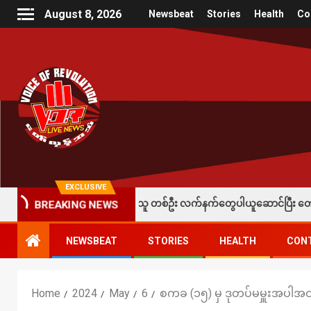
August 8, 2026
Newsbeat
Stories
Health
Co
EXCLUSIVE
ားရတဲ့ပြည်သူ တစ်ဦး လက်နက်တွေပါယူဆောင်ပြီး တော်လှန်ရေးတပ်တွေထံ အပ်နှံလ
BREAKING NEWS
NEWSBEAT
STORIES
HEALTH
CON
Home
2024
May
6
စကခ (၁၅) မှ ဒုတပ်မမှူးအပါအဝင်