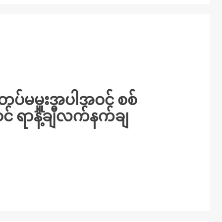
ုတပ်မမှူးအပါအဝင် စစ်
ဝင် ရာနဲ့ချီလက်နက်ချ