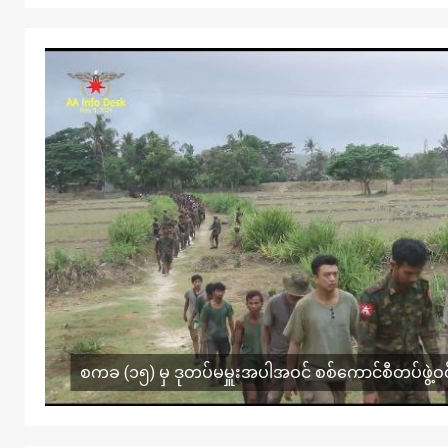
စကခ (၁၅) မှ ဒုတပ်မမှူးအပါအဝင် စစ်ကောင်စီတပ်ဖွဲ့ဝင