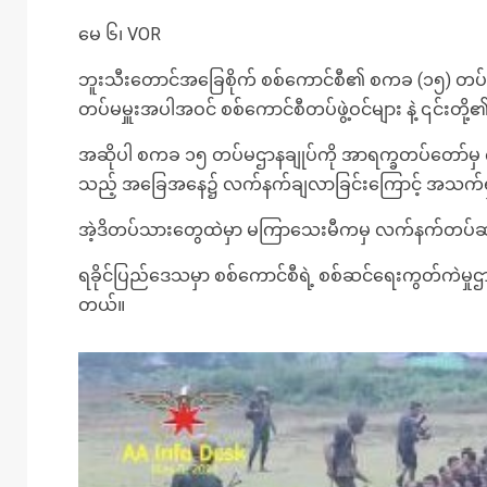
မေ ၆၊ VOR
ဘူးသီးတောင်အခြေစိုက် စစ်ကောင်စီ၏ စကခ (၁၅) တပ်မဌာန
တပ်မမှူးအပါအဝင် စစ်ကောင်စီတပ်ဖွဲ့ဝင်များ နဲ့ ၎င်း
အဆိုပါ စကခ ၁၅ တပ်မဌာနချုပ်ကို အာရက္ခတပ်တော်မှ က
သည့် အခြေအနေ၌ လက်နက်ချလာခြင်းကြောင့် အသက်ရှင်ခွ
အဲ့ဒိတပ်သားတွေထဲမှာ မကြာသေးမီကမှ လက်နက်တပ်ဆင
ရခိုင်ပြည်ဒေသမှာ စစ်ကောင်စီရဲ့ စစ်ဆင်ရေးကွတ်ကဲမှုဌာ
တယ်။