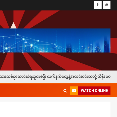
း လက်နက်တွေနဲ့အလင်းဝင်လာလို့ သိန်း ၁၀၀နဲ့ ဖုန်း ၁လုံးချီးမြှင့်
WATCH ONLINE