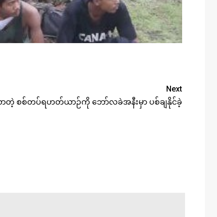
Next
ာတဲ့ စစ်တပ်ရဟတ်ယာဉ်ကို ဘော်လခဲအနီးမှာ ပစ်ချနိုင်ခဲ့