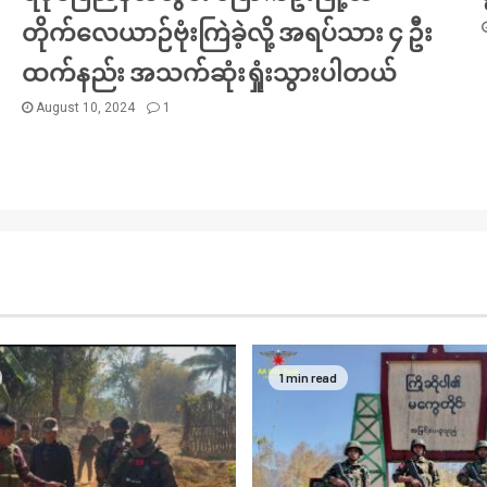
တိုက်လေယာဉ်ဗုံးကြဲခဲ့လို့ အရပ်သား ၄ ဦး
ထက်နည်း အသက်ဆုံးရှုံးသွားပါတယ်
August 10, 2024
1
1 min read