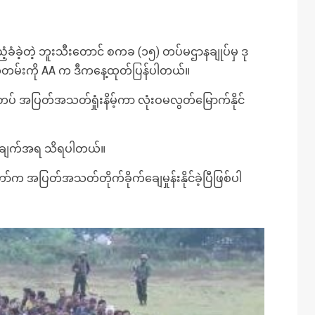
ခံခဲ့တဲ့ ဘူးသီးတောင် စကခ (၁၅) တပ်မဌာနချုပ်မှ ဒု
ှတ်တမ်းကို AA က ဒီကနေ့ထုတ်ပြန်ပါတယ်။
 အပြတ်အသတ်ရှုံးနိမ့်ကာ လုံးဝမလွတ်မြောက်နိုင်
န်ချက်အရ သိရပါတယ်။
်က အပြတ်အသတ်တိုက်ခိုက်ချေမှုန်းနိုင်ခဲ့ပြီဖြစ်ပါ