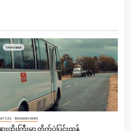
1 min read
BATTLES
BREAKING NEWS
နွားထိုးကြီးမှာ တိုက်ပွဲပြင်းထန်