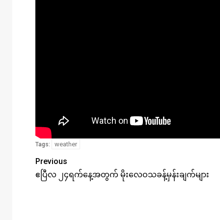
weather
Tags:
Previous
ဧပြီလ ၂၄ရက်နေ့အတွက် မိုးလေဝသခန့်မှန်းချက်များ