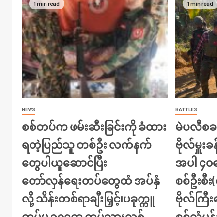
1 min read
1 min read
NEWS
BATTLES
စစ်တပ်က ဖမ်းဆီးခြင်းကို ခံထား
မဲပလီစခန
ရတဲ့ပြည်သူ တစ်ဦး လက်နက်
ဗိုလ်မှူးခန
တွေပါယူဆောင်ပြီး
အပါ ၄၀က
တော်လှန်ရေးတပ်တွေထံ အပ်နှံ
စစ်ဦးစီ
လို့ သိန်းတစ်ရာချီးမြှင့်၊ပခုက္ကူ
ဗိုလ်ကြ
တပ်မ ၁၀၁က တပ်သားသစ်
စစ်သုံ့ပန