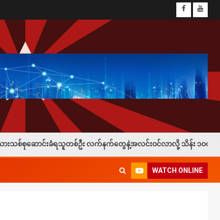
တစ်ဦး လက်နက်တွေနဲ့အလင်းဝင်လာလို့ သိန်း ၁၀၀နဲ့ ဖုန်း ၁လုံးချီးမြှင့်
WATCH ONLINE