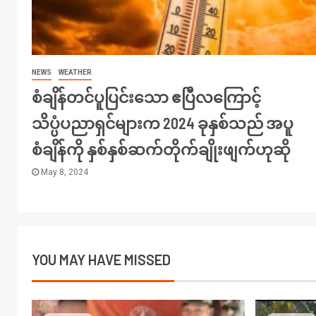
NEWS
WEATHER
စံချိန်တင်ပူပြင်းသော ဧပြီလကြောင့်
သိပ္ပံပညာရှင်များက 2024 ခုနှစ်သည် အပူ
စံချိန်ကို နှစ်နှစ်ဆက်တိုက်ချိုးဖျက်ဟုဆို
May 8, 2024
YOU MAY HAVE MISSED