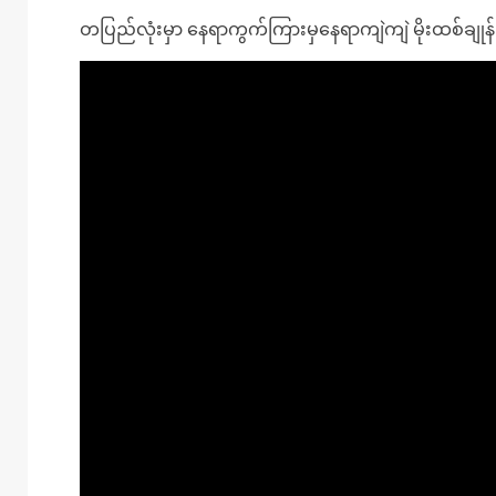
တပြည်လုံးမှာ နေရာကွက်ကြားမှနေရာကျဲကျဲ မိုးထစ်ချုန်းရ