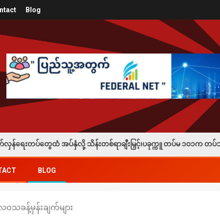
ntact
Blog
နှံလို့ သိန်းတစ်ရာချီးမြှင့်၊ပခုက္ကူ တပ်မ ၁၀၁က တပ်သားသစ်စုဆောင်းခံရသူ
TACT
BLOG
ဝသခန့်မှန်းချက်များ