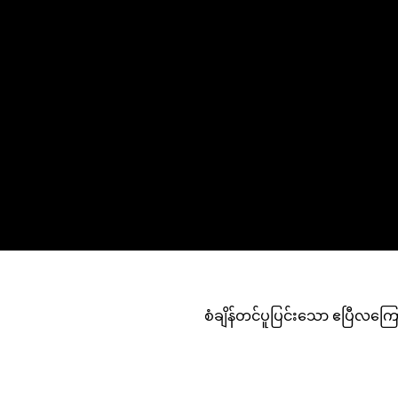
စံချိန်တင်ပူပြင်းသော ဧပြီလကြောင