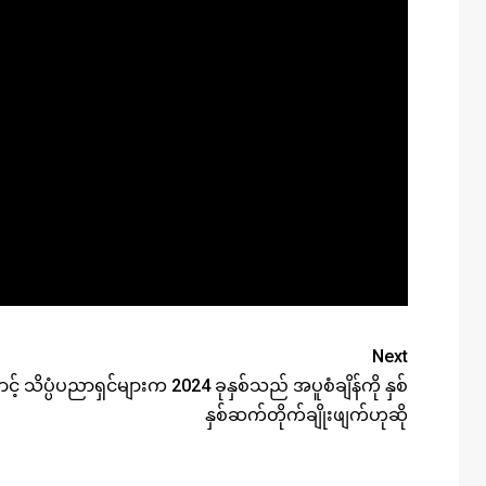
Next
့် သိပ္ပံပညာရှင်များက 2024 ခုနှစ်သည် အပူစံချိန်ကို နှစ်
နှစ်ဆက်တိုက်ချိုးဖျက်ဟုဆို