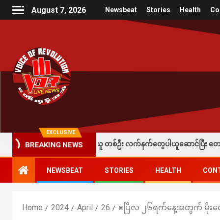
August 7, 2026
Newsbeat
Stories
Health
Co
EXCLUSIVE
 ခံထားရတဲ့ပြည်သူ တစ်ဦး လက်နက်တွေပါယူဆောင်ပြီး တော်လှန်ရေးတပ်တွေထံ အပ်
BREAKING NEWS
NEWSBEAT
STORIES
HEALTH
CON
Home
2024
April
26
ဧပြီလ ၂၆ရက်နေ့အတွက် မိုးလေ