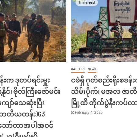
1 min read
BATTLES
NEWS
်းက ဒုတပ်ရင်းမှူး
ငဖဲရှိ ဂုတ်စည်းရိုးစခန်း
့်နိုင်၊ ဗိုလ်ကြီးဇော်မင်း
သိမ်းပိုက်၊ မအလ ဇာတိ
ျော်သေဆုံးပြီး
မြို့ထိ တိုက်ပွဲနီးကပ်လ
း(တတိယတန်း)G3
February 4, 2025
ီးသော်တာအပါအဝင်
်း(၂၇)ဦးဖမ်းမိ