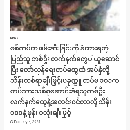
NEWS
စစ်တပ်က ဖမ်းဆီးခြင်းကို ခံထားရတဲ့
ပြည်သူ တစ်ဦး လက်နက်တွေပါယူဆောင်
ပြီး တော်လှန်ရေးတပ်တွေထံ အပ်နှံလို့
သိန်းတစ်ရာချီးမြှင့်၊ပခုက္ကူ တပ်မ ၁၀၁က
တပ်သားသစ်စုဆောင်းခံရသူတစ်ဦး
လက်နက်တွေနဲ့အလင်းဝင်လာလို့ သိန်း
၁၀၀နဲ့ ဖုန်း ၁လုံးချီးမြှင့်
February 4, 2025