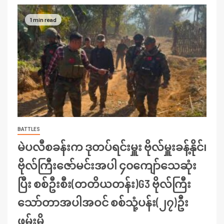
1 min read
BATTLES
မဲပလီစခန်းက ဒုတပ်ရင်းမှူး ဗိုလ်မှူးခန့်နိုင်၊
ဗိုလ်ကြီးဇော်မင်းအပါ ၄၀ကျော်သေဆုံး
ပြီး စစ်ဦးစီး(တတိယတန်း)G3 ဗိုလ်ကြီး
သော်တာအပါအဝင် စစ်သုံ့ပန်း(၂၇)ဦး
ဖမ်းမိ