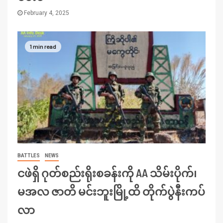
February 4, 2025
1 min read
BATTLES
NEWS
ငဖဲရှိ ဂုတ်စည်းရိုးစခန်းကို AA သိမ်းပိုက်၊
မအလ ဇာတိ မင်းဘူးမြို့ထိ တိုက်ပွဲနီးကပ်
လာ