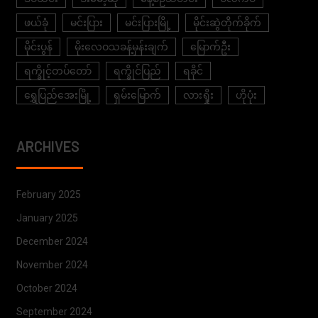
ဖယ်ခုံ
မင်းပြား
မင်းပြားမြို့
မိုင်းဆွဲတိုက်ခိုက်
မိုင်းပွန်
မိုးလေဝသခန့်မှန်းချက်
မြောက်ဦး
ရက္ခိုင့်တပ်တော်
ရက္ခိုင်ပြည်
ရခိုင်
ရွှေပြည်အေးမြို့
ရှမ်းမြောက်
လားရှိုး
ဟိုပုံး
ARCHIVES
February 2025
January 2025
December 2024
November 2024
October 2024
September 2024