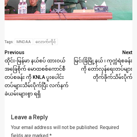
MNDAA
လောက်ကိုင်
Tags:
Previous
Next
ထိုင်း-မြန်မာ နယ်စပ် ထားဝယ်
မြင်းခြံမြို့နယ် ၊ ကုက္ကဲရဲစခန်း
အခြေစိုက် မောထစစ်ကောင်စီ
ကို တော်လှန်ရေးတပ်များ
တပ်စခန်း ကို KNLA ပူးပေါင်း
တိုက်ခိုက်သိမ်းပိုက်
တပ်များသိမ်းပိုက်ပြီး လက်နက်
ခဲယမ်းများစွာ ရရှိ
Leave a Reply
Your email address will not be published.
Required
fields are marked
*