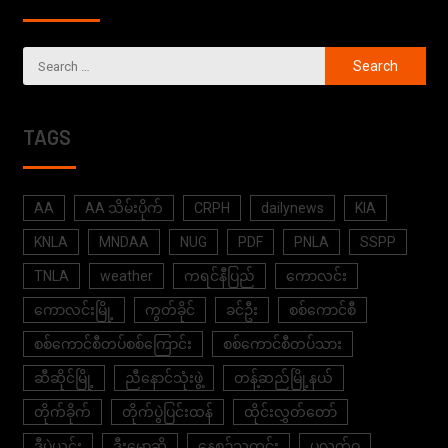
TAGS
AA
AA သိမ်းပိုက်
CRPH
dailynews
KIA
KNLA
MNDAA
NUG
PDF
PNLA
SSPP
TNLA
weather
ကရင်နီပြည်
ကောလင်း
ကောလင်းမြို့
ကွတ်ခိုင်
ခင်ဦး
စစ်ကောင်စီ
စစ်ကောင်စီတပ်စစ်ကြောင်း
စစ်ကောင်စီတပ်သား
ဆီဆိုင်မြို့
ညီနောင်သုံးဖွဲ့
တန့်ဆည်မြို့နယ်
တိုက်ခိုက်
တိုက်ပွဲပြင်းထန်
ထိုင်းလွှတ်တော်
ဒီပဲယင်း
ဒီးမော့ဆို
နေ့စဉ်သတင်း
ပလက်ဝ