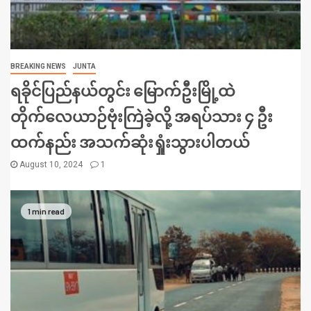
BREAKING NEWS
JUNTA
ရခိုင်ပြည်နယ်တွင်း မြောက်ဦးမြို့ထဲ
တိုက်လေယာဉ်ဗုံးကြဲခဲ့လို့ အရပ်သား ၄ ဦး
ထက်နည်း အသက်ဆုံးရှုံးသွားပါတယ်
August 10, 2024
1
1 min read