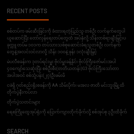
RECENT POSTS
စစ်တပ်က ဖမ်းဆီးခြင်းကို ခံထားရတဲ့ပြည်သူ တစ်ဦး လက်နက်တွေပါ
ယူဆောင်ပြီး တော်လှန်ရေးတပ်တွေထံ အပ်နှံလို့ သိန်းတစ်ရာချီးမြှင့်၊ပ
ခုက္ကူ တပ်မ ၁၀၁က တပ်သားသစ်စုဆောင်းခံရသူတစ်ဦး လက်နက်
တွေနဲ့အလင်းဝင်လာလို့ သိန်း ၁၀၀နဲ့ ဖုန်း ၁လုံးချီးမြှင့်
မဲပလီစခန်းက ဒုတပ်ရင်းမှူး ဗိုလ်မှူးခန့်နိုင်၊ ဗိုလ်ကြီးဇော်မင်းအပါ
၄၀ကျော်သေဆုံးပြီး စစ်ဦးစီး(တတိယတန်း)G3 ဗိုလ်ကြီးသော်တာ
အပါအဝင် စစ်သုံ့ပန်း(၂၇)ဦးဖမ်းမိ
ငဖဲရှိ ဂုတ်စည်းရိုးစခန်းကို AA သိမ်းပိုက်၊ မအလ ဇာတိ မင်းဘူးမြို့ထိ
တိုက်ပွဲနီးကပ်လာ
တိုက်ပွဲသတင်းများ
ရေစကြိုထွေအုပ်ရုံးကို ပြောက်ကျားတိုက်ခိုက်လို့ စစ်အုပ်စု ၃ဦးထိခိုက်
SEARCH