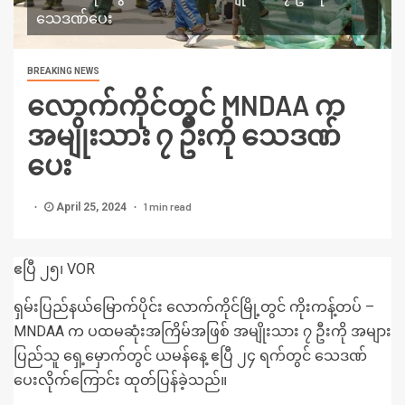
သေဒဏ်ပေး
BREAKING NEWS
လောက်ကိုင်တွင် MNDAA က
အမျိုးသား ၇ ဦးကို သေဒဏ်
ပေး
1 min read
April 25, 2024
ဧပြီ ၂၅၊ VOR
ရှမ်းပြည်နယ်မြောက်ပိုင်း လောက်ကိုင်မြို့တွင် ကိုးကန့်တပ် –
MNDAA က ပထမဆုံးအကြိမ်အဖြစ် အမျိုးသား ၇ ဦးကို အများ
ပြည်သူ ရှေ့မှောက်တွင် ယမန်နေ့ ဧပြီ ၂၄ ရက်တွင် သေဒဏ်
ပေးလိုက်ကြောင်း ထုတ်ပြန်ခဲ့သည်။