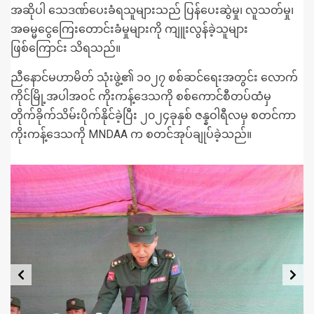
အဆိုပါ သေဒဏ်ပေးခံရသူများသည် ပြန်ပေးဆွဲမှု၊ လူသတ်မှု၊
အဓမ္မငွေကြေးတောင်းခံမှုများကို ကျူးလွန်ခဲ့သူများ
ဖြစ်ကြောင်း သိရသည်။
ညီနောင်မဟာမိတ် သုံးဖွဲ့၏ ၁၀၂၇ စစ်ဆင်ရေးအတွင်း လောက်
ကိုင်မြို့အပါအဝင် ကိုးကန့်ဒေသကို စစ်ကောင်စီတပ်ထံမှ
တိုက်ခိုက်သိမ်းပိုက်နိုင်ခဲ့ပြီး ၂၀၂၄ခုနှစ် ဇန္နဝါရီလမှ စတင်ကာ
ကိုးကန့်ဒေသကို MNDAA က စတင်အုပ်ချုပ်ခဲ့သည်။