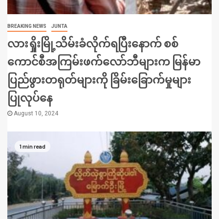
BREAKING NEWS
JUNTA
လားရှိုးမြို့သိမ်းခံလိုက်ရပြီးနောက် စစ်
ကောင်စီအကြမ်းဖက်လော်ဘီများက မြန်မာ
ပြည်ဖွားတရုတ်များကို ခြိမ်းခြောက်မှုများ
ပြုလုပ်နေ
August 10, 2024
1 min read