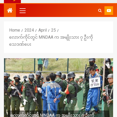
Home
2024
April
25
လောက်ကိုင်တွင် MNDAA က အမျိုးသား ၇ ဦးကို
သေဒဏ်ပေး
လောက်ကိုင်တွင် MNDAA က အမျိုးသား ၇ ဦးကို