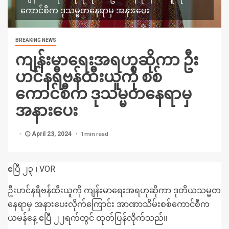
ကောင်စီက ဒုသမ္မတနေရာမှ အနားပေး
BREAKING NEWS
ကျန်းမာရေးအရဟုဆိုကာ ဦး
ဟင်နရီဗန်ထီးယူကို စစ်
ကောင်စီက ဒုသမ္မတနေရာမှ
အနားပေး
1 min read
April 23, 2024
ဧပြီ ၂၃ ၊ VOR
ဦးဟင်နရီဗန်ထီးယူကို ကျန်းမာရေးအရဟုဆိုကာ ဒုတိယသမ္မတ
နေရာမှ အနားပေးလိုက်ကြောင်း အာဏာသိမ်းစစ်ကောင်စီက
ယမန်နေ့ ဧပြီ ၂၂ရက်တွင် ထုတ်ပြန်လိုက်သည်။