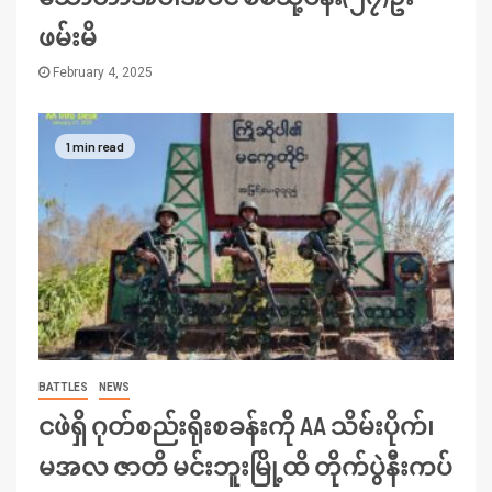
ဖမ်းမိ
February 4, 2025
1 min read
BATTLES
NEWS
ငဖဲရှိ ဂုတ်စည်းရိုးစခန်းကို AA သိမ်းပိုက်၊
မအလ ဇာတိ မင်းဘူးမြို့ထိ တိုက်ပွဲနီးကပ်