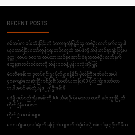
RECENT POSTS
စစ်တပ်က ဖမ်းဆီးခြင်းကို ခံထားရတဲ့ပြည်သူ တစ်ဦး လက်နက်တွေပါ
ယူဆောင်ပြီး တော်လှန်ရေးတပ်တွေထံ အပ်နှံလို့ သိန်းတစ်ရာချီးမြှင့်၊ပ
ခုက္ကူ တပ်မ ၁၀၁က တပ်သားသစ်စုဆောင်းခံရသူတစ်ဦး လက်နက်
တွေနဲ့အလင်းဝင်လာလို့ သိန်း ၁၀၀နဲ့ ဖုန်း ၁လုံးချီးမြှင့်
မဲပလီစခန်းက ဒုတပ်ရင်းမှူး ဗိုလ်မှူးခန့်နိုင်၊ ဗိုလ်ကြီးဇော်မင်းအပါ
၄၀ကျော်သေဆုံးပြီး စစ်ဦးစီး(တတိယတန်း)G3 ဗိုလ်ကြီးသော်တာ
အပါအဝင် စစ်သုံ့ပန်း(၂၇)ဦးဖမ်းမိ
ငဖဲရှိ ဂုတ်စည်းရိုးစခန်းကို AA သိမ်းပိုက်၊ မအလ ဇာတိ မင်းဘူးမြို့ထိ
တိုက်ပွဲနီးကပ်လာ
တိုက်ပွဲသတင်းများ
ရေစကြိုထွေအုပ်ရုံးကို ပြောက်ကျားတိုက်ခိုက်လို့ စစ်အုပ်စု ၃ဦးထိခိုက်