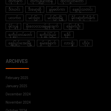
တိုက်ခိုက်
တိုက်ပွဲပြင်းထန်
ထိုင်းလွှတ်တော်
ဒီပဲယင်း
ဒီးမော့ဆို
နမ့်ဖတ်ကာ
နေ့စဉ်သတင်း
ပလက်ဝ
မင်းပြား
မင်းပြားမြို့
မိုင်းဆွဲတိုက်ခိုက်
မိုင်းပွန်
မိုးလေဝသခန့်မှန်းချက်
မြောက်ဦး
ရက္ခိုင့်တပ်တော်
ရက္ခိုင်ပြည်
ရခိုင်
ရွှေပြည်အေးမြို့
ရှမ်းမြောက်
လားရှိုး
ဟိုပုံး
ARCHIVES
February 2025
January 2025
December 2024
November 2024
October 2024