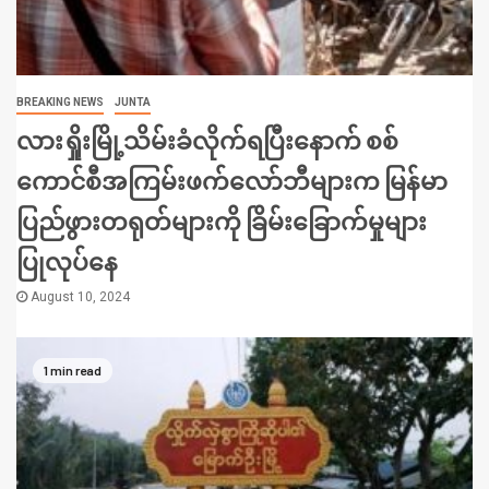
BREAKING NEWS
JUNTA
လားရှိုးမြို့သိမ်းခံလိုက်ရပြီးနောက် စစ်
ကောင်စီအကြမ်းဖက်လော်ဘီများက မြန်မာ
ပြည်ဖွားတရုတ်များကို ခြိမ်းခြောက်မှုများ
ပြုလုပ်နေ
August 10, 2024
1 min read