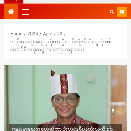
Home
2024
April
23
ကျန်းမာရေးအရဟုဆိုကာ ဦးဟင်နရီဗန်ထီးယူကို စစ်
ကောင်စီက ဒုသမ္မတနေရာမှ အနားပေး
ကျန်းမာရေးအရဟုဆိုကာ ဦးဟင်နရီဗန်ထီးယူကို စစ်