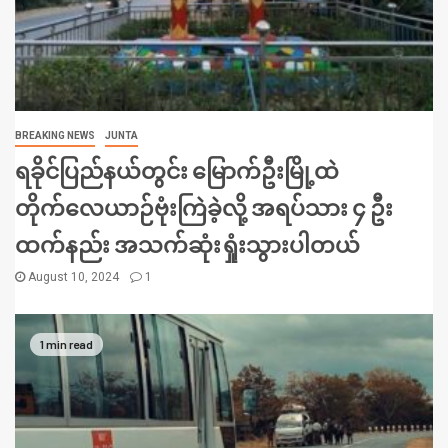
BREAKING NEWS
JUNTA
ရခိုင်ပြည်နယ်တွင်း မြောက်ဦးမြို့ထဲ
တိုက်လေယာဉ်ဗုံးကြဲခဲ့လို့ အရပ်သား ၄ ဦး
ထက်နည်း အသက်ဆုံးရှုံးသွားပါတယ်
August 10, 2024
1
1 min read