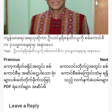
ကျန်းမာရေးအရဟုဆိုကာ ဦးဟင်နရီဗန်ထီးယူကို စစ်ကောင်စီ
က ဒုသမ္မတနေရာမှ အနားပေး
ဦးဟင်နရီဗန်ထီးယူကို စစ်ကောင်စီက ဒုသမ္မတနေရာမှ အနားပေး
Tags:
Previous
Next
ကော့ကရိတ်ခရိုင်အတွင်း စစ်
ကောလင်းတိုက်ပွဲအတွင်း စစ်
ကောင်စီမှ အဆိပ်ငွေ့ပါသော ဗုံး
ကောင်စီစစ်ကြောင်းထံမှ ရရှိ
များပစ်ခတ်တိုက်ခိုက်သဖြင့်
သည့် လက်နက်ခဲယမ်းများ
PDF ရဲဘော်များ အဆိပ်မိ
Leave a Reply