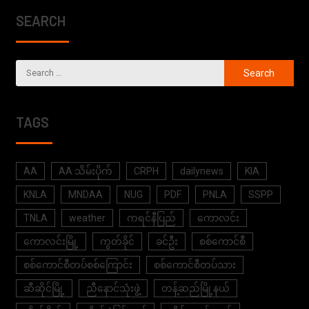
SEARCH
TAGS
AA
AA သိမ်းပိုက်
CRPH
dailynews
KIA
KNLA
MNDAA
NUG
PDF
PNLA
SSPP
TNLA
weather
ကရင်နီပြည်
ကောလင်း
ကောလင်းမြို့
ကွတ်ခိုင်
ခင်ဦး
စစ်ကောင်စီ
စစ်ကောင်စီတပ်စစ်ကြောင်း
စစ်ကောင်စီတပ်သား
ဆီဆိုင်မြို့
ညီနောင်သုံးဖွဲ့
တန့်ဆည်မြို့နယ်