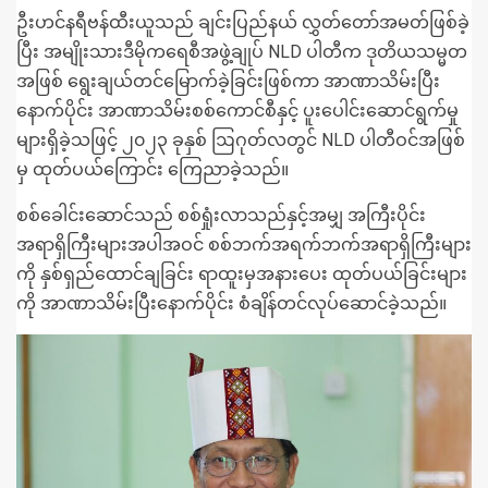
ဦးဟင်နရီဗန်ထီးယူသည် ချင်းပြည်နယ် လွှတ်တော်အမတ်ဖြစ်ခဲ့
ပြီး အမျိုးသားဒီမိုကရေစီအဖွဲ့ချုပ် NLD ပါတီက ဒုတိယသမ္မတ
အဖြစ် ရွေးချယ်တင်မြောက်ခဲ့ခြင်းဖြစ်ကာ အာဏာသိမ်းပြီး
နောက်ပိုင်း အာဏာသိမ်းစစ်ကောင်စီနှင့် ပူးပေါင်းဆောင်ရွက်မှု
များရှိခဲ့သဖြင့် ၂၀၂၃ ခုနှစ် ဩဂုတ်လတွင် NLD ပါတီဝင်အဖြစ်
မှ ထုတ်ပယ်ကြောင်း ကြေညာခဲ့သည်။
စစ်ခေါင်းဆောင်သည် စစ်ရှုံးလာသည်နှင့်အမျှ အကြီးပိုင်း
အရာရှိကြီးများအပါအဝင် စစ်ဘက်အရက်ဘက်အရာရှိကြီးများ
ကို နှစ်ရှည်ထောင်ချခြင်း ရာထူးမှအနားပေး ထုတ်ပယ်ခြင်းများ
ကို အာဏာသိမ်းပြီးနောက်ပိုင်း စံချိန်တင်လုပ်ဆောင်ခဲ့သည်။