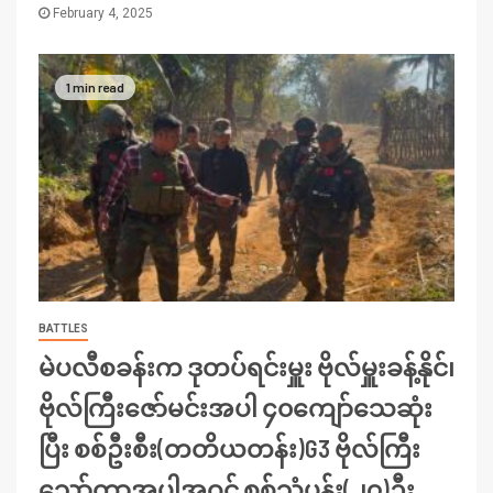
February 4, 2025
1 min read
BATTLES
မဲပလီစခန်းက ဒုတပ်ရင်းမှူး ဗိုလ်မှူးခန့်နိုင်၊
ဗိုလ်ကြီးဇော်မင်းအပါ ၄၀ကျော်သေဆုံး
ပြီး စစ်ဦးစီး(တတိယတန်း)G3 ဗိုလ်ကြီး
သော်တာအပါအဝင် စစ်သုံ့ပန်း(၂၇)ဦး