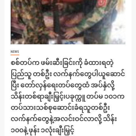
NEWS
စစ်တပ်က ဖမ်းဆီးခြင်းကို ခံထားရတဲ့
ပြည်သူ တစ်ဦး လက်နက်တွေပါယူဆောင်
ပြီး တော်လှန်ရေးတပ်တွေထံ အပ်နှံလို့
သိန်းတစ်ရာချီးမြှင့်၊ပခုက္ကူ တပ်မ ၁၀၁က
တပ်သားသစ်စုဆောင်းခံရသူတစ်ဦး
လက်နက်တွေနဲ့အလင်းဝင်လာလို့ သိန်း
၁၀၀နဲ့ ဖုန်း ၁လုံးချီးမြှင့်