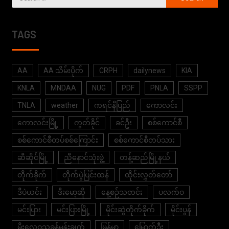
TAGS
AA
AA သိမ်းပိုက်
CRPH
dailynews
KIA
KNLA
MNDAA
NUG
PDF
PNLA
SSPP
TNLA
weather
ကရင်နီပြည်
ကောလင်း
ကောလင်းမြို့
ကွတ်ခိုင်
ခင်ဦး
စစ်ကောင်စီ
စစ်ကောင်စီတပ်စစ်ကြောင်း
စစ်ကောင်စီတပ်သား
ဆီဆိုင်မြို့
ညီနောင်သုံးဖွဲ့
တန့်ဆည်မြို့နယ်
တိုက်ခိုက်
တိုက်ပွဲပြင်းထန်
ထိုင်းလွှတ်တော်
ဒီပဲယင်း
ဒီးမော့ဆို
နေ့စဉ်သတင်း
ပလက်ဝ
မင်းပြား
မင်းပြားမြို့
မိုင်းဆွဲတိုက်ခိုက်
မိုင်းပွန်
မိုးလေဝသခန့်မှန်းချက်
မြန်မာ
မြောက်ဦး