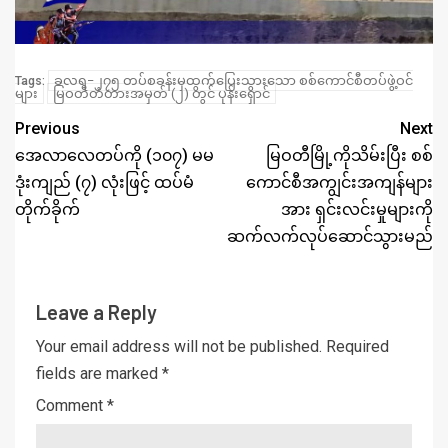
ခလရ−၂၇၅ တပ်စခန်းမှထွက်ပြေးသွားသော စစ်ကောင်စီတပ်ဖွဲ့ဝင်
Tags:
များ
မြဝတီတံတားအမှတ် (၂) တွင် ပုန်းရှောင်
Previous
Next
အေလာလေတပ်ကို (၁၀၇) မမ
မြဝတီမြို့ကိုသိမ်းပြီး စစ်
ဒုံးကျည် (၇) လုံးဖြင့် ထပ်မံ
ကောင်စီအကျွင်းအကျန်များ
တိုက်ခိုက်
အား ရှင်းလင်းမှုများကို
ဆက်လက်လုပ်ဆောင်သွားမည်
Leave a Reply
Your email address will not be published.
Required
fields are marked
*
Comment
*