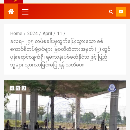
Home
2024
April
11
ခလရ−၂၇၅ တပ်စခန်းမှထွက်ပြေးသွားသော စစ်
ကောင်စီတပ်ဖွဲ့ဝင်များ မြဝတီတံတားအမှတ် (၂) တွင်
ပုန်းရှောင်လျက်ရှိ၊ ရမ်းသန်းပစ်ခတ်နိုင်သဖြင့် ပြည်
သူများ သွားလာခြင်းမပြုရန် သတိပေး