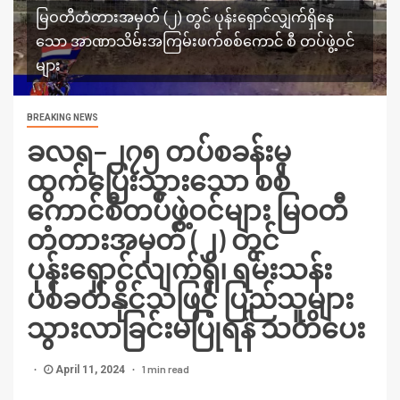
မြဝတီတံတားအမှတ် (၂) တွင် ပုန်းရှောင်လျှက်ရှိနေ
သော အာဏာသိမ်းအကြမ်းဖက်စစ်ကောင် စီ တပ်ဖွဲ့ဝင်
များ
BREAKING NEWS
ခလရ−၂၇၅ တပ်စခန်းမှ
ထွက်ပြေးသွားသော စစ်
ကောင်စီတပ်ဖွဲ့ဝင်များ မြဝတီ
တံတားအမှတ် (၂) တွင်
ပုန်းရှောင်လျက်ရှိ၊ ရမ်းသန်း
ပစ်ခတ်နိုင်သဖြင့် ပြည်သူများ
သွားလာခြင်းမပြုရန် သတိပေး
1 min read
April 11, 2024