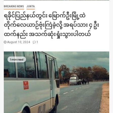
BREAKING NEWS
JUNTA
ရခိုင်ပြည်နယ်တွင်း မြောက်ဦးမြို့ထဲ
တိုက်လေယာဉ်ဗုံးကြဲခဲ့လို့ အရပ်သား ၄ ဦး
ထက်နည်း အသက်ဆုံးရှုံးသွားပါတယ်
August 10, 2024
1
1 min read