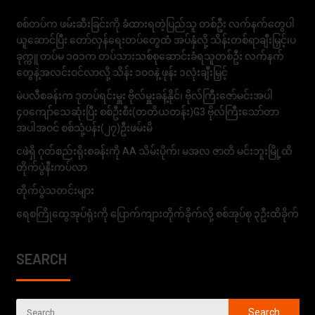
စစ်တပ်က ဖမ်းဆီးခြင်းကို ခံထားရတဲ့ပြည်သူ တစ်ဦး လက်နက်တွေပါ
ယူဆောင်ပြီး တော်လှန်ရေးတပ်တွေထံ အပ်နှံလို့ သိန်းတစ်ရာချီးမြှင့်၊ပ
ခုက္ကူ တပ်မ ၁၀၁က တပ်သားသစ်စုဆောင်းခံရသူတစ်ဦး လက်နက်
တွေနဲ့အလင်းဝင်လာလို့ သိန်း ၁၀၀နဲ့ ဖုန်း ၁လုံးချီးမြှင့်
မဲပလီစခန်းက ဒုတပ်ရင်းမှူး ဗိုလ်မှူးခန့်နိုင်၊ ဗိုလ်ကြီးဇော်မင်းအပါ
၄၀ကျော်သေဆုံးပြီး စစ်ဦးစီး(တတိယတန်း)G3 ဗိုလ်ကြီးသော်တာ
အပါအဝင် စစ်သုံ့ပန်း(၂၇)ဦးဖမ်းမိ
ငဖဲရှိ ဂုတ်စည်းရိုးစခန်းကို AA သိမ်းပိုက်၊ မအလ ဇာတိ မင်းဘူးမြို့ထိ
တိုက်ပွဲနီးကပ်လာ
တိုက်ပွဲသတင်းများ
ရေစကြိုထွေအုပ်ရုံးကို ပြောက်ကျားတိုက်ခိုက်လို့ စစ်အုပ်စု ၃ဦးထိခိုက်
SEARCH