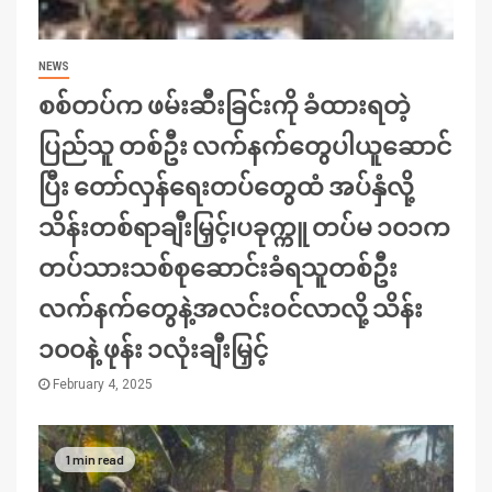
NEWS
စစ်တပ်က ဖမ်းဆီးခြင်းကို ခံထားရတဲ့
ပြည်သူ တစ်ဦး လက်နက်တွေပါယူဆောင်
ပြီး တော်လှန်ရေးတပ်တွေထံ အပ်နှံလို့
သိန်းတစ်ရာချီးမြှင့်၊ပခုက္ကူ တပ်မ ၁၀၁က
တပ်သားသစ်စုဆောင်းခံရသူတစ်ဦး
လက်နက်တွေနဲ့အလင်းဝင်လာလို့ သိန်း
၁၀၀နဲ့ ဖုန်း ၁လုံးချီးမြှင့်
February 4, 2025
1 min read