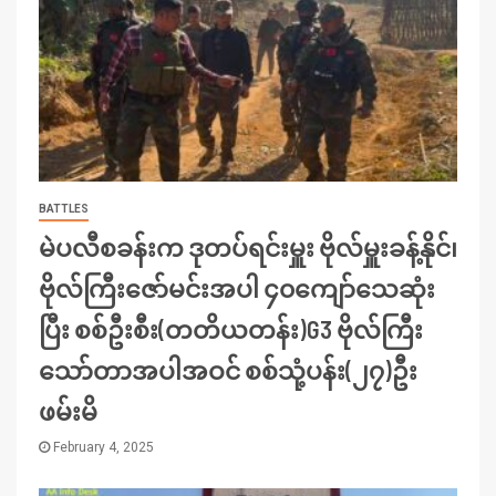
BATTLES
မဲပလီစခန်းက ဒုတပ်ရင်းမှူး ဗိုလ်မှူးခန့်နိုင်၊
ဗိုလ်ကြီးဇော်မင်းအပါ ၄၀ကျော်သေဆုံး
ပြီး စစ်ဦးစီး(တတိယတန်း)G3 ဗိုလ်ကြီး
သော်တာအပါအဝင် စစ်သုံ့ပန်း(၂၇)ဦး
ဖမ်းမိ
February 4, 2025