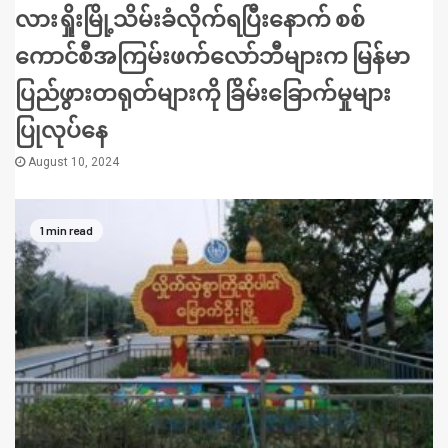
လားရှိုးမြို့သိမ်းခံလိုက်ရပြီးနောက် စစ်
ကောင်စီအကြမ်းဖက်လော်ဘီများက မြန်မာ
ပြည်ဖွားတရုတ်များကို ခြိမ်းခြောက်မှုများ
ပြုလုပ်နေ
August 10, 2024
1 min read