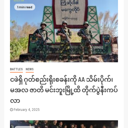
1 min read
BATTLES
NEWS
ငဖဲရှိ ဂုတ်စည်းရိုးစခန်းကို AA သိမ်းပိုက်၊
မအလ ဇာတိ မင်းဘူးမြို့ထိ တိုက်ပွဲနီးကပ်
လာ
February 4, 2025