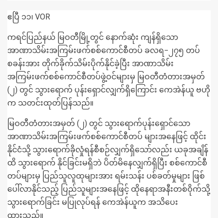
ဧပြီ ၁၁၊ VOR
ကရင်ပြည်နယ် မြဝတီမြို့တွင် နောက်ဆုံး ကျန်ရှိသော
အာဏာသိမ်းအကြမ်းဖက်စစ်ကောင်စီတပ် ခလရ−၂၇၅ တပ်
စခန်းအား တိုက်ခိုက်သိမ်းပိုက်နိုင်ခဲ့ပြီး အာဏာသိမ်း
အကြမ်းဖက်စစ်ကောင်စီတပ်ဖွဲ့ဝင်များမှ မြဝတီတံတားအမှတ်
(၂) တွင် သွားရောက် ပုန်းရှောင်လျှက်ရှိကြောင်း ကေအဲန်ယူ ဗဟို
က သတင်းထုတ်ပြန်သည်။
မြဝတီတံတားအမှတ် (၂) တွင် သွားရောက်ပုန်းရှောင်သော
အာဏာသိမ်းအကြမ်းဖက်စစ်ကောင်စီတပ် များအနေဖြင့် ထိုင်း
နိုင်ငံသို့ သွားရောက်ခိုလှုံရန်စီစဉ်လျှက်ရှိသော်လည်း ယခုအချိန်
ထိ သွားရောက် နိုင်ခြင်းမရှိဘဲ ပိတ်မိနေလျှက်ရှိပြီး စစ်ကောင်စီ
တပ်များမှ ပြည်သူလူထုများအား ရမ်းသန်း ပစ်ခတ်မှုများ ဖြစ်
ပေါ်လာနိုင်သည့် ပြည်သူများအနေဖြင့် ထိုနေရာအနီးတစ်ဝိုက်သို့
သွားရောက်ခြင်း မပြုလုပ်ရန် ကေအဲန်ယူက အသိပေး
ထားသည်။