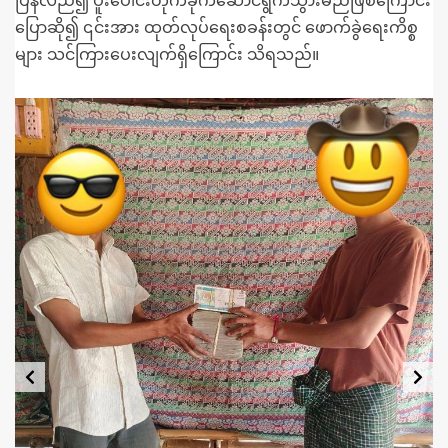
ပြန်လည်၍ ပူးပေါင်းတိုက်ခိုက်ဆောင်ရွက်သွားမည်ဖြစ်ကြောင်း
ပြောဆို၍ ၎င်းအား ထုတ်လုပ်ရေးစခန်းတွင် ဖောက်ခွဲရေးကိစ္စ
များ သင်ကြားပေးလျက်ရှိကြောင်း သိရသည်။