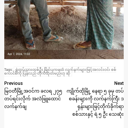
ရဲတပ်သားတစ်ဦး မြိုင်ပကဖထံ လက်နက်များဖြင့်အလင်းဝင်၊ စစ်
Tags:
ကောင်စီကို ပြန်လည် တိုက်ထုတ်မည်ဟု ဆို
Previous
Next
မြဝတီမြို့အဝင်က ခလရ ၂၇၅
ကျိုက်ထိုမြို့ နေရာ ၅ ခုမှ တပ်
တပ်ရင်းလိုက် အလံဖြူထောင်
စခန်းများကို လက်နက်ကြီး ဒ
လက်နက်ချ
ရုန်းများဖြင့်တိုက်ခိုက်ရာ
စစ်သားနှင့် ရဲ ၅ ဦး သေဆုံး