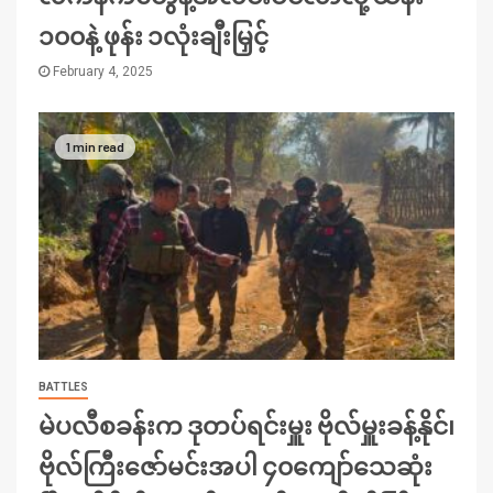
၁၀၀နဲ့ ဖုန်း ၁လုံးချီးမြှင့်
February 4, 2025
1 min read
BATTLES
မဲပလီစခန်းက ဒုတပ်ရင်းမှူး ဗိုလ်မှူးခန့်နိုင်၊
ဗိုလ်ကြီးဇော်မင်းအပါ ၄၀ကျော်သေဆုံး