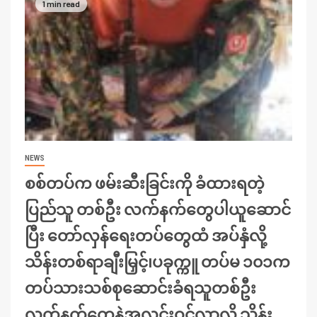
1 min read
NEWS
စစ်တပ်က ဖမ်းဆီးခြင်းကို ခံထားရတဲ့
ပြည်သူ တစ်ဦး လက်နက်တွေပါယူဆောင်
ပြီး တော်လှန်ရေးတပ်တွေထံ အပ်နှံလို့
သိန်းတစ်ရာချီးမြှင့်၊ပခုက္ကူ တပ်မ ၁၀၁က
တပ်သားသစ်စုဆောင်းခံရသူတစ်ဦး
လက်နက်တွေနဲ့အလင်းဝင်လာလို့ သိန်း