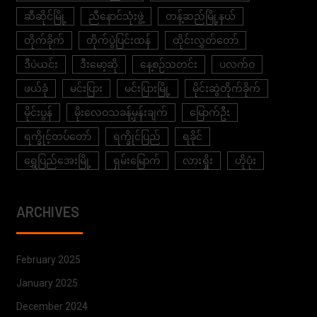
ဆီဆိုင်မြို့
ညီနောင်သုံးဖွဲ့
တန့်ဆည်မြို့နယ်
တိုက်ခိုက်
တိုက်ပွဲပြင်းထန်
ထိုင်းလွှတ်တော်
ဒီပဲယင်း
ဒီးမော့ဆို
နေ့စဉ်သတင်း
ပလက်ဝ
ဖယ်ခုံ
မင်းပြား
မင်းပြားမြို့
မိုင်းဆွဲတိုက်ခိုက်
မိုင်းပွန်
မိုးလေဝသခန့်မှန်းချက်
မြောက်ဦး
ရက္ခိုင့်တပ်တော်
ရက္ခိုင်ပြည်
ရခိုင်
ရွှေပြည်အေးမြို့
ရှမ်းမြောက်
လားရှိုး
ဟိုပုံး
ARCHIVES
February 2025
January 2025
December 2024