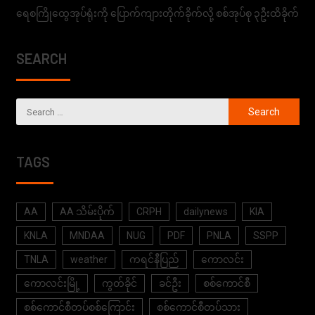
ရေစကြိုထွေအုပ်ရုံးကို ပြောက်ကျားတိုက်ခိုက်လို့ စစ်အုပ်စု ၃ဦးထိခိုက်
SEARCH
TAGS
AA
AA သိမ်းပိုက်
CRPH
dailynews
KIA
KNLA
MNDAA
NUG
PDF
PNLA
SSPP
TNLA
weather
ကရင်နီပြည်
ကောလင်း
ကောလင်းမြို့
ကွတ်ခိုင်
ခင်ဦး
စစ်ကောင်စီ
စစ်ကောင်စီတပ်စစ်ကြောင်း
စစ်ကောင်စီတပ်သား