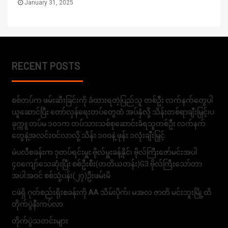
January 31, 2025
RECENT POSTS
စစ်တပ်က ဖမ်းဆီးခြင်းကို ခံထားရတဲ့ပြည်သူ တစ်ဦး လက်နက်တွေပါ
ယူဆောင်ပြီး တော်လှန်ရေးတပ်တွေထံ အပ်နှံလို့ သိန်းတစ်ရာချီးမြှင့်၊ပ
ခုက္ကူ တပ်မ ၁၀၁က တပ်သားသစ်စုဆောင်းခံရသူတစ်ဦး လက်နက်
တွေနဲ့အလင်းဝင်လာလို့ သိန်း ၁၀၀နဲ့ ဖုန်း ၁လုံးချီးမြှင့်
မဲပလီစခန်းက ဒုတပ်ရင်းမှူး ဗိုလ်မှူးခန့်နိုင်၊ ဗိုလ်ကြီးဇော်မင်းအပါ
၄၀ကျော်သေဆုံးပြီး စစ်ဦးစီး(တတိယတန်း)G3 ဗိုလ်ကြီးသော်တာ
အပါအဝင် စစ်သုံ့ပန်း(၂၇)ဦးဖမ်းမိ
ငဖဲရှိ ဂုတ်စည်းရိုးစခန်းကို AA သိမ်းပိုက်၊ မအလ ဇာတိ မင်းဘူးမြို့ထိ
တိုက်ပွဲနီးကပ်လာ
တိုက်ပွဲသတင်းများ