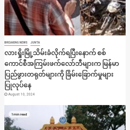
BREAKING NEWS
JUNTA
လားရှိုးမြို့သိမ်းခံလိုက်ရပြီးနောက် စစ်
ကောင်စီအကြမ်းဖက်လော်ဘီများက မြန်မာ
ပြည်ဖွားတရုတ်များကို ခြိမ်းခြောက်မှုများ
ပြုလုပ်နေ
August 10, 2024
1 min read