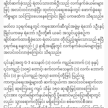
ချိတ်ဆက်ခဲ့သည့် ရဲတပ်သားတစ်ဦးသည် လက်နက်ခဲယမ်းများ
ဖြင့် အလင်းဝင်လာခဲ့ပြီး ထုတ်လုပ်ရေးစခန်းတွင် ဖောက်ခွဲရေး
ကိစ္စများ သင်ကြားပေးနေကြောင်း မြိုင် ပကဖထံက သိရသည်။
မတ်လ
၁၃ရက်နေ့တွင် ကမ္မအောက်ဆီဂျင်အဖွဲ့မှ ရဲဘော် ၁ဦးနှင့်
မြိုင်ပကဖမှ ရဲဘော် ၁ဦးတို့၏ ယခင် အသွင်ယူခဲ့စဥ်က
ချိတ်ဆက်ထားရှိခဲ့သော ရဲတပ်သား တိုးပြည့်ချမ်းသာသည် ဧပြီ
၄ရက်နေ့ နေ့လည် (၂) နာရီအချိန်တွင် လက်နက်ခဲယမ်းများဖြင့်
အလင်းဝင်လာခဲ့ကြောင်း သိရသည်။
၎င်းနှင့်အတူ G-3 သေနတ် (၁) လက်၊ ကျည်ဘောက် (၁) ခုနှင့်
၎င်းကျည် (၁၀၅) တောင့်၊ စက်လက်သေနတ် (၁) လက်၊ ဘောက်
ဝိုင်း (၁) ခု၊ ၎င်းကျည် (၅၀၃) တောင့်တို့ဖြင့် ပြည်သူ့
ကာကွယ်ရေးအဖွဲ့များထံ ဆက်သွယ်ကာ အလင်း‌ဝင်ရောက်လာ
သဖြင့် ဆုကြေးငွေ ကျပ် သိန်း ၁၅၀ ဆုချီးမြှင့်ထားကြောင်း၊
၎င်းအား လွတ်မြောက်နယ်မြေသို့ ပို့ဆောင်မည်ပြောဆိုရာတွင်
လည်း သွားရောက်လိုခြင်း မရှိကြောင်း၊ စစ်ကောင်စီအား