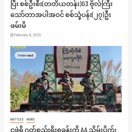
ပြီး စစ်ဦးစီး(တတိယတန်း)G3 ဗိုလ်ကြီး
သော်တာအပါအဝင် စစ်သုံ့ပန်း(၂၇)ဦး
ဖမ်းမိ
February 4, 2025
1 min read
BATTLES
NEWS
ငဖဲရှိ ဂုတ်စည်းရိုးစခန်းကို AA သိမ်းပိုက်၊