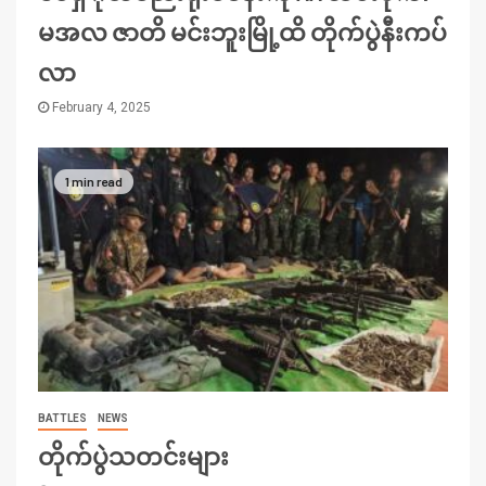
မအလ ဇာတိ မင်းဘူးမြို့ထိ တိုက်ပွဲနီးကပ်
လာ
February 4, 2025
1 min read
BATTLES
NEWS
တိုက်ပွဲသတင်းများ