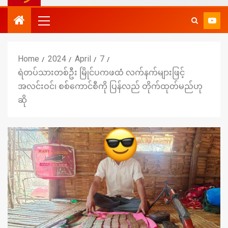
Home
2024
April
7
ရဲတပ်သားတစ်ဦး မြိုင်ပကဖထံ လက်နက်များဖြင့်
အလင်းဝင်၊ စစ်ကောင်စီကို ပြန်လည် တိုက်ထုတ်မည်ဟု
ဆို