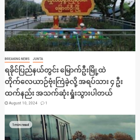
BREAKING NEWS
JUNTA
ရခိုင်ပြည်နယ်တွင်း မြောက်ဦးမြို့ထဲ
တိုက်လေယာဉ်ဗုံးကြဲခဲ့လို့ အရပ်သား ၄ ဦး
ထက်နည်း အသက်ဆုံးရှုံးသွားပါတယ်
August 10, 2024
1
1 min read