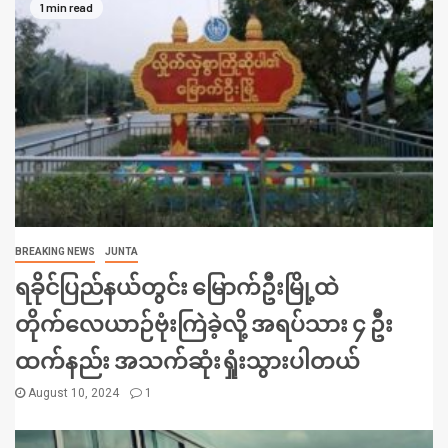
1 min read
BREAKING NEWS
JUNTA
ရခိုင်ပြည်နယ်တွင်း မြောက်ဦးမြို့ထဲ
တိုက်လေယာဉ်ဗုံးကြဲခဲ့လို့ အရပ်သား ၄ ဦး
ထက်နည်း အသက်ဆုံးရှုံးသွားပါတယ်
August 10, 2024
1