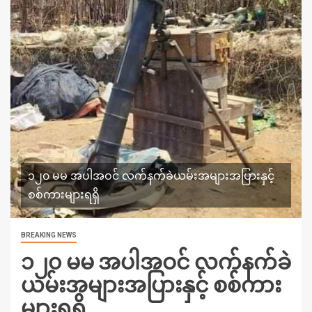
၁၂၀ မမ အပါအဝင် လက်နက်ခဲယမ်းအများအပြားနှင့်
စစ်ကားများရရှိ
BREAKING NEWS
၁၂၀ မမ အပါအဝင် လက်နက်ခဲ
ယမ်းအများအပြားနှင့် စစ်ကား
များရရှိ