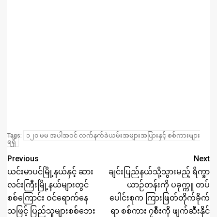
၁၂၀ မမ အပါအဝင် လက်နက်ခဲယမ်းအများအပြားနှင့် စစ်ကားများ
Tags:
ရရှိ
Previous
Next
ယင်းမာပင်မြို့နယ်နှင့် ဆား
ချင်းပြည်နယ်သို့သွားမည့် ရိက္ခာ
လင်းကြီးမြို့နယ်များတွင်
ယာဉ်တန်းကို ပခုက္ကူ တပ်
စစ်ကြောင်း ဝင်ရောက်နေ
ပေါင်းစုက ကြားဖြတ်တိုက်ခိုက်
သဖြင့် ပြည်သူများစစ်ဘေး
ရာ စစ်ကား ၇စီးကို ဖျက်ဆီးနိုင်