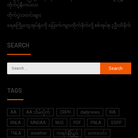
တိုက်ပွဲနီးကပ်လာ
တိုက်ပွဲသတင်းများ
ရေစကြိုထွေအုပ်ရုံးကို ပြောက်ကျားတိုက်ခိုက်လို့ စစ်အုပ်စု ၃ဦးထိခိုက်
SEARCH
TAGS
AA
AA သိမ်းပိုက်
CRPH
dailynews
KIA
KNLA
MNDAA
NUG
PDF
PNLA
SSPP
TNLA
weather
ကရင်နီပြည်
ကောလင်း