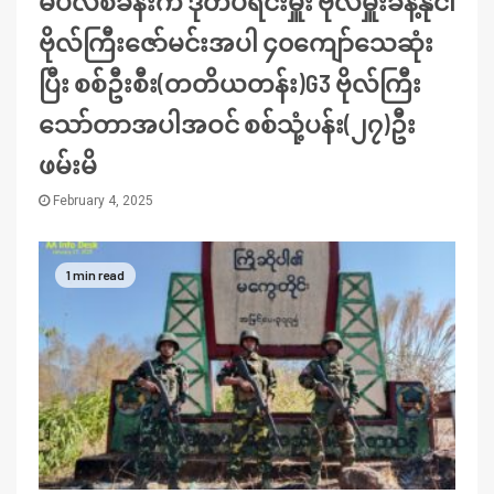
မဲပလီစခန်းက ဒုတပ်ရင်းမှူး ဗိုလ်မှူးခန့်နိုင်၊
ဗိုလ်ကြီးဇော်မင်းအပါ ၄၀ကျော်သေဆုံး
ပြီး စစ်ဦးစီး(တတိယတန်း)G3 ဗိုလ်ကြီး
သော်တာအပါအဝင် စစ်သုံ့ပန်း(၂၇)ဦး
ဖမ်းမိ
February 4, 2025
1 min read