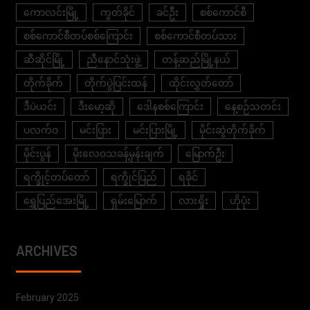
ကောလင်းမြို့
ကွတ်ခိုင်
ခင်ဦး
စစ်ကောင်စီ
စစ်ကောင်စီတပ်စစ်ကြောင်း
စစ်ကောင်စီတပ်သား
ဆီဆိုင်မြို့
ညီနောင်သုံးဖွဲ့
တန့်ဆည်မြို့နယ်
တိုက်ခိုက်
တိုက်ပွဲပြင်းထန်
ထိုင်းလွှတ်တော်
ဒီပဲယင်း
ဒီးမော့ဆို
ဒေါနစစ်ကြောင်း
နေ့စဉ်သတင်း
ပလက်ဝ
မင်းပြား
မင်းပြားမြို့
မိုင်းဆွဲတိုက်ခိုက်
မိုင်းပွန်
မိုးလေဝသခန့်မှန်းချက်
မြောက်ဦး
ရက္ခိုင့်တပ်တော်
ရက္ခိုင်ပြည်
ရခိုင်
ရွှေပြည်အေးမြို့
ရှမ်းမြောက်
လားရှိုး
ဟိုပုံး
ARCHIVES
February 2025