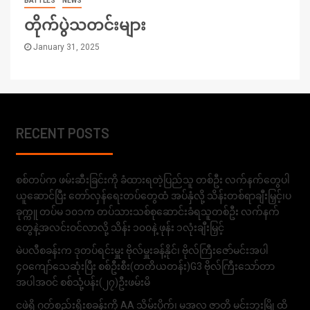
BATTLES
NEWS
တိုက်ပွဲသတင်းများ
January 31, 2025
RECENT POSTS
စစ်တပ်က ဖမ်းဆီးခြင်းကို ခံထားရတဲ့ပြည်သူ တစ်ဦး လက်နက်တွေပါ
ယူဆောင်ပြီး တော်လှန်ရေးတပ်တွေထံ အပ်နှံလို့ သိန်းတစ်ရာချီးမြှင့်၊ပ
ခုက္ကူ တပ်မ ၁၀၁က တပ်သားသစ်စုဆောင်းခံရသူတစ်ဦး လက်နက်
တွေနဲ့အလင်းဝင်လာလို့ သိန်း ၁၀၀နဲ့ ဖုန်း ၁လုံးချီးမြှင့်
မဲပလီစခန်းက ဒုတပ်ရင်းမှူး ဗိုလ်မှူးခန့်နိုင်၊ ဗိုလ်ကြီးဇော်မင်းအပါ
၄၀ကျော်သေဆုံးပြီး စစ်ဦးစီး(တတိယတန်း)G3 ဗိုလ်ကြီးသော်တာ
အပါအဝင် စစ်သုံ့ပန်း(၂၇)ဦးဖမ်းမိ
ငဖဲရှိ ဂုတ်စည်းရိုးစခန်းကို AA သိမ်းပိုက်၊ မအလ ဇာတိ မင်းဘူးမြို့ထိ