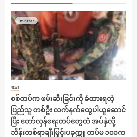
1 min read
NEWS
စစ်တပ်က ဖမ်းဆီးခြင်းကို ခံထားရတဲ့
ပြည်သူ တစ်ဦး လက်နက်တွေပါယူဆောင်
ပြီး တော်လှန်ရေးတပ်တွေထံ အပ်နှံလို့
သိန်းတစ်ရာချီးမြှင့်၊ပခုက္ကူ တပ်မ ၁၀၁က