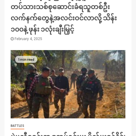
တပ်သားသစ်စုဆောင်းခံရသူတစ်ဦး
လက်နက်တွေနဲ့အလင်းဝင်လာလို့ သိန်း
၁၀၀နဲ့ ဖုန်း ၁လုံးချီးမြှင့်
February 4, 2025
1 min read
BATTLES