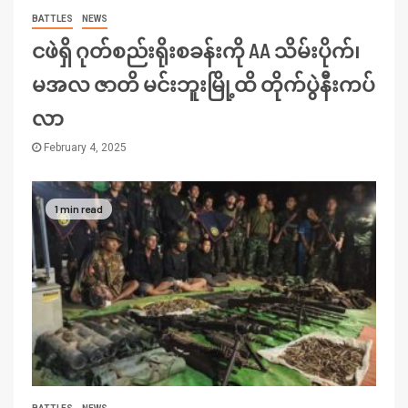
BATTLES
NEWS
ငဖဲရှိ ဂုတ်စည်းရိုးစခန်းကို AA သိမ်းပိုက်၊
မအလ ဇာတိ မင်းဘူးမြို့ထိ တိုက်ပွဲနီးကပ်
လာ
February 4, 2025
1 min read