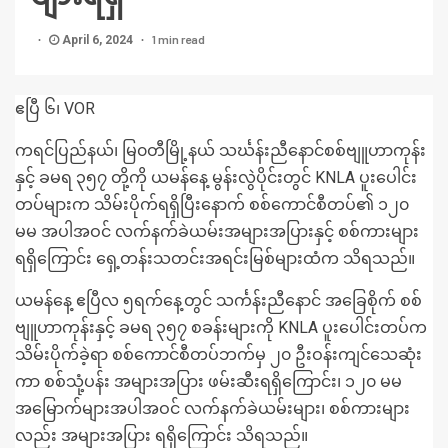
1 min read
April 6, 2024
ဧပြီ ၆၊ VOR
ကရင်ပြည်နယ်၊ မြ၀တီမြို့နယ် သင်္ဃန်းညီနောင်စစ်ဗျူဟာကုန်း
နှင့် ခမရ ၃၅၇ တို့ကို ယမန်နေ့ မွန်းလွဲပိုင်းတွင် KNLA ပူးပေါင်း
တပ်များက သိမ်းပိုက်ရရှိပြီးနောက် စစ်ကောင်စီတပ်၏ ၁၂၀
မမ အပါအဝင် လက်နက်ခဲယမ်းအများအပြားနှင့် စစ်ကားများ
ရရှိကြောင်း‌ ရှေ့တန်းသတင်းအရင်းမြစ်များထံက သိရသည်။
ယမန်နေ့ ဧပြီလ ၅ရက်နေ့တွင် သင်္ကန်းညီနောင် အခြေစိုက် စစ်
ဗျူဟာကုန်းနှင့် ခမရ ၃၅၇ စခန်းများကို KNLA ပူးပေါင်းတပ်က
သိမ်းပိုက်ခဲ့ရာ စစ်ကောင်စီတပ်ဘက်မှ ၂၀ ဦးဝန်းကျင်သေဆုံး
ကာ စစ်သုံ့ပန်း အများအပြား ဖမ်းဆီးရရှိကြောင်း၊ ၁၂၀ မမ
အမြောက်များအပါအဝင် လက်နက်ခဲယမ်းများ၊ စစ်ကားများ
လည်း အများအပြား ရရှိကြောင်း သိရသည်။