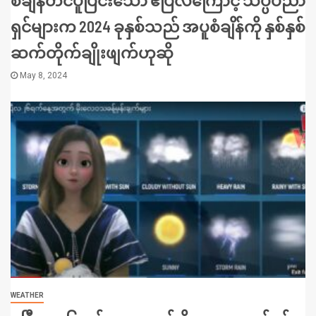
ရှင်များက 2024 ခုနှစ်သည် အပူစံချိန်ကို နှစ်နှစ်
ဆက်တိုက်ချိုးဖျက်ဟုဆို
May 8, 2024
WEATHER