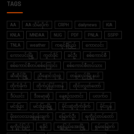
TAGS
AA
AA သိမ်းပိုက်
CRPH
dailynews
KIA
KNLA
MNDAA
NUG
PDF
PNLA
SSPP
TNLA
weather
ကရင်နီပြည်
ကောလင်း
ကောလင်းမြို့
ကွတ်ခိုင်
ခင်ဦး
စစ်ကောင်စီ
စစ်ကောင်စီတပ်စစ်ကြောင်း
စစ်ကောင်စီတပ်သား
ဆီဆိုင်မြို့
ညီနောင်သုံးဖွဲ့
တန့်ဆည်မြို့နယ်
တိုက်ခိုက်
တိုက်ပွဲပြင်းထန်
ထိုင်းလွှတ်တော်
ဒီပဲယင်း
ဒီးမော့ဆို
နေ့စဉ်သတင်း
ပလက်ဝ
မင်းပြား
မင်းပြားမြို့
မိုင်းဆွဲတိုက်ခိုက်
မိုင်းပွန်
မိုးလေဝသခန့်မှန်းချက်
မြောက်ဦး
ရက္ခိုင့်တပ်တော်
ရက္ခိုင်ပြည်
ရခိုင်
ရွှေပြည်အေးမြို့
ရှမ်းမြောက်