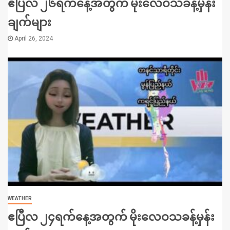
ဧပြီလ ၂၆ရက်နေ့အတွက် မိုးလေဝသခန့်မှန်း
ချက်များ
April 26, 2024
WEATHER
ဧပြီလ ၂၄ရက်နေ့အတွက် မိုးလေဝသခန့်မှန်း