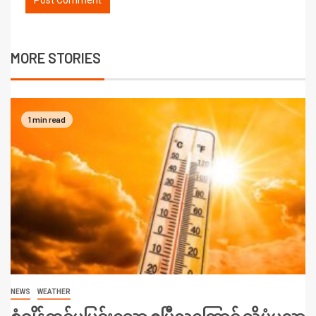
MORE STORIES
1 min read
NEWS
WEATHER
စံချိန်တင်ပူပြင်းသော ဧပြီလကြောင့် သိပ္ပံပညာ