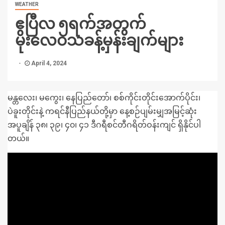
WEATHER
ဧပြီလ ၅ရက်အတွက်
မိုးလေဝသခန့်မှန်းချက်များ
April 4, 2024
မန္တလေး၊ မကွေး၊ နေပြည်တော်၊ စစ်ကိုင်းတိုင်းအောက်ပိုင်း၊
ပဲခူးတိုင်းနဲ့ ကရင်နီပြည်နယ်တို့မှာ နေ့စဉ်ပျမ်းမျှအမြင့်ဆုံး
အပူချိန် ၃၈၊ ၃၉၊ ၄၀၊ ၄၁ ဒီဂရီစင်တီဂရိတ်ဝန်းကျင် ရှိနိုင်ပါ
တယ်။