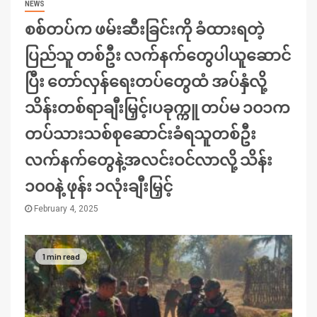
NEWS
စစ်တပ်က ဖမ်းဆီးခြင်းကို ခံထားရတဲ့
ပြည်သူ တစ်ဦး လက်နက်တွေပါယူဆောင်
ပြီး တော်လှန်ရေးတပ်တွေထံ အပ်နှံလို့
သိန်းတစ်ရာချီးမြှင့်၊ပခုက္ကူ တပ်မ ၁၀၁က
တပ်သားသစ်စုဆောင်းခံရသူတစ်ဦး
လက်နက်တွေနဲ့အလင်းဝင်လာလို့ သိန်း
၁၀၀နဲ့ ဖုန်း ၁လုံးချီးမြှင့်
February 4, 2025
1 min read