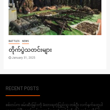
BATTLES
NEWS
တိုက်ပွဲသတင်းများ
January 31, 2025
RECENT POSTS
စစ်တပ်က ဖမ်းဆီးခြင်းကို ခံထားရတဲ့ပြည်သူ တစ်ဦး လက်နက်တွေပါ