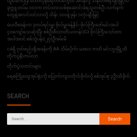
ယူဆောင်ပြီး တော်လှန်ရေးတပ်တွေထံ အပ်နှံလို့ သိန်းတစ်ရာချီးမြှင့်၊ပ
ခုက္ကူ တပ်မ ၁၀၁က တပ်သားသစ်စုဆောင်းခံရသူတစ်ဦး လက်နက်
တွေနဲ့အလင်းဝင်လာလို့ သိန်း ၁၀၀နဲ့ ဖုန်း ၁လုံးချီးမြှင့်
မဲပလီစခန်းက ဒုတပ်ရင်းမှူး ဗိုလ်မှူးခန့်နိုင်၊ ဗိုလ်ကြီးဇော်မင်းအပါ
၄၀ကျော်သေဆုံးပြီး စစ်ဦးစီး(တတိယတန်း)G3 ဗိုလ်ကြီးသော်တာ
အပါအဝင် စစ်သုံ့ပန်း(၂၇)ဦးဖမ်းမိ
ငဖဲရှိ ဂုတ်စည်းရိုးစခန်းကို AA သိမ်းပိုက်၊ မအလ ဇာတိ မင်းဘူးမြို့ထိ
တိုက်ပွဲနီးကပ်လာ
တိုက်ပွဲသတင်းများ
ရေစကြိုထွေအုပ်ရုံးကို ပြောက်ကျားတိုက်ခိုက်လို့ စစ်အုပ်စု ၃ဦးထိခိုက်
SEARCH