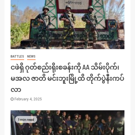
BATTLES
NEWS
ငဖဲရှိ ဂုတ်စည်းရိုးစခန်းကို AA သိမ်းပိုက်၊
မအလ ဇာတိ မင်းဘူးမြို့ထိ တိုက်ပွဲနီးကပ်
လာ
February 4, 2025
1 min read