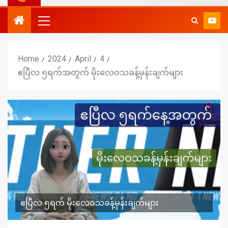
Home
2024
April
4
ဧပြီလ ၅ရက်အတွက် မိုးလေဝသခန့်မှန်းချက်များ
ဧပြီလ ၅ရက် မိုးလေဝသခန့်မှန်းချက်များ