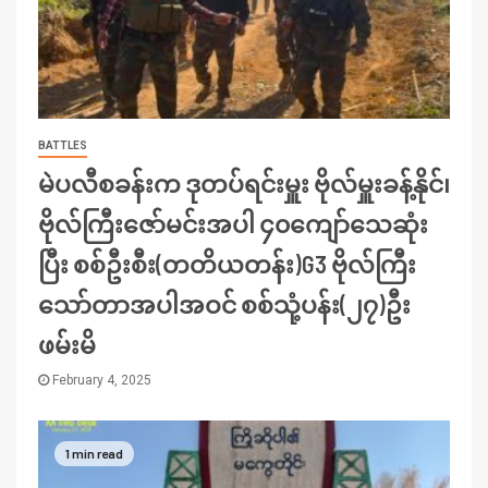
BATTLES
မဲပလီစခန်းက ဒုတပ်ရင်းမှူး ဗိုလ်မှူးခန့်နိုင်၊
ဗိုလ်ကြီးဇော်မင်းအပါ ၄၀ကျော်သေဆုံး
ပြီး စစ်ဦးစီး(တတိယတန်း)G3 ဗိုလ်ကြီး
သော်တာအပါအဝင် စစ်သုံ့ပန်း(၂၇)ဦး
ဖမ်းမိ
February 4, 2025
1 min read