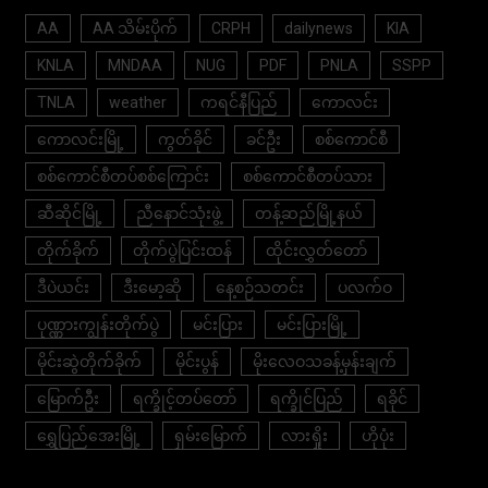
AA
AA သိမ်းပိုက်
CRPH
dailynews
KIA
KNLA
MNDAA
NUG
PDF
PNLA
SSPP
TNLA
weather
ကရင်နီပြည်
ကောလင်း
ကောလင်းမြို့
ကွတ်ခိုင်
ခင်ဦး
စစ်ကောင်စီ
စစ်ကောင်စီတပ်စစ်ကြောင်း
စစ်ကောင်စီတပ်သား
ဆီဆိုင်မြို့
ညီနောင်သုံးဖွဲ့
တန့်ဆည်မြို့နယ်
တိုက်ခိုက်
တိုက်ပွဲပြင်းထန်
ထိုင်းလွှတ်တော်
ဒီပဲယင်း
ဒီးမော့ဆို
နေ့စဉ်သတင်း
ပလက်ဝ
ပုဏ္ဏားကျွန်းတိုက်ပွဲ
မင်းပြား
မင်းပြားမြို့
မိုင်းဆွဲတိုက်ခိုက်
မိုင်းပွန်
မိုးလေဝသခန့်မှန်းချက်
မြောက်ဦး
ရက္ခိုင့်တပ်တော်
ရက္ခိုင်ပြည်
ရခိုင်
ရွှေပြည်အေးမြို့
ရှမ်းမြောက်
လားရှိုး
ဟိုပုံး