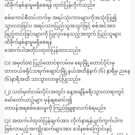
ထိခိုက်နစ်နာမှုမရှိစေရန် ထုတ်ပြန်လိုက်သည်။
စစ်ကောင်စီတပ်ဘက်မှ အရပ်သုံးကားများကိုအသုံးပြု၍
သွားလာခြင်း၊ အရပ်သားပြည်သူအသွင်ဖြင့် စစ်အင်အား
ဖြည့်တင်းခြင်းများကို ပြုလုပ်နေသည့်အတွက် ပြည်သူများ
ထိခိုက်နစ်နာမှုမရှိစေရန်
အောက်ပါအတိုင်းထုတ်ပြန်ထားသည်။
(၁) အမှတ်(၈) ပြည်ထောင်စုလမ်းမ ရေးမြို့တောင်ပိုင်းမှ
ထားဝယ်ခရိုင်သရက်ချောင်းမြို့နယ်အထိနံနက် (၆) နာရီမှ ညနေ
(၆)နာရီအထိ သာသွားလာခွင့်ပြုသည်။
(၂) သတ်မှတ်လမ်းပိုင်းအတွင်း နေ့အချိန်ခရီးသွားလာရာတွင်
မော်တော်ယာဥ်များ မှန်ချမောင်း၍
တာဝန်အရစစ်ဆေးမှုကို ကြည်ဖြူစွာလက်ခံရမည်။
(၃) အထက်ပါထုတ်ပြန်ချက်အား လိုက်နာရန်ပျက်ကွက်ပါက
ဖြစ်လာမည့်အကျိုးဆက်များအား ဒေါနစစ်ကြောင်းနှင့်