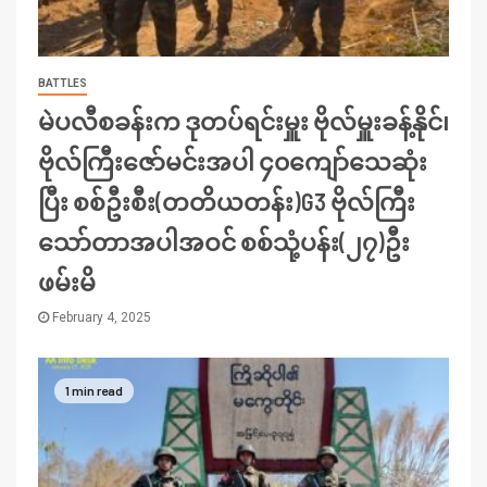
BATTLES
မဲပလီစခန်းက ဒုတပ်ရင်းမှူး ဗိုလ်မှူးခန့်နိုင်၊
ဗိုလ်ကြီးဇော်မင်းအပါ ၄၀ကျော်သေဆုံး
ပြီး စစ်ဦးစီး(တတိယတန်း)G3 ဗိုလ်ကြီး
သော်တာအပါအဝင် စစ်သုံ့ပန်း(၂၇)ဦး
ဖမ်းမိ
February 4, 2025
1 min read