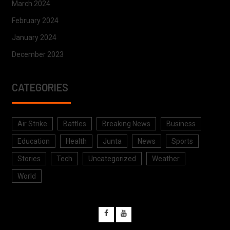
March 2024
February 2024
January 2024
December 2023
CATEGORIES
Air Strike
Battles
Breaking News
Business
Education
Health
Junta
News
Sports
Stories
Tech
Uncategorized
Weather
World