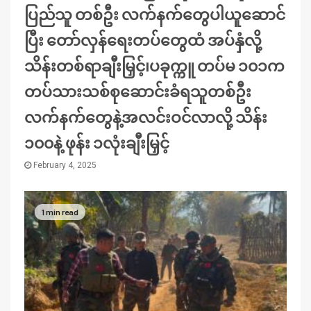
ပြည်သူ တစ်ဦး လက်နက်တွေပါယူဆောင်
ပြီး တော်လှန်ရေးတပ်တွေထံ အပ်နှံလို့
သိန်းတစ်ရာချီးမြှင့်၊ပခုက္ကူ တပ်မ ၁၀၁က
တပ်သားသစ်စုဆောင်းခံရသူတစ်ဦး
လက်နက်တွေနဲ့အလင်းဝင်လာလို့ သိန်း
၁၀၀နဲ့ ဖုန်း ၁လုံးချီးမြှင့်
February 4, 2025
1 min read