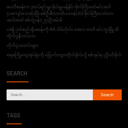
မဲပလီစခန်းက ဒုတပ်ရင်းမှူး ဗိုလ်မှူးခန့်နိုင်၊ ဗိုလ်ကြီးဇော်မင်းအပါ
၄၀ကျော်သေဆုံးပြီး စစ်ဦးစီး(တတိယတန်း)G3 ဗိုလ်ကြီးသော်တာ
အပါအဝင် စစ်သုံ့ပန်း(၂၇)ဦးဖမ်းမိ
ငဖဲရှိ ဂုတ်စည်းရိုးစခန်းကို AA သိမ်းပိုက်၊ မအလ ဇာတိ မင်းဘူးမြို့ထိ
တိုက်ပွဲနီးကပ်လာ
တိုက်ပွဲသတင်းများ
ရေစကြိုထွေအုပ်ရုံးကို ပြောက်ကျားတိုက်ခိုက်လို့ စစ်အုပ်စု ၃ဦးထိခိုက်
SEARCH
TAGS