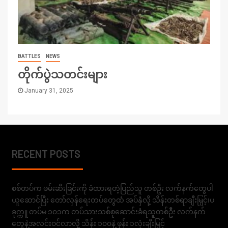
BATTLES
NEWS
တိုက်ပွဲသတင်းများ
January 31, 2025
RECENT POSTS
စစ်တပ်က ဖမ်းဆီးခြင်းကို ခံထားရတဲ့ပြည်သူ တစ်ဦး လက်နက်တွေပါ
ယူဆောင်ပြီး တော်လှန်ရေးတပ်တွေထံ အပ်နှံလို့ သိန်းတစ်ရာချီးမြှင့်၊ပ
ခုက္ကူ တပ်မ ၁၀၁က တပ်သားသစ်စုဆောင်းခံရသူတစ်ဦး လက်နက်
တွေနဲ့အလင်းဝင်လာလို့ သိန်း ၁၀၀နဲ့ ဖုန်း ၁လုံးချီးမြှင့်