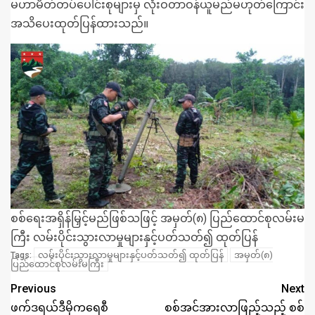
မဟာမိတ်တပ်ပေါင်းစုများမှ လုံးဝတာဝန်ယူမည်မဟုတ်ကြောင်း
အသိပေးထုတ်ပြန်ထားသည်။
စစ်ရေးအရှိန်မြှင့်မည်ဖြစ်သဖြင့် အမှတ်(၈) ပြည်ထောင်စုလမ်းမ
ကြီး လမ်းပိုင်းသွားလာမှုများနှင့်ပတ်သတ်၍ ထုတ်ပြန်
လမ်းပိုင်းသွားလာမှုများနှင့်ပတ်သတ်၍ ထုတ်ပြန်
အမှတ်(၈)
Tags:
ပြည်ထောင်စုလမ်းမကြီး
Previous
Next
ဖက်ဒရယ်ဒီမိုကရေစီ
စစ်အင်အားလာဖြည့်သည့် စစ်