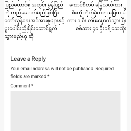
ပြည်ထောင်စု အတွင်း မွန်ပြည်
ကောင်စီတပ် မြေသယ်ကား ၂
ကို တည်ဆောက်မည်ဖြစ်ပြီး
စီးကို တိုက်ခိုက်ရာ မြေသယ်
တော်လှန်ရေးအင်အားစုများနှင့်
ကား ၁ စီး တိမ်းမှောက်သွားပြီး
ပူးပေါင်းညှိနှိုင်းဆောင်ရွက်
စစ်သား ၄၀ ဦးခန့် သေဆုံး
သွားမည်ဟု ဆို
Leave a Reply
Your email address will not be published.
Required
fields are marked
*
Comment
*