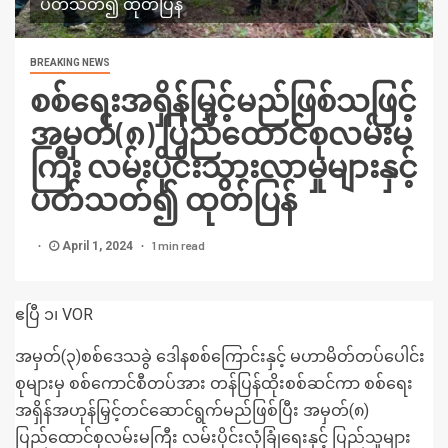
ပတ်သတ်၍ ထုတ်ပြန်
BREAKING NEWS
စစ်ရေးအရှိန်မြှင့်မည်ဖြစ်သဖြင့်
အမှတ်(၈) ပြည်ထောင်စုလမ်းမ
ကြီး လမ်းပိုင်းသွားလာမှုများနှင့်
ပတ်သတ်၍ ထုတ်ပြန်
1 min read
April 1, 2024
ဧပြီ ၁၊ VOR
အမှတ်(၃)စစ်ဒေသခွဲ ဒေါနစစ်ကြောင်းနှင့် မဟာမိတ်တပ်ပေါင်း
စုများမှ စစ်ကောင်စီတပ်အား တန်ပြန်ထိုးစစ်ဆင်ကာ စစ်ရေး
အရှိန်အဟုန်မြှင့်တင်ဆောင်ရွက်မည်ဖြစ်ပြီး အမှတ်(၈)
ပြည်ထောင်စုလမ်းမကြီး လမ်းပိုင်းလုံခြုံရေးနှင့် ပြည်သူများ