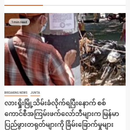
1 min read
BREAKING NEWS
JUNTA
လားရှိုးမြို့သိမ်းခံလိုက်ရပြီးနောက် စစ်
ကောင်စီအကြမ်းဖက်လော်ဘီများက မြန်မာ
ပြည်ဖွားတရုတ်များကို ခြိမ်းခြောက်မှုများ