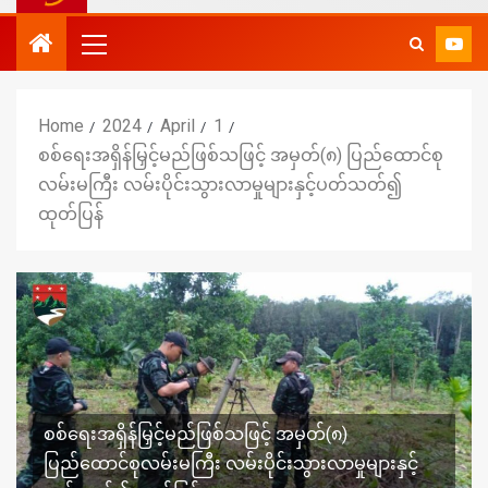
Home
2024
April
1
စစ်ရေးအရှိန်မြှင့်မည်ဖြစ်သဖြင့် အမှတ်(၈) ပြည်ထောင်စု
လမ်းမကြီး လမ်းပိုင်းသွားလာမှုများနှင့်ပတ်သတ်၍
ထုတ်ပြန်
စစ်ရေးအရှိန်မြှင့်မည်ဖြစ်သဖြင့် အမှတ်(၈)
ပြည်ထောင်စုလမ်းမကြီး လမ်းပိုင်းသွားလာမှုများနှင့်