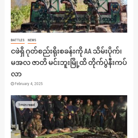
BATTLES
NEWS
ငဖဲရှိ ဂုတ်စည်းရိုးစခန်းကို AA သိမ်းပိုက်၊
မအလ ဇာတိ မင်းဘူးမြို့ထိ တိုက်ပွဲနီးကပ်
လာ
February 4, 2025
1 min read