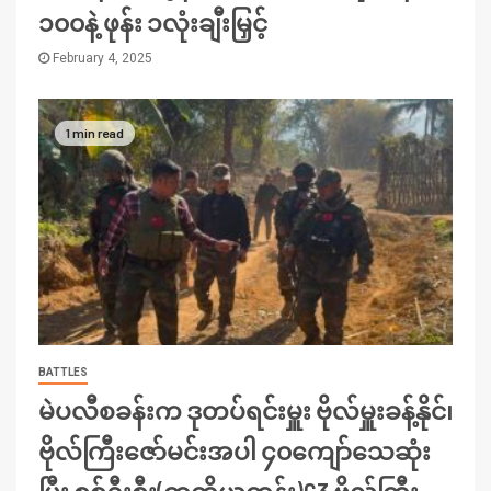
၁၀၀နဲ့ ဖုန်း ၁လုံးချီးမြှင့်
February 4, 2025
1 min read
BATTLES
မဲပလီစခန်းက ဒုတပ်ရင်းမှူး ဗိုလ်မှူးခန့်နိုင်၊
ဗိုလ်ကြီးဇော်မင်းအပါ ၄၀ကျော်သေဆုံး