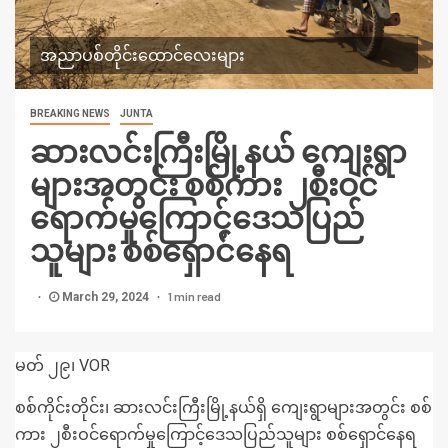
အညာပစ်တိုင်းထောင်လေးများ
BREAKING NEWS
JUNTA
ဆားလင်းကြီးမြို့နယ် ကျေးရွာ
များအတွင်း စစ်ကား ၂စီးဝင်
ရောက်မှုကြောင့်ဒေသပြည်
သူများ စစ်ရှောင်နေရ
1 min read
March 29, 2024
မတ် ၂၉၊ VOR
စစ်ကိုင်းတိုင်း၊ ဆားလင်းကြီးမြို့နယ်ရှိ ကျေးရွာများအတွင်း စစ်
ကား ၂စီးဝင်ရောက်မှုကြောင့်ဒေသပြည်သူများ စစ်ရှောင်နေရ