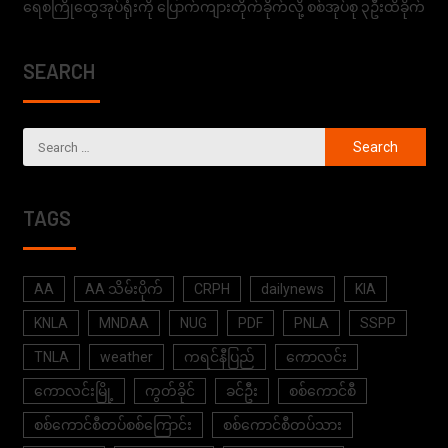
ရေစကြိုထွေအုပ်ရုံးကို ပြောက်ကျားတိုက်ခိုက်လို့ စစ်အုပ်စု ၃ဦးထိခိုက်
SEARCH
TAGS
AA
AA သိမ်းပိုက်
CRPH
dailynews
KIA
KNLA
MNDAA
NUG
PDF
PNLA
SSPP
TNLA
weather
ကရင်နီပြည်
ကောလင်း
ကောလင်းမြို့
ကွတ်ခိုင်
ခင်ဦး
စစ်ကောင်စီ
စစ်ကောင်စီတပ်စစ်ကြောင်း
စစ်ကောင်စီတပ်သား