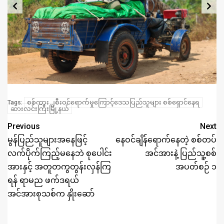
စစ်ကား ၂စီးဝင်ရောက်မှုကြောင့်ဒေသပြည်သူများ စစ်ရှောင်နေရ
Tags:
ဆားလင်းကြီးမြို့နယ်
Previous
Next
မွန်ပြည်သူများအနေဖြင့်
နေဝင်ချိန်ရောက်နေတဲ့ စစ်တပ်
လက်ပိုက်ကြည့်မနေဘဲ စုပေါင်း
အင်အားနဲ့ ပြည်သူ့စစ်
အားနှင့် အတူတကွတွန်းလှန်ကြ
အပတ်စဉ် ၁
ရန် ရာမည ဖက်ဒရယ်
အင်အားစုသစ်က နှိုးဆော်