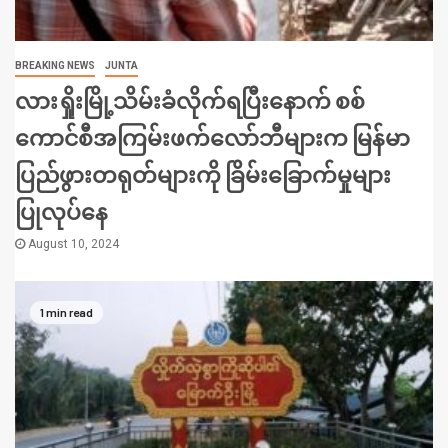
BREAKING NEWS
JUNTA
လားရှိုးမြို့သိမ်းခံလိုက်ရပြီးနောက် စစ်
ကောင်စီအကြမ်းဖက်လော်ဘီများက မြန်မာ
ပြည်ဖွားတရုတ်များကို ခြိမ်းခြောက်မှုများ
ပြုလုပ်နေ
August 10, 2024
1 min read