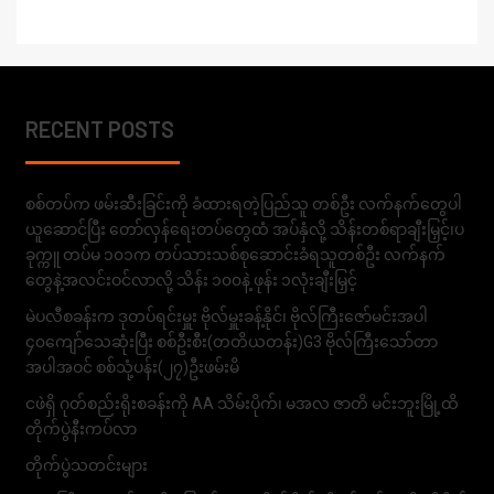
RECENT POSTS
စစ်တပ်က ဖမ်းဆီးခြင်းကို ခံထားရတဲ့ပြည်သူ တစ်ဦး လက်နက်တွေပါ
ယူဆောင်ပြီး တော်လှန်ရေးတပ်တွေထံ အပ်နှံလို့ သိန်းတစ်ရာချီးမြှင့်၊ပ
ခုက္ကူ တပ်မ ၁၀၁က တပ်သားသစ်စုဆောင်းခံရသူတစ်ဦး လက်နက်
တွေနဲ့အလင်းဝင်လာလို့ သိန်း ၁၀၀နဲ့ ဖုန်း ၁လုံးချီးမြှင့်
မဲပလီစခန်းက ဒုတပ်ရင်းမှူး ဗိုလ်မှူးခန့်နိုင်၊ ဗိုလ်ကြီးဇော်မင်းအပါ
၄၀ကျော်သေဆုံးပြီး စစ်ဦးစီး(တတိယတန်း)G3 ဗိုလ်ကြီးသော်တာ
အပါအဝင် စစ်သုံ့ပန်း(၂၇)ဦးဖမ်းမိ
ငဖဲရှိ ဂုတ်စည်းရိုးစခန်းကို AA သိမ်းပိုက်၊ မအလ ဇာတိ မင်းဘူးမြို့ထိ
တိုက်ပွဲနီးကပ်လာ
တိုက်ပွဲသတင်းများ