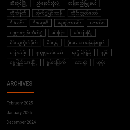
ဆီဆိုင်မြို့
ညီနောင်သုံးဖွဲ့
တန့်ဆည်မြို့နယ်
တိုက်ခိုက်
တိုက်ပွဲပြင်းထန်
ထိုင်းလွှတ်တော်
ဒီပဲယင်း
ဒီးမော့ဆို
နေ့စဉ်သတင်း
ပလက်ဝ
ပုဏ္ဏားကျွန်းတိုက်ပွဲ
မင်းပြား
မင်းပြားမြို့
မိုင်းဆွဲတိုက်ခိုက်
မိုင်းပွန်
မိုးလေဝသခန့်မှန်းချက်
မြောက်ဦး
ရက္ခိုင့်တပ်တော်
ရက္ခိုင်ပြည်
ရခိုင်
ရွှေပြည်အေးမြို့
ရှမ်းမြောက်
လားရှိုး
ဟိုပုံး
ARCHIVES
February 2025
January 2025
December 2024