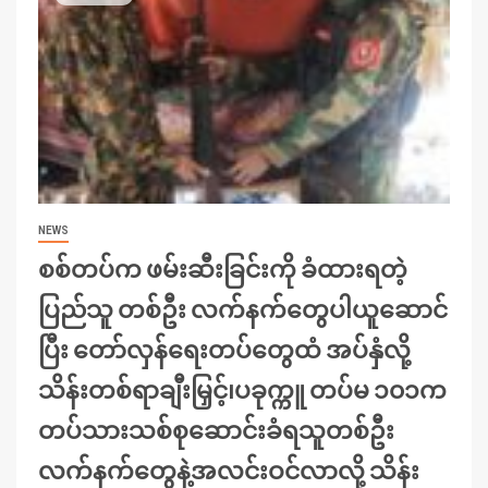
NEWS
စစ်တပ်က ဖမ်းဆီးခြင်းကို ခံထားရတဲ့
ပြည်သူ တစ်ဦး လက်နက်တွေပါယူဆောင်
ပြီး တော်လှန်ရေးတပ်တွေထံ အပ်နှံလို့
သိန်းတစ်ရာချီးမြှင့်၊ပခုက္ကူ တပ်မ ၁၀၁က
တပ်သားသစ်စုဆောင်းခံရသူတစ်ဦး
လက်နက်တွေနဲ့အလင်းဝင်လာလို့ သိန်း