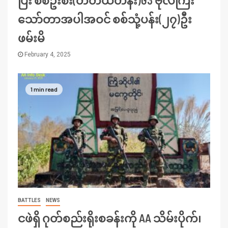
ပြီး စစ်ဦးစီး(တတိယတန်း)G3 ဗိုလ်ကြီး
သော်တာအပါအဝင် စစ်သုံ့ပန်း(၂၇)ဦး
ဖမ်းမိ
February 4, 2025
1 min read
BATTLES
NEWS
ငဖဲရှိ ဂုတ်စည်းရိုးစခန်းကို AA သိမ်းပိုက်၊