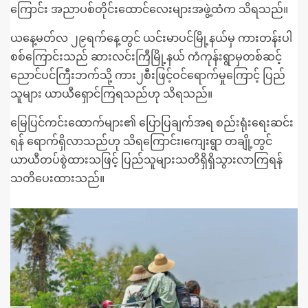
ကြောင်း အညာပစ်တိုင်းထောင်လေးများအဖွဲ့ထံက သိရသည်။
ယနေ့မတ်လ ၂၉ရက်နေ့တွင် ယင်းမာပင်မြို့နယ်မှ ကားတန်းပါ
စစ်ကြောင်းသည် ဆားလင်းကြီမြို့နယ် ကံကုန်းရွာမှတစ်ဆင့်
ညောင်ပင်ကြီးဘက်သို့ ကား၂စီးဖြင့်ဝင်ရောက်မှုကြောင့် ပြည်
သူများ ယာယီရှောင်ကြရသည်ဟု သိရသည်။
မြေပြင်ကင်းထောက်များ၏ ပြောပြချက်အရ စည်းရုံးရေးဆင်း
ရန် ရောက်ရှိလာသည်ဟု သိရကြောင်း၊ကျေးရွာ တချို့တွင်
ယာယီတပ်စွဲထားသဖြင့် ပြည်သူများသတိရှိရှိသွားလာကြရန်
သတိပေးထားသည်။