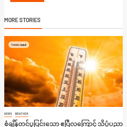
MORE STORIES
1 min read
NEWS
WEATHER
စံချိန်တင်ပူပြင်းသော ဧပြီလကြောင့် သိပ္ပံပညာ