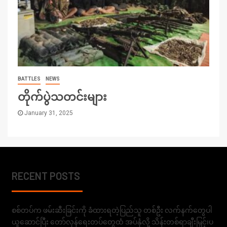
BATTLES
NEWS
တိုက်ပွဲသတင်းများ
January 31, 2025
RECENT POSTS
စစ်တပ်က ဖမ်းဆီးခြင်းကို ခံထားရတဲ့ပြည်သူ တစ်ဦး လက်နက်တွေပါ
ယူဆောင်ပြီး တော်လှန်ရေးတပ်တွေထံ အပ်နှံလို့ သိန်းတစ်ရာချီးမြှင့်၊ပ