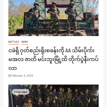
BATTLES
NEWS
ငဖဲရှိ ဂုတ်စည်းရိုးစခန်းကို AA သိမ်းပိုက်၊
မအလ ဇာတိ မင်းဘူးမြို့ထိ တိုက်ပွဲနီးကပ်
လာ
February 4, 2025
1 min read