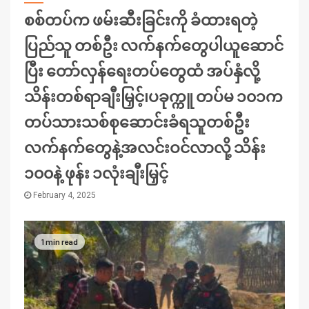
စစ်တပ်က ဖမ်းဆီးခြင်းကို ခံထားရတဲ့
ပြည်သူ တစ်ဦး လက်နက်တွေပါယူဆောင်
ပြီး တော်လှန်ရေးတပ်တွေထံ အပ်နှံလို့
သိန်းတစ်ရာချီးမြှင့်၊ပခုက္ကူ တပ်မ ၁၀၁က
တပ်သားသစ်စုဆောင်းခံရသူတစ်ဦး
လက်နက်တွေနဲ့အလင်းဝင်လာလို့ သိန်း
၁၀၀နဲ့ ဖုန်း ၁လုံးချီးမြှင့်
February 4, 2025
1 min read