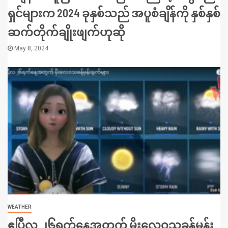
ရှင်များက 2024 ခုနှစ်သည် အပူစံချိန်ကို နှစ်နှစ်
ဆက်တိုက်ချိုးဖျက်ဟုဆို
May 8, 2024
WEATHER
ဧပြီလ ၂၆ရက်နေ့အတွက် မိုးလေဝသခန့်မှန်း