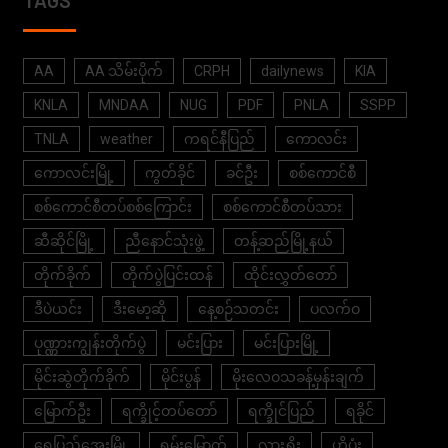
AA
AA သိမ်းပိုက်
CRPH
dailynews
KIA
KNLA
MNDAA
NUG
PDF
PNLA
SSPP
TNLA
weather
ကရင်နီပြည်
ကောလင်း
ကောလင်းမြို့
ကွတ်ခိုင်
ခင်ဦး
စစ်ကောင်စီ
စစ်ကောင်စီတပ်စစ်ကြောင်း
စစ်ကောင်စီတပ်သား
ဆီဆိုင်မြို့
ညီနောင်သုံးဖွဲ့
တန့်ဆည်မြို့နယ်
တိုက်ခိုက်
တိုက်ပွဲပြင်းထန်
ထိုင်းလွှတ်တော်
ဒီပဲယင်း
ဒီးမော့ဆို
နေ့စဉ်သတင်း
ပလက်ဝ
ပုဏ္ဏားကျွန်းတိုက်ပွဲ
မင်းပြား
မင်းပြားမြို့
မိုင်းဆွဲတိုက်ခိုက်
မိုင်းပွန်
မိုးလေဝသခန့်မှန်းချက်
မြောက်ဦး
ရက္ခိုင့်တပ်တော်
ရက္ခိုင်ပြည်
ရခိုင်
ရွှေပြည်အေးမြို့
ရှမ်းမြောက်
လားရှိုး
ဟိုပုံး