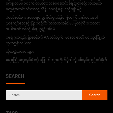
ခုက္ကူ တပ်မ ၁၀၁က တပ်သားသစ်စုဆောင်းခံရသူတစ်ဦး လက်နက်
တွေနဲ့အလင်းဝင်လာလို့ သိန်း ၁၀၀နဲ့ ဖုန်း ၁လုံးချီးမြှင့်
မဲပလီစခန်းက ဒုတပ်ရင်းမှူး ဗိုလ်မှူးခန့်နိုင်၊ ဗိုလ်ကြီးဇော်မင်းအပါ
၄၀ကျော်သေဆုံးပြီး စစ်ဦးစီး(တတိယတန်း)G3 ဗိုလ်ကြီးသော်တာ
အပါအဝင် စစ်သုံ့ပန်း(၂၇)ဦးဖမ်းမိ
ငဖဲရှိ ဂုတ်စည်းရိုးစခန်းကို AA သိမ်းပိုက်၊ မအလ ဇာတိ မင်းဘူးမြို့ထိ
တိုက်ပွဲနီးကပ်လာ
တိုက်ပွဲသတင်းများ
ရေစကြိုထွေအုပ်ရုံးကို ပြောက်ကျားတိုက်ခိုက်လို့ စစ်အုပ်စု ၃ဦးထိခိုက်
SEARCH
TAGS