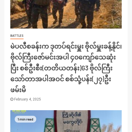
BATTLES
မဲပလီစခန်းက ဒုတပ်ရင်းမှူး ဗိုလ်မှူးခန့်နိုင်၊
ဗိုလ်ကြီးဇော်မင်းအပါ ၄၀ကျော်သေဆုံး
ပြီး စစ်ဦးစီး(တတိယတန်း)G3 ဗိုလ်ကြီး
သော်တာအပါအဝင် စစ်သုံ့ပန်း(၂၇)ဦး
ဖမ်းမိ
February 4, 2025
1 min read