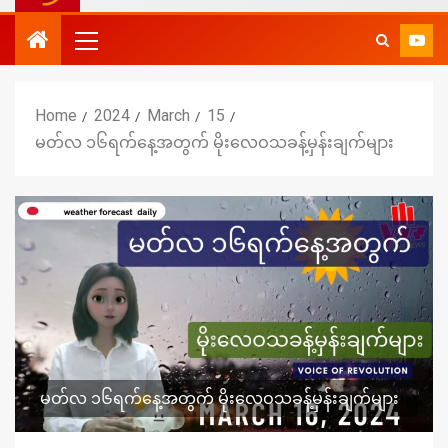
Home
2024
March
15
မတ်လ ၁၆ရက်နေ့အတွက် မိုးလေဝသခန့်မှန်းချက်များ
မတ်လ ၁၆ရက်နေ့အတွက် မိုးလေဝသခန့်မှန်းချက်များ