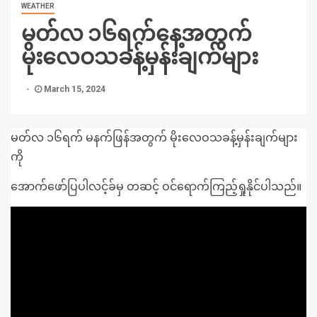
WEATHER
မတ်လ ၁၆ရက်နေ့အတွက်
မိုးလေဝသခန့်မှန်းချက်များ
March 15, 2024
မတ်လ ၁၆ရက် မနက်ဖြန်အတွက် မိုးလေဝသခန့်မှန်းချက်များ
ကို
အောက်ဖော်ပြပါလင့်ခ်မှ တဆင့် ဝင်ရောက်ကြည့်ရှုနိုင်ပါသည်။