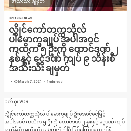
အသီးသီး ချမှတ်
BREAKING NEWS
လွိုင်ကော်တက္ကသိုလ်
ပါမောက္ခချုပ် အပါအဝင်
ကထိက ၅ ဦးကို ထောင်ဒဏ် ၂
နှစ်နှင့် ငွေဒဏ် ကျပ် ၉ သိန်းစီ
အသီးသီး ချမှတ်
1 min read
March 7, 2024
မတ် ၇၊ VOR
လွိုင်ကော်တက္ကသိုလ် ပါမောက္ခချုပ် ဦးအောင်ခင်မြင့်
အပါအဝင် ကထိက ၅ ဦးကို ထောင်ဒဏ် ၂ နှစ်နှင့် ငွေဒဏ် ကျပ်
၉ သိန်းစီ အသီးသီး ချမှတ်လိုက်ပြီ ဖြစ်ကြောင်း ကရင်နီ