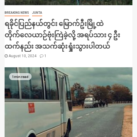
BREAKING NEWS
JUNTA
ရခိုင်ပြည်နယ်တွင်း မြောက်ဦးမြို့ထဲ
တိုက်လေယာဉ်ဗုံးကြဲခဲ့လို့ အရပ်သား ၄ ဦး
ထက်နည်း အသက်ဆုံးရှုံးသွားပါတယ်
August 10, 2024
1
1 min read