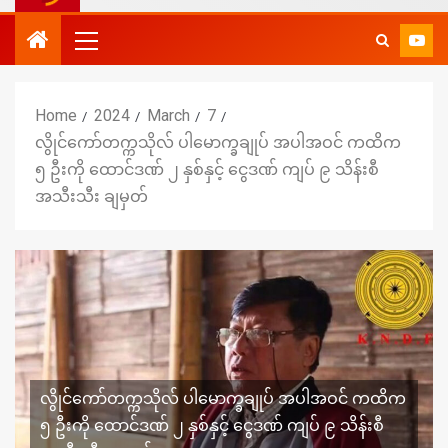
Home
2024
March
7
လွိုင်ကော်တက္ကသိုလ် ပါမောက္ခချုပ် အပါအဝင် ကထိက
၅ ဦးကို ထောင်ဒဏ် ၂ နှစ်နှင့် ငွေဒဏ် ကျပ် ၉ သိန်းစီ
အသီးသီး ချမှတ်
လွိုင်ကော်တက္ကသိုလ် ပါမောက္ခချုပ် အပါအဝင် ကထိက
၅ ဦးကို ထောင်ဒဏ် ၂ နှစ်နှင့် ငွေဒဏ် ကျပ် ၉ သိန်းစီ