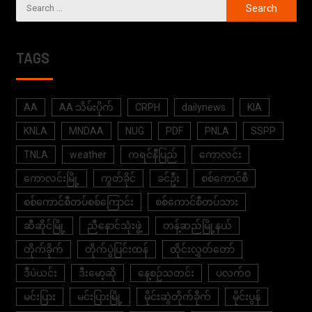
TAGS
AA
AA သိမ်းပိုက်
CRPH
dailynews
KIA
KNLA
MNDAA
NUG
PDF
PNLA
SSPP
TNLA
weather
ကရင်နီပြည်
ကောလင်း
ကောလင်းမြို့
ကွတ်ခိုင်
ခင်ဦး
စစ်ကောင်စီ
စစ်ကောင်စီတပ်စစ်ကြောင်း
စစ်ကောင်စီတပ်သား
ဆီဆိုင်မြို့
ညီနောင်သုံးဖွဲ့
တန့်ဆည်မြို့နယ်
တိုက်ခိုက်
တိုက်ပွဲပြင်းထန်
ထိုင်းလွှတ်တော်
ဒီပဲယင်း
ဒီးမော့ဆို
နေ့စဉ်သတင်း
ပလက်ဝ
မင်းပြား
မင်းပြားမြို့
မိုင်းဆွဲတိုက်ခိုက်
မိုင်းပွန်