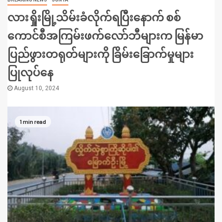
လားရှိုးမြို့သိမ်းခံလိုက်ရပြီးနောက် စစ်
ကောင်စီအကြမ်းဖက်လော်ဘီများက မြန်မာ
ပြည်ဖွားတရုတ်များကို ခြိမ်းခြောက်မှုများ
ပြုလုပ်နေ
August 10, 2024
1 min read