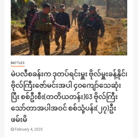
BATTLES
မဲပလီစခန်းက ဒုတပ်ရင်းမှူး ဗိုလ်မှူးခန့်နိုင်၊
ဗိုလ်ကြီးဇော်မင်းအပါ ၄၀ကျော်သေဆုံး
ပြီး စစ်ဦးစီး(တတိယတန်း)G3 ဗိုလ်ကြီး
သော်တာအပါအဝင် စစ်သုံ့ပန်း(၂၇)ဦး
ဖမ်းမိ
February 4, 2025