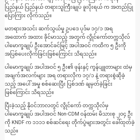
ပြည်နယ် ပြည်နယ် တရားသူကြီးချုပ် ခူးပိုးရယ် က အတည်ပြု
ပြောကြား လိုက်သည်။
မတရားအသင်း ဆက်သွယ်မှု ဥပဒေ ပုဒ်မ ၁၇/၁ အရ
အထောက် အထား ခိုင်မာသည့် အတွက် လွိုင်ကော်တက္ကသိုလ်
ပါမောက္ခချုပ် ဦးအောင်ခင်မြင့် အပါအဝင် ကထိက ၅ ဦးကို
အပြစ်ပေးလိုက်ခြင်းဖြစ်ကြောင်း သိရသည်။
ပါမောက္ခချုပ် အပါအဝင် ၅ ဦး၏ ဖုန်းနှင့် ကွန်ပျူတာများ ထဲမှ
အချက်အလက်များ အရ တရားလိုက ၁၇/၁ နဲ့ တရားစွဲဆိုခဲ့
သည့် အပေါ် အမှု စစ်ဆေးပြီး ပြစ်ဒဏ် ချမှတ်ခဲ့ခြင်း
ဖြစ်ကြောင်း သိရသည်။
ပြီးခဲ့သည့် နိုဝင်ဘာလတွင် လွိုင်ကော် တက္ကသိုလ်မှ
ပါမောက္ခချုပ် အပါအဝင် Non-CDM ဝန်ထမ်း မိသားစု ၂၀၄ ဦး
ကို KNDF က ၁၁၁၁ စစ်ဆင်ရေး တိုက်ပွဲများအတွင်း ခေါ်ထုတ်ခဲ့
သည်။