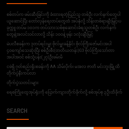
စစ်တပ်က ဖမ်းဆီးခြင်းကို ခံထားရတဲ့ပြည်သူ တစ်ဦး လက်နက်တွေပါ
ယူဆောင်ပြီး တော်လှန်ရေးတပ်တွေထံ အပ်နှံလို့ သိန်းတစ်ရာချီးမြှင့်၊ပ
ခုက္ကူ တပ်မ ၁၀၁က တပ်သားသစ်စုဆောင်းခံရသူတစ်ဦး လက်နက်
တွေနဲ့အလင်းဝင်လာလို့ သိန်း ၁၀၀နဲ့ ဖုန်း ၁လုံးချီးမြှင့်
မဲပလီစခန်းက ဒုတပ်ရင်းမှူး ဗိုလ်မှူးခန့်နိုင်၊ ဗိုလ်ကြီးဇော်မင်းအပါ
၄၀ကျော်သေဆုံးပြီး စစ်ဦးစီး(တတိယတန်း)G3 ဗိုလ်ကြီးသော်တာ
အပါအဝင် စစ်သုံ့ပန်း(၂၇)ဦးဖမ်းမိ
ငဖဲရှိ ဂုတ်စည်းရိုးစခန်းကို AA သိမ်းပိုက်၊ မအလ ဇာတိ မင်းဘူးမြို့ထိ
တိုက်ပွဲနီးကပ်လာ
တိုက်ပွဲသတင်းများ
ရေစကြိုထွေအုပ်ရုံးကို ပြောက်ကျားတိုက်ခိုက်လို့ စစ်အုပ်စု ၃ဦးထိခိုက်
SEARCH