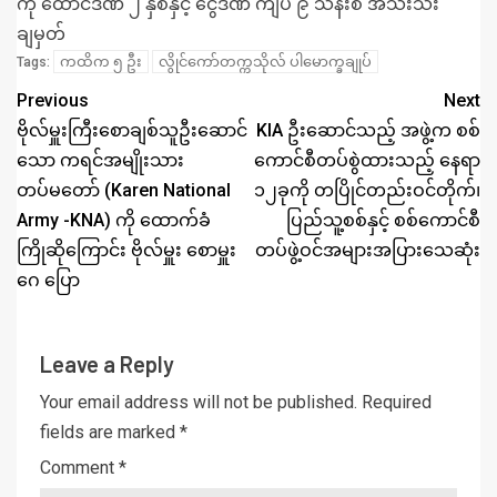
ကို ထောင်ဒဏ် ၂ နှစ်နှင့် ငွေဒဏ် ကျပ် ၉ သိန်းစီ အသီးသီး
ချမှတ်
ကထိက ၅ ဦး
လွိုင်ကော်တက္ကသိုလ် ပါမောက္ခချုပ်
Tags:
Previous
Next
ဗိုလ်မှူးကြီးစောချစ်သူဦးဆောင်
KIA ဦးဆောင်သည့် အဖွဲ့က စစ်
သော ကရင်အမျိုးသား
ကောင်စီတပ်စွဲထားသည့် နေရာ
တပ်မတော် (Karen National
၁၂ခုကို တပြိုင်တည်းဝင်တိုက်၊
Army -KNA) ကို ထောက်ခံ
ပြည်သူ့စစ်နှင့် စစ်ကောင်စီ
ကြိုဆိုကြောင်း ဗိုလ်မှူး စောမှူး
တပ်ဖွဲ့ဝင်အများအပြားသေဆုံး
ဂေ ပြော
Leave a Reply
Your email address will not be published.
Required
fields are marked
*
Comment
*