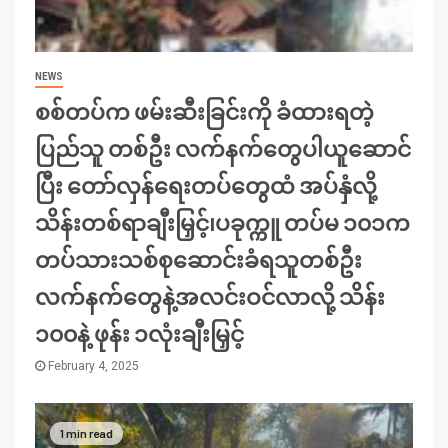
NEWS
စစ်တပ်က ဖမ်းဆီးခြင်းကို ခံထားရတဲ့
ပြည်သူ တစ်ဦး လက်နက်တွေပါယူဆောင်
ပြီး တော်လှန်ရေးတပ်တွေထံ အပ်နှံလို့
သိန်းတစ်ရာချီးမြှင့်၊ပခုက္ကူ တပ်မ ၁၀၁က
တပ်သားသစ်စုဆောင်းခံရသူတစ်ဦး
လက်နက်တွေနဲ့အလင်းဝင်လာလို့ သိန်း
၁၀၀နဲ့ ဖုန်း ၁လုံးချီးမြှင့်
February 4, 2025
1 min read