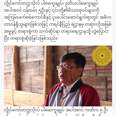
လွိုင်ကော်တက္ကသိုလ် ပါမေက္ခချုပ်၊ ဒုတိယပါမေက္ခချုပ်
အပါအဝင် ဝန်ထမ်း ၅ဦးနှင့် ၎င်းတို့၏မိသားစုဝင်များကို
အကြမ်းဖက်စစ်ကောင်စီနှင့် ပူးပေါင်းဆောင်ရွက်ရာတွင် အဓိက
တာဝန်ရှိသူများဖြစ်သဖြင့် ကရင်နီပြည် ရဲဌာနမှ တရားလိုအဖြစ်
အမှုဖွင့် တရားစွဲကာ သက်ဆိုင်ရာ တရားရေးဌာနသို့ လွှဲပြောင်း
ပြီး တရားစွဲဆိုခဲ့ခြင်းဖြစ်သည်။
လွိုင်ကော်တက္ကသိုလ် ပါမောက္ခချုပ် အပါအဝင် ကထိက ၅ ဦး