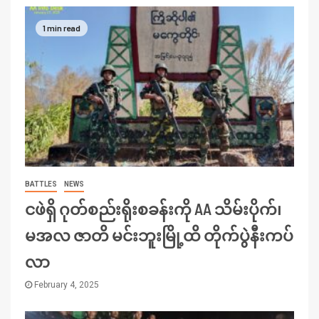
1 min read
BATTLES
NEWS
ငဖဲရှိ ဂုတ်စည်းရိုးစခန်းကို AA သိမ်းပိုက်၊
မအလ ဇာတိ မင်းဘူးမြို့ထိ တိုက်ပွဲနီးကပ်
လာ
February 4, 2025