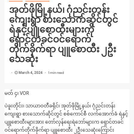
အုတ်ဖိုမြို့နယ်၊ ဂုံညင်းတန်း
ကျေးရွာ စားသောက်ဆိုင်တွင်
ရဲနှင့်ပျူစောထီးများကို
ရှောင်တခင်ဝင်ရောက်
တိုက်ခိုက်ရာ ပျူစောထီး ၂ဦး
သေဆုံး
1 min read
March 4, 2024
မတ် ၄၊ VOR
ပဲခူးတိုင်း၊ သာယာဝတီခရိုင်၊ အုတ်ဖိုမြို့နယ်၊ ဂုံညင်းတန်း
ကျေးရွာ စားသောက်ဆိုင်တွင် စစ်ကောင်စီ လက်အောက်ခံ ရဲနှင့်
ပျူစောထီးများအား တော်လှန်ရေးရဲဘော်များက ရှောင်တခင်
ဝင်ရောက်တိုက်ခိုက်ရာ ပျူစောထီး ၂ဦးသေဆုံးကြောင်း