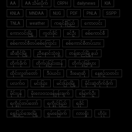
AA
AA သိမ်းပိုက်
CRPH
dailynews
KIA
KNLA
MNDAA
NUG
PDF
PNLA
SSPP
TNLA
weather
ကရင်နီပြည်
ကောလင်း
ကောလင်းမြို့
ကွတ်ခိုင်
ခင်ဦး
စစ်ကောင်စီ
စစ်ကောင်စီတပ်စစ်ကြောင်း
စစ်ကောင်စီတပ်သား
ဆီဆိုင်မြို့
ညီနောင်သုံးဖွဲ့
တန့်ဆည်မြို့နယ်
တိုက်ခိုက်
တိုက်ပွဲပြင်းထန်
တိုက်ပွဲဖြစ်ပွား
ထိုင်းလွှတ်တော်
ဒီပဲယင်း
ဒီးမော့ဆို
နေ့စဉ်သတင်း
ပလက်ဝ
မင်းပြား
မင်းပြားမြို့
မိုင်းဆွဲတိုက်ခိုက်
မိုင်းပွန်
မိုးလေဝသခန့်မှန်းချက်
မြောက်ဦး
ရက္ခိုင့်တပ်တော်
ရက္ခိုင်ပြည်
ရခိုင်
ရွှေပြည်အေးမြို့
ရှမ်းမြောက်
လားရှိုး
ဟိုပုံး