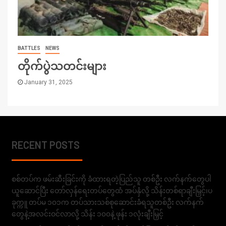
BATTLES
NEWS
တိုက်ပွဲသတင်းများ
January 31, 2025
RECENT POSTS
စစ်တပ်က ဖမ်းဆီးခြင်းကို ခံထားရတဲ့ပြည်သူ တစ်ဦး လက်နက်တွေပါ
ယူဆောင်ပြီး တော်လှန်ရေးတပ်တွေထံ အပ်နှံလို့ သိန်းတစ်ရာချီးမြှင့်၊ပ
ခုက္ကူ တပ်မ ၁၀၁က တပ်သားသစ်စုဆောင်းခံရသူတစ်ဦး လက်နက်
တွေနဲ့အလင်းဝင်လာလို့ သိန်း ၁၀၀နဲ့ ဖုန်း ၁လုံးချီးမြှင့်