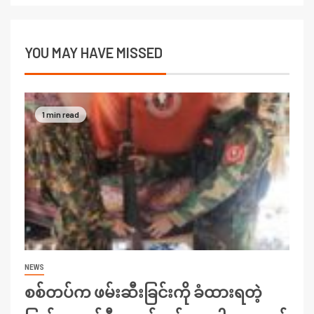
YOU MAY HAVE MISSED
1 min read
NEWS
စစ်တပ်က ဖမ်းဆီးခြင်းကို ခံထားရတဲ့