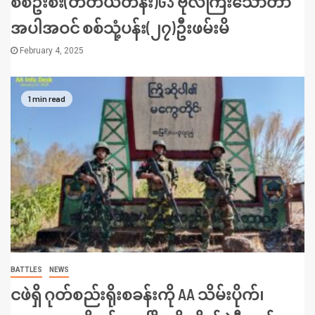
စစ်ဦးစီး(တတိယတန်း)G3 ဗိုလ်ကြီးသော်တာ
အပါအဝင် စစ်သုံ့ပန်း(၂၇)ဦးဖမ်းမိ
February 4, 2025
1 min read
BATTLES
NEWS
ငဖဲရှိ ဂုတ်စည်းရိုးစခန်းကို AA သိမ်းပိုက်၊