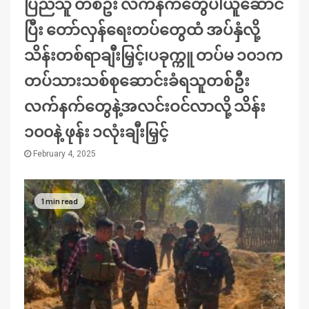
ပြည်သူ တစ်ဦး လက်နက်တွေပါယူဆောင်
ပြီး တော်လှန်ရေးတပ်တွေထံ အပ်နှံလို့
သိန်းတစ်ရာချီးမြှင့်၊ပခုက္ကူ တပ်မ ၁၀၁က
တပ်သားသစ်စုဆောင်းခံရသူတစ်ဦး
လက်နက်တွေနဲ့အလင်းဝင်လာလို့ သိန်း
၁၀၀နဲ့ ဖုန်း ၁လုံးချီးမြှင့်
February 4, 2025
1 min read