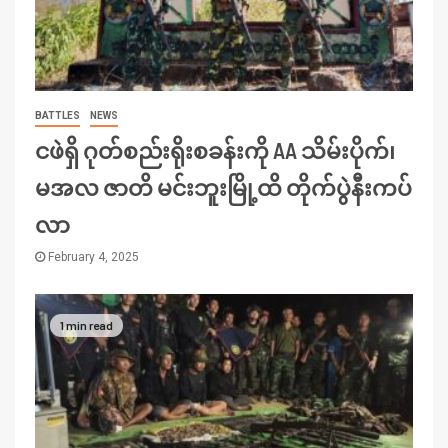
BATTLES
NEWS
ငဖဲရှိ ဂုတ်စည်းရိုးစခန်းကို AA သိမ်းပိုက်၊
မအလ ဇာတိ မင်းဘူးမြို့ထိ တိုက်ပွဲနီးကပ်
လာ
February 4, 2025
1 min read