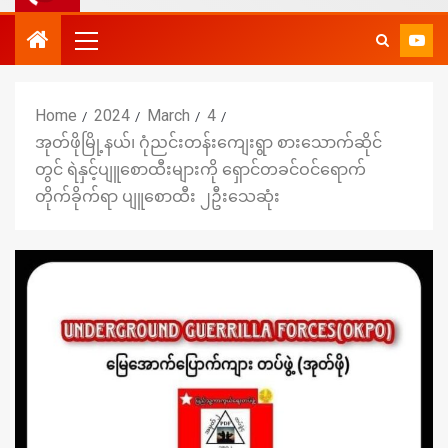
Home
2024
March
4
အုတ်ဖိုမြို့နယ်၊ ဂုံညင်းတန်းကျေးရွာ စားသောက်ဆိုင်
တွင် ရဲနှင့်ပျူစောထီးများကို ရှောင်တခင်ဝင်ရောက်
တိုက်ခိုက်ရာ ပျူစောထီး ၂ဦးသေဆုံး