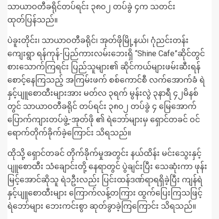
သာယာဝတီခရိုင်တပ်ရင်း ၃၈၀၂ တပ်ခွဲ ၄က သတင်း
ထုတ်ပြန်သည်။
ပဲခူးတိုင်း၊ သာယာဝတီခရိုင်၊ အုတ်ဖိုမြို့နယ်၊ ဂုံညင်းတန်း
ကျေးရွာ ရန်ကုန်-ပြည်ကားလမ်းဘေးရှိ “Shine Cafe”ဆိုင်တွင်
စားသောက်ကြရင်း ပြည်သူများ၏ ဆိုင်ကယ်များဖမ်းဆီးရန်
စောင့်နေကြသည့် အကြမ်းဖက် စစ်ကောင်စီ လက်အောက်ခံ ရဲ
နှင့်ပျူစောထီးများအား မတ်လ ၃ရက် မွန်းလွဲ ၃နာရီ ၄၂မိနစ်
တွင် သာယာဝတီခရိုင် တပ်ရင်း ၃၈၀၂ တပ်ခွဲ ၄ မြေအောက်
ပြောက်ကျားတပ်ဖွဲ့-အုတ်ဖို ၏ ရဲဘော်များမှ ရှောင်တခင် ဝင်
ရောက်တိုက်ခိုက်ခဲ့ကြောင်း သိရသည်။
ထိုသို့ ရှောင်တခင် တိုက်ခိုက်မှုအတွင်း နယ်ထိန်း မင်းသွေးနှင့်
ပျူစောထီး သံချောင်းတို့ နေရာတွင် ပွဲချင်းပြီး သေဆုံးကာ ဖုန်း
မြင့်အောင်ဆိုသူ ရဲ၁ဦးလည်း ပြင်းထန်ဒဏ်ရာရရှိခဲ့ပြီး ကျန်ရဲ
နှင့်ပျူစောထီးများ ကြောက်လန့်တကြား ထွက်ပြေးကြသဖြင့်
ရဲဘော်များ ဘေးကင်းစွာ ဆုတ်ခွာခဲ့ကြကြောင်း သိရသည်။