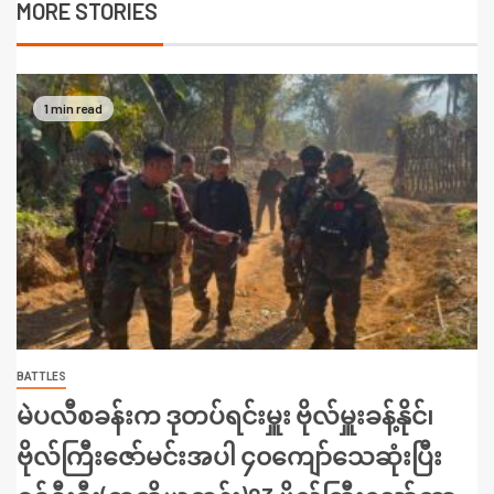
MORE STORIES
1 min read
BATTLES
မဲပလီစခန်းက ဒုတပ်ရင်းမှူး ဗိုလ်မှူးခန့်နိုင်၊
ဗိုလ်ကြီးဇော်မင်းအပါ ၄၀ကျော်သေဆုံးပြီး