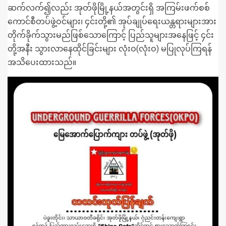
ဆက်လက်၍လည်း အုတ်ဖိုမြို့နယ်အတွင်းရှိ အကြမ်းဖက်စစ်
ကောင်စီတပ်ဖွဲ့ဝင်များ၊ ၄င်းတို့၏ အုပ်ချုပ်ရေးယန္တရားများအား
တိုက်ခိုက်သွားမည်ဖြစ်သောကြောင့် ပြည်သူများအနေဖြင့် ၄င်း
တို့အနီး သွားလာနေထိုင်ခြင်းများ လုံးဝ(လုံးဝ) မပြုလုပ်ကြရန်
အသိပေးထားသည်။