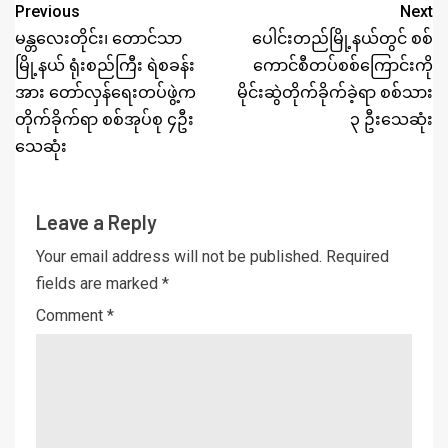
Previous
Next
မန္တလေးတိုင်း၊ တောင်သာ
ပေါင်းတည်မြို့နယ်တွင် စစ်
မြို့နယ် ရုံးစည်ကြီး ရဲစခန်း
ကောင်စီတပ်စစ်ကြောင်းကို
အား တော်လှန်ရေးတပ်ဖွဲ့က
မိုင်းဆွဲတိုက်ခိုက်ခဲ့ရာ စစ်သား
တိုက်ခိုက်ရာ စစ်အုပ်စု ၄ဦး
၃ ဦးသေဆုံး
သေဆုံး
Leave a Reply
Your email address will not be published.
Required
fields are marked
*
Comment
*