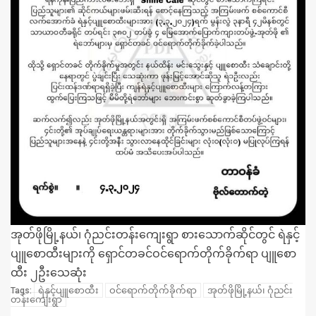
အုတ်ဖိုမြို့နယ်၊ ဂုံညင်းတန်းကျေးရွာ စားသောက်ဆိုင်တွင် ရဲနှင့်
ပျူစောထီးများကို ရှောင်တခင်ဝင်ရောက်တိုက်ခိုက်ရာ ပျူစော
ထီး ၂ဦးသေဆုံး
ရဲနှင့်ပျူစောထီး
ဝင်ရောက်တိုက်ခိုက်ရာ
အုတ်ဖိုမြို့နယ်၊ ဂုံညင်း
Tags:
တန်းကျေးရွာ