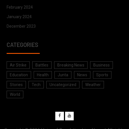
February 2024
January 2024
December 2023
CATEGORIES
Air Strike
Battles
Breaking News
Business
Education
Health
Junta
News
Sports
Stories
Tech
Uncategorized
Weather
World