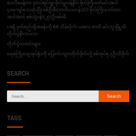
မဲပလီစခန်းက ဒုတပ်ရင်းမှူး ဗိုလ်မှူးခန့်နိုင်၊ ဗိုလ်ကြီးဇော်မင်းအပါ
၄၀ကျော်သေဆုံးပြီး စစ်ဦးစီး(တတိယတန်း)G3 ဗိုလ်ကြီးသော်တာ
အပါအဝင် စစ်သုံ့ပန်း(၂၇)ဦးဖမ်းမိ
ငဖဲရှိ ဂုတ်စည်းရိုးစခန်းကို AA သိမ်းပိုက်၊ မအလ ဇာတိ မင်းဘူးမြို့ထိ
တိုက်ပွဲနီးကပ်လာ
တိုက်ပွဲသတင်းများ
ရေစကြိုထွေအုပ်ရုံးကို ပြောက်ကျားတိုက်ခိုက်လို့ စစ်အုပ်စု ၃ဦးထိခိုက်
SEARCH
TAGS