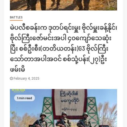
BATTLES
မဲပလီစခန်းက ဒုတပ်ရင်းမှူး ဗိုလ်မှူးခန့်နိုင်၊
ဗိုလ်ကြီးဇော်မင်းအပါ ၄၀ကျော်သေဆုံး
ပြီး စစ်ဦးစီး(တတိယတန်း)G3 ဗိုလ်ကြီး
သော်တာအပါအဝင် စစ်သုံ့ပန်း(၂၇)ဦး
ဖမ်းမိ
February 4, 2025
1 min read