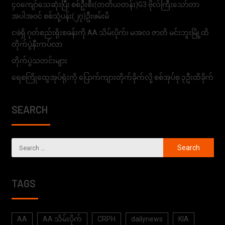
၄၀ကျော်သေဆုံးပြီး စစ်ဦးစီး(တတိယတန်း)G3 ဗိုလ်ကြီးသော်တာ
အပါအဝင် စစ်သုံ့ပန်း(၂၇)ဦးဖမ်းမိ
ငဖဲရှိ ဂုတ်စည်းရိုးစခန်းကို AA သိမ်းပိုက်၊ မအလ ဇာတိ မင်းဘူးမြို့ထိ
တိုက်ပွဲနီးကပ်လာ
တိုက်ပွဲသတင်းများ
ရေစကြိုထွေအုပ်ရုံးကို ပြောက်ကျားတိုက်ခိုက်လို့ စစ်အုပ်စု ၃ဦးထိခိုက်
SEARCH
TAGS
AA
AA သိမ်းပိုက်
CRPH
dailynews
KIA