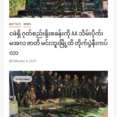
BATTLES
NEWS
ငဖဲရှိ ဂုတ်စည်းရိုးစခန်းကို AA သိမ်းပိုက်၊
မအလ ဇာတိ မင်းဘူးမြို့ထိ တိုက်ပွဲနီးကပ်
လာ
February 4, 2025
1 min read