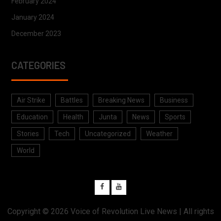
February 2024
January 2024
December 2023
CATEGORIES
Air Strike
Battles
Breaking News
Business
Education
Health
Junta
News
Sports
Stories
Tech
Uncategorized
Weather
World
Copyright © 2026
Voice of Revolution Live News
| All rights