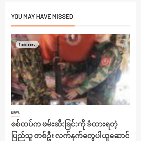
YOU MAY HAVE MISSED
1 min read
NEWS
စစ်တပ်က ဖမ်းဆီးခြင်းကို ခံထားရတဲ့
ပြည်သူ တစ်ဦး လက်နက်တွေပါယူဆောင်