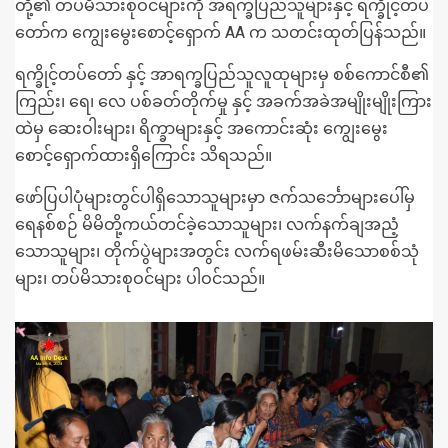
တို့၏ တပ်မိသားစုဝင်များကို အရက္ခပြည်သူများနှင့် ရက္ခိုင့်တပ်
တော်က ကျွေးမွေးစောင့်ရှောက် AA က သတင်းထုတ်ပြန်သည်။
ရက္ခိုင့်တပ်တော် နှင့် အာရက္ခပြည်သူလူထုများမှ စစ်ကောင်စီ၏
ကြည်း၊ ရေ၊ လေ ပစ်ခတ်တိုက်မှု နှင့် အခက်အခဲအမျိုးမျိုးကြား
ထဲမှ ဆေးဝါးများ၊ ရိက္ခာများနှင့် အကောင်းဆုံး ကျွေးမွေး
စောင့်ရှောက်ထားရှိကြောင်း သိရသည်။
ဖော်ပြပါပုံများတွင်ပါရှိသောသူများမှာ ဇက်သင်္ဘောများပေါ်မှ
ရေနစ်စဉ် မိမိတို့ကယ်တင်ခဲ့သောသူများ၊ လက်နက်ချအညံ့
သောသူများ၊ တိုက်ပွဲများအတွင်း လက်ရဖမ်းဆီးမိသောစစ်သုံ
များ၊ တပ်မိသားစုဝင်များ ပါဝင်သည်။