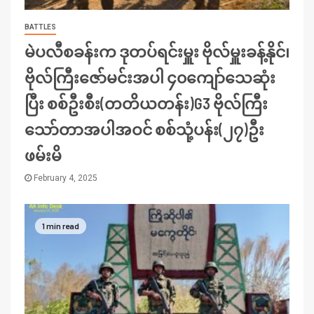
BATTLES
မဲပလီစခန်းက ဒုတပ်ရင်းမှူး ဗိုလ်မှူးခန့်နိုင်၊
ဗိုလ်ကြီးဇော်မင်းအပါ ၄၀ကျော်သေဆုံး
ပြီး စစ်ဦးစီး(တတိယတန်း)G3 ဗိုလ်ကြီး
သော်တာအပါအဝင် စစ်သုံ့ပန်း(၂၇)ဦး
ဖမ်းမိ
February 4, 2025
1 min read