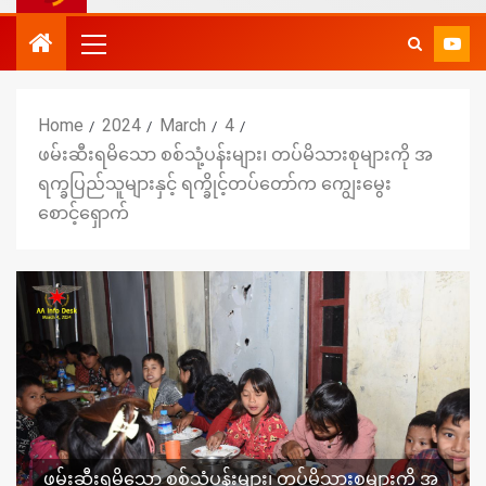
Home
2024
March
4
ဖမ်းဆီးရမိသော စစ်သုံ့ပန်းများ၊ တပ်မိသားစုများကို အ
ရက္ခပြည်သူများနှင့် ရက္ခိုင့်တပ်တော်က ကျွေးမွေး
စောင့်ရှောက်
ဖမ်းဆီးရမိသော စစ်သုံ့ပန်းများ၊ တပ်မိသားစုများကို အ