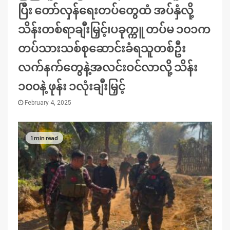
ပြီး တော်လှန်ရေးတပ်တွေထံ အပ်နှံလို့
သိန်းတစ်ရာချီးမြှင့်၊ပခုက္ကူ တပ်မ ၁၀၁က
တပ်သားသစ်စုဆောင်းခံရသူတစ်ဦး
လက်နက်တွေနဲ့အလင်းဝင်လာလို့ သိန်း
၁၀၀နဲ့ ဖုန်း ၁လုံးချီးမြှင့်
February 4, 2025
1 min read