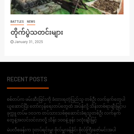
BATTLES
NEWS
တိုက်ပွဲသတင်းများ
January 31, 2025
RECENT POSTS
စစ်တပ်က ဖမ်းဆီးခြင်းကို ခံထားရတဲ့ပြည်သူ တစ်ဦး လက်နက်တွေပါ
ယူဆောင်ပြီး တော်လှန်ရေးတပ်တွေထံ အပ်နှံလို့ သိန်းတစ်ရာချီးမြှင့်၊ပ
ခုက္ကူ တပ်မ ၁၀၁က တပ်သားသစ်စုဆောင်းခံရသူတစ်ဦး လက်နက်
တွေနဲ့အလင်းဝင်လာလို့ သိန်း ၁၀၀နဲ့ ဖုန်း ၁လုံးချီးမြှင့်
မဲပလီစခန်းက ဒုတပ်ရင်းမှူး ဗိုလ်မှူးခန့်နိုင်၊ ဗိုလ်ကြီးဇော်မင်းအပါ