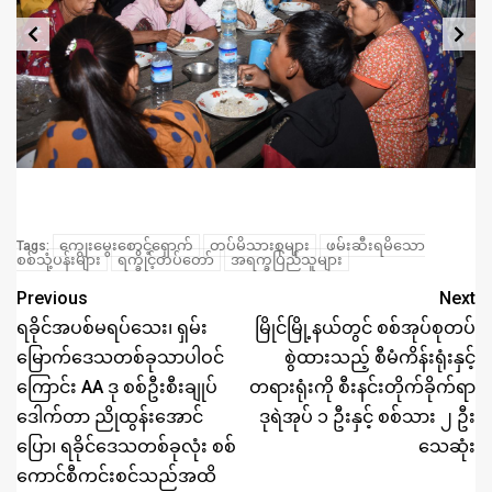
ကျွေးမွေးစောင့်ရှောက်
တပ်မိသားစုများ
ဖမ်းဆီးရမိသော
Tags:
စစ်သုံ့ပန်းများ
ရက္ခိုင့်တပ်တော်
အရက္ခပြည်သူများ
Previous
Next
ရခိုင်အပစ်မရပ်သေး၊ ရှမ်း
မြိုင်မြို့နယ်တွင် စစ်အုပ်စုတပ်
မြောက်ဒေသတစ်ခုသာပါဝင်
စွဲထားသည့် စီမံကိန်းရုံးနှင့်
ကြောင်း AA ဒု စစ်ဦးစီးချုပ်
တရားရုံးကို စီးနင်းတိုက်ခိုက်ရာ
ဒေါက်တာ ညိုထွန်းအောင်
ဒုရဲအုပ် ၁ ဦးနှင့် စစ်သား ၂ ဦး
ပြော၊ ရခိုင်ဒေသတစ်ခုလုံး စစ်
သေဆုံး
ကောင်စီကင်းစင်သည်အထိ