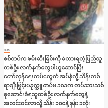
NEWS
စစ်တပ်က ဖမ်းဆီးခြင်းကို ခံထားရတဲ့ပြည်သူ
တစ်ဦး လက်နက်တွေပါယူဆောင်ပြီး
တော်လှန်ရေးတပ်တွေထံ အပ်နှံလို့ သိန်းတစ်
ရာချီးမြှင့်၊ပခုက္ကူ တပ်မ ၁၀၁က တပ်သားသစ်
စုဆောင်းခံရသူတစ်ဦး လက်နက်တွေနဲ့
အလင်းဝင်လာလို့ သိန်း ၁၀၀နဲ့ ဖုန်း ၁လုံး