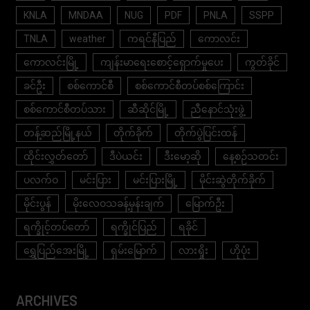
KNLA
MNDAA
NUG
PDF
PNLA
SSPP
TNLA
weather
ကရင်နီပြည်
ကောလင်း
ကောလင်းမြို့
ကျန်းမာရေးစောင့်ရှောက်မှုပေး
ကွတ်ခိုင်
ခင်ဦး
စစ်ကောင်စီ
စစ်ကောင်စီတပ်စစ်ကြောင်း
စစ်ကောင်စီတပ်သား
ဆီဆိုင်မြို့
ညီနောင်သုံးဖွဲ့
တန့်ဆည်မြို့နယ်
တိုက်ခိုက်
တိုက်ပွဲပြင်းထန်
ထိုင်းလွှတ်တော်
ဒီပဲယင်း
ဒီးမော့ဆို
နေ့စဉ်သတင်း
ပလက်ဝ
မင်းပြား
မင်းပြားမြို့
မိုင်းဆွဲတိုက်ခိုက်
မိုင်းပွန်
မိုးလေဝသခန့်မှန်းချက်
မြောက်ဦး
ရက္ခိုင့်တပ်တော်
ရက္ခိုင်ပြည်
ရခိုင်
ရွှေပြည်အေးမြို့
ရှမ်းမြောက်
လားရှိုး
ဟိုပုံး
ARCHIVES