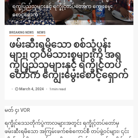
ရက္ခပြည်သူများနှင့် ရက္ခိုင့်တပ်တော်က ကျွေးမွေး
စောင့်ရှောက်
BREAKING NEWS
NEWS
ဖမ်းဆီးရမိသော စစ်သုံ့ပန်း
များ၊ တပ်မိသားစုများကို အရ
က္ခပြည်သူများနှင့် ရက္ခိုင့်တပ်
တော်က ကျွေးမွေးစောင့်ရှောက်
1 min read
March 4, 2024
မတ် ၄၊ VOR
ရက္ခိုင်ဒေသတိုက်ပွဲကာလများအတွင်း ရက္ခိုင့်တပ်တော်မှ
ဖမ်းဆီးရမိသော အကြမ်းဖက်စစ်ကောင်စီ တပ်ဖွဲ့ဝင်များ၊ ၎င်း