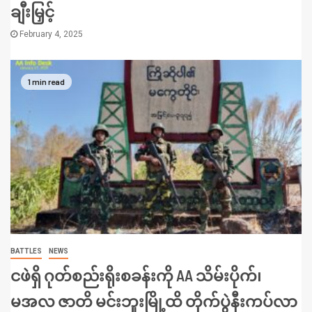
ချီးမြှင့်
February 4, 2025
1 min read
BATTLES
NEWS
ငဖဲရှိ ဂုတ်စည်းရိုးစခန်းကို AA သိမ်းပိုက်၊
မအလ ဇာတိ မင်းဘူးမြို့ထိ တိုက်ပွဲနီးကပ်လာ