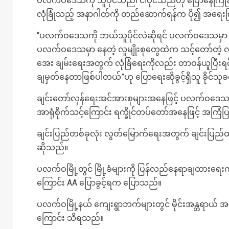
ပလက်ဝဒေသကို သူပိုင်သည်၊ ငါပိုင်သည်ဟု ပြောနေကြ
လုံခြုံသည့် အနာဂါတ်ကို တည်ဆောက်ရန်က ပို၍ အရေးကြီ
“ပလက်ဝဒေသကို ဘယ်သူပိုင်လဲဆိုရင် ပလက်ဝဒေသမှာ‌ နေ
ပလက်ဝဒေသမှာ‌ နေတဲ့ လူမျိုးစုတွေထဲက သင့်တော်တဲ့ လူ
အေး ချမ်းရေးအတွက် လုံခြံရေးကိုလည်း တာဝန်ယူပြီးရင် ဖွံဖြ
ချမှတ်နေတာဖြစ်ပါတယ်”ဟု ပြောရေးဆိုခွင့်ရှိသူ ခိုင်
ချင်းတော်လှန်ရေးအင်အားစုများအနေဖြင့် ပလက်ဝဒေသကို
အာရုံစိုက်သင့်ကြောင်း ရက္ခိုင်တပ်တော်အနေဖြင့် အကြ
ချင်းပြည်တစ်ခုလုံး လွတ်မြောက်ရေးအတွက် ချင်းပြည်ထဲ
ဆိုသည်။
ပလက်ဝမြို့တွင် မြို့ခံများကို ပြန်လည်နေရာချထားရေးကိစ္စ
ကြောင်း AA ပြောခွင့်ရက ပြောသည်။
ပလက်ဝမြို့နယ် ကျေးရွာဘက်များတွင် မိုင်းအန္တရာယ် အ
ကြောင်း သိရသည်။