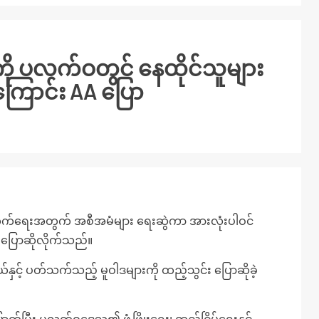
ပလက်ဝတွင် နေထိုင်သူများ
ကြောင်း AA ပြော
တိုး တက်ရေးအတွက် အစီအမံများ ရေးဆွဲကာ အားလုံးပါဝင်
က ပြောဆိုလိုက်သည်။
င့် ပတ်သက်သည့် မူဝါဒများကို ထည့်သွင်း ပြောဆိုခဲ့