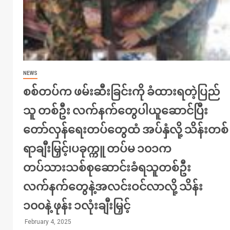
NEWS
စစ်တပ်က ဖမ်းဆီးခြင်းကို ခံထားရတဲ့ပြည်
သူ တစ်ဦး လက်နက်တွေပါယူဆောင်ပြီး
တော်လှန်ရေးတပ်တွေထံ အပ်နှံလို့ သိန်းတစ်
ရာချီးမြှင့်၊ပခုက္ကူ တပ်မ ၁၀၁က
တပ်သားသစ်စုဆောင်းခံရသူတစ်ဦး
လက်နက်တွေနဲ့အလင်းဝင်လာလို့ သိန်း
၁၀၀နဲ့ ဖုန်း ၁လုံးချီးမြှင့်
February 4, 2025