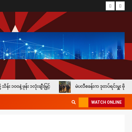
ုံးချီးမြှင့်
မဲပလီစခန်းက ဒုတပ်ရင်းမှူး ဗိုလ်မှူးခန့်နိုင်၊
WATCH ONLINE