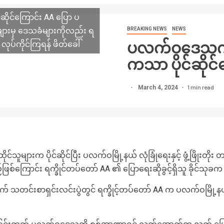
ုင်ကြောင်း AA ပြော ပ
ုများမှ ဒေသခံများကိုလည်း ရ
BREAKING NEWS
NEWS
ပလက်ဝဒေသကို 
 လုပ်ကိုင်ကြရန် ဖိတ်ခေါ်
ကသာ ပိုင်ဆိုင်
1 min read
March 4, 2024
ူများက ပိုင်ဆိုင်ပြီး ပလက်ဝမြို့နယ် လုံခြုံရေးနှင့် ဖွံ့ဖြိုး
ြစ်ကြောင်း ရက္ခိုင်တပ်တော် AA ၏ ပြောရေးဆိုခွင့်ရှိသူ ခိုင်သုခ
င်းစာရှင်းလင်းပွဲတွင် ရက္ခိုင့်တပ်တော် AA က ပလက်ဝမြို့နယ်နှ