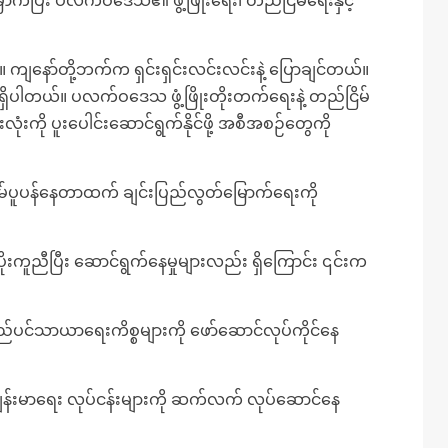
ြီး ပလက်ဝဒေသ၏ ဖွံ့ဖြိုးရေး၊ တည်ငြိမ်ရေးနှင့်
နော်တို့ဘက်က ရှင်းရှင်းလင်းလင်းနဲ့ ပြောချင်တယ်။
ှိပါတယ်။ ပလက်ဝဒေသ ဖွံ့ဖြိုးတိုးတက်ရေးနဲ့ တည်ငြိမ်
လုံးကို ပူးပေါင်းဆောင်ရွက်နိုင်ဖို့ အစီအစဉ်တွေကို
ရိမ်ပူပန်နေတာထက် ချင်းပြည်လွတ်မြောက်ရေးကို
းကူညီပြီး ဆောင်ရွက်နေမှုများလည်း ရှိကြောင်း ၎င်းက
င့် စည်ပင်သာယာရေးကိစ္စများကို ဖော်ဆောင်လုပ်ကိုင်နေ
ကျန်းမာရေး လုပ်ငန်းများကို ဆက်လက် လုပ်ဆောင်နေ