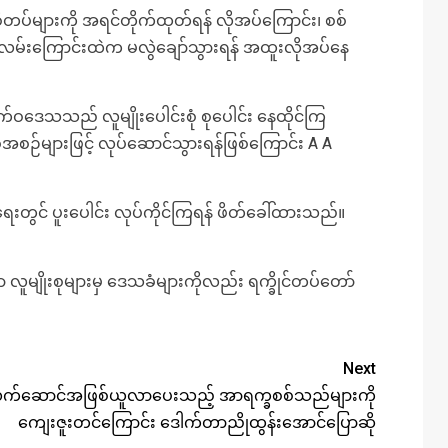
စီတပ်များကို အရင်တိုက်ထုတ်ရန် လိုအပ်ကြောင်း၊ စစ်
းလမ်းကြောင်းထဲက မလွဲချော်သွားရန် အထူးလိုအပ်နေ
ဝဒေသသည် လူမျိုးပေါင်းစုံ စုပေါင်း နေထိုင်ကြ
ီအစဉ်များဖြင့် လုပ်ဆောင်သွားရန်ဖြစ်ကြောင်း A A
ေးတွင် ပူးပေါင်း လုပ်ကိုင်ကြရန် ဖိတ်ခေါ်ထားသည်။
ူမျိုးစုများမှ ဒေသခံများကိုလည်း ရက္ခိုင်တပ်တော်
Next
ေးနေ့လက်ဆောင်အဖြစ်ယူလာပေးသည့် အာရက္ခစစ်သည်များကို
ကျေးဇူးတင်ကြောင်း ဒေါက်တာညိုထွန်းအောင်ပြောဆို