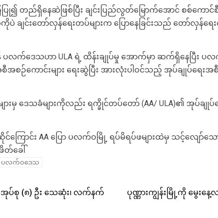
 အခြေပြု၍ တည်ရှိနေဆဲဖြစ်ပြီး ချင်းပြည်လွတ်မြောက်အောင် စစ်ကောင်
ကိုပဲ ချင်းတော်လှန်ရေးတပ်များက ပြောနေခြင်းသည် တော်လှန်ရေ
 ပလက်ဒေသဟာ ULA ရဲ့ ထိန်းချုပ်မှု အောက်မှာ ဆက်ရှိနေပြီး ပလက်
အစီအစဉ်ကောင်းများ ရေးဆွဲပြီး အားလုံးပါဝင်သည့် အုပ်ချုပ်ရေးအစ
များမှ ဒေသခံများကိုလည်း ရက္ခိုင်တပ်တော် (AA/ ULA)၏ အုပ်ချုပ်ရ
ကြောင်း AA ပြော ပလက်ဝမြို့ ရပ်မိရပ်ဖများထဲမှ သင့်လျော်သော လ
ဖိတ်ခေါ်
ပလက်ဝဒေသ
စ်အုပ်စု (၈) ဦး သေဆုံး၊ လက်နက်
ပုဏ္ဏားကျွန်းမြို့ကို မွ