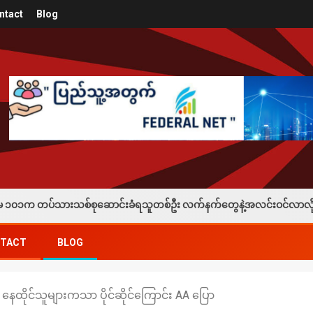
ntact
Blog
စ်စုဆောင်းခံရသူတစ်ဦး လက်နက်တွေနဲ့အလင်းဝင်လာလို့ သိန်း ၁၀၀နဲ့ ဖုန်း ၁လ
TACT
BLOG
ိုင်သူများကသာ ပိုင်ဆိုင်ကြောင်း AA ပြော