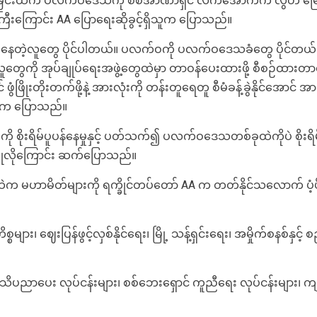
ခြင်းထက် ပလက်ဝဒေသကို စစ်အာဏာရှင် လက်အောက်က လွတ် မြောက်ပ
းကြောင်း AA ပြောရေးဆိုခွင့်ရှိသူက ပြောသည်။
တဲ့လူတွေ ပိုင်ပါတယ်။ ပလက်ဝကို ပလက်ဝဒေသခံတွေ ပိုင်တယ်။ ကျ
တွေကို အုပ်ချုပ်ရေးအဖွဲ့တွေထဲမှာ တာဝန်ပေးထားဖို့ စီစဉ်ထားတာရ
ိုးတိုးတက်ဖို့နဲ့ အားလုံးကို တန်းတူရေတူ စီမံခန့်ခွဲနိုင်အောင် အား
သုခက ပြောသည်။
 စိုးရိမ်ပူပန်နေမှုနှင့် ပတ်သက်၍ ပလက်ဝဒေသတစ်ခုထဲကိုပဲ စိုး
ံပြုလိုကြောင်း ဆက်ပြောသည်။
က မဟာမိတ်များကို ရက္ခိုင်တပ်တော် AA က တတ်နိုင်သလောက် ပံ့ပို
များ၊ ဈေးပြန်ဖွင့်လှစ်နိုင်ရေး၊ မြို့ သန့်ရှင်းရေး၊ အမှိုက်စနစ်နှ
သိပညာပေး လုပ်ငန်းများ၊ စစ်ဘေးရှောင် ကူညီရေး လုပ်ငန်းများ၊ 