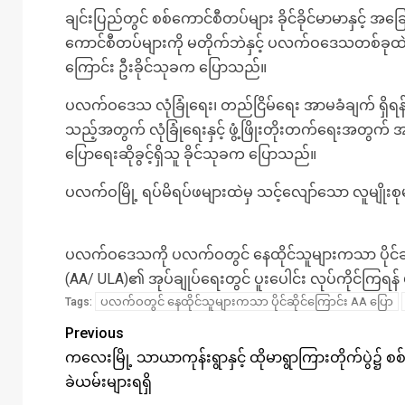
ချင်းပြည်တွင် စစ်ကောင်စီတပ်များ ခိုင်ခိုင်မာမာနှင့်
ကောင်စီတပ်များကို မတိုက်ဘဲနှင့် ပလက်ဝဒေသတစ်ခုထဲ
ကြောင်း ဦးခိုင်သုခက ပြောသည်။
ပလက်ဝဒေသ လုံခြုံရေး၊ တည်ငြိမ်ရေး အာမခံချက် ရှိရန်
သည့်အတွက် လုံခြုံရေးနှင့် ဖွံ့ဖြိုးတိုးတက်ရေးအတွက် 
ပြောရေးဆိုခွင့်ရှိသူ ခိုင်သုခက ပြောသည်။
ပလက်ဝမြို့ ရပ်မိရပ်ဖများထဲမှ သင့်လျော်သော လူမျိုးစု
ပလက်ဝဒေသကို ပလက်ဝတွင် နေထိုင်သူများကသာ ပိုင်ဆိုင်
(AA/ ULA)၏ အုပ်ချုပ်ရေးတွင် ပူးပေါင်း လုပ်ကိုင်ကြရန် 
ပလက်ဝတွင် နေထိုင်သူများကသာ ပိုင်ဆိုင်ကြောင်း AA ပြော
Tags:
Previous
ကလေးမြို့ သာယာကုန်းရွာနှင့် ထိုမာရွာကြားတိုက်ပွဲ၌ စ
ခဲယမ်းများရရှိ