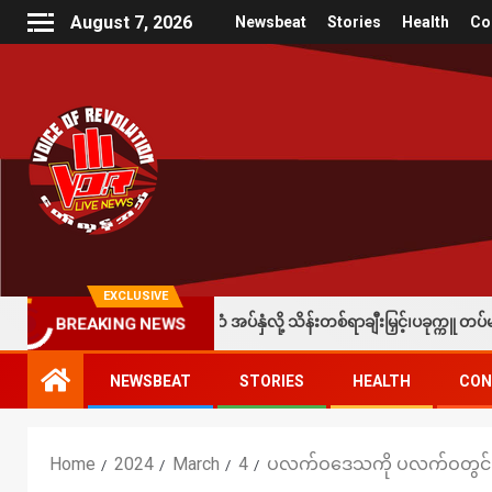
August 7, 2026
Newsbeat
Stories
Health
Co
EXCLUSIVE
ရေးတပ်တွေထံ အပ်နှံလို့ သိန်းတစ်ရာချီးမြှင့်၊ပခုက္ကူ တပ်မ ၁၀၁က တပ်သားသ
BREAKING NEWS
NEWSBEAT
STORIES
HEALTH
CON
Home
2024
March
4
ပလက်ဝဒေသကို ပလက်ဝတွင် နေထ