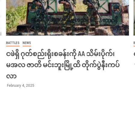
BATTLES
NEWS
ငဖဲရှိ ဂုတ်စည်းရိုးစခန်းကို AA သိမ်းပိုက်၊
မအလ ဇာတိ မင်းဘူးမြို့ထိ တိုက်ပွဲနီးကပ်
လာ
February 4, 2025