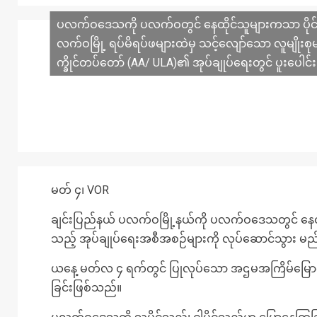
ပလက်ဝဒေသကို ပလက်ဝတွင် နေထိုင်သူများကသာ ပိုင်ဆိ
လက်ဝမြို့ ရပ်မိရပ်ဖများထဲမှ သင့်လျော်သော လူမျိုးစ
က္ခိုင်တပ်တော် (AA/ ULA)၏ အုပ်ချုပ်ရေးတွင် ပူးပေါင်း
မတ် ၄၊ VOR
ချင်းပြည်နယ် ပလက်ဝမြို့နယ်ကို ပလက်ဝဒေသတွင် နေထိုင်သ
သည့် အုပ်ချုပ်ရေးအစီအစဉ်များကို လုပ်ဆောင်သွား မည်ဖ
ယနေ့ မတ်လ ၄ ရက်တွင် ပြုလုပ်သော အဌမအကြိမ်မြောက် သတ
ခြင်းဖြစ်သည်။