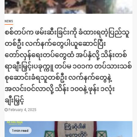
NEWS
စစ်တပ်က ဖမ်းဆီးခြင်းကို ခံထားရတဲ့ပြည်သူ
တစ်ဦး လက်နက်တွေပါယူဆောင်ပြီး
တော်လှန်ရေးတပ်တွေထံ အပ်နှံလို့ သိန်းတစ်
ရာချီးမြှင့်၊ပခုက္ကူ တပ်မ ၁၀၁က တပ်သားသစ်
စုဆောင်းခံရသူတစ်ဦး လက်နက်တွေနဲ့
အလင်းဝင်လာလို့ သိန်း ၁၀၀နဲ့ ဖုန်း ၁လုံး
ချီးမြှင့်
February 4, 2025
1 min read