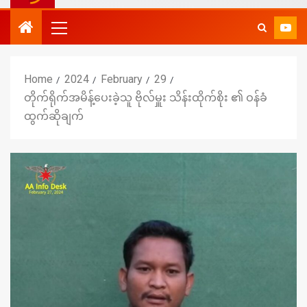
Home
2024
February
29
တိုက်ရိုက်အမိန့်ပေးခဲ့သူ ဗိုလ်မှူး သိန်းထိုက်စိုး ၏ ဝန်ခံ
ထွက်ဆိုချက်