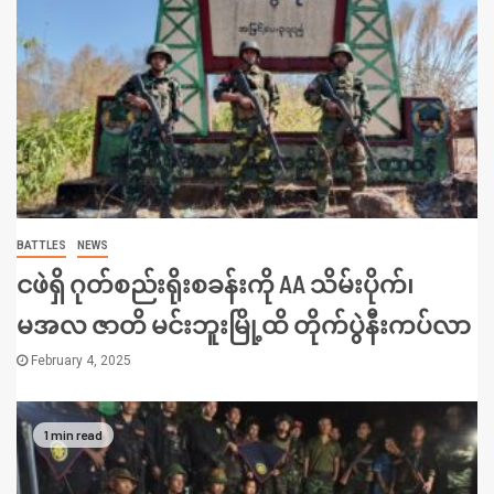
BATTLES
NEWS
ငဖဲရှိ ဂုတ်စည်းရိုးစခန်းကို AA သိမ်းပိုက်၊
မအလ ဇာတိ မင်းဘူးမြို့ထိ တိုက်ပွဲနီးကပ်လာ
February 4, 2025
1 min read