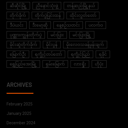
ဆီဆိုင်မြို့
ညီနောင်သုံးဖွဲ့
တန့်ဆည်မြို့နယ်
တိုက်ခိုက်
တိုက်ပွဲပြင်းထန်
ထိုင်းလွှတ်တော်
ဒီပဲယင်း
ဒီးမော့ဆို
နေ့စဉ်သတင်း
ပလက်ဝ
ပုဏ္ဏားကျွန်းတိုက်ပွဲ
မင်းပြား
မင်းပြားမြို့
မိုင်းဆွဲတိုက်ခိုက်
မိုင်းပွန်
မိုးလေဝသခန့်မှန်းချက်
မြောက်ဦး
ရက္ခိုင့်တပ်တော်
ရက္ခိုင်ပြည်
ရခိုင်
ရွှေပြည်အေးမြို့
ရှမ်းမြောက်
လားရှိုး
ဟိုပုံး
ARCHIVES
February 2025
January 2025
December 2024