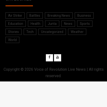
Air Strike
Battles
Breaking News
Business
Education
Health
Junta
News
Sports
Stories
Tech
Uncategorized
Weather
World
Copyright © 2026
Voice of Revolution Live News
| All rights
reserved.