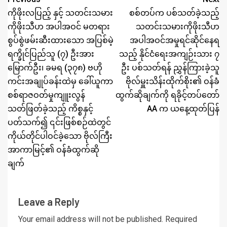
ကိုဖိုးလပြည့် နှင့် သတင်းသမား
စစ်တပ်က ပစ်သတ်ခဲ့သည့်
ကိုဖိုးသီဟ အပါအဝင် မတရား
သတင်းသမားကိုဖိုးသီဟ
စွပ်စွဲဖမ်းဆီးထားသော အပြစ်မဲ့
အပါအဝင်အမှုရင်ဆိုင်နေရ
ရက္ခိုင်ပြည်သူ (၇) ဦးအား
သည့် နိုင်ငံရေးအကျဉ်းသား ၇
မြောက်ဦး၊ ခမရ (၃၇၈) ဗဟို
ဦး ပစ်သတ်ရန် ညွှန်ကြားခဲ့သူ
ကင်းအချုပ်ခန်းထဲမှ ခေါ်ယူကာ
ဗိုလ်မှူးသိန်းထိုက်စိုး၏ ဝန်ခံ
စစ်ရာဇဝတ်မှုကျူးလွန်
ထွက်ဆိုချက်ကို ရခိုင့်တပ်တော်
သတ်ဖြတ်ခဲ့သည့် ကိစ္စနှင့်
AA က ယနေ့ထုတ်ပြန်
ပတ်သက်၍ ၎င်းဖြစ်စဉ်ထဲတွင်
ကိုယ်တိုင်ပါဝင်ခဲ့သော ဗိုလ်ကြီး
အာကာမြင့်၏ ဝန်ခံထွက်ဆို
ချက်
Leave a Reply
Your email address will not be published.
Required