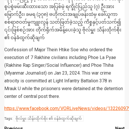
စွပ်စွဲဖမ်းဆီးထားသော အပြစ်မဲ့ ရက္ခိုင်ပြည်သူ (၇) ဦးအား
မြောက်ဦး၊ ခမရ (၃၇၈) ဗဟိုကင်းအချုပ်ခန်းထဲမှ ခေါ်ယူကာ
စစ်ရာဇဝတ်မှုကျူးလွန် သတ်ဖြတ်ခဲ့သည့် ကိစ္စနှင့်ပတ်သက်၍
၎င်းဖြစ်စဉ်အား တိုက်ရိုက်အမိန့်ပေးခဲ့သူ ဗိုလ်မှူး သိန်းထိုက်စိုး
၏ ဝန်ခံထွက်ဆိုချက်
Confession of Major Thein Htike Soe who ordered the
execution of 7 Rakhine civilians including Phoe La Pyae
(Rakhine Rap Singer/Social Influencer) and Phoe Thiha
(Myanmar Journalist) on Jan 23, 2024. This war crime
atrocity is committed at Light Infantry Battalion 378 in
Mrauk U while the prisoners were detained at the detention
center of central post there.
https://www.facebook.com/VORLiveNews/videos/1322609
ဗိုလ်မှူး သိန်းထိုက်စိုး ၏ ဝန်ခံထွက်ဆိုချက်
Tags:
Previous
Next