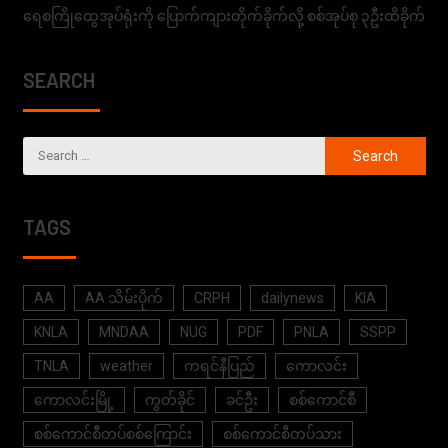
ရေစကြိုထွေအုပ်ရုံးကို ပြောက်ကျားတိုက်ခိုက်လို့ စစ်အုပ်စု ၃ဦးထိခိုက်
SEARCH
TAGS
AA
AA သိမ်းပိုက်
CRPH
dailynews
KIA
KNLA
MNDAA
NUG
PDF
PNLA
SSPP
TNLA
weather
ကရင်နီပြည်
ကောလင်း
ကောလင်းမြို့
ကွတ်ခိုင်
ခင်ဦး
စစ်ကောင်စီ
စစ်ကောင်စီတပ်စစ်ကြောင်း
စစ်ကောင်စီတပ်သား