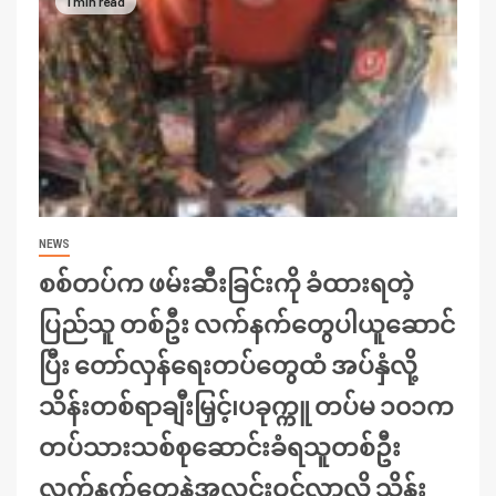
1 min read
NEWS
စစ်တပ်က ဖမ်းဆီးခြင်းကို ခံထားရတဲ့
ပြည်သူ တစ်ဦး လက်နက်တွေပါယူဆောင်
ပြီး တော်လှန်ရေးတပ်တွေထံ အပ်နှံလို့
သိန်းတစ်ရာချီးမြှင့်၊ပခုက္ကူ တပ်မ ၁၀၁က
တပ်သားသစ်စုဆောင်းခံရသူတစ်ဦး
လက်နက်တွေနဲ့အလင်းဝင်လာလို့ သိန်း