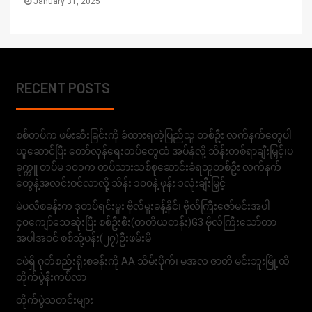
January 31, 2025
RECENT POSTS
စစ်တပ်က ဖမ်းဆီးခြင်းကို ခံထားရတဲ့ပြည်သူ တစ်ဦး လက်နက်တွေပါ
ယူဆောင်ပြီး တော်လှန်ရေးတပ်တွေထံ အပ်နှံလို့ သိန်းတစ်ရာချီးမြှင့်၊ပ
ခုက္ကူ တပ်မ ၁၀၁က တပ်သားသစ်စုဆောင်းခံရသူတစ်ဦး လက်နက်
တွေနဲ့အလင်းဝင်လာလို့ သိန်း ၁၀၀နဲ့ ဖုန်း ၁လုံးချီးမြှင့်
မဲပလီစခန်းက ဒုတပ်ရင်းမှူး ဗိုလ်မှူးခန့်နိုင်၊ ဗိုလ်ကြီးဇော်မင်းအပါ
၄၀ကျော်သေဆုံးပြီး စစ်ဦးစီး(တတိယတန်း)G3 ဗိုလ်ကြီးသော်တာ
အပါအဝင် စစ်သုံ့ပန်း(၂၇)ဦးဖမ်းမိ
ငဖဲရှိ ဂုတ်စည်းရိုးစခန်းကို AA သိမ်းပိုက်၊ မအလ ဇာတိ မင်းဘူးမြို့ထိ
တိုက်ပွဲနီးကပ်လာ
တိုက်ပွဲသတင်းများ