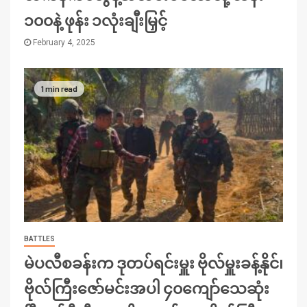
၁၀၀နဲ့ ဖုန်း ၁လုံးချီးမြှင့်
February 4, 2025
1 min read
BATTLES
မဲပလီစခန်းက ဒုတပ်ရင်းမှူး ဗိုလ်မှူးခန့်နိုင်၊
ဗိုလ်ကြီးဇော်မင်းအပါ ၄၀ကျော်သေဆုံး