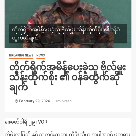
တိုက်ရိုက်အမိန့်ပေးခဲ့သူ ဗိုလ်မှူး သိန်းထိုက်စိုး ၏ ဝန်ခံ
ထွက်ဆိုချက်
BREAKING NEWS
NEWS
တိုက်ရိုက်အမိန့်ပေးခဲ့သူ ဗိုလ်မှူး
သိန်းထိုက်စိုး ၏ ဝန်ခံထွက်ဆို
ချက်
1 min read
February 29, 2024
ဖေဖော်ဝါရီ ၂၉၊ VOR
ကိုဖိုးလပြည့် နှင့် သတင်းသမား ကိုဖိုးသီဟ အပါအဝင် မတရား