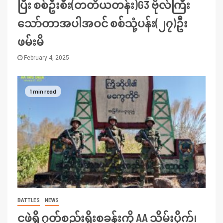
ပြီး စစ်ဦးစီး(တတိယတန်း)G3 ဗိုလ်ကြီး
သော်တာအပါအဝင် စစ်သုံ့ပန်း(၂၇)ဦး
ဖမ်းမိ
February 4, 2025
1 min read
BATTLES
NEWS
ငဖဲရှိ ဂုတ်စည်းရိုးစခန်းကို AA သိမ်းပိုက်၊