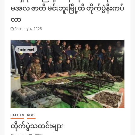
မအလ ဇာတိ မင်းဘူးမြို့ထိ တိုက်ပွဲနီးကပ်
လာ
February 4, 2025
1 min read
BATTLES
NEWS
တိုက်ပွဲသတင်းများ