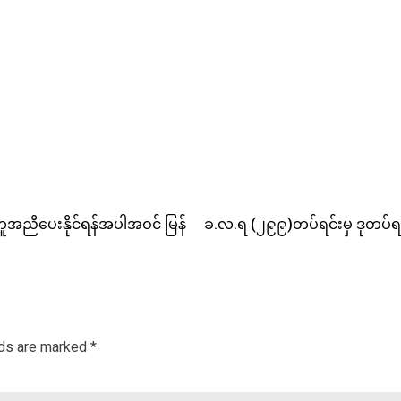
အညီပေးနိုင်ရန်အပါအဝင် မြန်
ခ.လ.ရ (၂၉၉)တပ်ရင်းမှ ဒုတပ်ရင်း
lds are marked
*