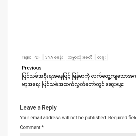
PDF
SNA စခန်း
ကမ္ဘာလုံးစေတီ
တမူး
Tags:
Previous
ပြင်သစ်အစိုးရအနေဖြင့် မြန်မာကို လက်တွေ့ကျသောအကူ
မာ့အရေး ပြင်သစ်အထက်လွှတ်တော်တွင် ဆွေးနွေး
Leave a Reply
Your email address will not be published.
Required fie
Comment
*