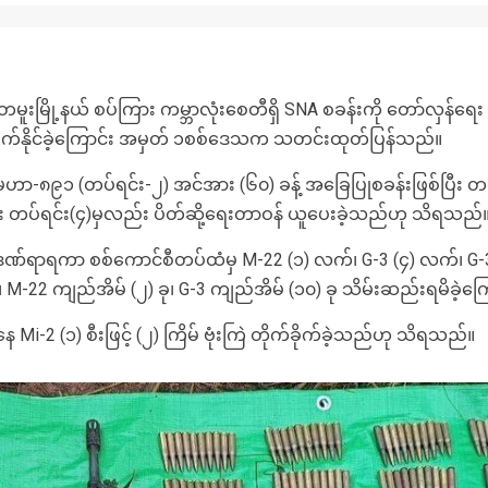
ခရိုင်၊ တမူးမြို့နယ် စပ်ကြား ကမ္ဘာလုံး‌စေတီရှိ SNA စခန်းကို တော်လှန်
်းပိုက်နိုင်ခဲ့ကြောင်း အမှတ် ၁စစ်ဒေသက သတင်းထုတ်ပြန်သည်။
မဟာ-၈၉၁ (တပ်ရင်း-၂) အင်အား (၆၀) ခန့် အခြေပြုစခန်းဖြစ်ပြီး တမူးခ
်ရှား တပ်ရင်း(၄)မှလည်း ပိတ်ဆို့ရေးတာဝန် ယူပေးခဲ့သည်ဟု သိရသည်
ိုက်ဒဏ်ရာရကာ စစ်ကောင်စီတပ်ထံမှ M-22 (၁) လက်၊ G-3 (၄) လက်၊ G-
၃) ခု၊ M-22 ကျည်အိမ် (၂) ခု၊ G-3 ကျည်အိမ် (၁၀) ခု သိမ်းဆည်းရမိခဲ
Mi-2 (၁) စီးဖြင့် (၂) ကြိမ် ဗုံးကြဲ တိုက်ခိုက်ခဲ့သည်ဟု သိရသည်။