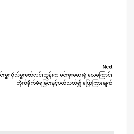
Next
မှူး ဗိုလ်မှူးဇော်လင်းထွန်းက မင်းဖူးဆေးရုံ လေကြောင်း
တိုက်ခိုက်ခံရခြင်းနှင့်ပတ်သတ်၍ ပြောကြားချက်