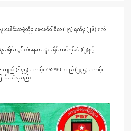
ရေး ပူးပေါင်းအဖွဲ့တို့မှ ဖေဖော်ဝါရီလ (၂၅) ရက်မှ (၂၆) ရက်
ရိုင် ကွပ်ကဲရေး၊ တမူးခရိုင် တပ်ရင်း(၁)(၂)နှင့်
။
3 ကျည် (၆၇၅) တောင့်၊ 7.62*39 ကျည် (၂၃၅) တောင့်၊
့ကြောင်း သိရသည်။