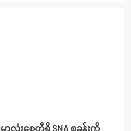
္ဘာလုံးစေတီရှိ SNA စခန်းကို