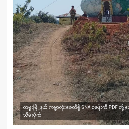
တမူးမြို့နယ် ကမ္ဘာလုံးစေတီရှိ SNA စခန်းကို PDF တို့ အေ
သိမ်းပိုက်