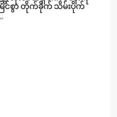
င်စွာ တိုက်ခိုက် သိမ်းပိုက်
ead