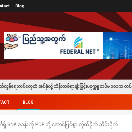
ntact
Blog
ံလို့ သိန်းတစ်ရာချီးမြှင့်၊ပခုက္ကူ တပ်မ ၁၀၁က တပ်သားသစ်စုဆောင်းခံရသူတစ
TACT
BLOG
ရှိ SNA စခန်းကို PDF တို့ အောင်မြင်စွာ တိုက်ခိုက် သိမ်းပိုက်