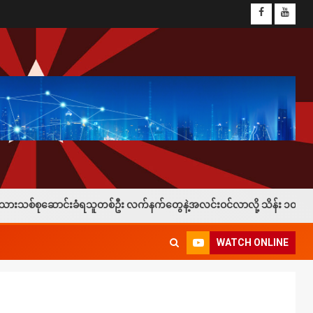
်ဦး လက်နက်တွေနဲ့အလင်းဝင်လာလို့ သိန်း ၁၀၀နဲ့ ဖုန်း ၁လုံးချီးမြှင့်
WATCH ONLINE