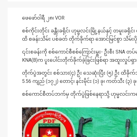
ဖေဖော်ဝါရီ ၂၈၊ VOR
စစ်ကိုင်းတိုင်း ခန္တီးခရိုင်၊ ဟုမ္မလင်းမြို့နယ်နှင့် တမူး
ထိ စခန်းသိမ်း ပစ်ခတ် တိုက်ခိုက်ရာ အောင်မြင်စွာ သိမ
၎င်းစခန်းကို စစ်ကောင်စီစစ်ကြောင်းမှူး- ဦးစီး SNA တပ်
KNA(B)က ပူးပေါင်းတိုက်ခိုက်ခဲ့ခြင်းဖြစ်ရာ အထူးလှုပ
တိုက်ပွဲအတွင်း စစ်သား(၄) ဦး သေဆုံးပြီး (၅) ဦး ထိခ
5.56 ကျည် (၁‌၇‌၂‌) တောင့်၊ နင်းမိုင်း (၁) ခု၊ ကတ်သီး (
စစ်ကောင်စီတပ်ဘက်မှ တိုက်ပွဲဖြစ်နေရာသို့ ဟုမ္မလင်းကနေ 