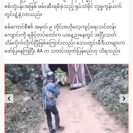
စစ်သုံ့ပန်းအဖြစ် ဖမ်းဆီးရမိခဲ့သည့် ရုပ်သံဖိုင် လူမှုကွန်ယက်
တွင်ပျံ့နှံ့လာသည်။
စစ်ကောင်စီ၏ အမှတ် ၉ တိုင်းဗဟိုလေ့ကျင့်ရေးသင်တန်း
ကျောင်းကို ရခိုင့်တပ်တော်က ယနေ့ညနေတွင် အပြီးသတ်
သိမ်းပိုက်လိုက်ပြီဖြစ်ကြောင်းလည်း ဒေသတွင်းမီဒီယာများက
ဖော်ပြနေကြပြီး AA က သတင်းထုတ်ပြန်မည်ဟု သိရသည်။