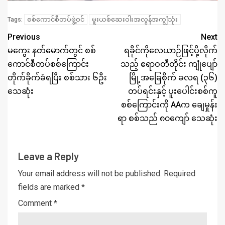
စစ်ကောင်စီတပ်ဖွဲ့ဝင်
မူးယစ်ဆေးဝါးအလွန်အကျွံသုံး
Tags:
Previous
Next
မကွေး နတ်မောက်တွင် စစ်
ရခိုင်ကိုလေယာဉ်ဖြင့်ပို့လိုက်
ကောင်စီတပ်စစ်ကြောင်း
သည့် ဧရာဝတီတိုင်း ကျုံပျော်
တိုက်ခိုက်ခံရပြီး စစ်သား ၆ဦး
မြို့အခြေစိုက် ခလရ (၃၆)
သေဆုံး
တပ်ရင်းနှင့် ပူးပေါင်းစစ်ကူ
စစ်ကြောင်းကို AAက ချေမှုန်း
ရာ စစ်သည် ၈၀ကျော် သေဆုံး
Leave a Reply
Your email address will not be published.
Required
fields are marked
*
Comment
*