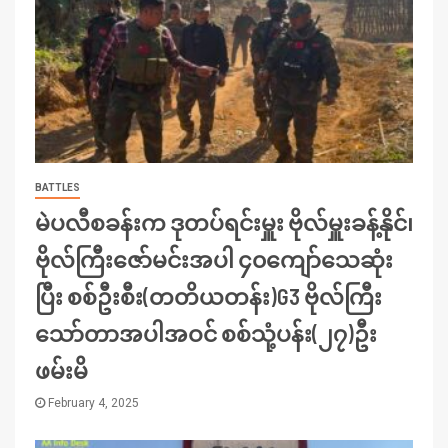
BATTLES
မဲပလီစခန်းက ဒုတပ်ရင်းမှူး ဗိုလ်မှူးခန့်နိုင်၊
ဗိုလ်ကြီးဇော်မင်းအပါ ၄၀ကျော်သေဆုံး
ပြီး စစ်ဦးစီး(တတိယတန်း)G3 ဗိုလ်ကြီး
သော်တာအပါအဝင် စစ်သုံ့ပန်း(၂၇)ဦး
ဖမ်းမိ
February 4, 2025