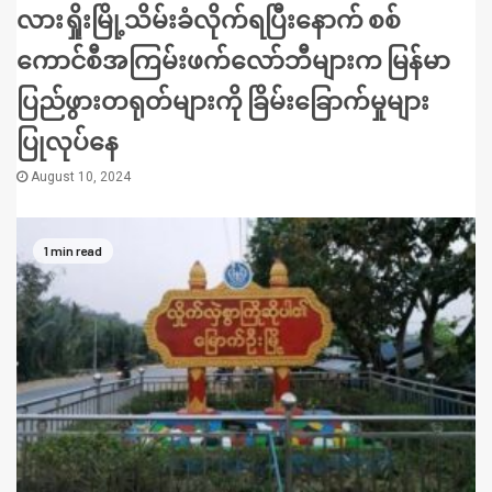
လားရှိုးမြို့သိမ်းခံလိုက်ရပြီးနောက် စစ်
ကောင်စီအကြမ်းဖက်လော်ဘီများက မြန်မာ
ပြည်ဖွားတရုတ်များကို ခြိမ်းခြောက်မှုများ
ပြုလုပ်နေ
August 10, 2024
1 min read