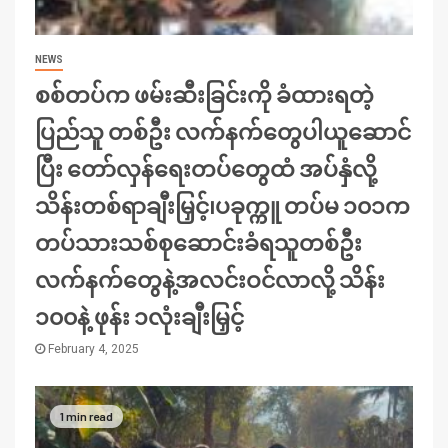
NEWS
စစ်တပ်က ဖမ်းဆီးခြင်းကို ခံထားရတဲ့
ပြည်သူ တစ်ဦး လက်နက်တွေပါယူဆောင်
ပြီး တော်လှန်ရေးတပ်တွေထံ အပ်နှံလို့
သိန်းတစ်ရာချီးမြှင့်၊ပခုက္ကူ တပ်မ ၁၀၁က
တပ်သားသစ်စုဆောင်းခံရသူတစ်ဦး
လက်နက်တွေနဲ့အလင်းဝင်လာလို့ သိန်း
၁၀၀နဲ့ ဖုန်း ၁လုံးချီးမြှင့်
February 4, 2025
1 min read