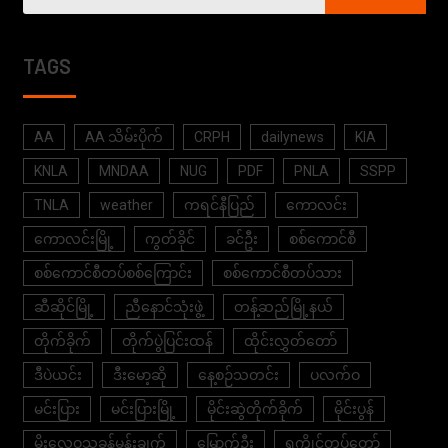
TAGS
AA
AA သိမ်းပိုက်
CRPH
dailynews
KIA
KNLA
MNDAA
NUG
PDF
PNLA
SSPP
TNLA
weather
ကရင်နီပြည်
ကောလင်း
ကောလင်းမြို့
ကွတ်ခိုင်
ခင်ဦး
စစ်ကောင်စီ
စစ်ကောင်စီတပ်စစ်ကြောင်း
စစ်ကောင်စီတပ်သား
ဆီဆိုင်မြို့
ညီနောင်သုံးဖွဲ့
တန့်ဆည်မြို့နယ်
တိုက်ခိုက်
တိုက်ပွဲပြင်းထန်
ထိုင်းလွှတ်တော်
ဒီပဲယင်း
ဒီးမော့ဆို
နေ့စဉ်သတင်း
ပလက်ဝ
မင်းပြား
မင်းပြားမြို့
မိုင်းဆွဲတိုက်ခိုက်
မိုင်းပွန်
မိုးလေဝသခန့်မှန်းချက်
မြောက်ဦး
ရက္ခိုင့်တပ်တော်