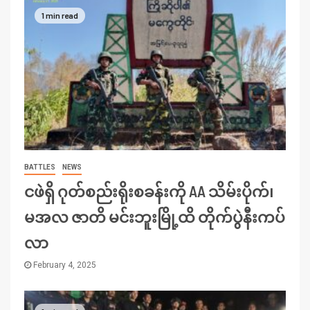
1 min read
BATTLES
NEWS
ငဖဲရှိ ဂုတ်စည်းရိုးစခန်းကို AA သိမ်းပိုက်၊
မအလ ဇာတိ မင်းဘူးမြို့ထိ တိုက်ပွဲနီးကပ်
လာ
February 4, 2025