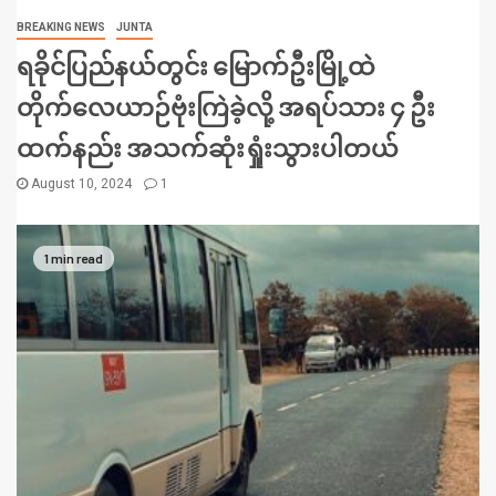
BREAKING NEWS
JUNTA
ရခိုင်ပြည်နယ်တွင်း မြောက်ဦးမြို့ထဲ
တိုက်လေယာဉ်ဗုံးကြဲခဲ့လို့ အရပ်သား ၄ ဦး
ထက်နည်း အသက်ဆုံးရှုံးသွားပါတယ်
August 10, 2024
1
1 min read