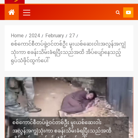
Home
2024
February
27
စစ်ကောင်စီတပ်ဖွဲ့ဝင်တစ်ဦး မူးယစ်ဆေးဝါးအလွန်အကျွံ
သုံးကာ စခန်းသိမ်းခံရပြီးသည်အထိ အိပ်ပျော်နေသည့်
ရုပ်သံဖိုင်ထွက်ပေါ်
စစ်ကောင်စီတပ်ဖွဲ့ဝင်တစ်ဦး မူးယစ်ဆေးဝါး
အလွန်အကျွံသုံးကာ စခန်းသိမ်းခံရပြီးသည်အထိ