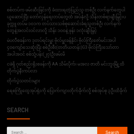
စစ်တပ်က ဖမ်းဆီးခြင်းကို ခံထားရတဲ့ပြည်သူ တစ်ဦး လက်နက်တွေပါ
ယူဆောင်ပြီး တော်လှန်ရေးတပ်တွေထံ အပ်နှံလို့ သိန်းတစ်ရာချီးမြှင့်၊ပ
ခုက္ကူ တပ်မ ၁၀၁က တပ်သားသစ်စုဆောင်းခံရသူတစ်ဦး လက်နက်
တွေနဲ့အလင်းဝင်လာလို့ သိန်း ၁၀၀နဲ့ ဖုန်း ၁လုံးချီးမြှင့်
မဲပလီစခန်းက ဒုတပ်ရင်းမှူး ဗိုလ်မှူးခန့်နိုင်၊ ဗိုလ်ကြီးဇော်မင်းအပါ
၄၀ကျော်သေဆုံးပြီး စစ်ဦးစီး(တတိယတန်း)G3 ဗိုလ်ကြီးသော်တာ
အပါအဝင် စစ်သုံ့ပန်း(၂၇)ဦးဖမ်းမိ
ငဖဲရှိ ဂုတ်စည်းရိုးစခန်းကို AA သိမ်းပိုက်၊ မအလ ဇာတိ မင်းဘူးမြို့ထိ
တိုက်ပွဲနီးကပ်လာ
တိုက်ပွဲသတင်းများ
ရေစကြိုထွေအုပ်ရုံးကို ပြောက်ကျားတိုက်ခိုက်လို့ စစ်အုပ်စု ၃ဦးထိခိုက်
SEARCH