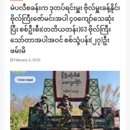
မဲပလီစခန်းက ဒုတပ်ရင်းမှူး ဗိုလ်မှူးခန့်နိုင်၊
ဗိုလ်ကြီးဇော်မင်းအပါ ၄၀ကျော်သေဆုံး
ပြီး စစ်ဦးစီး(တတိယတန်း)G3 ဗိုလ်ကြီး
သော်တာအပါအဝင် စစ်သုံ့ပန်း(၂၇)ဦး
ဖမ်းမိ
February 4, 2025
1 min read