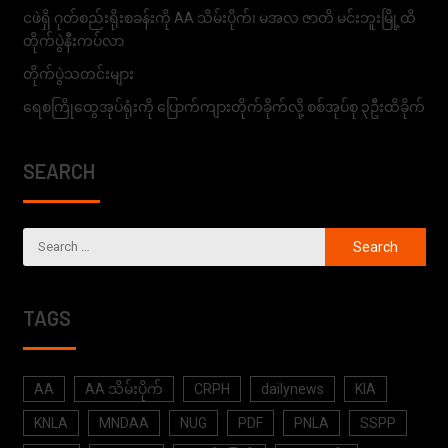
ငဖဲရှိ ဂုတ်စည်းရိုးစခန်းကို AA သိမ်းပိုက်၊ မအလ ဇာတိ မင်းဘူးမြို့ထိ
တိုက်ပွဲနီးကပ်လာ
တိုက်ပွဲသတင်းများ
ရေစကြိုထွေအုပ်ရုံးကို ပြောက်ကျားတိုက်ခိုက်လို့ စစ်အုပ်စု ၃ဦးထိခိုက်
SEARCH
TAGS
AA
AA သိမ်းပိုက်
CRPH
dailynews
KIA
KNLA
MNDAA
NUG
PDF
PNLA
SSPP