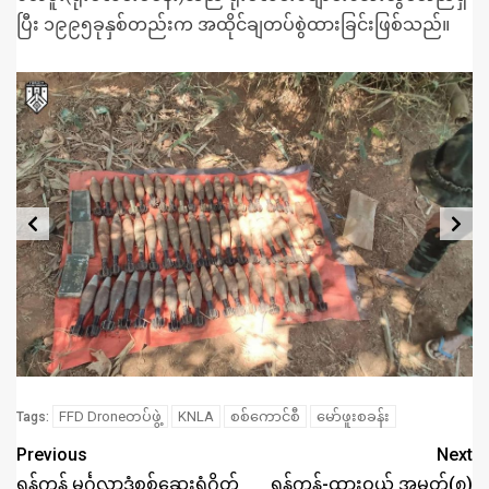
ပြီး ၁၉၉၅ခုနှစ်တည်းက အထိုင်ချတပ်စွဲထားခြင်းဖြစ်သည်။
FFD Droneတပ်ဖွဲ့
KNLA
စစ်ကောင်စီ
မော်ဖူးစခန်း
Tags:
Previous
Next
ရန်ကုန် မင်္ဂလာဒုံစစ်ဆေးရုံဂိတ်
ရန်ကုန်-ထားဝယ် အမှတ်(၈)