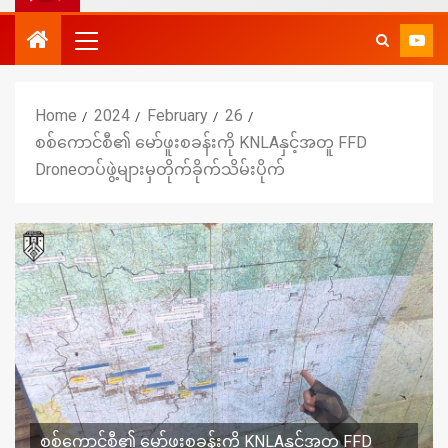
Home
2024
February
26
စစ်ကောင်စီ၏ မော်ဖူးစခန်းကို KNLAနှင့်အတူ FFD
Droneတပ်ဖွဲ့များမှတိုက်ခိုက်သိမ်းပိုက်
စစ်ကောင်စီ၏ မော်ဖူးစခန်းကို KNLAနှင့်အတူ FFD