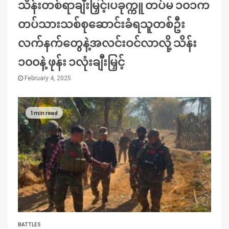
သိန်းတစ်ရာချီးမြှင့်၊ပခုက္ကူ တပ်မ ၁၀၁က
တပ်သားသစ်စုဆောင်းခံရသူတစ်ဦး
လက်နက်တွေနဲ့အလင်းဝင်လာလို့ သိန်း
၁၀၀နဲ့ ဖုန်း ၁လုံးချီးမြှင့်
February 4, 2025
1 min read
BATTLES