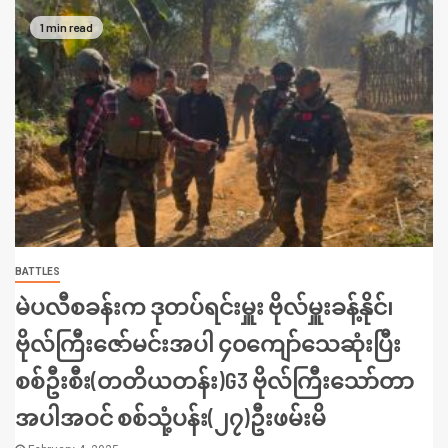
1 min read
BATTLES
မဲပလီစခန်းက ဒုတပ်ရင်းမှူး ဗိုလ်မှူးခန့်နိုင်၊
ဗိုလ်ကြီးဇော်မင်းအပါ ၄၀ကျော်သေဆုံးပြီး
စစ်ဦးစီး(တတိယတန်း)G3 ဗိုလ်ကြီးသော်တာ
အပါအဝင် စစ်သုံ့ပန်း(၂၇)ဦးဖမ်းမိ