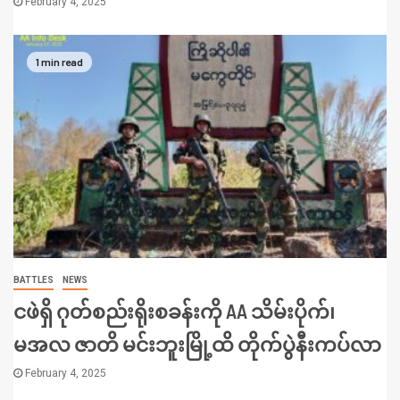
February 4, 2025
1 min read
BATTLES
NEWS
ငဖဲရှိ ဂုတ်စည်းရိုးစခန်းကို AA သိမ်းပိုက်၊
မအလ ဇာတိ မင်းဘူးမြို့ထိ တိုက်ပွဲနီးကပ်လာ
February 4, 2025