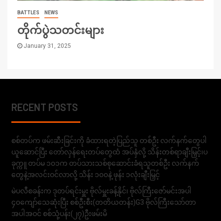
BATTLES
NEWS
တိုက်ပွဲသတင်းများ
January 31, 2025
RECENT POSTS
စစ်တပ်က ဖမ်းဆီးခြင်းကို ခံထားရတဲ့ပြည်သူ တစ်ဦး လက်နက်တွေပါ
ယူဆောင်ပြီး တော်လှန်ရေးတပ်တွေထံ အပ်နှံလို့ သိန်းတစ်ရာချီးမြှင့်၊ပ
ခုက္ကူ တပ်မ ၁၀၁က တပ်သားသစ်စုဆောင်းခံရသူတစ်ဦး လက်နက်
တွေနဲ့အလင်းဝင်လာလို့ သိန်း ၁၀၀နဲ့ ဖုန်း ၁လုံးချီးမြှင့်
မဲပလီစခန်းက ဒုတပ်ရင်းမှူး ဗိုလ်မှူးခန့်နိုင်၊ ဗိုလ်ကြီးဇော်မင်းအပါ
၄၀ကျော်သေဆုံးပြီး စစ်ဦးစီး(တတိယတန်း)G3 ဗိုလ်ကြီးသော်တာ
အပါအဝင် စစ်သုံ့ပန်း(၂၇)ဦးဖမ်းမိ