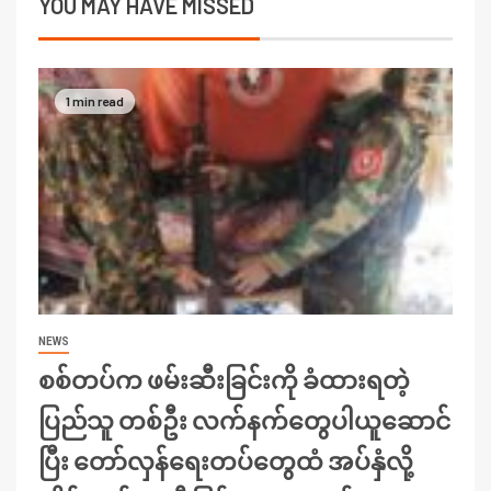
YOU MAY HAVE MISSED
1 min read
NEWS
စစ်တပ်က ဖမ်းဆီးခြင်းကို ခံထားရတဲ့
ပြည်သူ တစ်ဦး လက်နက်တွေပါယူဆောင်
ပြီး တော်လှန်ရေးတပ်တွေထံ အပ်နှံလို့