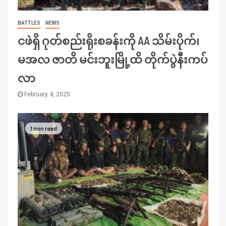
BATTLES
NEWS
ငဖဲရှိ ဂုတ်စည်းရိုးစခန်းကို AA သိမ်းပိုက်၊
မအလ ဇာတိ မင်းဘူးမြို့ထိ တိုက်ပွဲနီးကပ်
လာ
February 4, 2025
1 min read