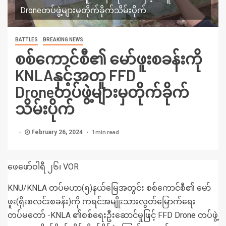
Droneတပ်ဖွဲ့များမှတိုက်ခိုက်သိမ်းပိုက်
BATTLES
BREAKING NEWS
စစ်ကောင်စီ၏ မော်ဖူးစခန်းကို
KNLAနှင့်အတူ FFD
Droneတပ်ဖွဲ့များမှတိုက်ခိုက်
သိမ်းပိုက်
1 min read
February 26, 2024
ဖေဖော်ဝါရီ ၂၆၊ VOR
KNU/KNLA တပ်မဟာ(၅)နယ်မြေအတွင်း စစ်ကောင်စီ၏ မော်
ဖူး(ရိုးစလင်းစခန်း)ကို ကရင်အမျိုးသားလွတ်မြောက်ရေး
တပ်မတော် -KNLA ၏စစ်ရေးဦးဆောင်မှုဖြင့် FFD Drone တပ်ဖွဲ့