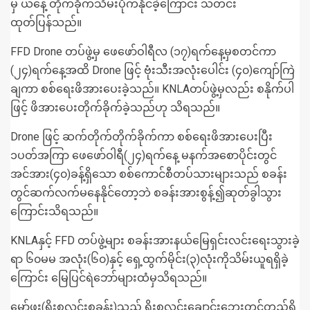
မှ ယနေ့ တိုက်ခိုက်သိမ်းပိုက်နိုင်ခဲ့ကြောင်း သတင်း
ထုတ်ပြန်သည်။
FFD
Drone တပ်ဖွဲ့မှ ဖေဖော်ဝါရီလ (၁၇)ရက်နေ့မှစတင်ကာ
(၂၄)ရက်နေ့အထိ Drone ဖြင့် ဗုံးသီးအလုံးပေါင်း (၄၀)ကျော်ကြဲ
ချကာ စစ်ရေးဖိအားပေးခဲ့သည်။ KNLAတပ်ဖွဲ့မှလည်း စနိုက်ပါ
ဖြင့် ဖိအားပေးတိုက်ခိုက်ခဲ့သည်ဟု သိရသည်။
Drone ဖြင့် ဆက်တိုက်တိုက်ခိုက်ကာ စစ်ရေးဖိအားပေးပြီး
၁ပတ်အကြာ ဖေဖော်ဝါရီ(၂၄)ရက်နေ့ မနက်အစောပိုင်းတွင်
အင်အား(၄၀)ခန့်ရှိသော စစ်ကောင်စီတပ်သားများသည် စခန်း
တွင်ဆက်လက်မနေနိုင်တော့ဘဲ စခန်းအားစွန့်၍ဆုတ်ခွါသွား
ကြောင်းသိရသည်။
KNLAနှင့် FFD တပ်ဖွဲ့များ စခန်းအားနယ်မြေရှင်းလင်းရေးသွားခဲ့
ရာ ၆၀မမ အလုံး(၆၀)နှင့် ရှေ့ထွက်မိုင်း(၃)လုံးကိုသိမ်းယူရရှိခဲ့
ကြောင်း မြေပြင်ရဲဘော်များထံမှသိရသည်။
မော်ဖူး(ရိုးစလင်းစခန်း)သည် ရိုးစလင်းချောင်းဘေးတွင်တည်ရှိ