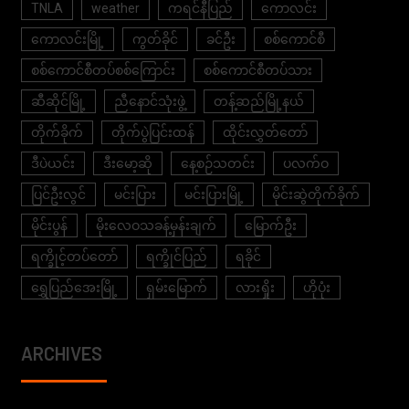
TNLA
weather
ကရင်နီပြည်
ကောလင်း
ကောလင်းမြို့
ကွတ်ခိုင်
ခင်ဦး
စစ်ကောင်စီ
စစ်ကောင်စီတပ်စစ်ကြောင်း
စစ်ကောင်စီတပ်သား
ဆီဆိုင်မြို့
ညီနောင်သုံးဖွဲ့
တန့်ဆည်မြို့နယ်
တိုက်ခိုက်
တိုက်ပွဲပြင်းထန်
ထိုင်းလွှတ်တော်
ဒီပဲယင်း
ဒီးမော့ဆို
နေ့စဉ်သတင်း
ပလက်ဝ
ပြင်ဦးလွင်
မင်းပြား
မင်းပြားမြို့
မိုင်းဆွဲတိုက်ခိုက်
မိုင်းပွန်
မိုးလေဝသခန့်မှန်းချက်
မြောက်ဦး
ရက္ခိုင့်တပ်တော်
ရက္ခိုင်ပြည်
ရခိုင်
ရွှေပြည်အေးမြို့
ရှမ်းမြောက်
လားရှိုး
ဟိုပုံး
ARCHIVES