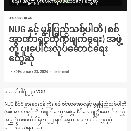
ရေး) အဖွဲ့တို့ ပူးပေါင်းလုပ်ဆောင်ရေး တွေ့ဆုံ
BREAKING NEWS
NUG နှင့် မွန်ပြည်သစ်ပါတီ (စစ်
အာဏာရှင်တိုက်ဖျက်ရေး) အဖွဲ့
တို့ ပူးပေါင်းလုပ်ဆောင်ရေး
တွေ့ဆုံ
1 min read
February 23, 2024
ဖေဖော်ဝါရီ ၂၃၊ VOR
NUG နိုင်ငံခြားရေးဝန်ကြီး ဒေါ်ဇင်မာအောင်နှင့် မွန်ပြည်သစ်ပါတီ
(စစ်အာဏာရှင်တိုက်ဖျက်ရေး) အဖွဲ့မှ နိုင်ဇေယျ ဦးဆောင်သည့်
အဖွဲ့တို့ ဖေဖော်ဝါရီလ ၂၂ ရက်နေ့က အရေးပေါ်တွေ့ဆုံခဲ့
ကြောင်း သိရသည်။