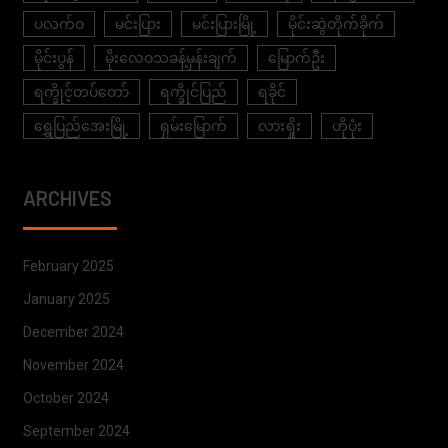
ပလက်ဝ
မင်းပြား
မင်းပြားမြို့
မိုင်းဆွဲတိုက်ခိုက်
မိုင်းပွန်
မိုးလေဝသခန့်မှန်းချက်
မြောက်ဦး
ရက္ခိုင့်တပ်တော်
ရက္ခိုင်ပြည်
ရခိုင်
ရွှေပြည်အေးမြို့
ရှမ်းမြောက်
လားရှိုး
ဟိုပုံး
ARCHIVES
February 2025
January 2025
December 2024
November 2024
October 2024
September 2024