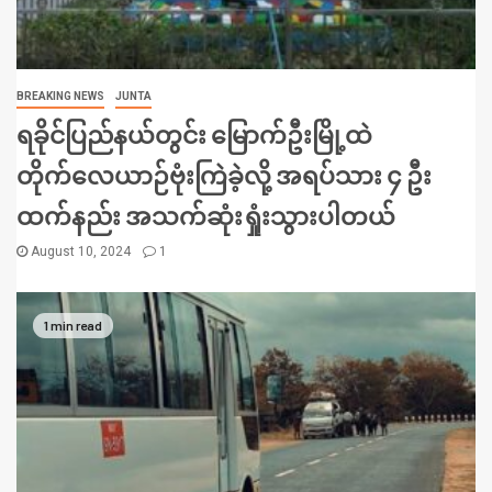
BREAKING NEWS
JUNTA
ရခိုင်ပြည်နယ်တွင်း မြောက်ဦးမြို့ထဲ
တိုက်လေယာဉ်ဗုံးကြဲခဲ့လို့ အရပ်သား ၄ ဦး
ထက်နည်း အသက်ဆုံးရှုံးသွားပါတယ်
August 10, 2024
1
1 min read