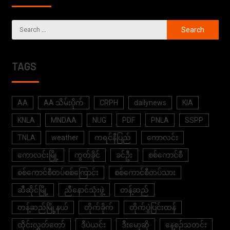
TAGS
AA
AA သိမ်းပိုက်
CRPH
dailynews
KIA
KNLA
MNDAA
NUG
PDF
PNLA
SSPP
TNLA
weather
ကရင်နီပြည်
ကောလင်း
ကောလင်းမြို့
ကွတ်ခိုင်
ခင်ဦး
စစ်ကောင်စီ
စစ်ကောင်စီတပ်စစ်ကြောင်း
စစ်ကောင်စီတပ်သား
ဆီဆိုင်မြို့
ညီနောင်သုံးဖွဲ့
တန့်ဆည်
တန့်ဆည်မြို့နယ်
တိုက်ခိုက်
တိုက်ပွဲပြင်းထန်
ထိုင်းလွှတ်တော်
ဒီပဲယင်း
ဒီးမော့ဆို
နေ့စဉ်သတင်း