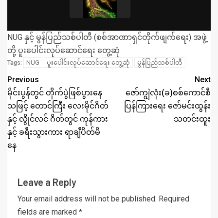
NUG နှင့် မွန်ပြည်သစ်ပါတီ (စစ်အာဏာရှင်တိုက်ဖျက်ရေး) အဖွဲ့
တို့ ပူးပေါင်းလုပ်ဆောင်ရေး တွေ့ဆုံ
NUG
ပူးပေါင်းလုပ်ဆောင်ရေး တွေ့ဆုံ
မွန်ပြည်သစ်ပါတီ
Tags:
Previous
Next
မိုင်းပွန်တွင် တိုက်ပွဲဖြစ်ပွားနေ
ဇော်ကျွဲလုံး(ခ)စစ်ကောင်စီ
သဖြင့် တောင်ကြီး လေးမိုင်ဂိတ်
ပြန်ကြားရေး ဇော်မင်းထွန်း
နှင့် လွိုင်လင် ဂိတ်တွင် ကုန်ကား
သတင်းထူး
နှင့် ခရီးသွားကား ရာချီပိတ်မိ
နေ
Leave a Reply
Your email address will not be published.
Required
fields are marked
*