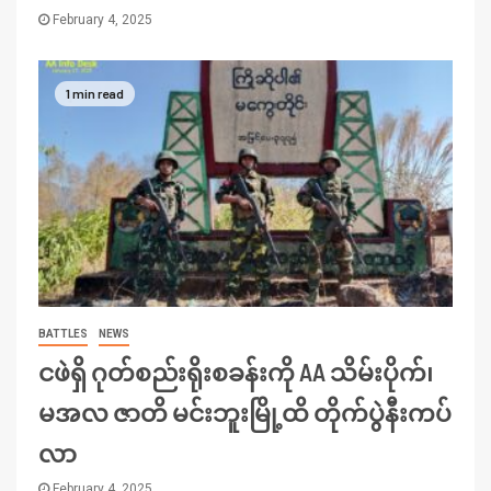
February 4, 2025
1 min read
BATTLES
NEWS
ငဖဲရှိ ဂုတ်စည်းရိုးစခန်းကို AA သိမ်းပိုက်၊
မအလ ဇာတိ မင်းဘူးမြို့ထိ တိုက်ပွဲနီးကပ်
လာ
February 4, 2025