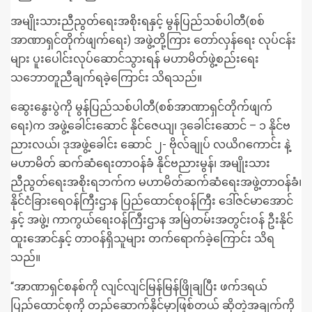
အမျိုးသားညီညွတ်ရေးအစိုးရနှင့် မွန်ပြည်သစ်ပါတီ(စစ်
အာဏာရှင်တိုက်ဖျက်ရေး) အဖွဲ့တို့ကြား တော်လှန်ရေး လုပ်ငန်း
များ ပူးပေါင်းလုပ်ဆောင်သွားရန် မဟာမိတ်ဖွဲ့စည်းရေး
သဘောတူညီချက်ရခဲ့ကြောင်း သိရသည်။
ဆွေးနွေးပွဲကို မွန်ပြည်သစ်ပါတီ(စစ်အာဏာရှင်တိုက်ဖျက်
ရေး)က အဖွဲ့ခေါင်းဆောင် နိုင်ဇေယျ၊ ဒုခေါင်းဆောင် – ၁ နိုင်ဗ
ညားလယ်၊ ဒုအဖွဲ့ခေါင်း ဆောင် ၂- ဗိုလ်ချုပ် လယိဂကောင်း နဲ့
မဟာမိတ် ဆက်ဆံရေးတာဝန်ခံ နိုင်ဗညားမွန်၊ အမျိုးသား
ညီညွတ်ရေးအစိုးရဘက်က မဟာမိတ်ဆက်ဆံရေးအဖွဲ့တာဝန်ခံ၊
နိုင်ငံခြားရေဝန်ကြီးဌာန ပြည်ထောင်စုဝန်ကြီး ဒေါ်ဇင်မာအောင်
နှင့် အဖွဲ့၊ ကာကွယ်ရေးဝန်ကြီးဌာန အမြဲတမ်းအတွင်းဝန် ဦးနိုင်
ထူးအောင်နှင့် တာဝန်ရှိသူများ တက်ရောက်ခဲ့ကြောင်း သိရ
သည်။
“အာဏာရှင်စနစ်ကို လျင်လျင်မြန်မြန်ဖြိုချပြီး ဖက်ဒရယ်
ပြည်ထောင်စုကို တည်ဆောက်နိုင်မှာဖြစ်တယ် ဆိုတဲ့အချက်ကို