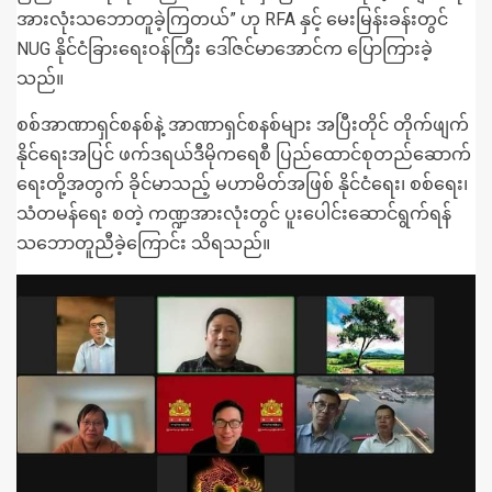
အားလုံးသဘောတူခဲ့ကြတယ်” ဟု RFA နှင့် မေးမြန်းခန်းတွင်
NUG နိုင်ငံခြားရေးဝန်ကြီး ဒေါ်ဇင်မာအောင်က ပြောကြားခဲ့
သည်။
စစ်အာဏာရှင်စနစ်နဲ့ အာဏာရှင်စနစ်များ အပြီးတိုင် တိုက်ဖျက်
နိုင်ရေးအပြင် ဖက်ဒရယ်ဒီမိုကရေစီ ပြည်ထောင်စုတည်ဆောက်
ရေးတို့အတွက် ခိုင်မာသည့် မဟာမိတ်အဖြစ် နိုင်ငံရေး၊ စစ်ရေး၊
သံတမန်ရေး စတဲ့ ကဏ္ဍအားလုံးတွင် ပူးပေါင်းဆောင်ရွက်ရန်
သဘောတူညီခဲ့ကြောင်း သိရသည်။