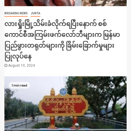
BREAKING NEWS
JUNTA
လားရှိုးမြို့သိမ်းခံလိုက်ရပြီးနောက် စစ်
ကောင်စီအကြမ်းဖက်လော်ဘီများက မြန်မာ
ပြည်ဖွားတရုတ်များကို ခြိမ်းခြောက်မှုများ
ပြုလုပ်နေ
August 10, 2024
1 min read