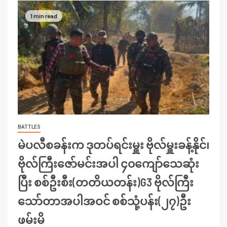
1 min read
BATTLES
မဲပလီစခန်းက ဒုတပ်ရင်းမှူး ဗိုလ်မှူးခန့်နိုင်၊
ဗိုလ်ကြီးဇော်မင်းအပါ ၄၀ကျော်သေဆုံး
ပြီး စစ်ဦးစီး(တတိယတန်း)G3 ဗိုလ်ကြီး
သော်တာအပါအဝင် စစ်သုံ့ပန်း(၂၇)ဦး
ဖမ်းမိ