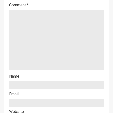
Comment
*
Name
Email
Website