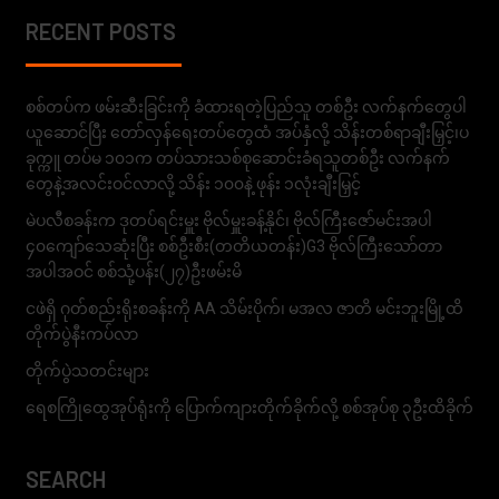
RECENT POSTS
စစ်တပ်က ဖမ်းဆီးခြင်းကို ခံထားရတဲ့ပြည်သူ တစ်ဦး လက်နက်တွေပါ
ယူဆောင်ပြီး တော်လှန်ရေးတပ်တွေထံ အပ်နှံလို့ သိန်းတစ်ရာချီးမြှင့်၊ပ
ခုက္ကူ တပ်မ ၁၀၁က တပ်သားသစ်စုဆောင်းခံရသူတစ်ဦး လက်နက်
တွေနဲ့အလင်းဝင်လာလို့ သိန်း ၁၀၀နဲ့ ဖုန်း ၁လုံးချီးမြှင့်
မဲပလီစခန်းက ဒုတပ်ရင်းမှူး ဗိုလ်မှူးခန့်နိုင်၊ ဗိုလ်ကြီးဇော်မင်းအပါ
၄၀ကျော်သေဆုံးပြီး စစ်ဦးစီး(တတိယတန်း)G3 ဗိုလ်ကြီးသော်တာ
အပါအဝင် စစ်သုံ့ပန်း(၂၇)ဦးဖမ်းမိ
ငဖဲရှိ ဂုတ်စည်းရိုးစခန်းကို AA သိမ်းပိုက်၊ မအလ ဇာတိ မင်းဘူးမြို့ထိ
တိုက်ပွဲနီးကပ်လာ
တိုက်ပွဲသတင်းများ
ရေစကြိုထွေအုပ်ရုံးကို ပြောက်ကျားတိုက်ခိုက်လို့ စစ်အုပ်စု ၃ဦးထိခိုက်
SEARCH