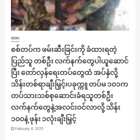
NEWS
စစ်တပ်က ဖမ်းဆီးခြင်းကို ခံထားရတဲ့
ပြည်သူ တစ်ဦး လက်နက်တွေပါယူဆောင်
ပြီး တော်လှန်ရေးတပ်တွေထံ အပ်နှံလို့
သိန်းတစ်ရာချီးမြှင့်၊ပခုက္ကူ တပ်မ ၁၀၁က
တပ်သားသစ်စုဆောင်းခံရသူတစ်ဦး
လက်နက်တွေနဲ့အလင်းဝင်လာလို့ သိန်း
၁၀၀နဲ့ ဖုန်း ၁လုံးချီးမြှင့်
February 4, 2025