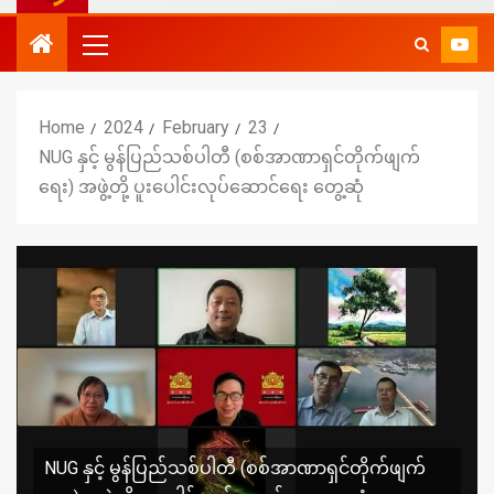
Home
2024
February
23
NUG နှင့် မွန်ပြည်သစ်ပါတီ (စစ်အာဏာရှင်တိုက်ဖျက်
ရေး) အဖွဲ့တို့ ပူးပေါင်းလုပ်ဆောင်ရေး တွေ့ဆုံ
NUG နှင့် မွန်ပြည်သစ်ပါတီ (စစ်အာဏာရှင်တိုက်ဖျက်