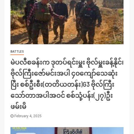
BATTLES
မဲပလီစခန်းက ဒုတပ်ရင်းမှူး ဗိုလ်မှူးခန့်နိုင်၊
ဗိုလ်ကြီးဇော်မင်းအပါ ၄၀ကျော်သေဆုံး
ပြီး စစ်ဦးစီး(တတိယတန်း)G3 ဗိုလ်ကြီး
သော်တာအပါအဝင် စစ်သုံ့ပန်း(၂၇)ဦး
ဖမ်းမိ
February 4, 2025