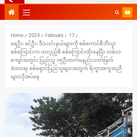
Home
2024
February
17
ရေဦး၊ ခင်ဦး၊ ဒီပဲယင်းနယ်များကို စစ်ကောင်စီဘီလူး
စစ်ကြောင်းက တလှည့်စီ စစ်ကြောင်းထိုးနေပြီး တစ်လ
ကျော်အတွင်း ပြည်သူ ၁၅ဦးထက်မနည်းသတ်ဖြတ်
ခံထားရ၊ စစ်ရှောင်ပြည်သူများအတွက် ရိက္ခာအကူအညီ
များလိုအပ်နေ