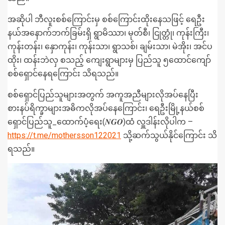
အဆိုပါ ဘီလူးစစ်ကြောင်းမှ စစ်ကြောင်းထိုးနေသဖြင့် ရေဦး
နယ်အနောက်ဘက်ခြမ်းရှိ ရွာမိဿာ၊ မုတ်စီ၊ ငြုတ္တုံ၊ ကုန်းကြီး၊
ကုန်းတန်း၊ နှောကုန်း၊ ကုန်းသာ၊ ရွာသစ်၊ ချမ်းသာ၊ မဲအိုး၊ အင်ပ
ထိုး၊ ထန်းဘဲလှ စသည့် ကျေးရွာများမှ ပြည်သူ ၅ထောင်ကျော်
စစ်ရှောင်နေရကြောင်း သိရသည်။
စစ်ရှောင်ပြည်သူများအတွက် အကူအညီများလိုအပ်နေပြီး
စားနပ်ရိက္ခာများအဓိကလိုအပ်နေကြောင်း၊ ရေဦးမြို့နယ်စစ်
ရှောင်ပြည်သူ_ထောက်ပံ့ရေး(𝑵𝑮𝑶)ထံ လှူဒါန်းလိုပါက –
https://t.me/mothersson122021
သို့ဆက်သွယ်နိုင်ကြောင်း သိ
ရသည်။