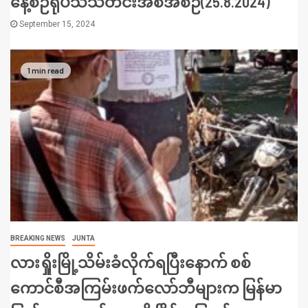
နေ့စဉ်ရုပ်သံသတင်းအစီအစဉ်(25.8.2024)
September 15, 2024
1 min read
BREAKING NEWS
JUNTA
လားရှိုးမြို့သိမ်းခံလိုက်ရပြီးနောက် စစ်
ကောင်စီအကြမ်းဖက်လော်ဘီများက မြန်မာ