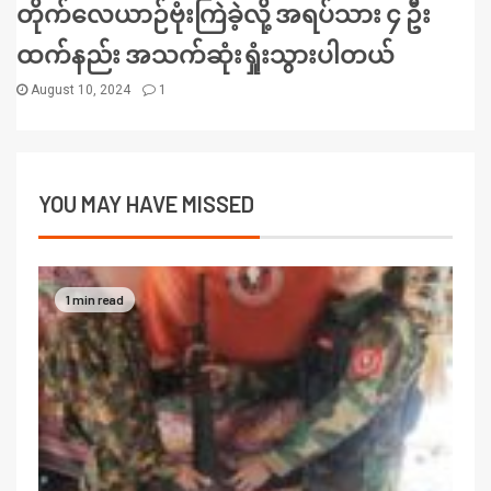
တိုက်လေယာဉ်ဗုံးကြဲခဲ့လို့ အရပ်သား ၄ ဦး
ထက်နည်း အသက်ဆုံးရှုံးသွားပါတယ်
August 10, 2024
1
YOU MAY HAVE MISSED
1 min read