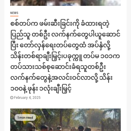
NEWS
စစ်တပ်က ဖမ်းဆီးခြင်းကို ခံထားရတဲ့
ပြည်သူ တစ်ဦး လက်နက်တွေပါယူဆောင်
ပြီး တော်လှန်ရေးတပ်တွေထံ အပ်နှံလို့
သိန်းတစ်ရာချီးမြှင့်၊ပခုက္ကူ တပ်မ ၁၀၁က
တပ်သားသစ်စုဆောင်းခံရသူတစ်ဦး
လက်နက်တွေနဲ့အလင်းဝင်လာလို့ သိန်း
၁၀၀နဲ့ ဖုန်း ၁လုံးချီးမြှင့်
February 4, 2025
1 min read