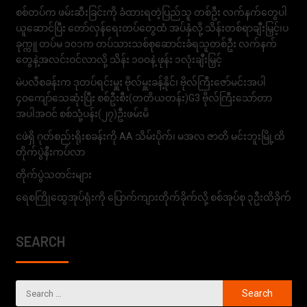
စစ်တပ်က ဖမ်းဆီးခြင်းကို ခံထားရတဲ့ပြည်သူ တစ်ဦး လက်နက်တွေပါ
ယူဆောင်ပြီး တော်လှန်ရေးတပ်တွေထံ အပ်နှံလို့ သိန်းတစ်ရာချီးမြှင့်၊ပ
ခုက္ကူ တပ်မ ၁၀၁က တပ်သားသစ်စုဆောင်းခံရသူတစ်ဦး လက်နက်
တွေနဲ့အလင်းဝင်လာလို့ သိန်း ၁၀၀နဲ့ ဖုန်း ၁လုံးချီးမြှင့်
မဲပလီစခန်းက ဒုတပ်ရင်းမှူး ဗိုလ်မှူးခန့်နိုင်၊ ဗိုလ်ကြီးဇော်မင်းအပါ
၄၀ကျော်သေဆုံးပြီး စစ်ဦးစီး(တတိယတန်း)G3 ဗိုလ်ကြီးသော်တာ
အပါအဝင် စစ်သုံ့ပန်း(၂၇)ဦးဖမ်းမိ
ငဖဲရှိ ဂုတ်စည်းရိုးစခန်းကို AA သိမ်းပိုက်၊ မအလ ဇာတိ မင်းဘူးမြို့ထိ
တိုက်ပွဲနီးကပ်လာ
တိုက်ပွဲသတင်းများ
ရေစကြိုထွေအုပ်ရုံးကို ပြောက်ကျားတိုက်ခိုက်လို့ စစ်အုပ်စု ၃ဦးထိခိုက်
SEARCH