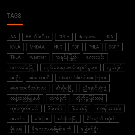
TAGS
AA
AA သိမ်းပိုက်
CRPH
dailynews
KIA
KNLA
MNDAA
NUG
PDF
PNLA
SSPP
TNLA
weather
ကရင်နီပြည်
ကောလင်း
ကောလင်းမြို့
ကျန်းမာရေးစောင့်ရှောက်မှုပေး
ကွတ်ခိုင်
ခင်ဦး
စစ်ကောင်စီ
စစ်ကောင်စီတပ်စစ်ကြောင်း
စစ်ကောင်စီတပ်သား
ဆီဆိုင်မြို့
ညီနောင်သုံးဖွဲ့
တန့်ဆည်မြို့နယ်
တိုက်ခိုက်
တိုက်ပွဲပြင်းထန်
ထိုင်းလွှတ်တော်
ဒီပဲယင်း
ဒီးမော့ဆို
နေ့စဉ်သတင်း
ပလက်ဝ
မင်းပြား
မင်းပြားမြို့
မိုင်းဆွဲတိုက်ခိုက်
မိုင်းပွန်
မိုးလေဝသခန့်မှန်းချက်
မြောက်ဦး