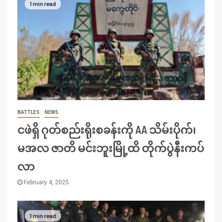
1 min read
BATTLES
NEWS
ငဖဲရှိ ဂုတ်စည်းရိုးစခန်းကို AA သိမ်းပိုက်၊
မအလ ဇာတိ မင်းဘူးမြို့ထိ တိုက်ပွဲနီးကပ်
လာ
February 4, 2025
1 min read