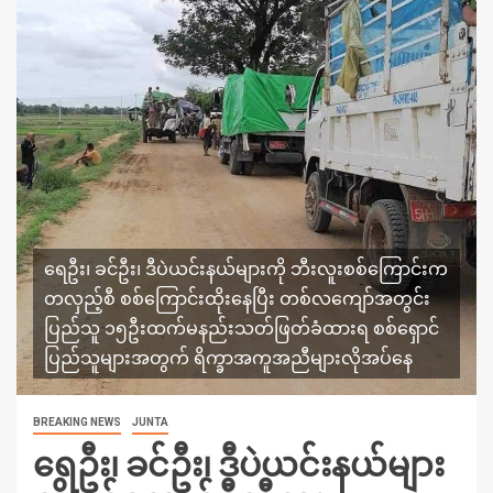
ရေဦး၊ ခင်ဦး၊ ဒီပဲယင်းနယ်များကို ဘီးလူးစစ်ကြောင်းက
တလှည့်စီ စစ်ကြောင်းထိုးနေပြီး တစ်လကျော်အတွင်း
ပြည်သူ ၁၅ဦးထက်မနည်းသတ်ဖြတ်ခံထားရ စစ်ရှောင်
ပြည်သူများအတွက် ရိက္ခာအကူအညီများလိုအပ်နေ
BREAKING NEWS
JUNTA
ရေဦး၊ ခင်ဦး၊ ဒီပဲယင်းနယ်များ