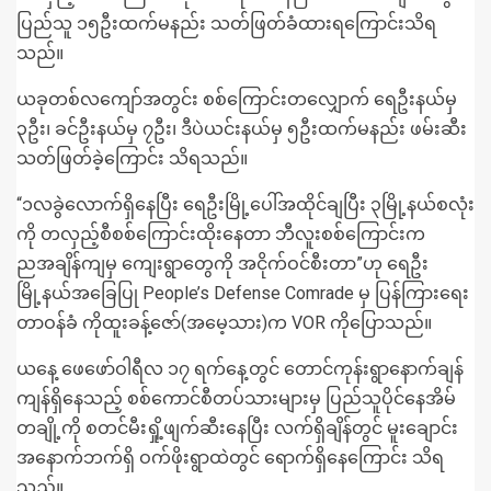
ပြည်သူ ၁၅ဦးထက်မနည်း သတ်ဖြတ်ခံထားရကြောင်းသိရ
သည်။
ယခုတစ်လကျော်အတွင်း စစ်ကြောင်းတလျှောက် ရေဦးနယ်မှ
၃ဦး၊ ခင်ဦးနယ်မှ ၇ဦး၊ ဒီပဲယင်းနယ်မှ ၅ဦးထက်မနည်း ဖမ်းဆီး
သတ်ဖြတ်ခဲ့ကြောင်း သိရသည်။
“၁လခွဲလောက်ရှိနေပြီး ရေဦးမြို့ပေါ်အထိုင်ချပြီး ၃မြို့နယ်စလုံး
ကို တလှည့်စီစစ်ကြောင်းထိုးနေတာ ဘီလူးစစ်ကြောင်းက
ညအချိန်ကျမှ ကျေးရွာတွေကို အငိုက်ဝင်စီးတာ”ဟု ရေဦး
မြို့နယ်အခြေပြု People’s Defense Comrade မှ ပြန်ကြားရေး
တာဝန်ခံ ကိုထူးခန့်ဇော်(အမေ့သား)က VOR ကိုပြောသည်။
ယနေ့ ဖေဖော်ဝါရီလ ၁၇ ရက်နေ့တွင် တောင်ကုန်းရွာနောက်ချန်
ကျန်ရှိနေသည့် စစ်ကောင်စီတပ်သားများမှ ပြည်သူပိုင်နေအိမ်
တချို့ကို စတင်မီးရှို့ဖျက်ဆီးနေပြီး လက်ရှိချိန်တွင် မူးချောင်း
အနောက်ဘက်ရှိ ဝက်ဖိုးရွာထဲတွင် ရောက်ရှိနေကြောင်း သိရ
သည်။