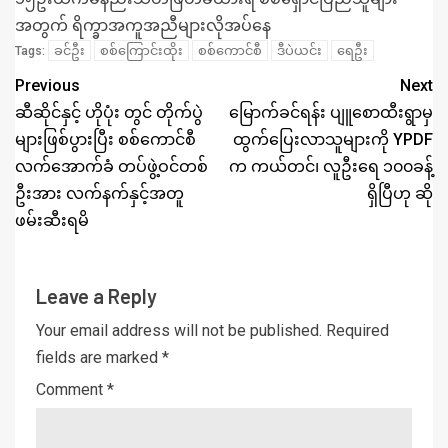
အတွက် ရိက္ခာအကူအညီများလိုအပ်နေ
ခင်ဦး
စစ်ကြောင်းထိုး
စစ်ကောင်စီ
ဒီပဲယင်း
ရေဦး
Tags:
Previous
Next
ဆီဆိုင်နှင့် ဟိုပုံး တွင် တိုက်ပွဲ
မြောက်ခင်ရန်း ပျူစောထီးရွာမှ
များဖြစ်ပွားပြီး စစ်ကောင်စီ
ထွက်ပြေးလာသူများကို YPDF
လက်အောက်ခံ တပ်ဖွဲ့ဝင်တစ်
က ကယ်တင်၊ လူဦးရေ ၁၀၀ခန့်
ဦးအား လက်နက်နှင့်အတူ
ရှိပြီဟု ဆို
ဖမ်းဆီးရမိ
Leave a Reply
Your email address will not be published.
Required
fields are marked
*
Comment
*