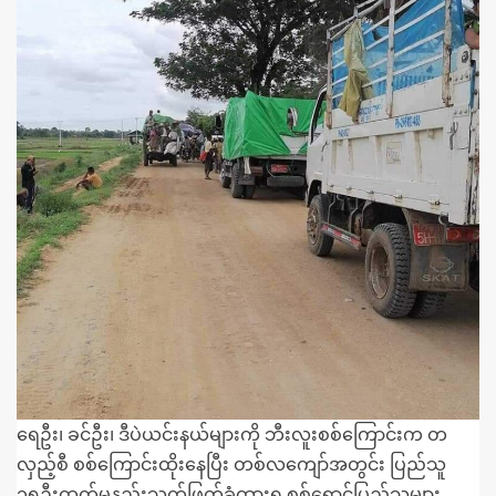
ရေဦး၊ ခင်ဦး၊ ဒီပဲယင်းနယ်များကို ဘီးလူးစစ်ကြောင်းက တ
လှည့်စီ စစ်ကြောင်းထိုးနေပြီး တစ်လကျော်အတွင်း ပြည်သူ
၁၅ဦးထက်မနည်းသတ်ဖြတ်ခံထားရ စစ်ရှောင်ပြည်သူများ