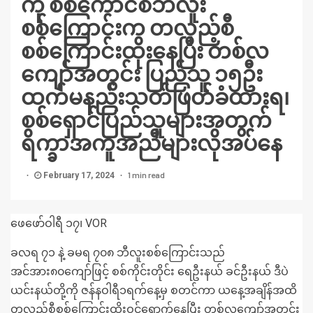
ကို စစ်ကောင်စီဘီလူး
စစ်ကြောင်းက တလှည့်စီ
စစ်ကြောင်းထိုးနေပြီး တစ်လ
ကျော်အတွင်း ပြည်သူ ၁၅ဦး
ထက်မနည်းသတ်ဖြတ်ခံထားရ၊
စစ်ရှောင်ပြည်သူများအတွက်
ရိက္ခာအကူအညီများလိုအပ်နေ
1 min read
February 17, 2024
ဖေဖော်ဝါရီ ၁၇၊ VOR
ခလရ
၇၁ နဲ့ ခမရ ၇၀၈ ဘီလူးစစ်ကြောင်းသည်
အင်အား၈၀ကျော်ဖြင့် စစ်ကိုင်းတိုင်း ရေဦးနယ် ခင်ဦးနယ် ဒီပဲ
ယင်းနယ်တို့ကို ဇန်နဝါရီ၁ရက်နေ့မှ စတင်ကာ ယနေ့အချိန်အထိ
တလှည့်စီစစ်ကြောင်းထိုးဝင်ရောက်နေပြီး တစ်လကျော်အတွင်း