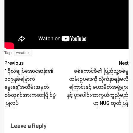
weather
Tags:
Previous
Next
” ဗိုလ်ချုပ်အောင်ဆန်း၏
စစ်ကောင်စီ၏ ပြည်သူ့စစ်မှု
၁၀၉နှစ်မြောက်
ထမ်းဥပဒေကို လိုက်နာရန်မလို
မွေးနေ့”အထိမ်းအမှတ်
ကြောင်းနှင့် မဟာမိတ်အဖွဲ့များ
စစ်တုရင်အားကစားပြိုင်ပွဲ
နှင့် ပူးပေါင်းကာကွယ်ကူညီမည်
ပြုလုပ်
ဟု NUG ထုတ်ပြန်
Leave a Reply