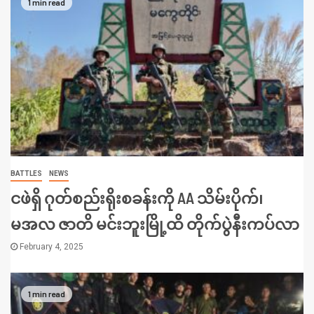
1 min read
BATTLES
NEWS
ငဖဲရှိ ဂုတ်စည်းရိုးစခန်းကို AA သိမ်းပိုက်၊
မအလ ဇာတိ မင်းဘူးမြို့ထိ တိုက်ပွဲနီးကပ်လာ
February 4, 2025
1 min read