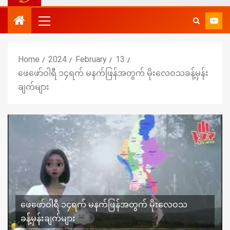
Home
2024
February
13
ဖေဖော်ဝါရီ ၁၄ရက် မနက်ဖြန်အတွက် မိုးလေဝသခန့်မှန်း
ချက်များ
ဖေဖော်ဝါရီ ၁၄ရက် မနက်ဖြန်အတွက် မိုးလေဝသ
ခန့်မှန်းချက်များ