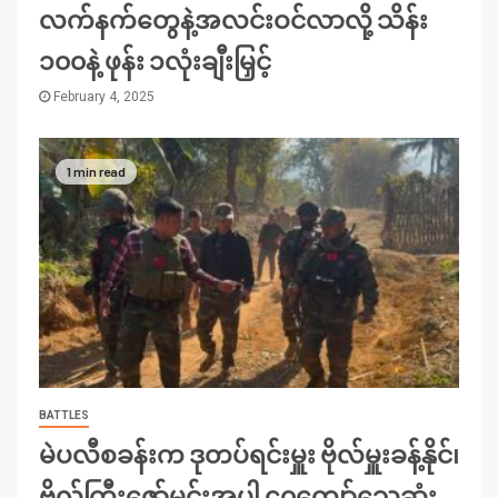
လက်နက်တွေနဲ့အလင်းဝင်လာလို့ သိန်း
၁၀၀နဲ့ ဖုန်း ၁လုံးချီးမြှင့်
February 4, 2025
1 min read
BATTLES
မဲပလီစခန်းက ဒုတပ်ရင်းမှူး ဗိုလ်မှူးခန့်နိုင်၊
ဗိုလ်ကြီးဇော်မင်းအပါ ၄၀ကျော်သေဆုံး