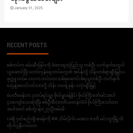
January 31, 2025
RECENT POSTS
စစ်တပ်က ဖမ်းဆီးခြင်းကို ခံထားရတဲ့ပြည်သူ တစ်ဦး လက်နက်တွေပါ
ယူဆောင်ပြီး တော်လှန်ရေးတပ်တွေထံ အပ်နှံလို့ သိန်းတစ်ရာချီးမြှင့်၊ပ
ခုက္ကူ တပ်မ ၁၀၁က တပ်သားသစ်စုဆောင်းခံရသူတစ်ဦး လက်နက်
တွေနဲ့အလင်းဝင်လာလို့ သိန်း ၁၀၀နဲ့ ဖုန်း ၁လုံးချီးမြှင့်
မဲပလီစခန်းက ဒုတပ်ရင်းမှူး ဗိုလ်မှူးခန့်နိုင်၊ ဗိုလ်ကြီးဇော်မင်းအပါ
၄၀ကျော်သေဆုံးပြီး စစ်ဦးစီး(တတိယတန်း)G3 ဗိုလ်ကြီးသော်တာ
အပါအဝင် စစ်သုံ့ပန်း(၂၇)ဦးဖမ်းမိ
ငဖဲရှိ ဂုတ်စည်းရိုးစခန်းကို AA သိမ်းပိုက်၊ မအလ ဇာတိ မင်းဘူးမြို့ထိ
တိုက်ပွဲနီးကပ်လာ