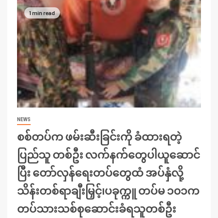
1 min read
NEWS
စစ်တပ်က ဖမ်းဆီးခြင်းကို ခံထားရတဲ့
ပြည်သူ တစ်ဦး လက်နက်တွေပါယူဆောင်
ပြီး တော်လှန်ရေးတပ်တွေထံ အပ်နှံလို့
သိန်းတစ်ရာချီးမြှင့်၊ပခုက္ကူ တပ်မ ၁၀၁က
တပ်သားသစ်စုဆောင်းခံရသူတစ်ဦး