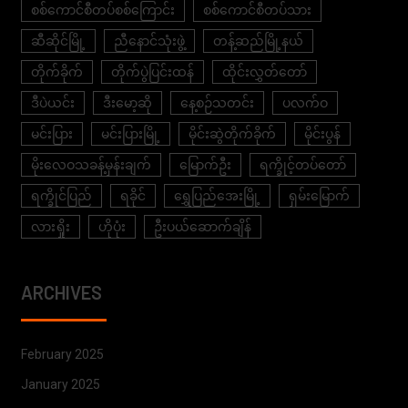
စစ်ကောင်စီတပ်စစ်ကြောင်း
စစ်ကောင်စီတပ်သား
ဆီဆိုင်မြို့
ညီနောင်သုံးဖွဲ့
တန့်ဆည်မြို့နယ်
တိုက်ခိုက်
တိုက်ပွဲပြင်းထန်
ထိုင်းလွှတ်တော်
ဒီပဲယင်း
ဒီးမော့ဆို
နေ့စဉ်သတင်း
ပလက်ဝ
မင်းပြား
မင်းပြားမြို့
မိုင်းဆွဲတိုက်ခိုက်
မိုင်းပွန်
မိုးလေဝသခန့်မှန်းချက်
မြောက်ဦး
ရက္ခိုင့်တပ်တော်
ရက္ခိုင်ပြည်
ရခိုင်
ရွှေပြည်အေးမြို့
ရှမ်းမြောက်
လားရှိုး
ဟိုပုံး
ဦးပယ်ဆောက်ချိန်
ARCHIVES
February 2025
January 2025