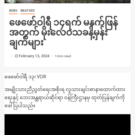
NEWS
WEATHER
ဖေဖော်ဝါရီ ၁၄ရက် မနက်ဖြန်
အတွက် မိုးလေဝသခန့်မှန်း
ချက်များ
1 min read
February 13, 2024
ဖေဖော်ဝါရီ ၁၃၊ VOR
အမျိုးသားညီညွတ်ရေးအစိုးရ လူသားချင်းစာနာထောက်ထား
ရေးနှင့် ဘေးအန္တရာယ်ဆိုင်ရာ ဝန်ကြီးဌာနမှ ထုတ်ပြန်ချက်ကို
ဖေါ်ပြပါသည်။