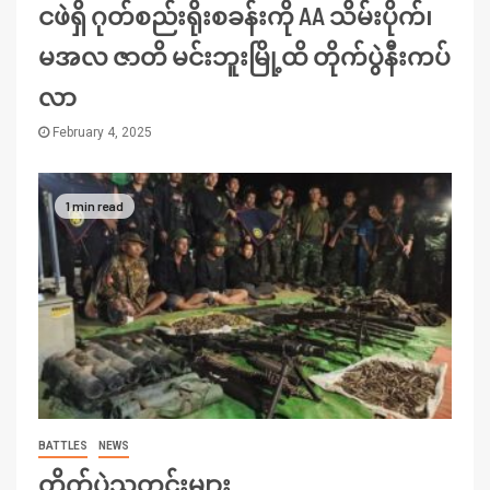
ငဖဲရှိ ဂုတ်စည်းရိုးစခန်းကို AA သိမ်းပိုက်၊
မအလ ဇာတိ မင်းဘူးမြို့ထိ တိုက်ပွဲနီးကပ်
လာ
February 4, 2025
1 min read
BATTLES
NEWS
တိုက်ပွဲသတင်းများ