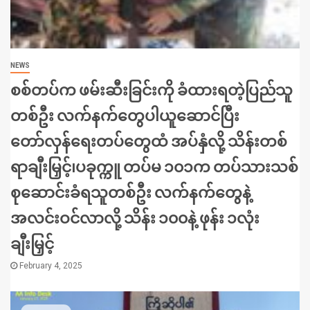
NEWS
စစ်တပ်က ဖမ်းဆီးခြင်းကို ခံထားရတဲ့ပြည်သူ
တစ်ဦး လက်နက်တွေပါယူဆောင်ပြီး
တော်လှန်ရေးတပ်တွေထံ အပ်နှံလို့ သိန်းတစ်
ရာချီးမြှင့်၊ပခုက္ကူ တပ်မ ၁၀၁က တပ်သားသစ်
စုဆောင်းခံရသူတစ်ဦး လက်နက်တွေနဲ့
အလင်းဝင်လာလို့ သိန်း ၁၀၀နဲ့ ဖုန်း ၁လုံး
ချီးမြှင့်
February 4, 2025