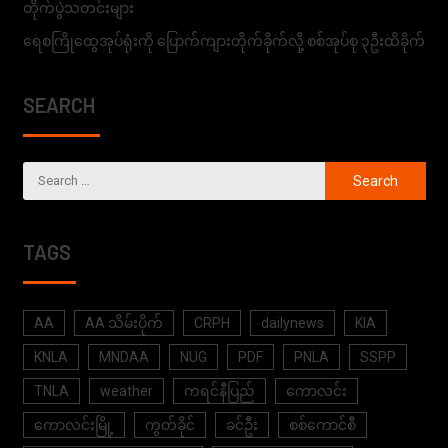
တိုက်ပွဲသတင်းများ
ရေစကြိုထွေအုပ်ရုံးကို ပြောက်ကျားတိုက်ခိုက်လို့ စစ်အုပ်စု ၃ဦးထိခိုက်
SEARCH
TAGS
AA
AA သိမ်းပိုက်
CRPH
dailynews
KIA
KNLA
MNDAA
NUG
PDF
PNLA
SSPP
TNLA
weather
ကရင်နီပြည်
ကောလင်း
ကောလင်းမြို့
ကွတ်ခိုင်
ခင်ဦး
စစ်ကောင်စီ