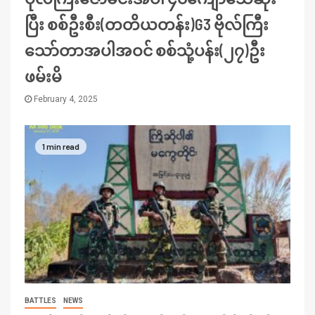
ပြီး စစ်ဦးစီး(တတိယတန်း)G3 ဗိုလ်ကြီး
သော်တာအပါအဝင် စစ်သုံ့ပန်း(၂၇)ဦး
ဖမ်းမိ
February 4, 2025
1 min read
BATTLES
NEWS