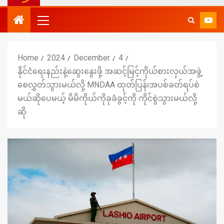
Home
2024
December
4
နိုင်ငံရေးနည်းနဲ့ဆွေးနွေးဖို့ အဆင့်မြင့်ကိုယ်စားလှယ်အဖွဲ့
စေလွှတ်သွားမယ်လို့ MNDAA ထုတ်ပြန်၊အပစ်ခတ်ရပ်စဲ
မယ်ဆိုပေမယ့် မိမိကိုယ်ကိုခုခံခွင့်ကို ကိုင်စွဲသွားမယ်လို့
ဆို