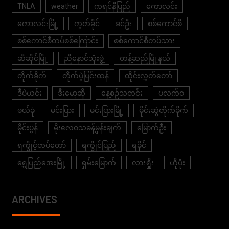
TNLA
weather
ကရင်နီပြည်
ကောလင်း
ကောလင်းမြို့
ကွတ်ခိုင်
ခင်ဦး
စစ်ကောင်စီ
စစ်ကောင်စီတပ်စစ်ကြောင်း
စစ်ကောင်စီတပ်သား
ဆီဆိုင်မြို့
ညီနောင်သုံးဖွဲ့
တန့်ဆည်မြို့နယ်
တိုက်ခိုက်
တိုက်ပွဲပြင်းထန်
ထိုင်းလွှတ်တော်
ဒီပဲယင်း
ဒီးမော့ဆို
နေ့စဉ်သတင်း
ပလက်ဝ
ဖယ်ခုံ
မင်းပြား
မင်းပြားမြို့
မိုင်းဆွဲတိုက်ခိုက်
မိုင်းပွန်
မိုးလေဝသခန့်မှန်းချက်
မြောက်ဦး
ရက္ခိုင့်တပ်တော်
ရက္ခိုင်ပြည်
ရခိုင်
ရွှေပြည်အေးမြို့
ရှမ်းမြောက်
လားရှိုး
ဟိုပုံး
ARCHIVES