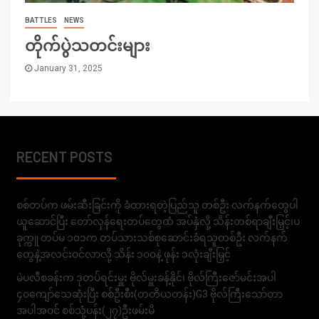
BATTLES
NEWS
တိုက်ပွဲသတင်းများ
January 31, 2025
RECENT POSTS
စစ်တပ်က ဖမ်းဆီးခြင်းကို ခံထားရတဲ့ပြည်သူ တစ်ဦး လက်နက်တွေပါ
ယူဆောင်ပြီး တော်လှန်ရေးတပ်တွေထံ အပ်နှံလို့ သိန်းတစ်ရာချီးမြှင့်၊ပ
ခုက္ကူ တပ်မ ၁၀၁က တပ်သားသစ်စုဆောင်းခံရသူတစ်ဦး လက်နက်
တွေနဲ့အလင်းဝင်လာလို့ သိန်း ၁၀၀နဲ့ ဖုန်း ၁လုံးချီးမြှင့်
မဲပလီစခန်းက ဒုတပ်ရင်းမှူး ဗိုလ်မှူးခန့်နိုင်၊ ဗိုလ်ကြီးဇော်မင်းအပါ
၄၀ကျော်သေဆုံးပြီး စစ်ဦးစီး(တတိယတန်း)G3 ဗိုလ်ကြီးသော်တာ
အပါအဝင် စစ်သုံ့ပန်း(၂၇)ဦးဖမ်းမိ