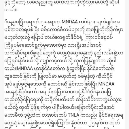
ခွင့်ကိုတော့ ယခင်နည်းတူ ဆက်လက်ကိုင်စွဲသွားမယ်လို့ ဆိုပါ
တယ်။
ဒီနေ့မှစပြီး ရောက်ရာနေရာက MNDAA တပ်များ ချက်ချင်းအ
ပစ်အခတ်ရပ်စဲပြီး စစ်ကောင်စီတပ်များကို အစပြုတိုက်ခိုက်မှာ
မဟုတ်ဘူးလို့ ပြောပါတယ်။တရုတ်နိုင်ငံရဲ့ ကြားဝင်စေ့စပ်
ကြိုးပမ်းဆောင်ရွက်မှုအောက်မှာ လားရှိုးအပါအဝင်
သက်ဆိုင်ရာကိစ္စရပ်တွေကို တွေ့ဆုံဆွေးနွေးတဲ့ နည်းလမ်းနဲ့သာ
ဖြေရှင်းနိုင်မယ်လို့ မျှော်လင့်တယ်လို့ ထုတ်ပြန်ချက်က ဆိုပါ
တယ်။MNDAA ဟာနိုင်ငံတော်က ခွဲထွက်ပြီး နိုင်ငံတော်သစ်
ထူထောင်ခြင်းကို ပြုလုပ်မှာ မဟုတ်ဘဲ့ စစ်မှန်တဲ့ ကိုယ်ပိုင်
အုပ်ချုပ်ခွင့်ရဒေသကို တောင်းဆိုခြင်းသာဖြစ်ပြီး MNDAA
အနေနဲ့ နိုင်ငံတော် အချုပ်အခြာအာဏာနဲ့ နိုင်ငံပိုင်နယ်မြေ
တည်တံ့ခိုင်မြဲရေးကို တစိုက်မတ်မတ် ထိန်းသိမ်းကာကွယ်သွား
မယ်လို့ ထုတ်ပြန်ချက်မှာ ပါရှိပါတယ်။မြောက်ပိုင်းညီနောင်
မဟာမိတ် ၃ဖွဲ့ထဲက တအာင်းတပ် TNLA ကလည်း နိုင်ငံရေးအရ
တွေ့ဆုံဆွေးနွေးဖို့အသင့်ရှိကြောင်း နိုဝင်ဘာ ၂၅ရက်က ထုတ်