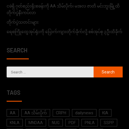
ငဖဲရှိ ဂုတ်စည်းရိုးစခန်းကို AA သိမ်းပိုက်၊ မအလ ဇာတိ မင်းဘူးမြို့ထိ
တိုက်ပွဲနီးကပ်လာ
တိုက်ပွဲသတင်းများ
ရေစကြိုထွေအုပ်ရုံးကို ပြောက်ကျားတိုက်ခိုက်လို့ စစ်အုပ်စု ၃ဦးထိခိုက်
SEARCH
TAGS
AA
AA သိမ်းပိုက်
CRPH
dailynews
KIA
KNLA
MNDAA
NUG
PDF
PNLA
SSPP