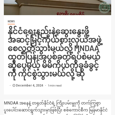
NEWS
နိုင်ငံရေးနည်းနဲ့ဆွေးနွေးဖို့
အဆင့်မြင့်ကိုယ်စားလှယ်အဖွဲ့
စေလွှတ်သွားမယ်လို့ MNDAA
ထုတ်ပြန်၊အပစ်ခတ်ရပ်စဲမယ်
ဆိုပေမယ့် မိမိကိုယ်ကိုခုခံခွင့်
ကို ကိုင်စွဲသွားမယ်လို့ ဆို
1 min read
December 4, 2024
MNDAA အနေနဲ့ တရုတ်နိုင်ငံရဲ့ ကြိုးပမ်းမှုုကို တက်ကြွစွာ
ပူးပေါင်းဆောင်ရွက်သွားမှာဖြစ်ပြီး စစ်ကောင်စီက မြန်မာနိုင်ငဲ