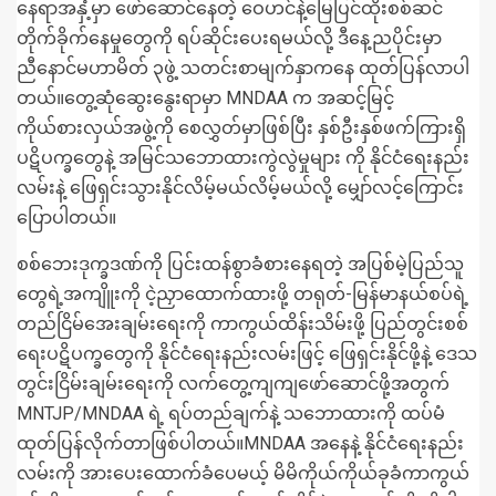
နေရာအနှံ့မှာ ဖော်ဆောင်နေတဲ့ ဝေဟင်နဲ့မြေပြင်ထိုးစစ်ဆင်
တိုက်ခိုက်နေမှုတွေကို ရပ်ဆိုင်းပေးရမယ်လို့ ဒီနေ့ညပိုင်းမှာ
ညီနောင်မဟာမိတ် ၃ဖွဲ့ သတင်းစာမျက်နှာကနေ ထုတ်ပြန်လာပါ
တယ်။တွေ့ဆုံဆွေးနွေးရာမှာ MNDAA က အဆင့်မြင့်
ကိုယ်စားလှယ်အဖွဲ့ကို စေလွှတ်မှာဖြစ်ပြီး နှစ်ဦးနှစ်ဖက်ကြားရှိ
ပဋိပက္ခတွေနဲ့ အမြင်သဘောထားကွဲလွဲမှုများ ကို နိုင်ငံရေးနည်း
လမ်းနဲ့ ဖြေရှင်းသွားနိုင်လိမ့်မယ်လိမ့်မယ်လို့ မျှော်လင့်ကြောင်း
ပြောပါတယ်။
စစ်ဘေးဒုက္ခဒဏ်ကို ပြင်းထန်စွာခံစားနေရတဲ့ အပြစ်မဲ့ပြည်သူ
တွေရဲ့အကျိူးကို ငဲ့ညှာထောက်ထားဖို့ တရုတ်-မြန်မာနယ်စပ်ရဲ့
တည်ငြိမ်အေးချမ်းရေးကို ကာကွယ်ထိန်းသိမ်းဖို့ ပြည်တွင်းစစ်
ရေးပဋိပက္ခတွေကို နိုင်ငံရေးနည်းလမ်းဖြင့် ဖြေရှင်းနိုင်ဖို့နဲ့ ဒေသ
တွင်းငြိမ်းချမ်းရေးကို လက်တွေ့ကျကျဖော်ဆောင်ဖို့အတွက်
MNTJP/MNDAA ရဲ့ ရပ်တည်ချက်နဲ့ သဘောထားကို ထပ်မံ
ထုတ်ပြန်လိုက်တာဖြစ်ပါတယ်။MNDAA အနေနဲ့ နိုင်ငံရေးနည်း
လမ်းကို အားပေးထောက်ခံပေမယ့် မိမိကိုယ်ကိုယ်ခုခံကာကွယ်