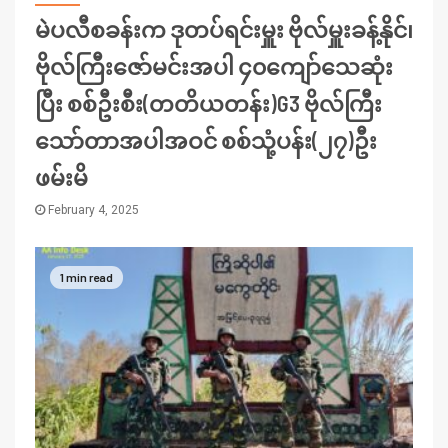
မဲပလီစခန်းက ဒုတပ်ရင်းမှူး ဗိုလ်မှူးခန့်နိုင်၊
ဗိုလ်ကြီးဇော်မင်းအပါ ၄၀ကျော်သေဆုံး
ပြီး စစ်ဦးစီး(တတိယတန်း)G3 ဗိုလ်ကြီး
သော်တာအပါအဝင် စစ်သုံ့ပန်း(၂၇)ဦး
ဖမ်းမိ
February 4, 2025
1 min read