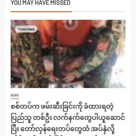
YOU MAY HAVE MISSED
1 min read
NEWS
စစ်တပ်က ဖမ်းဆီးခြင်းကို ခံထားရတဲ့
ပြည်သူ တစ်ဦး လက်နက်တွေပါယူဆောင်
ပြီး တော်လှန်ရေးတပ်တွေထံ အပ်နှံလို့