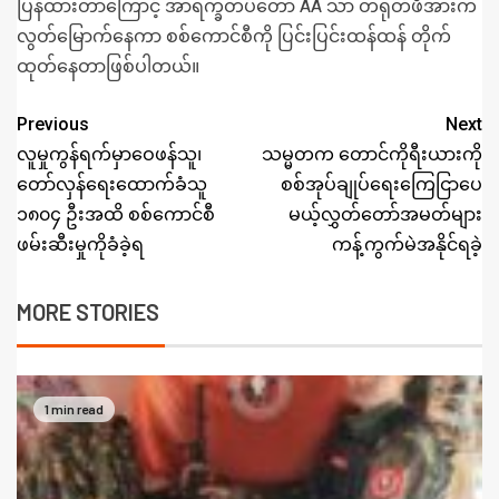
ပြန်ထားတာကြောင့် အာရက္ခတပ်တော် AA သာ တရုတ်ဖိအားက
လွတ်မြောက်နေကာ စစ်ကောင်စီကို ပြင်းပြင်းထန်ထန် တိုက်
ထုတ်နေတာဖြစ်ပါတယ်။
Previous
Next
လူမှုကွန်ရက်မှာဝေဖန်သူ၊
သမ္မတက တောင်ကိုရီးယားကို
တော်လှန်ရေးထောက်ခံသူ
စစ်အုပ်ချုပ်ရေးကြေငြာပေ
၁၈၀၄ ဦးအထိ စစ်ကောင်စီ
မယ့်လွှတ်တော်အမတ်များ
ဖမ်းဆီးမှုကိုခံခဲ့ရ
ကန့်ကွက်မဲအနိုင်ရခဲ့
MORE STORIES
1 min read