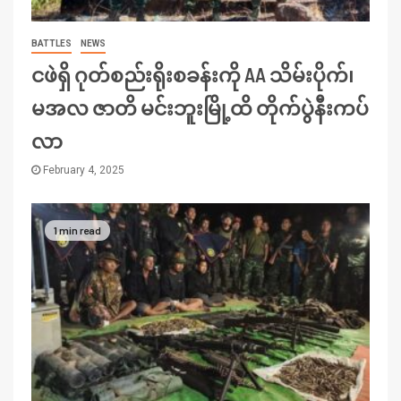
BATTLES
NEWS
ငဖဲရှိ ဂုတ်စည်းရိုးစခန်းကို AA သိမ်းပိုက်၊
မအလ ဇာတိ မင်းဘူးမြို့ထိ တိုက်ပွဲနီးကပ်
လာ
February 4, 2025
1 min read