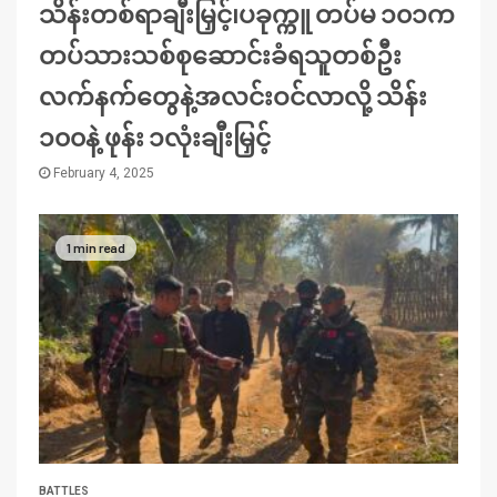
သိန်းတစ်ရာချီးမြှင့်၊ပခုက္ကူ တပ်မ ၁၀၁က
တပ်သားသစ်စုဆောင်းခံရသူတစ်ဦး
လက်နက်တွေနဲ့အလင်းဝင်လာလို့ သိန်း
၁၀၀နဲ့ ဖုန်း ၁လုံးချီးမြှင့်
February 4, 2025
1 min read
BATTLES