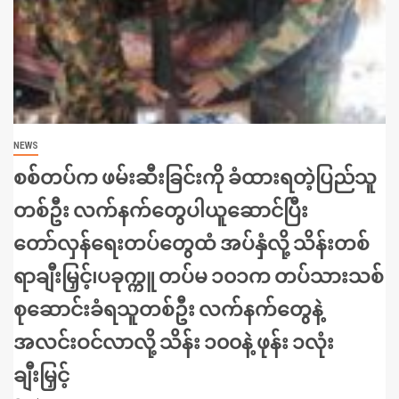
NEWS
စစ်တပ်က ဖမ်းဆီးခြင်းကို ခံထားရတဲ့ပြည်သူ
တစ်ဦး လက်နက်တွေပါယူဆောင်ပြီး
တော်လှန်ရေးတပ်တွေထံ အပ်နှံလို့ သိန်းတစ်
ရာချီးမြှင့်၊ပခုက္ကူ တပ်မ ၁၀၁က တပ်သားသစ်
စုဆောင်းခံရသူတစ်ဦး လက်နက်တွေနဲ့
အလင်းဝင်လာလို့ သိန်း ၁၀၀နဲ့ ဖုန်း ၁လုံး
ချီးမြှင့်