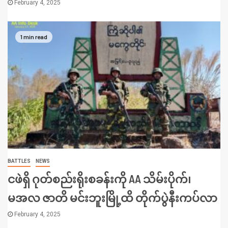
February 4, 2025
1 min read
BATTLES
NEWS
ငဖဲရှိ ဂုတ်စည်းရိုးစခန်းကို AA သိမ်းပိုက်၊
မအလ ဇာတိ မင်းဘူးမြို့ထိ တိုက်ပွဲနီးကပ်လာ
February 4, 2025